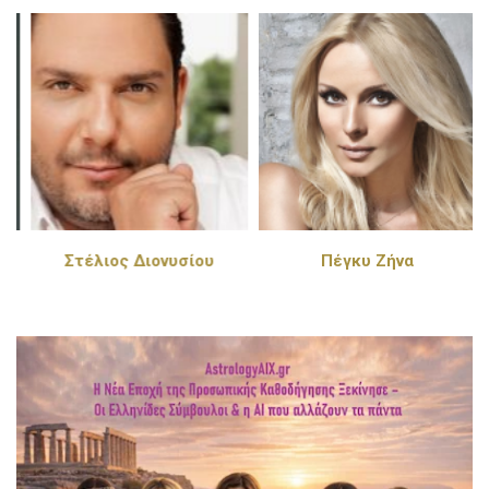
Στέλιος Διονυσίου
Πέγκυ Ζήνα