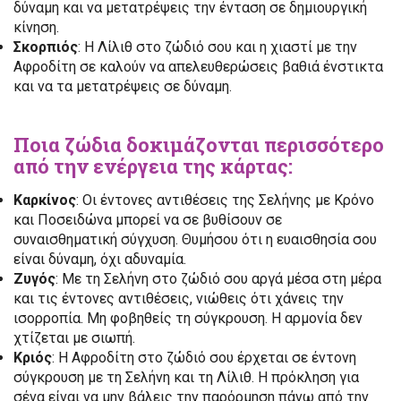
δύναμη και να μετατρέψεις την ένταση σε δημιουργική
κίνηση.
Σκορπιός
: Η Λίλιθ στο ζώδιό σου και η χιαστί με την
Αφροδίτη σε καλούν να απελευθερώσεις βαθιά ένστικτα
και να τα μετατρέψεις σε δύναμη.
Ποια ζώδια δοκιμάζονται περισσότερο
από την ενέργεια της κάρτας:
Καρκίνος
: Οι έντονες αντιθέσεις της Σελήνης με Κρόνο
και Ποσειδώνα μπορεί να σε βυθίσουν σε
συναισθηματική σύγχυση. Θυμήσου ότι η ευαισθησία σου
είναι δύναμη, όχι αδυναμία.
Ζυγός
: Με τη Σελήνη στο ζώδιό σου αργά μέσα στη μέρα
και τις έντονες αντιθέσεις, νιώθεις ότι χάνεις την
ισορροπία. Μη φοβηθείς τη σύγκρουση. Η αρμονία δεν
χτίζεται με σιωπή.
Κριός
: Η Αφροδίτη στο ζώδιό σου έρχεται σε έντονη
σύγκρουση με τη Σελήνη και τη Λίλιθ. Η πρόκληση για
σένα είναι να μην βάλεις την παρόρμηση πάνω από την