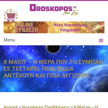
Menu
8 ΜΑΪΟΥ – Η ΜΕΡΑ ΠΟΥ ΤΟ ΣΥΜΠΑΝ
ΣΕ ΤΕΣΤΑΡΕΙ: ΠΟΙΑ ΖΩΔΙΑ
ΑΝΤΕΧΟΥΝ ΚΑΙ ΠΟΙΑ ΛΥΓΙΖΟΥΝ;
Αρχική
Ημερήσιες Προβλέψεις
8 Μαΐου – Η
>
>