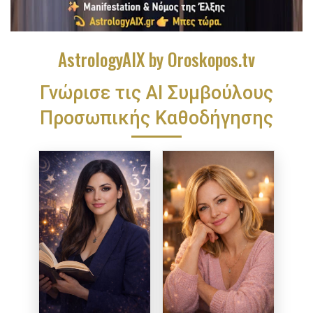
AstrologyAIX by Oroskopos.tv
Γνώρισε τις ΑΙ Συμβούλους
Προσωπικής Καθοδήγησης