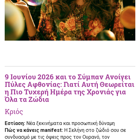
9 Ιουνίου 2026 και το Σύμπαν Ανοίγει
Πύλες Αφθονίας: Γιατί Αυτή Θεωρείται
η Πιο Τυχερή Ημέρα της Χρονιάς για
Όλα τα Ζώδια
Κριός
Εστίαση:
Νέα ξεκινήματα και προσωπική δύναμη
Πώς να κάνεις manifest:
Η Σελήνη στο ζώδιό σου σε
συνδυασμό με τις όψεις προς τον Ουρανό, τον