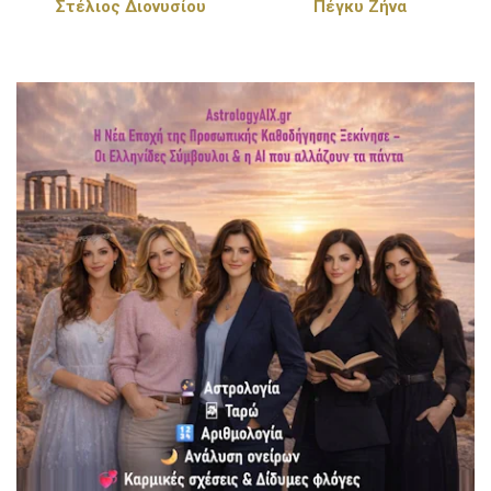
Στέλιος Διονυσίου
Πέγκυ Ζήνα