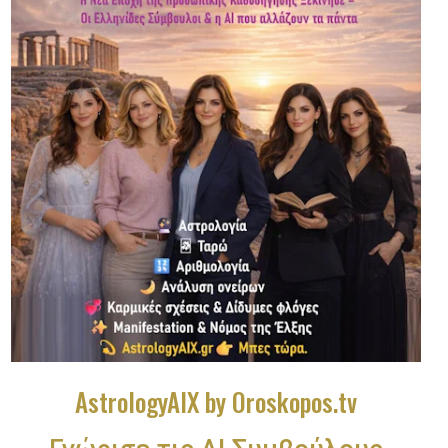
AstrologyAIX by Oroskopos.tv
Γνώρισε τις ΑΙ Συμβούλους