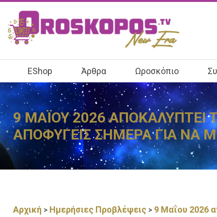
EShop
Άρθρα
Ωροσκόπιο
Συ
9 ΜΑΪΟΥ 2026 ΑΠΟΚΑΛΥΠΤΕΙ Τ
ΑΠΟΦΥΓΕΙΣ ΣΗΜΕΡΑ ΓΙΑ ΝΑ Μ
Αρχική
Ημερήσιες Προβλέψεις
9 Μαΐου 2026 α
>
>