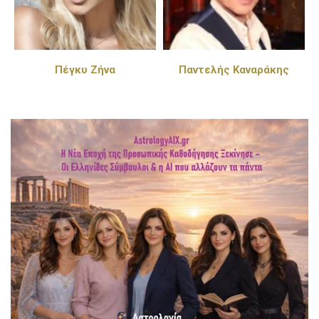
Πέγκυ Ζήνα
Παντελής Καναράκης