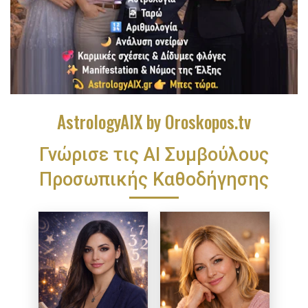
AstrologyAIX by Oroskopos.tv
Γνώρισε τις ΑΙ Συμβούλους
Προσωπικής Καθοδήγησης