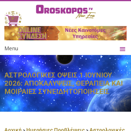
Menu
ΑΣΤΡΟΛΟΓΙΚΕΣ ΟΨΕΙΣ 1 ΙΟΥΝΙΟΥ
2026: ΑΠΟΚΑΛΥΨΕΙΣ, ΘΕΡΑΠΕΙΑ ΚΑΙ
ΜΟΙΡΑΙΕΣ ΣΥΝΕΙΔΗΤΟΠΟΙΗΣΕΙΣ
Αρχική
Ημερήσιες Προβλέψεις
Αστρολογικές
>
>