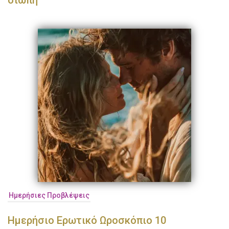
σιωπή
Ημερήσιες Προβλέψεις
Ημερήσιο Ερωτικό Ωροσκόπιο 10