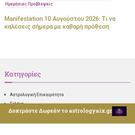
Ημερήσιες Προβλέψεις
Manifestation 10 Αυγούστου 2026: Τι να
καλέσεις σήμερα με καθαρή πρόθεση
Κατηγορίες
Αστρολογική Επικαιρότητα
Σελήνη
Δοκιμάστε Δωρεάν το astrologyaix.gr
Πλανήτες
Παιδική Αστρολογία
Καρμική Αστρολογία