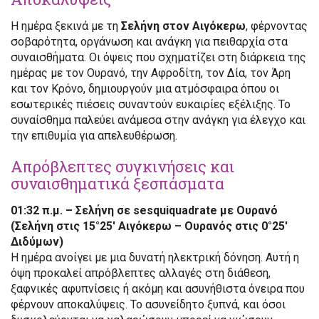
Η ημέρα ξεκινά με τη
Σελήνη στον Αιγόκερω
, φέρνοντας
σοβαρότητα, οργάνωση και ανάγκη για πειθαρχία στα
συναισθήματα. Οι όψεις που σχηματίζει στη διάρκεια της
ημέρας με τον Ουρανό, την Αφροδίτη, τον Δία, τον Άρη
και τον Κρόνο, δημιουργούν μια ατμόσφαιρα όπου οι
εσωτερικές πιέσεις συναντούν ευκαιρίες εξέλιξης. Το
συναίσθημα παλεύει ανάμεσα στην ανάγκη για έλεγχο και
την επιθυμία για απελευθέρωση.
Απρόβλεπτες συγκινήσεις και
συναισθηματικά ξεσπάσματα
01:32 π.μ. – Σελήνη σε sesquiquadrate με Ουρανό
(Σελήνη στις 15°25′ Αιγόκερω – Ουρανός στις 0°25′
Διδύμων)
Η ημέρα ανοίγει με μια δυνατή ηλεκτρική δόνηση. Αυτή η
όψη προκαλεί απρόβλεπτες αλλαγές στη διάθεση,
ξαφνικές αφυπνίσεις ή ακόμη και ασυνήθιστα όνειρα που
φέρνουν αποκαλύψεις. Το ασυνείδητο ξυπνά, και όσοι