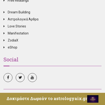
Free Readings
Dream Building
Αστρολογικά Άρθρα
Love Stories
Manifestation
ZodiaX
eShop
Social
© Copyright 2025, All Rights Reserved, Oroskopos.tv -
Δοκιμάστε Δωρεάν το astrologyaix.gr
Επικοινωνία
-
Όροι Χρήσης