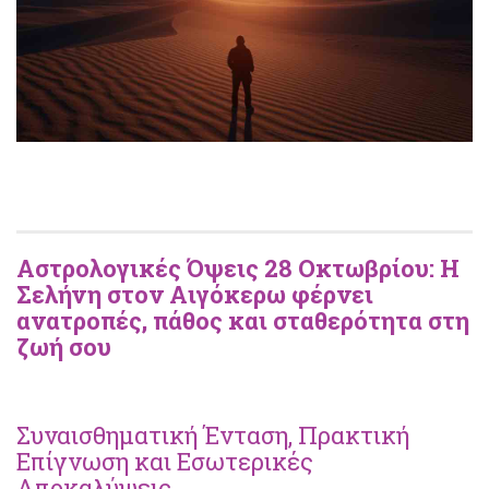
Αστρολογικές Όψεις 28 Οκτωβρίου: Η
Σελήνη στον Αιγόκερω φέρνει
ανατροπές, πάθος και σταθερότητα στη
ζωή σου
Συναισθηματική Ένταση, Πρακτική
Επίγνωση και Εσωτερικές
Αποκαλύψεις