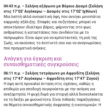
04:43 π.μ. – Σελήνη εξάγωνο με Βόρειο Δεσμό (Σελήνη
στις 17°02′ Αιγόκερω – Δεσμός στις 17°02′ Ιχθύων)
Μια λεπτή αλλά ουσιαστική όψη, που ανοίγει μονοπάτια
καρμικής εξέλιξης. Επαφές και συζητήσεις μπορεί να
αποκτήσουν ιδιαίτερο βάρος, φέρνοντας στο φως
ανθρώπους ή καταστάσεις που συνδέονται με το
πεπρωμένο. Είναι ώρα για να εμπιστευτείς τη ροή της
ζωής, να ακούσεις το ένστικτό σου και να αναγνωρίσεις
πού πραγματικά ανήκεις.
Ανάγκη για έγκριση και
συναισθηματικές συγκρούσεις
06:11 π.μ. – Σελήνη τετράγωνο με Αφροδίτη (Σελήνη
στις 17°47′ Αιγόκερω – Αφροδίτη στις 17°47′ Ζυγού)
Η όψη αυτή προκαλεί ένταση στις σχέσεις, καθώς η
επιθυμία για αποδοχή συγκρούεται με την ανάγκη για
ανεξαρτησία. Η ψυχή διψά για στοργή αλλά δυσκολεύεται
να τη δείξει με φυσικότητα. Είναι πιθανές παρεξηγήσεις
σε θέματα συναισθηματικής έκφρασης ή οικονομικών. Η