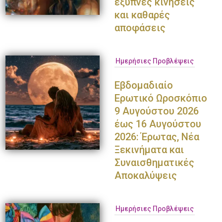
έξυπνες κινήσεις
και καθαρές
αποφάσεις
Ημερήσιες Προβλέψεις
Εβδομαδιαίο
Ερωτικό Ωροσκόπιο
9 Αυγούστου 2026
έως 16 Αυγούστου
2026: Έρωτας, Νέα
Ξεκινήματα και
Συναισθηματικές
Αποκαλύψεις
Ημερήσιες Προβλέψεις