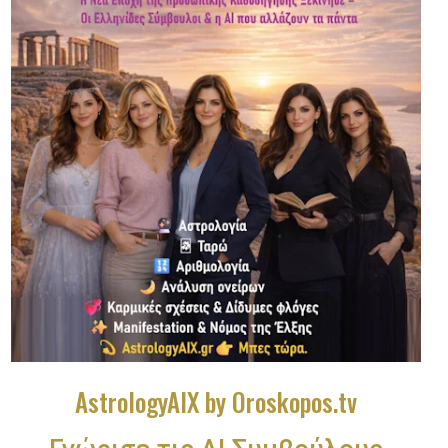
AstrologyAIX by Oroskopos.tv
Γνώρισε τις ΑΙ Συμβούλους