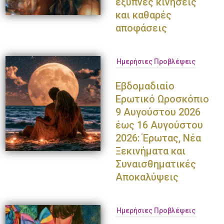
έξυπνες κινήσεις
και καθαρές
αποφάσεις
Ημερήσιες Προβλέψεις
Εβδομαδιαίο
Ερωτικό Ωροσκόπιο
9 Αυγούστου 2026
έως 16 Αυγούστου
2026: Έρωτας, Νέα
Ξεκινήματα και
Συναισθηματικές
Αποκαλύψεις
Ημερήσιες Προβλέψεις