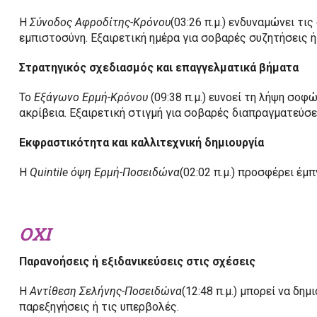
Η
Σύνοδος Αφροδίτης-Κρόνου
(03:26 π.μ.) ενδυναμώνει τι
εμπιστοσύνη. Εξαιρετική ημέρα για σοβαρές συζητήσεις 
Στρατηγικός σχεδιασμός και επαγγελματικά βήματα
Το
Εξάγωνο Ερμή-Κρόνου
(09:38 π.μ.) ευνοεί τη λήψη σο
ακρίβεια. Εξαιρετική στιγμή για σοβαρές διαπραγματεύσε
Εκφραστικότητα και καλλιτεχνική δημιουργία
Η
Quintile όψη Ερμή-Ποσειδώνα
(02:02 π.μ.) προσφέρει έ
ΟΧΙ
Παρανοήσεις ή εξιδανικεύσεις στις σχέσεις
Η
Αντίθεση Σελήνης-Ποσειδώνα
(12:48 π.μ.) μπορεί να δη
παρεξηγήσεις ή τις υπερβολές.