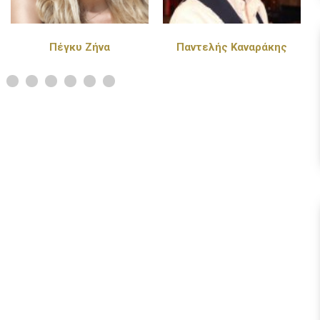
Παντελής Καναράκης
Πάνος Κιάμος