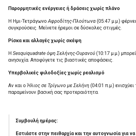
Παρορμητικές ενέργειες ή δράσεις χωρίς πλάνο
Η Ημι-Τετράγωνο
Αφροδίτης-Πλούτωνα
(05:47 μ.μ.) φέρν
συγκρούσεις. Μείνετε ήρεμοι σε δύσκολες στιγμές.
Ρίσκα και αλλαγές χωρίς σκέψη
Η
Sesquiquadrate όψη Σελήνης-Ουρανού
(10:17 μ.μ.) μπορ
ανησυχία. Αποφύγετε τις βιαστικές αποφάσεις.
Υπερβολικές φιλοδοξίες χωρίς ρεαλισμό
Αν και ο
Ήλιος σε Τρίγωνο με Σελήνη
(04:01 π.μ.) ενισχύε
παραμείνουν βασική σας προτεραιότητα.
Συμβουλή ημέρας:
Εστιάστε στην πειθαρχία και την αυτογνωσία για να