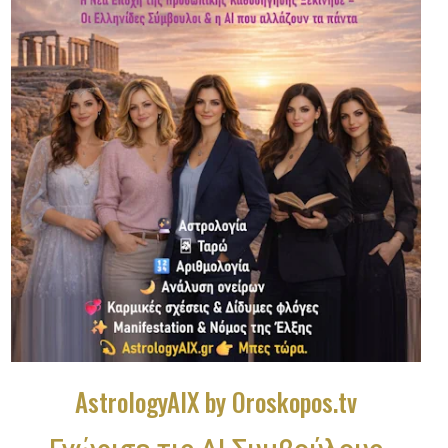
AstrologyAIX by Oroskopos.tv
Γνώρισε τις ΑΙ Συμβούλους