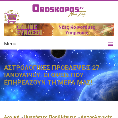
Menu
ΑΣΤΡΟΛΟΓΙΚΕΣ ΠΡΟΒΛΕΨΕΙΣ 27
ΙΑΝΟΥΑΡΙΟΥ: ΟΙ ΟΨΕΙΣ ΠΟΥ
ΕΠΗΡΕΑΖΟΥΝ ΤΗ ΜΕΡΑ ΜΑΣ!
Αρχική
Ημερήσιες Προβλέψεις
Αστρολογικές
>
>