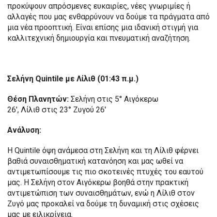
προκύψουν απρόσμενες ευκαιρίες, νέες γνωριμίες ή
αλλαγές που μας ενθαρρύνουν να δούμε τα πράγματα από
μια νέα προοπτική. Είναι επίσης μια ιδανική στιγμή για
καλλιτεχνική δημιουργία και πνευματική αναζήτηση.
Σελήνη Quintile
με
Λίλιθ
(01:43 π.μ.)
Θέση Πλανητών:
Σελήνη στις 5° Αιγόκερω
26′, Λίλιθ στις 23° Ζυγού 26′
Ανάλυση:
Η Quintile όψη ανάμεσα στη Σελήνη και τη Λίλιθ φέρνει
βαθιά συναισθηματική κατανόηση και μας ωθεί να
αντιμετωπίσουμε τις πιο σκοτεινές πτυχές του εαυτού
μας. Η Σελήνη στον Αιγόκερω βοηθά στην πρακτική
αντιμετώπιση των συναισθημάτων, ενώ η Λίλιθ στον
Ζυγό μας προκαλεί να δούμε τη δυναμική στις σχέσεις
μας με ειλικρίνεια.