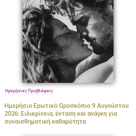
Ημερήσιες Προβλέψεις
Ημερήσιο Ερωτικό Ωροσκόπιο 9 Αυγούστου
2026: Ειλικρίνεια, ένταση και ανάγκη για
συναισθηματική καθαρότητα