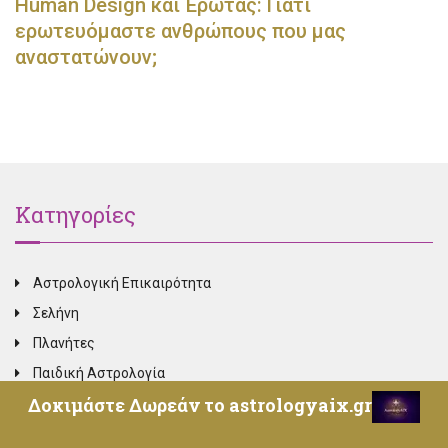
Human Design και Έρωτας: Γιατί
ερωτευόμαστε ανθρώπους που μας
αναστατώνουν;
Κατηγορίες
Αστρολογική Επικαιρότητα
Σελήνη
Πλανήτες
Παιδική Αστρολογία
Δοκιμάστε Δωρεάν το astrologyaix.gr
Καρμική Αστρολογία
Ονειροκρίτης