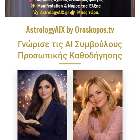
AstrologyAIX by Oroskopos.tv
Γνώρισε τις ΑΙ Συμβούλους
Προσωπικής Καθοδήγησης