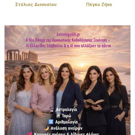
Στέλιος Διονυσίου
Πέγκυ Ζήνα