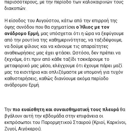
περισσότερους, με την περίοδο των καλοκαιρινών τους
διακοπών.
Η είσοδος του Αυγούστου, κάτω από την επιρροή της
όψης συνόδου που θα σχηματίσε
ι ο Ήλιος με τον
ανάδρομο Ερμή
, μας υπόσχεται ότι η ώρα να ξεφύγουμε
από την ρουτίνα της καθημερινότητας, να ταξιδέψουμε,
να δούμε φίλους και να κάνουμε τις απαραίτητες
αναθεωρήσεις μας έχει φτάσει. Ωστόσο, δεν πρέπει να
ξεχνάμε, ότι πριν από κάθε ταξίδι τσεκάρουμε το
μεταφορικό μας μέσο, ελέγχουμε ότι έχουμε πάρει μαζί
μας τα εισιτήρια και οπλιζόμαστε με υπομονή για τυχόν
καθυστερήσεις, καθώς διανύουμε ακόμα περίοδο
ανάδρομου Ερμή.
Την
πιο ευαίσθητη και συναισθηματική τους πλευρά
θα
βγάλουν αυτή την εβδομάδα στην επιφάνεια οι
εκπρόσωποι του Παρορμητικού Σταυρού (Κριοί, Καρκίνοι,
Ζυγοί, Αιγόκεροι).