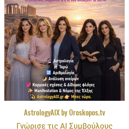
AstrologyAIX by Oroskopos.tv
Γνώρισε τις ΑΙ Συμβούλους