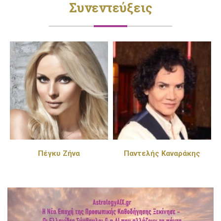
Συνεντεύξεις
Πέγκυ Ζήνα
Παντελής Καναράκης