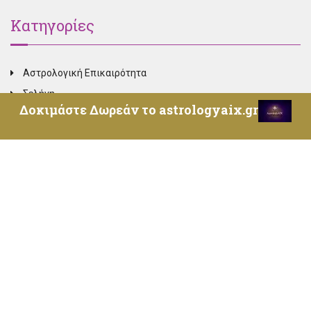
Κατηγορίες
Αστρολογική Επικαιρότητα
Σελήνη
Δοκιμάστε Δωρεάν το astrologyaix.gr
Πλανήτες
Παιδική Αστρολογία
Καρμική Αστρολογία
Ονειροκρίτης
Σχέσεις – Αγάπη
Γυναίκα – Γάμος
Ψυχολογία – Μεταφυσική
Αστρολογία για Προχωρημένους
Υγεία