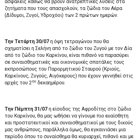
ασφαλείς καθώς θα βρουν ανατρεπτικές λύσεις στα
ζητήματα που τους απασχολούν, τα ζώδια του Αέρα
(Δίδυμοι, Ζυγοί, Υδροχόοι) των 2 πρώτων ημερών.
Την Τετάρτη 30/07
η όψη τετραγώνου που θα
σχηματίσει η Σελήνη από το ζώδιο του Ζυγού με τον Δία
από το ζώδιο του Καρκίνου, είναι πιθανό να παρασύρει
σε συναισθηματικές και οικονομικές σπατάλες τους
εκπροσώπους του Παρορμητικού Σταυρού (Κριούς,
Καρκίνους, Ζυγούς, Αιγόκερους) που έχουν γεννηθεί στις
ου
αρχές του 2
δεκαημέρου.
Την Πέμπτη 31/07
η είσοδος της Αφροδίτης στο ζώδιο
του Καρκίνου, θα μας ωθήσει να γίνουμε πιο ευαίσθητη
και προστατευτικοί και συναισθηματικοί με τους δικούς
μας ανθρώπους, παράλληλα όμως, θα εγκαινιάσει μια
περίοδο όπου το συναίσθημα θα κυριαρχεί, πιθανό και με