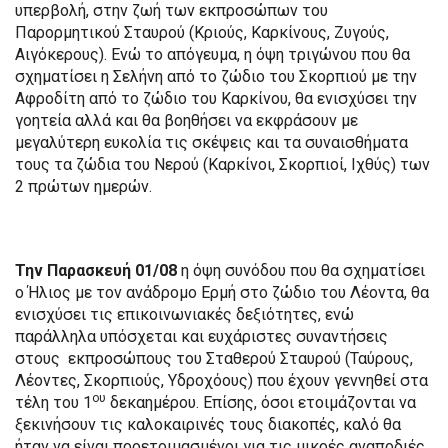
υπερβολή, στην ζωή των εκπροσώπων του
Παρορμητικού Σταυρού (Κριούς, Καρκίνους, Ζυγούς,
Αιγόκερους). Ενώ το απόγευμα, η όψη τριγώνου που θα
σχηματίσει η Σελήνη από το ζώδιο του Σκορπιού με την
Αφροδίτη από το ζώδιο του Καρκίνου, θα ενισχύσει την
γοητεία αλλά και θα βοηθήσει να εκφράσουν με
μεγαλύτερη ευκολία τις σκέψεις και τα συναισθήματα
τους τα ζώδια του Νερού (Καρκίνοι, Σκορπιοί, Ιχθύς) των
2 πρώτων ημερών.
Την Παρασκευή 01/08
η όψη συνόδου που θα σχηματίσει
ο Ήλιος με τον ανάδρομο Ερμή στο ζώδιο του Λέοντα, θα
ενισχύσει τις επικοινωνιακές δεξιότητες, ενώ
παράλληλα υπόσχεται και ευχάριστες συναντήσεις
στους
εκπροσώπους του Σταθερού Σταυρού (Ταύρους,
Λέοντες, Σκορπιούς, Υδροχόους) που έχουν γεννηθεί στα
ου
τέλη του 1
δεκαημέρου. Επίσης, όσοι ετοιμάζονται να
ξεκινήσουν τις καλοκαιρινές τους διακοπές, καλό θα
ήταν να είναι προετοιμασμένοι για τις μικρές αναποδιές