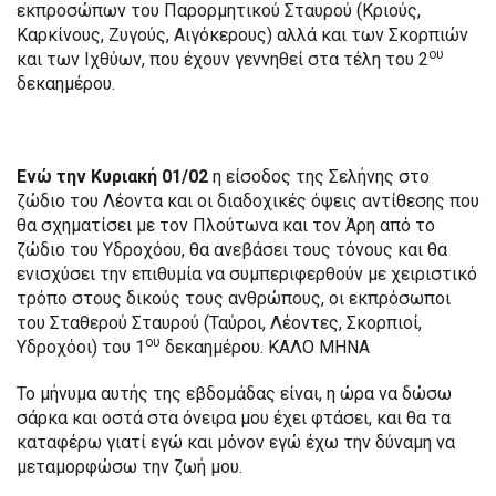
εκπροσώπων του Παρορμητικού Σταυρού (Κριούς,
Καρκίνους, Ζυγούς, Αιγόκερους) αλλά και των Σκορπιών
ου
και των Ιχθύων, που έχουν γεννηθεί στα τέλη του 2
δεκαημέρου.
Ενώ την Κυριακή 01/02
η είσοδος της Σελήνης στο
ζώδιο του Λέοντα και οι διαδοχικές όψεις αντίθεσης που
θα σχηματίσει με τον Πλούτωνα και τον Άρη από το
ζώδιο του Υδροχόου, θα ανεβάσει τους τόνους και θα
ενισχύσει την επιθυμία να συμπεριφερθούν με χειριστικό
τρόπο στους δικούς τους ανθρώπους, οι εκπρόσωποι
του Σταθερού Σταυρού (Ταύροι, Λέοντες, Σκορπιοί,
ου
Υδροχόοι) του 1
δεκαημέρου. ΚΑΛΟ ΜΗΝΑ
Το μήνυμα αυτής της εβδομάδας είναι, η ώρα να δώσω
σάρκα και οστά στα όνειρα μου έχει φτάσει, και θα τα
καταφέρω γιατί εγώ και μόνον εγώ έχω την δύναμη να
μεταμορφώσω την ζωή μου.