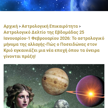
Αρχική
Αστρολογική Επικαιρότητα
>
>
Αστρολογικό Δελτίο της Εβδομάδας 25
Ιανουαρίου-1 Φεβρουαρίου 2026: Το αστρολογικό
μήνυμα της αλλαγής-Πώς ο Ποσειδώνας στον
Κριό εγκαινιάζει μια νέα εποχή όπου τα όνειρα
γίνονται πράξη!