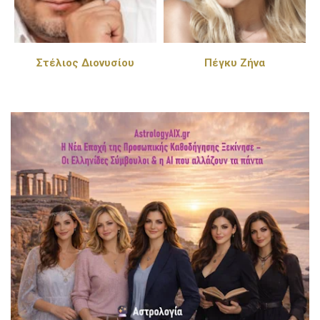
Στέλιος Διονυσίου
Πέγκυ Ζήνα