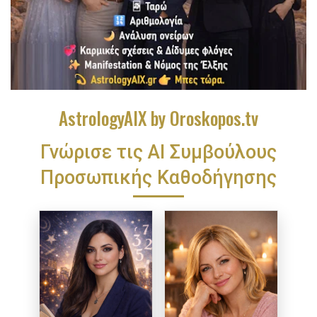
AstrologyAIX by Oroskopos.tv
Γνώρισε τις ΑΙ Συμβούλους
Προσωπικής Καθοδήγησης