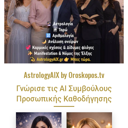
AstrologyAIX by Oroskopos.tv
Γνώρισε τις ΑΙ Συμβούλους
Προσωπικής Καθοδήγησης