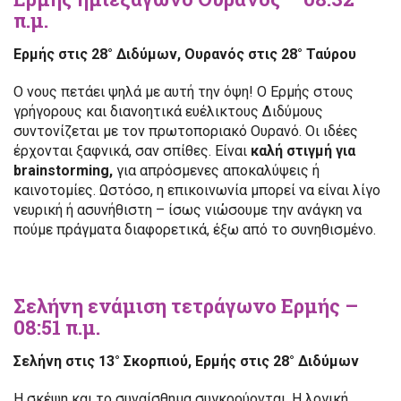
π.μ.
Ερμής στις 28° Διδύμων, Ουρανός στις 28° Ταύρου
Ο νους πετάει ψηλά με αυτή την όψη! Ο Ερμής στους
γρήγορους και διανοητικά ευέλικτους Διδύμους
συντονίζεται με τον πρωτοποριακό Ουρανό. Οι ιδέες
έρχονται ξαφνικά, σαν σπίθες. Είναι
καλή στιγμή για
brainstorming,
για απρόσμενες αποκαλύψεις ή
καινοτομίες. Ωστόσο, η επικοινωνία μπορεί να είναι λίγο
νευρική ή ασυνήθιστη – ίσως νιώσουμε την ανάγκη να
πούμε πράγματα διαφορετικά, έξω από το συνηθισμένο.
Σελήνη ενάμιση τετράγωνο Ερμής –
08:51 π.μ.
Σελήνη στις 13° Σκορπιού, Ερμής στις 28° Διδύμων
Η σκέψη και το συναίσθημα συγκρούονται. Η λογική