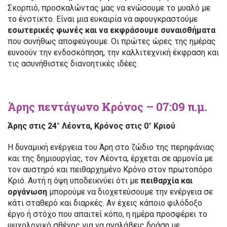
Σκορπιό, προσκαλώντας μας να ενώσουμε το μυαλό με
το ένστικτο. Είναι μια ευκαιρία να αφουγκραστούμε
εσωτερικές φωνές και να εκφράσουμε συναισθήματα
που συνήθως αποφεύγουμε. Οι πρώτες ώρες της ημέρας
ευνοούν την ενδοσκόπηση, την καλλιτεχνική έκφραση και
τις ασυνήθιστες διανοητικές ιδέες.
Άρης πεντάγωνο Κρόνος – 07:09 π.μ.
Άρης στις 24° Λέοντα, Κρόνος στις 0° Κριού
Η δυναμική ενέργεια του Άρη στο ζώδιο της περηφάνιας
και της δημιουργίας, τον Λέοντα, έρχεται σε αρμονία με
τον αυστηρό και πειθαρχημένο Κρόνο στον πρωτοπόρο
Κριό. Αυτή η όψη υποδεικνύει ότι με
πειθαρχία και
οργάνωση
μπορούμε να διοχετεύσουμε την ενέργεια σε
κάτι σταθερό και διαρκές. Αν έχεις κάποιο φιλόδοξο
έργο ή στόχο που απαιτεί κόπο, η ημέρα προσφέρει το
ψυχολογικό σθένος για να αναλάβεις δράση με