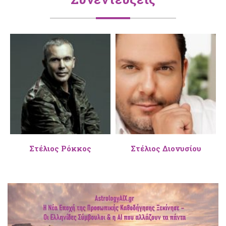
Στέλιος Διονυσίου
Πέγκυ Ζήνα