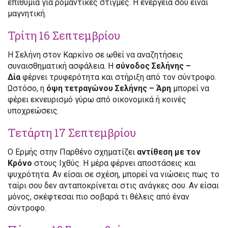
επιθυμία για ρομαντικές στιγμές. Η ενέργεια σου είναι
μαγνητική.
Τρίτη 16 Σεπτεμβρίου
Η Σελήνη στον Καρκίνο σε ωθεί να αναζητήσεις
συναισθηματική ασφάλεια. Η
σύνοδος Σελήνης –
Δία
φέρνει τρυφερότητα και στήριξη από τον σύντροφο.
Ωστόσο, η
όψη τετραγώνου Σελήνης – Άρη
μπορεί να
φέρει εκνευρισμό γύρω από οικονομικά ή κοινές
υποχρεώσεις.
Τετάρτη 17 Σεπτεμβρίου
Ο Ερμής στην Παρθένο σχηματίζει
αντίθεση με τον
Κρόνο
στους Ιχθύς. Η μέρα φέρνει αποστάσεις και
ψυχρότητα. Αν είσαι σε σχέση, μπορεί να νιώσεις πως το
ταίρι σου δεν ανταποκρίνεται στις ανάγκες σου. Αν είσαι
μόνος, σκέφτεσαι πιο σοβαρά τι θέλεις από έναν
σύντροφο.