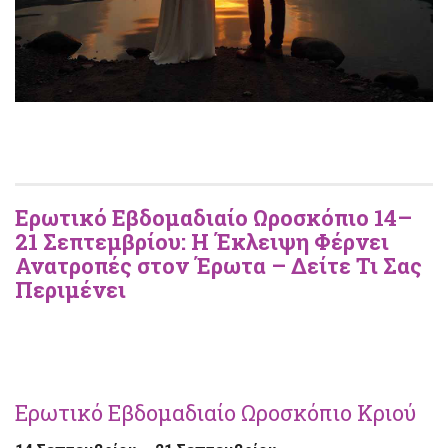
Ερωτικό Εβδομαδιαίο Ωροσκόπιο 14–
21 Σεπτεμβρίου: Η Έκλειψη Φέρνει
Ανατροπές στον Έρωτα – Δείτε Τι Σας
Περιμένει
Ερωτικό Εβδομαδιαίο Ωροσκόπιο Κριού