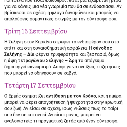
Για εσένα που είσαι ελεύθερος, είναι μια εξαιρετική μέρα
για να κάνεις μια νέα γνωριμία που θα σε ενθουσιάσει. Αν
βρίσκεσαι σε σχέση, η φλόγα δυναμώνει και μπορείς να
απολαύσεις ρομαντικές στιγμές με τον σύντροφό σου.
Τρίτη 16 Σεπτεμβρίου
Η Σελήνη στον Καρκίνο στρέφει το ενδιαφέρον σου στο
σπίτι και στη συναισθηματική ασφάλεια. Η
σύνοδος
Σελήνης – Δία
φέρνει τρυφερότητα και ζεστασιά, όμως
η
όψη τετραγώνου Σελήνης – Άρη
το απόγευμα
δημιουργεί εκνευρισμό. Απόφυγε να ανοίξεις συζητήσεις
που μπορεί να οδηγήσουν σε καβγά.
Τετάρτη 17 Σεπτεμβρίου
Ο Ερμής σχηματίζει
αντίθεση με τον Κρόνο
, και η ημέρα
μπορεί να φέρει απογοήτευση ή ψυχρότητα στην ερωτική
σου ζωή. Αν είσαι σε σχέση, ίσως νιώσεις πως το ταίρι
σου δεν σε κατανοεί. Αν είσαι μόνος, μπορεί να
αναλογιστείς τι πραγματικά ζητάς από έναν σύντροφο.