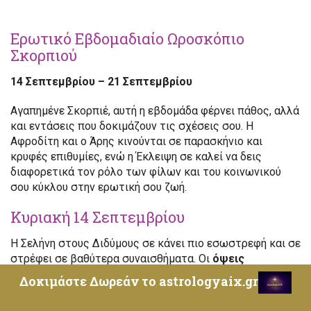
Ερωτικό Εβδομαδιαίο Ωροσκόπιο
Σκορπιού
14 Σεπτεμβρίου – 21 Σεπτεμβρίου
Αγαπημένε Σκορπιέ, αυτή η εβδομάδα φέρνει πάθος, αλλά
και εντάσεις που δοκιμάζουν τις σχέσεις σου. Η
Αφροδίτη και ο Άρης κινούνται σε παρασκήνιο και
κρυφές επιθυμίες, ενώ η Έκλειψη σε καλεί να δεις
διαφορετικά τον ρόλο των φίλων και του κοινωνικού
σου κύκλου στην ερωτική σου ζωή.
Κυριακή 14 Σεπτεμβρίου
Η Σελήνη στους Διδύμους σε κάνει πιο εσωστρεφή και σε
στρέφει σε βαθύτερα συναισθήματα. Οι
όψεις
τετραγώνου με τον Ήλιο και τον Ερμή
από την
Δοκιμάστε Δωρεάν το astrologyaix.gr
Παρθένο μπορεί να φέρουν παρεξηγήσεις με φίλους που
επηρεάζουν την ερωτική σου διάθεση.