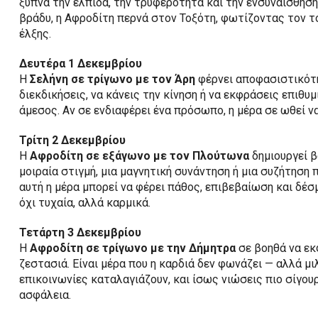
ξυπνά την ελπίδα, την τρυφερότητα και την ενσυναίσθηση
βράδυ, η Αφροδίτη περνά στον Τοξότη, φωτίζοντας τον τ
έλξης.
Δευτέρα 1 Δεκεμβρίου
Η
Σελήνη σε τρίγωνο με τον Άρη
φέρνει αποφασιστικότη
διεκδικήσεις, να κάνεις την κίνηση ή να εκφράσεις επιθυμ
άμεσος. Αν σε ενδιαφέρει ένα πρόσωπο, η μέρα σε ωθεί ν
Τρίτη 2 Δεκεμβρίου
Η
Αφροδίτη σε εξάγωνο με τον Πλούτωνα
δημιουργεί β
μοιραία στιγμή, μια μαγνητική συνάντηση ή μια συζήτηση 
αυτή η μέρα μπορεί να φέρει πάθος, επιβεβαίωση και δέσ
όχι τυχαία, αλλά καρμικά.
Τετάρτη 3 Δεκεμβρίου
Η
Αφροδίτη σε τρίγωνο με την Δήμητρα
σε βοηθά να εκ
ζεστασιά. Είναι μέρα που η καρδιά δεν φωνάζει — αλλά μι
επικοινωνίες καταλαγιάζουν, και ίσως νιώσεις πιο σίγουρ
ασφάλεια.