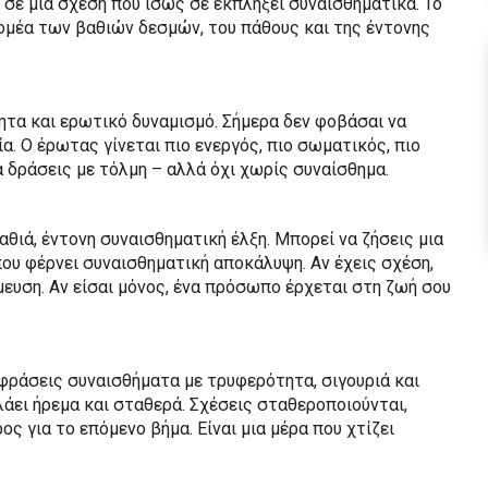
 σε μια σχέση που ίσως σε εκπλήξει συναισθηματικά. Το
ομέα των βαθιών δεσμών, του πάθους και της έντονης
τα και ερωτικό δυναμισμό. Σήμερα δεν φοβάσαι να
ία. Ο έρωτας γίνεται πιο ενεργός, πιο σωματικός, πιο
α δράσεις με τόλμη – αλλά όχι χωρίς συναίσθημα.
αθιά, έντονη συναισθηματική έλξη. Μπορεί να ζήσεις μια
που φέρνει συναισθηματική αποκάλυψη. Αν έχεις σχέση,
μευση. Αν είσαι μόνος, ένα πρόσωπο έρχεται στη ζωή σου
φράσεις συναισθήματα με τρυφερότητα, σιγουριά και
λάει ήρεμα και σταθερά. Σχέσεις σταθεροποιούνται,
ος για το επόμενο βήμα. Είναι μια μέρα που χτίζει