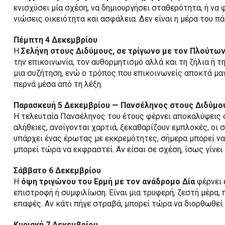
ενισχύσει μία σχέση, να δημιουργήσει σταθερότητα, ή να φ
νιώσεις οικειότητα και ασφάλεια. Δεν είναι η μέρα του π
Πέμπτη 4 Δεκεμβρίου
Η
Σελήνη στους Διδύμους, σε τρίγωνο με τον Πλούτων
την επικοινωνία, τον αυθορμητισμό αλλά και τη ζήλια ή τ
μια συζήτηση, ενώ ο τρόπος που επικοινωνείς αποκτά μαγ
περνά μέσα από τη λέξη.
Παρασκευή 5 Δεκεμβρίου — Πανσέληνος στους Διδύμο
Η τελευταία Πανσέληνος του έτους φέρνει αποκαλύψεις σ
αλήθειες, ανοίγονται χαρτιά, ξεκαθαρίζουν εμπλοκές, οι σ
υπάρχει ένας έρωτας με εκκρεμότητες, σήμερα μπορεί να 
μπορεί τώρα να εκφραστεί. Αν είσαι σε σχέση, ίσως γίνει
Σάββατο 6 Δεκεμβρίου
Η
όψη τριγώνου του Ερμή με τον ανάδρομο Δία
φέρνει 
επιστροφή ή συμφιλίωση. Είναι μια τρυφερή, ζεστή μέρα, 
επαφές. Αν κάτι πήγε στραβά, μπορεί τώρα να διορθωθεί.
Κυριακή 7 Δεκεμβρίου