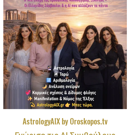
AstrologyAIX by Oroskopos.tv
Γνώρισε τις ΑΙ Συμβούλους