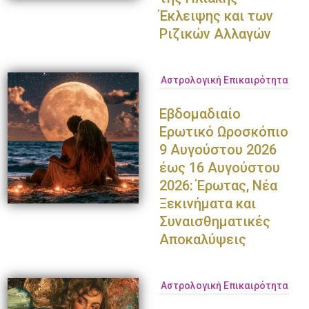
Έκλειψης και των
Ριζικών Αλλαγών
Αστρολογική Επικαιρότητα
Εβδομαδιαίο
Ερωτικό Ωροσκόπιο
9 Αυγούστου 2026
έως 16 Αυγούστου
2026: Έρωτας, Νέα
Ξεκινήματα και
Συναισθηματικές
Αποκαλύψεις
Αστρολογική Επικαιρότητα