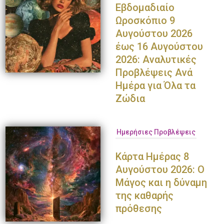
Εβδομαδιαίο
Ωροσκόπιο 9
Αυγούστου 2026
έως 16 Αυγούστου
2026: Αναλυτικές
Προβλέψεις Ανά
Ημέρα για Όλα τα
Ζώδια
Ημερήσιες Προβλέψεις
Κάρτα Ημέρας 8
Αυγούστου 2026: Ο
Μάγος και η δύναμη
της καθαρής
πρόθεσης