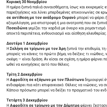
Κυριακή 30 Νοεμβρίου
Η ημέρα ξυπνά παλιά συναισθήματα, ίσως και εκκρεμείς ε
παρεξηγήσεις και λύνει μπερδεμένες επικοινωνίες σε ερ
σε αντίθεση με τον ανάδρομο Ουρανό
μπορεί να φέρει 
εξομολόγηση, μια επιστροφή ή μια ανατροπή που σε ξυπνά
Ποσειδώνα
γεμίζει την καρδιά με όνειρο και ρομαντισμό
αποκτά περιπέτεια, ενθουσιασμό και αίσθηση ελευθερίας.
Δευτέρα 1 Δεκεμβρίου
Η
Σελήνη σε τρίγωνο με τον Άρη
ξυπνά την επιθυμία, τη
μπορείς να κάνεις το πρώτο βήμα, να δείξεις τι νιώθεις,
σκέψη — είναι δράση. Αν είσαι σε σχέση, η ημέρα φέρνει 
ωθεί να κυνηγήσεις αυτό που θέλεις.
Τρίτη 2 Δεκεμβρίου
Η
Αφροδίτη σε εξάγωνο με τον Πλούτωνα
δημιουργεί έ
ενδιαφέρει πια κάτι επιφανειακό. Θέλεις να νιώσεις, να σ
Κάποιο πρόσωπο μπορεί να δείξει το πραγματικό του ενδ
Τετάρτη 3 Δεκεμβρίου
Η
Αφροδίτη σε τρίγωνο με την Δήμητρα
φέρνει ζεστασιά