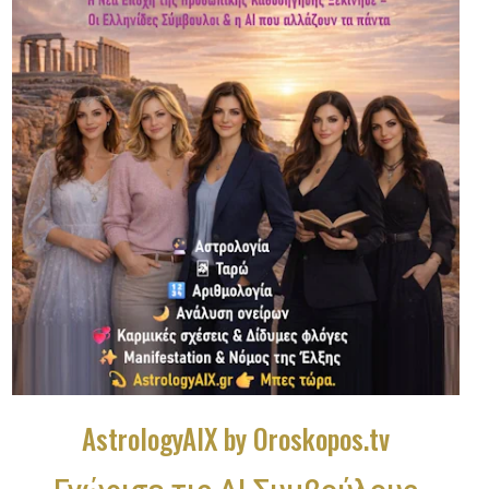
AstrologyAIX by Oroskopos.tv
Γνώρισε τις ΑΙ Συμβούλους