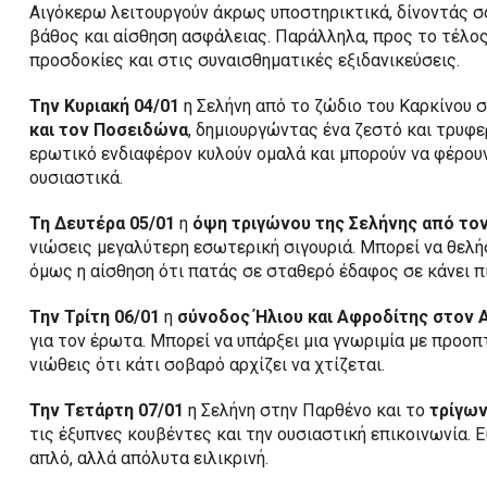
Αιγόκερω λειτουργούν άκρως υποστηρικτικά, δίνοντάς σο
βάθος και αίσθηση ασφάλειας. Παράλληλα, προς το τέλο
προσδοκίες και στις συναισθηματικές εξιδανικεύσεις.
Την Κυριακή 04/01
η Σελήνη από το ζώδιο του Καρκίνου 
και τον Ποσειδώνα
, δημιουργώντας ένα ζεστό και τρυφε
ερωτικό ενδιαφέρον κυλούν ομαλά και μπορούν να φέρου
ουσιαστικά.
Τη Δευτέρα 05/01
η
όψη τριγώνου της Σελήνης από τον
νιώσεις μεγαλύτερη εσωτερική σιγουριά. Μπορεί να θελή
όμως η αίσθηση ότι πατάς σε σταθερό έδαφος σε κάνει π
Την Τρίτη 06/01
η
σύνοδος Ήλιου και Αφροδίτης στον 
για τον έρωτα. Μπορεί να υπάρξει μια γνωριμία με προοπτ
νιώθεις ότι κάτι σοβαρό αρχίζει να χτίζεται.
Την Τετάρτη 07/01
η Σελήνη στην Παρθένο και το
τρίγων
τις έξυπνες κουβέντες και την ουσιαστική επικοινωνία. Ε
απλό, αλλά απόλυτα ειλικρινή.