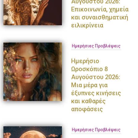
Αυγούστου 2026:
Επικοινωνία, χημεία
και συναισθηματική
ειλικρίνεια
Ημερήσιες Προβλέψεις
Ημερήσιο
Ωροσκόπιο 8
Αυγούστου 2026:
Μια μέρα για
έξυπνες κινήσεις
και καθαρές
αποφάσεις
Ημερήσιες Προβλέψεις