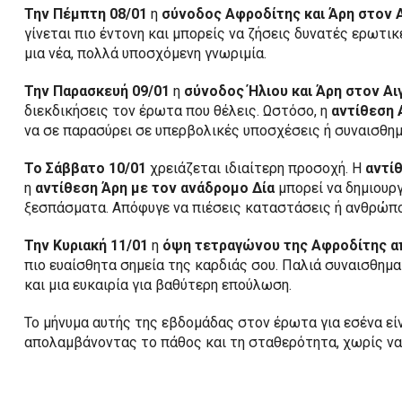
Την Πέμπτη 08/01
η
σύνοδος Αφροδίτης και Άρη στον 
γίνεται πιο έντονη και μπορείς να ζήσεις δυνατές ερωτικ
μια νέα, πολλά υποσχόμενη γνωριμία.
Την Παρασκευή 09/01
η
σύνοδος Ήλιου και Άρη στον Α
διεκδικήσεις τον έρωτα που θέλεις. Ωστόσο, η
αντίθεση 
να σε παρασύρει σε υπερβολικές υποσχέσεις ή συναισθημ
Το Σάββατο 10/01
χρειάζεται ιδιαίτερη προσοχή. Η
αντί
η
αντίθεση Άρη με τον ανάδρομο Δία
μπορεί να δημιουρ
ξεσπάσματα. Απόφυγε να πιέσεις καταστάσεις ή ανθρώπο
Την Κυριακή 11/01
η
όψη τετραγώνου της Αφροδίτης απ
πιο ευαίσθητα σημεία της καρδιάς σου. Παλιά συναισθημα
και μια ευκαιρία για βαθύτερη επούλωση.
Το μήνυμα αυτής της εβδομάδας στον έρωτα για εσένα εί
απολαμβάνοντας το πάθος και τη σταθερότητα, χωρίς να