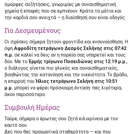
όμορφες συζητήσεις, γνωριμίες με συναισθηματική
χημεία ή επαφές που σε εμπνέουν. Κράτα τα μάτια και
την καρδιά σου ανοιχτά — η διαίσθησή σου είναι οδηγός.
Για Δεσμευμένους
Οι σχέσεις σήμερα ζητούν φροντίδα και ενσυναίσθηση. Η
όψη
Αφροδίτη τετράγωνο Δεσμός Σελήνης στις 07:42
π.μ.
σε καλεί να δεις αν η πορεία σας υπηρετεί και τους
δύο. Με το
Ερμής τρίγωνο Ποσειδώνας στις 12:19 μ.μ.
,
ο διάλογος γίνεται πιο γλυκός και συναισθηματικός,
βοηθώντας την κατανόηση και την οικειότητα. Το βράδυ,
η επιρροή του
Ήλιος τετράγωνο Σελήνη στις 10:51
μ.μ.
μπορεί να φέρει πρόσκαιρη ένταση· πες λιγότερα,
άκου περισσότερο.
Συμβουλή Ημέρας
Ταύρε, σήμερα ο έρωτας σου ζητά ειλικρίνεια με τον
εαυτό σου.
Δες που θες πραγματικά σταθερότητα — και που