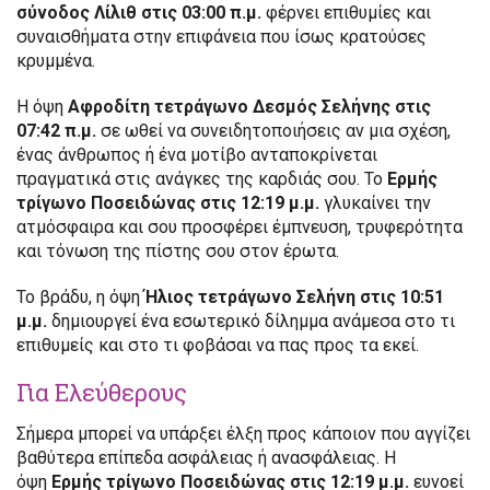
σύνοδος Λίλιθ στις 03:00 π.μ.
φέρνει επιθυμίες και
συναισθήματα στην επιφάνεια που ίσως κρατούσες
κρυμμένα.
Η όψη
Αφροδίτη τετράγωνο Δεσμός Σελήνης στις
07:42 π.μ.
σε ωθεί να συνειδητοποιήσεις αν μια σχέση,
ένας άνθρωπος ή ένα μοτίβο ανταποκρίνεται
πραγματικά στις ανάγκες της καρδιάς σου. Το
Ερμής
τρίγωνο Ποσειδώνας στις 12:19 μ.μ.
γλυκαίνει την
ατμόσφαιρα και σου προσφέρει έμπνευση, τρυφερότητα
και τόνωση της πίστης σου στον έρωτα.
Το βράδυ, η όψη
Ήλιος τετράγωνο Σελήνη στις 10:51
μ.μ.
δημιουργεί ένα εσωτερικό δίλημμα ανάμεσα στο τι
επιθυμείς και στο τι φοβάσαι να πας προς τα εκεί.
Για Ελεύθερους
Σήμερα μπορεί να υπάρξει έλξη προς κάποιον που αγγίζει
βαθύτερα επίπεδα ασφάλειας ή ανασφάλειας. Η
όψη
Ερμής τρίγωνο Ποσειδώνας στις 12:19 μ.μ.
ευνοεί