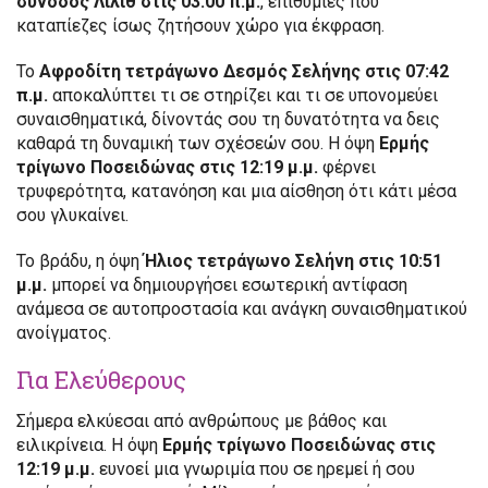
σύνοδος Λίλιθ στις 03:00 π.μ.
, επιθυμίες που
καταπίεζες ίσως ζητήσουν χώρο για έκφραση.
Το
Αφροδίτη τετράγωνο Δεσμός Σελήνης στις 07:42
π.μ.
αποκαλύπτει τι σε στηρίζει και τι σε υπονομεύει
συναισθηματικά, δίνοντάς σου τη δυνατότητα να δεις
καθαρά τη δυναμική των σχέσεών σου. Η όψη
Ερμής
τρίγωνο Ποσειδώνας στις 12:19 μ.μ.
φέρνει
τρυφερότητα, κατανόηση και μια αίσθηση ότι κάτι μέσα
σου γλυκαίνει.
Το βράδυ, η όψη
Ήλιος τετράγωνο Σελήνη στις 10:51
μ.μ.
μπορεί να δημιουργήσει εσωτερική αντίφαση
ανάμεσα σε αυτοπροστασία και ανάγκη συναισθηματικού
ανοίγματος.
Για Ελεύθερους
Σήμερα ελκύεσαι από ανθρώπους με βάθος και
ειλικρίνεια. Η όψη
Ερμής τρίγωνο Ποσειδώνας στις
12:19 μ.μ.
ευνοεί μια γνωριμία που σε ηρεμεί ή σου