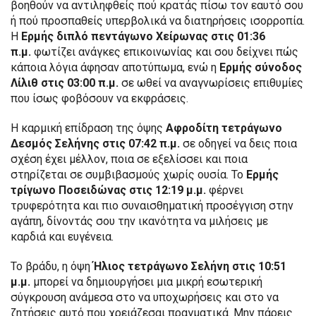
βοηθούν να αντιληφθείς πού κρατάς πίσω τον εαυτό σου
ή πού προσπαθείς υπερβολικά να διατηρήσεις ισορροπία.
Η
Ερμής διπλό πεντάγωνο Χείρωνας στις 01:36
π.μ.
φωτίζει ανάγκες επικοινωνίας και σου δείχνει πώς
κάποια λόγια άφησαν αποτύπωμα, ενώ η
Ερμής σύνοδος
Λίλιθ στις 03:00 π.μ.
σε ωθεί να αναγνωρίσεις επιθυμίες
που ίσως φοβόσουν να εκφράσεις.
Η καρμική επίδραση της όψης
Αφροδίτη τετράγωνο
Δεσμός Σελήνης στις 07:42 π.μ.
σε οδηγεί να δεις ποια
σχέση έχει μέλλον, ποια σε εξελίσσει και ποια
στηρίζεται σε συμβιβασμούς χωρίς ουσία. Το
Ερμής
τρίγωνο Ποσειδώνας στις 12:19 μ.μ.
φέρνει
τρυφερότητα και πιο συναισθηματική προσέγγιση στην
αγάπη, δίνοντάς σου την ικανότητα να μιλήσεις με
καρδιά και ευγένεια.
Το βράδυ, η όψη
Ήλιος τετράγωνο Σελήνη στις 10:51
μ.μ.
μπορεί να δημιουργήσει μια μικρή εσωτερική
σύγκρουση ανάμεσα στο να υποχωρήσεις και στο να
ζητήσεις αυτό που χρειάζεσαι πραγματικά. Μην πάρεις