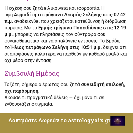
Η σχέση σου ζητά ειλικρίνεια και ισορροπία. Η
όψη
Αφροδίτη τετράγωνο Δεσμός Σελήνης στις 07:42
π.μ.
αναδεικνύει που χρειάζεται κατεύθυνση ή διόρθωση
πορείας. Με το
Ερμής τρίγωνο Ποσειδώνας στις 12:19
μ.μ.
, μπορείς να πλησιάσεις τον σύντροφό σου
συναισθηματικά και να απαλύνεις εντάσεις. Το βράδυ,
το
Ήλιος τετράγωνο Σελήνη στις 10:51 μ.μ.
δείχνει ότι
οι αποφάσεις καλύτερα να παρθούν με καθαρό μυαλό και
όχι μέσα στην ένταση.
Συμβουλή Ημέρας
Τοξότη, σήμερα ο έρωτας σου ζητά
συνειδητή επιλογή,
όχι παρόρμηση
.
Άκουσε τι πραγματικά θέλεις — όχι μόνο τι σε
ενθουσιάζει στιγμιαία.
Η ενέργεια του
Ερμής τρίγωνο Ποσειδώνας στις 12:19
Δοκιμάστε Δωρεάν το astrologyaix.gr
μ.μ.
σε βοηθά να εκφράσεις συναισθήματα με
τρυφερότητα και να καταλάβεις τον άλλον καλύτερα.