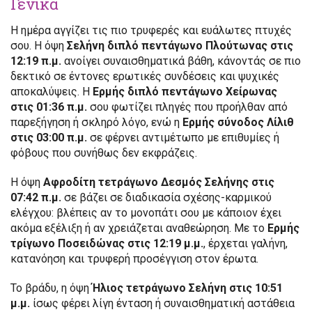
Γενικά
Η ημέρα αγγίζει τις πιο τρυφερές και ευάλωτες πτυχές
σου. Η όψη
Σελήνη διπλό πεντάγωνο Πλούτωνας στις
12:19 π.μ.
ανοίγει συναισθηματικά βάθη, κάνοντάς σε πιο
δεκτικό σε έντονες ερωτικές συνδέσεις και ψυχικές
αποκαλύψεις. Η
Ερμής διπλό πεντάγωνο Χείρωνας
στις 01:36 π.μ.
σου φωτίζει πληγές που προήλθαν από
παρεξήγηση ή σκληρό λόγο, ενώ η
Ερμής σύνοδος Λίλιθ
στις 03:00 π.μ.
σε φέρνει αντιμέτωπο με επιθυμίες ή
φόβους που συνήθως δεν εκφράζεις.
Η όψη
Αφροδίτη τετράγωνο Δεσμός Σελήνης στις
07:42 π.μ.
σε βάζει σε διαδικασία σχέσης-καρμικού
ελέγχου: βλέπεις αν το μονοπάτι σου με κάποιον έχει
ακόμα εξέλιξη ή αν χρειάζεται αναθεώρηση. Με το
Ερμής
τρίγωνο Ποσειδώνας στις 12:19 μ.μ.
, έρχεται γαλήνη,
κατανόηση και τρυφερή προσέγγιση στον έρωτα.
Το βράδυ, η όψη
Ήλιος τετράγωνο Σελήνη στις 10:51
μ.μ.
ίσως φέρει λίγη ένταση ή συναισθηματική αστάθεια