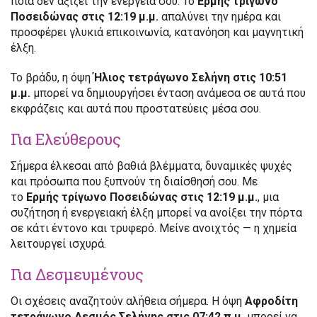
ποια δεν αξίζει την ενέργειά σου. Το
Ερμής τρίγωνο
Ποσειδώνας στις 12:19 μ.μ.
απαλύνει την ημέρα και
προσφέρει γλυκιά επικοινωνία, κατανόηση και μαγνητική
έλξη.
Το βράδυ, η όψη
Ήλιος τετράγωνο Σελήνη στις 10:51
μ.μ.
μπορεί να δημιουργήσει ένταση ανάμεσα σε αυτά που
εκφράζεις και αυτά που προστατεύεις μέσα σου.
Για Ελεύθερους
Σήμερα έλκεσαι από βαθιά βλέμματα, δυναμικές ψυχές
και πρόσωπα που ξυπνούν τη διαίσθησή σου. Με
το
Ερμής τρίγωνο Ποσειδώνας στις 12:19 μ.μ.
, μια
συζήτηση ή ενεργειακή έλξη μπορεί να ανοίξει την πόρτα
σε κάτι έντονο και τρυφερό. Μείνε ανοιχτός — η χημεία
λειτουργεί ισχυρά.
Για Δεσμευμένους
Οι σχέσεις αναζητούν αλήθεια σήμερα. Η όψη
Αφροδίτη
τετράγωνο Δεσμός Σελήνης στις 07:42 π.μ.
μπορεί να