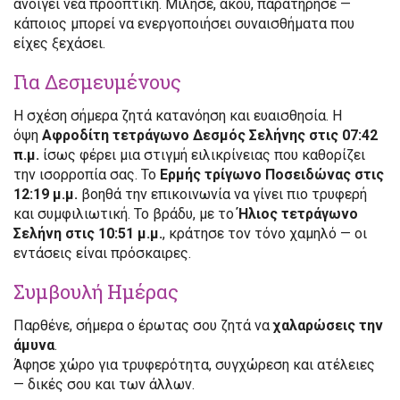
ανοίγει νέα προοπτική. Μίλησε, άκου, παρατήρησε —
κάποιος μπορεί να ενεργοποιήσει συναισθήματα που
είχες ξεχάσει.
Για Δεσμευμένους
Η σχέση σήμερα ζητά κατανόηση και ευαισθησία. Η
όψη
Αφροδίτη τετράγωνο Δεσμός Σελήνης στις 07:42
π.μ.
ίσως φέρει μια στιγμή ειλικρίνειας που καθορίζει
την ισορροπία σας. Το
Ερμής τρίγωνο Ποσειδώνας στις
12:19 μ.μ.
βοηθά την επικοινωνία να γίνει πιο τρυφερή
και συμφιλιωτική. Το βράδυ, με το
Ήλιος τετράγωνο
Σελήνη στις 10:51 μ.μ.
, κράτησε τον τόνο χαμηλό — οι
εντάσεις είναι πρόσκαιρες.
Συμβουλή Ημέρας
Παρθένε, σήμερα ο έρωτας σου ζητά να
χαλαρώσεις την
άμυνα
.
Άφησε χώρο για τρυφερότητα, συγχώρεση και ατέλειες
— δικές σου και των άλλων.