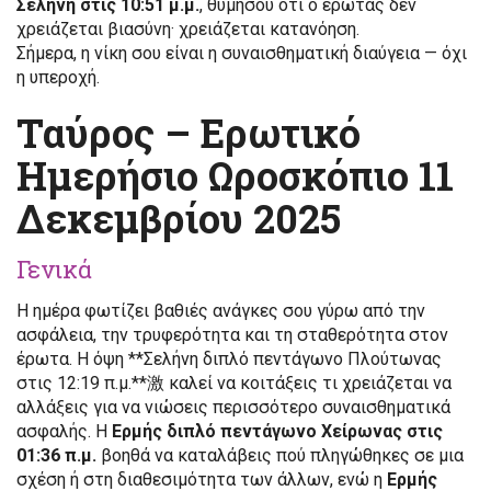
Σελήνη στις 10:51 μ.μ.
, θυμήσου ότι ο έρωτας δεν
χρειάζεται βιασύνη· χρειάζεται κατανόηση.
Σήμερα, η νίκη σου είναι η συναισθηματική διαύγεια — όχι
η υπεροχή.
Ταύρος – Ερωτικό
Ημερήσιο Ωροσκόπιο 11
Δεκεμβρίου 2025
Γενικά
Η ημέρα φωτίζει βαθιές ανάγκες σου γύρω από την
ασφάλεια, την τρυφερότητα και τη σταθερότητα στον
έρωτα. Η όψη **Σελήνη διπλό πεντάγωνο Πλούτωνας
στις 12:19 π.μ.**激 καλεί να κοιτάξεις τι χρειάζεται να
αλλάξεις για να νιώσεις περισσότερο συναισθηματικά
ασφαλής. Η
Ερμής διπλό πεντάγωνο Χείρωνας στις
01:36 π.μ.
βοηθά να καταλάβεις πού πληγώθηκες σε μια
σχέση ή στη διαθεσιμότητα των άλλων, ενώ η
Ερμής