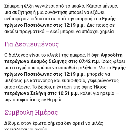
Σήμερα η έλξη γεννιέται από το μυαλό. Κάποιο μήνυμα,
μια συζήτηση ή μια συνάντηση μπορεί να εξάψει
ενδιαφέρον, ειδικά κάτω από την επιρροή του
Ερμής
τρίγωνο Ποσειδώνας στις 12:19 μ.μ.
. Δες ποιος σε
ακούει πραγματικά — εκεί μπορεί να υπάρχει χημεία.
Για Δεσμευμένους
Ο διάλογος είναι το κλειδί της ημέρας. Η όψη
Αφροδίτη
τετράγωνο Δεσμός Σελήνης στις 07:42 π.μ.
ίσως φέρει
μια στιγμή που πρέπει να ειπωθεί η αλήθεια. Με το
Ερμής
τρίγωνο Ποσειδώνας στις 12:19 μ.μ.
, μπορείς να
μιλήσεις με κατανόηση και ευαισθησία, γεφυρώνοντας
αποστάσεις. Το βράδυ, η ένταση της όψης
Ήλιος
τετράγωνο Σελήνη στις 10:51 μ.μ.
καλεί για ηρεμία —
μην αποφασίσεις εν θερμώ.
Συμβουλή Ημέρας
Δίδυμε, στον έρωτα σήμερα δεν αρκεί να μιλάς —
χρειάζεται να ακούς.