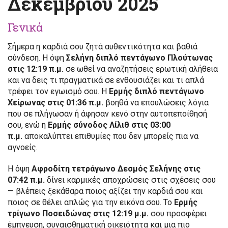
Δεκεμβρίου 2025
Γενικά
Σήμερα η καρδιά σου ζητά αυθεντικότητα και βαθιά
σύνδεση. Η όψη
Σελήνη διπλό πεντάγωνο Πλούτωνας
στις 12:19 π.μ.
σε ωθεί να αναζητήσεις ερωτική αλήθεια
και να δεις τι πραγματικά σε ενθουσιάζει και τι απλά
τρέφει τον εγωισμό σου. Η
Ερμής διπλό πεντάγωνο
Χείρωνας στις 01:36 π.μ.
βοηθά να επουλώσεις λόγια
που σε πλήγωσαν ή άφησαν κενό στην αυτοπεποίθησή
σου, ενώ η
Ερμής σύνοδος Λίλιθ στις 03:00
π.μ.
αποκαλύπτει επιθυμίες που δεν μπορείς πια να
αγνοείς.
Η όψη
Αφροδίτη τετράγωνο Δεσμός Σελήνης στις
07:42 π.μ.
δίνει καρμικές αποχρώσεις στις σχέσεις σου
— βλέπεις ξεκάθαρα ποιος αξίζει την καρδιά σου και
ποιος σε θέλει απλώς για την εικόνα σου. Το
Ερμής
τρίγωνο Ποσειδώνας στις 12:19 μ.μ.
σου προσφέρει
έμπνευση, συναισθηματική οικειότητα και μια πιο