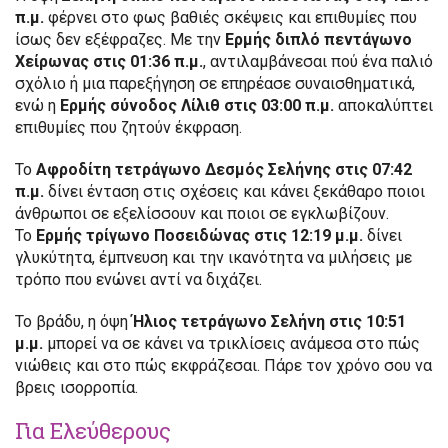
π.μ.
φέρνει στο φως βαθιές σκέψεις και επιθυμίες που
ίσως δεν εξέφραζες. Με την
Ερμής διπλό πεντάγωνο
Χείρωνας στις 01:36 π.μ.
, αντιλαμβάνεσαι πού ένα παλιό
σχόλιο ή μια παρεξήγηση σε επηρέασε συναισθηματικά,
ενώ η
Ερμής σύνοδος Λίλιθ στις 03:00 π.μ.
αποκαλύπτει
επιθυμίες που ζητούν έκφραση.
Το
Αφροδίτη τετράγωνο Δεσμός Σελήνης στις 07:42
π.μ.
δίνει ένταση στις σχέσεις και κάνει ξεκάθαρο ποιοι
άνθρωποι σε εξελίσσουν και ποιοι σε εγκλωβίζουν.
Το
Ερμής τρίγωνο Ποσειδώνας στις 12:19 μ.μ.
δίνει
γλυκύτητα, έμπνευση και την ικανότητα να μιλήσεις με
τρόπο που ενώνει αντί να διχάζει.
Το βράδυ, η όψη
Ήλιος τετράγωνο Σελήνη στις 10:51
μ.μ.
μπορεί να σε κάνει να τρικλίσεις ανάμεσα στο πώς
νιώθεις και στο πώς εκφράζεσαι. Πάρε τον χρόνο σου να
βρεις ισορροπία.
Για Ελεύθερους