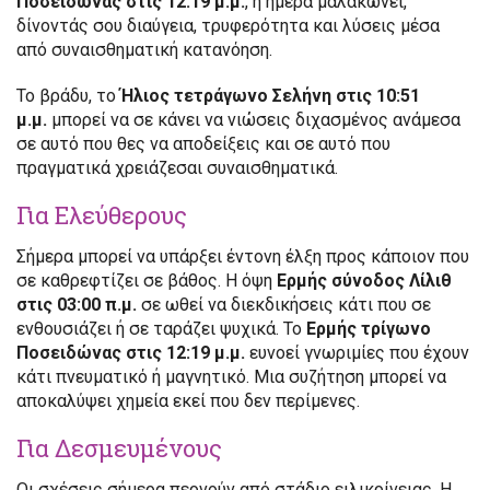
Ποσειδώνας στις 12:19 μ.μ.
, η ημέρα μαλακώνει,
δίνοντάς σου διαύγεια, τρυφερότητα και λύσεις μέσα
από συναισθηματική κατανόηση.
Το βράδυ, το
Ήλιος τετράγωνο Σελήνη στις 10:51
μ.μ.
μπορεί να σε κάνει να νιώσεις διχασμένος ανάμεσα
σε αυτό που θες να αποδείξεις και σε αυτό που
πραγματικά χρειάζεσαι συναισθηματικά.
Για Ελεύθερους
Σήμερα μπορεί να υπάρξει έντονη έλξη προς κάποιον που
σε καθρεφτίζει σε βάθος. Η όψη
Ερμής σύνοδος Λίλιθ
στις 03:00 π.μ.
σε ωθεί να διεκδικήσεις κάτι που σε
ενθουσιάζει ή σε ταράζει ψυχικά. Το
Ερμής τρίγωνο
Ποσειδώνας στις 12:19 μ.μ.
ευνοεί γνωριμίες που έχουν
κάτι πνευματικό ή μαγνητικό. Μια συζήτηση μπορεί να
αποκαλύψει χημεία εκεί που δεν περίμενες.
Για Δεσμευμένους
Οι σχέσεις σήμερα περνούν από στάδιο ειλικρίνειας. Η