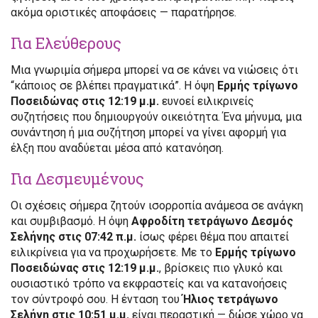
ακόμα οριστικές αποφάσεις — παρατήρησε.
Για Ελεύθερους
Μια γνωριμία σήμερα μπορεί να σε κάνει να νιώσεις ότι
“κάποιος σε βλέπει πραγματικά”. Η όψη
Ερμής τρίγωνο
Ποσειδώνας στις 12:19 μ.μ.
ευνοεί ειλικρινείς
συζητήσεις που δημιουργούν οικειότητα. Ένα μήνυμα, μια
συνάντηση ή μια συζήτηση μπορεί να γίνει αφορμή για
έλξη που αναδύεται μέσα από κατανόηση.
Για Δεσμευμένους
Οι σχέσεις σήμερα ζητούν ισορροπία ανάμεσα σε ανάγκη
και συμβιβασμό. Η όψη
Αφροδίτη τετράγωνο Δεσμός
Σελήνης στις 07:42 π.μ.
ίσως φέρει θέμα που απαιτεί
ειλικρίνεια για να προχωρήσετε. Με το
Ερμής τρίγωνο
Ποσειδώνας στις 12:19 μ.μ.
, βρίσκεις πιο γλυκό και
ουσιαστικό τρόπο να εκφραστείς και να κατανοήσεις
τον σύντροφό σου. Η ένταση του
Ήλιος τετράγωνο
Σελήνη στις 10:51 μ.μ.
είναι περαστική — δώσε χώρο να