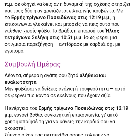
π.μ.
σε οδηγεί να δεις αν η δυναμική της σχέσης στηρίζει
και τους δύο ή αν χρειάζεται ειλικρινής κουβέντα. Με
το
Ερμής τρίγωνο Ποσειδώνας στις 12:19 μ.μ.
, η
επικοινωνία γλυκαίνει και μπορείς να πεις αυτό που
νιώθεις χωρίς φόβο. Το βράδυ, η επιρροή του
Ήλιος
τετράγωνο Σελήνη στις 10:51 μ.μ.
ίσως φέρει μια
στιγμιαία παρεξήγηση — αντίδρασε με καρδιά, όχι με
εγωισμό.
Συμβουλή Ημέρας
Λέοντα, σήμερα η αγάπη σου ζητά
αλήθεια και
ευαλωτότητα
.
Μην φοβάσαι να δείξεις ανάγκη ή τρυφερότητα — αυτό
σε φέρνει πιο κοντά σε εκείνους που έχουν αξία.
Η ενέργεια του
Ερμής τρίγωνο Ποσειδώνας στις 12:19
μ.μ.
ευνοεί βαθιά, συγκινητική επικοινωνία, γι’ αυτό
χρησιμοποίησέ τη για να κάνεις την καρδιά σου να
ακουστεί.
Σήμερα ο έρωτας ανταμείβει όσους τολμούν να