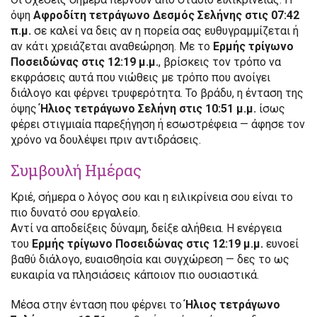
όψη
Αφροδίτη τετράγωνο Δεσμός Σελήνης στις 07:42
π.μ.
σε καλεί να δεις αν η πορεία σας ευθυγραμμίζεται ή
αν κάτι χρειάζεται αναθεώρηση. Με το
Ερμής τρίγωνο
Ποσειδώνας στις 12:19 μ.μ.
, βρίσκεις τον τρόπο να
εκφράσεις αυτά που νιώθεις με τρόπο που ανοίγει
διάλογο και φέρνει τρυφερότητα. Το βράδυ, η ένταση της
όψης
Ήλιος τετράγωνο Σελήνη στις 10:51 μ.μ.
ίσως
φέρει στιγμιαία παρεξήγηση ή εσωστρέφεια — άφησε τον
χρόνο να δουλέψει πριν αντιδράσεις.
Συμβουλή Ημέρας
Κριέ, σήμερα ο λόγος σου και η ειλικρίνεια σου είναι το
πιο δυνατό σου εργαλείο.
Αντί να αποδείξεις δύναμη, δείξε αλήθεια. Η ενέργεια
του
Ερμής τρίγωνο Ποσειδώνας στις 12:19 μ.μ.
ευνοεί
βαθύ διάλογο, ευαισθησία και συγχώρεση — δες το ως
ευκαιρία να πλησιάσεις κάποιον πιο ουσιαστικά.
Μέσα στην ένταση που φέρνει το
Ήλιος τετράγωνο