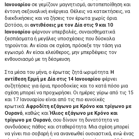
Ιανουαρίου
σε γεμίζουν μαγνητισμό, αυτοπεποίθηση και
έντονη σεξουαλική ενέργεια. Θέλεις να κατακτήσεις, να
διεκδικήσεις και να ζήσεις τον έρωτα χωρίς όρια.
Ωστόσο, οι
αντιθέσεις με τον Δία στις 9 και 10
Ιανουαρίου
φέρνουν υπερβολές, συναισθηματικά
ξεσπάσματα ή μεγάλες υποσχέσεις που δύσκολα
τηρούνται. Αν είσαι σε σχέση, πρόσεξε την τάση για
εγωισμό. Αν είσαι ελεύθερος, μην μπερδέψεις τον
ενθουσιασμό με τη δέσμευση.
Στα μέσα του μήνα, ο έρωτας ζητά ωριμότητα.
Η
αντίθεση Ερμή με Δία στις 14 Ιανουαρίου
φέρνει
συζητήσεις για όρια, προσδοκίες και το κατά πόσο μια
σχέση μπορεί να προχωρήσει. Οι ημέρες γύρω από τις 15
και 17 Ιανουαρίου είναι από τις πιο ευνοϊκές
ερωτικά:
Αφροδίτη εξάγωνο με Κρόνο και τρίγωνο με
Ουρανό
, καθώς και
Ήλιος εξάγωνο με Κρόνο και
τρίγωνο με Ουρανό
, σου δίνουν τη δυνατότητα να
συνδυάσεις πάθος και σταθερότητα. Μια σχέση μπορεί
να γίνει πιο σοβαρή ή να ανανεωθεί ουσιαστικά, ενώ ένας