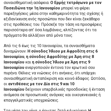
συναισθηματική ασάφεια.
Ο Ερμής τετράγωνο με τον
Ποσειδώνα την 1η Ιανουαρίου
μπορεί να φέρει
παρεξηγήσεις μέσα στην καθημερινότητα της σχέσης ή
εξιδανίκευση ενός προσώπου που δεν είναι ξεκάθαρο
στις προθέσεις του. Πρόσεξε την τάση να προσφέρεις
περισσότερα απ’ όσα λαμβάνεις, ελπίζοντας ότι τα
πράγματα θα αλλάξουν από μόνα τους.
Από τις 6 έως τις 10 Ιανουαρίου, τα συναισθήματα
δυναμώνουν.
Η σύνοδος Ήλιου με Αφροδίτη στις 6
Ιανουαρίου
,
η σύνοδος Αφροδίτης με Άρη στις 8
Ιανουαρίου
και
η σύνοδος Ήλιου με Άρη στις 9
Ιανουαρίου
ενεργοποιούν έντονα τον ερωτικό σου
πυρήνα. Θέλεις να νιώσεις ότι ανήκεις, ότι υπάρχει
συναισθηματική ανταπόκριση και κοινό έδαφος. Ωστόσο,
οι
αντιθέσεις με τον Δία στις 9 και 10
Ιανουαρίου
δείχνουν υπερβολικές προσδοκίες ή ένταση
ανάμεσα σε προσωπικές ανάγκες και οικογενειακές ή
επαγγελματικές υποχρεώσεις.
Στα μέσα του μήνα, ο έρωτας ζητά ειλικρίνεια.
Η