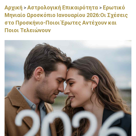
Αρχική
Αστρολογική Επικαιρότητα
Ερωτικό
>
>
Μηνιαίο Ωροσκόπιο Ιανουαρίου 2026:Οι Σχέσεις
στο Προσκήνιο-Ποιοι Έρωτες Αντέχουν και
Ποιοι Τελειώνουν