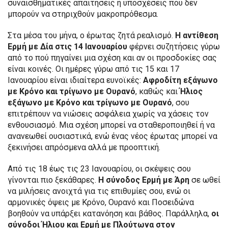
συναισθηματικές απαιτήσεις ή υποσχέσεις που δεν
μπορούν να στηριχθούν μακροπρόθεσμα.
Στα μέσα του μήνα, ο έρωτας ζητά ρεαλισμό.
Η αντίθεση
Ερμή με Δία στις 14 Ιανουαρίου
φέρνει συζητήσεις γύρω
από το πού πηγαίνει μια σχέση και αν οι προσδοκίες σας
είναι κοινές. Οι ημέρες γύρω από τις 15 και 17
Ιανουαρίου είναι ιδιαίτερα ευνοϊκές:
Αφροδίτη εξάγωνο
με Κρόνο και τρίγωνο με Ουρανό
, καθώς και
Ήλιος
εξάγωνο με Κρόνο και τρίγωνο με Ουρανό
, σου
επιτρέπουν να νιώσεις ασφάλεια χωρίς να χάσεις τον
ενθουσιασμό. Μια σχέση μπορεί να σταθεροποιηθεί ή να
ανανεωθεί ουσιαστικά, ενώ ένας νέος έρωτας μπορεί να
ξεκινήσει απρόσμενα αλλά με προοπτική.
Από τις 18 έως τις 23 Ιανουαρίου, οι σκέψεις σου
γίνονται πιο ξεκάθαρες.
Η σύνοδος Ερμή με Άρη
σε ωθεί
να μιλήσεις ανοιχτά για τις επιθυμίες σου, ενώ οι
αρμονικές όψεις με Κρόνο, Ουρανό και Ποσειδώνα
βοηθούν να υπάρξει κατανόηση και βάθος. Παράλληλα,
οι
σύνοδοι Ήλιου και Ερμή με Πλούτωνα στον