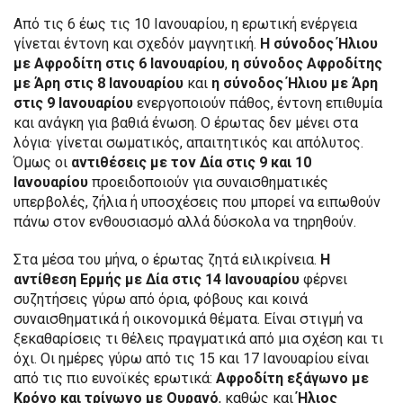
Από τις 6 έως τις 10 Ιανουαρίου, η ερωτική ενέργεια
γίνεται έντονη και σχεδόν μαγνητική.
Η σύνοδος Ήλιου
με Αφροδίτη στις 6 Ιανουαρίου
,
η σύνοδος Αφροδίτης
με Άρη στις 8 Ιανουαρίου
και
η σύνοδος Ήλιου με Άρη
στις 9 Ιανουαρίου
ενεργοποιούν πάθος, έντονη επιθυμία
και ανάγκη για βαθιά ένωση. Ο έρωτας δεν μένει στα
λόγια· γίνεται σωματικός, απαιτητικός και απόλυτος.
Όμως οι
αντιθέσεις με τον Δία στις 9 και 10
Ιανουαρίου
προειδοποιούν για συναισθηματικές
υπερβολές, ζήλια ή υποσχέσεις που μπορεί να ειπωθούν
πάνω στον ενθουσιασμό αλλά δύσκολα να τηρηθούν.
Στα μέσα του μήνα, ο έρωτας ζητά ειλικρίνεια.
Η
αντίθεση Ερμής με Δία στις 14 Ιανουαρίου
φέρνει
συζητήσεις γύρω από όρια, φόβους και κοινά
συναισθηματικά ή οικονομικά θέματα. Είναι στιγμή να
ξεκαθαρίσεις τι θέλεις πραγματικά από μια σχέση και τι
όχι. Οι ημέρες γύρω από τις 15 και 17 Ιανουαρίου είναι
από τις πιο ευνοϊκές ερωτικά:
Αφροδίτη εξάγωνο με
Κρόνο και τρίγωνο με Ουρανό
, καθώς και
Ήλιος