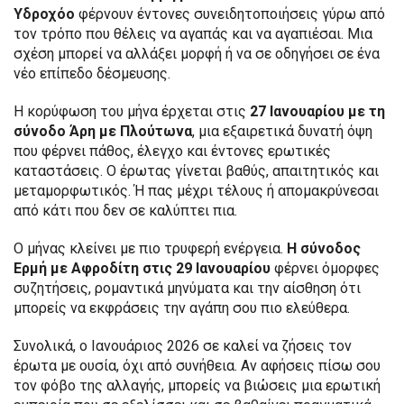
Υδροχόο
φέρνουν έντονες συνειδητοποιήσεις γύρω από
τον τρόπο που θέλεις να αγαπάς και να αγαπιέσαι. Μια
σχέση μπορεί να αλλάξει μορφή ή να σε οδηγήσει σε ένα
νέο επίπεδο δέσμευσης.
Η κορύφωση του μήνα έρχεται στις
27 Ιανουαρίου με τη
σύνοδο Άρη με Πλούτωνα
, μια εξαιρετικά δυνατή όψη
που φέρνει πάθος, έλεγχο και έντονες ερωτικές
καταστάσεις. Ο έρωτας γίνεται βαθύς, απαιτητικός και
μεταμορφωτικός. Ή πας μέχρι τέλους ή απομακρύνεσαι
από κάτι που δεν σε καλύπτει πια.
Ο μήνας κλείνει με πιο τρυφερή ενέργεια.
Η σύνοδος
Ερμή με Αφροδίτη στις 29 Ιανουαρίου
φέρνει όμορφες
συζητήσεις, ρομαντικά μηνύματα και την αίσθηση ότι
μπορείς να εκφράσεις την αγάπη σου πιο ελεύθερα.
Συνολικά, ο Ιανουάριος 2026 σε καλεί να ζήσεις τον
έρωτα με ουσία, όχι από συνήθεια. Αν αφήσεις πίσω σου
τον φόβο της αλλαγής, μπορείς να βιώσεις μια ερωτική