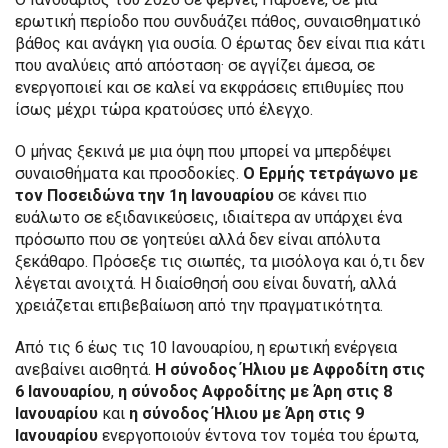
ερωτική περίοδο που συνδυάζει πάθος, συναισθηματικό
βάθος και ανάγκη για ουσία. Ο έρωτας δεν είναι πια κάτι
που αναλύεις από απόσταση· σε αγγίζει άμεσα, σε
ενεργοποιεί και σε καλεί να εκφράσεις επιθυμίες που
ίσως μέχρι τώρα κρατούσες υπό έλεγχο.
Ο μήνας ξεκινά με μια όψη που μπορεί να μπερδέψει
συναισθήματα και προσδοκίες.
Ο Ερμής τετράγωνο με
τον Ποσειδώνα την 1η Ιανουαρίου
σε κάνει πιο
ευάλωτο σε εξιδανικεύσεις, ιδιαίτερα αν υπάρχει ένα
πρόσωπο που σε γοητεύει αλλά δεν είναι απόλυτα
ξεκάθαρο. Πρόσεξε τις σιωπές, τα μισόλογα και ό,τι δεν
λέγεται ανοιχτά. Η διαίσθησή σου είναι δυνατή, αλλά
χρειάζεται επιβεβαίωση από την πραγματικότητα.
Από τις 6 έως τις 10 Ιανουαρίου, η ερωτική ενέργεια
ανεβαίνει αισθητά.
Η σύνοδος Ήλιου με Αφροδίτη στις
6 Ιανουαρίου
,
η σύνοδος Αφροδίτης με Άρη στις 8
Ιανουαρίου
και
η σύνοδος Ήλιου με Άρη στις 9
Ιανουαρίου
ενεργοποιούν έντονα τον τομέα του έρωτα,