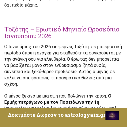
όχι πεδίο μάχης.
Τοξότης – Ερωτικό Μηνιαίο Ωροσκόπιο
Ιανουαρίου 2026
Ο Ιανουάριος του 2026 σε φέρνει, Τοξότη, σε μια ερωτική
περίοδο όπου η ανάγκη για σταθερότητα συγκρούεται με
την ανάγκη σου για ελευθερία. Ο έρωτας δεν μπορεί πια
να βασίζεται μόνο στον ενθουσιασμό· ζητά ουσία,
συνέπεια και ξεκάθαρες προθέσεις. Αυτός ο μήνας σε
καλεί να αποφασίσεις τι πραγματικά θέλεις από μια
σχέση.
Ο μήνας ξεκινά με μια όψη που θολώνει την κρίση.
Ο
Ερμής τετράγωνο με τον Ποσειδώνα την 1η
Ιανουαρίου
μπορεί να δημιουργήσει σύγχυση γύρω από
Δοκιμάστε Δωρεάν το astrologyaix.gr
οικογενειακά ζητήματα ή συναισθηματικές ανάγκες που
δεν εκφράζονται καθαρά. Αν κάτι σε ενοχλεί, μην το