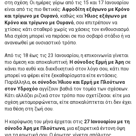
στη σχέση. Οι ημέρες γύρω από τις 15 και 17 Ιανουαρίου
είναι από τις πιο θετικές:
Αφροδίτη εξάγωνο με Κρόνο
και τρίγωνο με Ουρανό
, καθώς και
Ήλιος εξάγωνο με
Κρόνο και τρίγωνο με Ουρανό
, σου επιτρέπουν να
χτίσεις κάτι σταθερό χωρίς να χάσεις τον ενθουσιασμό.
Μια σχέση μπορεί να περάσει σε πιο σοβαρό στάδιο ή να
ανανεωθεί με ουσιαστικό τρόπο.
Από τις 18 έως τις 23 Ιανουαρίου, η επικοινωνία γίνεται
πιο άμεση και αποκαλυπτική.
Η σύνοδος Ερμή με Άρη
σε
κάνει πιο ευθύ και διεκδικητικό στον λόγο σου, κάτι που
μπορεί να φέρει είτε ξεκαθαρίσματα είτε εντάσεις.
Παράλληλα,
οι σύνοδοι Ήλιου και Ερμή με Πλούτωνα
στον Υδροχόο
αγγίζουν βαθιά τον τομέα των σχέσεων.
Κάτι αλλάζει ριζικά στον τρόπο που σχετίζεσαι: είτε μια
σχέση μεταμορφώνεται, είτε αποκαλύπτεται ότι δεν έχει
πια θέση στη ζωή σου.
Η κορύφωση του μήνα έρχεται στις
27 Ιανουαρίου με τη
σύνοδο Άρη με Πλούτωνα
, μια εξαιρετικά έντονη όψη
για τα ερωτικά σου. Ο έρωτας γίνεται απόλυτος,