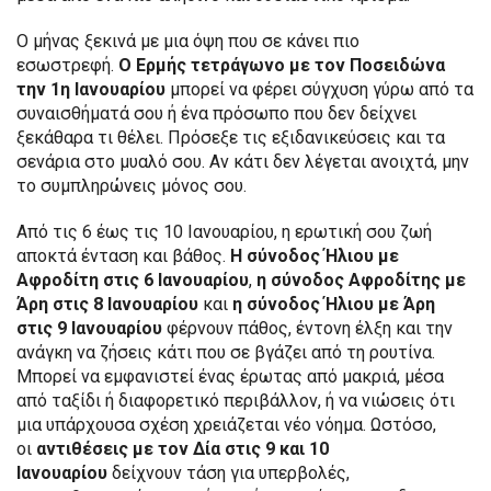
Ο μήνας ξεκινά με μια όψη που σε κάνει πιο
εσωστρεφή.
Ο Ερμής τετράγωνο με τον Ποσειδώνα
την 1η Ιανουαρίου
μπορεί να φέρει σύγχυση γύρω από τα
συναισθήματά σου ή ένα πρόσωπο που δεν δείχνει
ξεκάθαρα τι θέλει. Πρόσεξε τις εξιδανικεύσεις και τα
σενάρια στο μυαλό σου. Αν κάτι δεν λέγεται ανοιχτά, μην
το συμπληρώνεις μόνος σου.
Από τις 6 έως τις 10 Ιανουαρίου, η ερωτική σου ζωή
αποκτά ένταση και βάθος.
Η σύνοδος Ήλιου με
Αφροδίτη στις 6 Ιανουαρίου
,
η σύνοδος Αφροδίτης με
Άρη στις 8 Ιανουαρίου
και
η σύνοδος Ήλιου με Άρη
στις 9 Ιανουαρίου
φέρνουν πάθος, έντονη έλξη και την
ανάγκη να ζήσεις κάτι που σε βγάζει από τη ρουτίνα.
Μπορεί να εμφανιστεί ένας έρωτας από μακριά, μέσα
από ταξίδι ή διαφορετικό περιβάλλον, ή να νιώσεις ότι
μια υπάρχουσα σχέση χρειάζεται νέο νόημα. Ωστόσο,
οι
αντιθέσεις με τον Δία στις 9 και 10
Ιανουαρίου
δείχνουν τάση για υπερβολές,