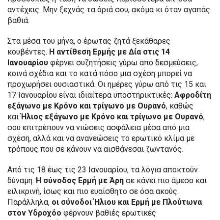
αντέχεις. Μην ξεχνάς τα όριά σου, ακόμα κι όταν αγαπάς
βαθιά.
Στα μέσα του μήνα, ο έρωτας ζητά ξεκάθαρες
κουβέντες.
Η αντίθεση Ερμής με Δία στις 14
Ιανουαρίου
φέρνει συζητήσεις γύρω από δεσμεύσεις,
κοινά σχέδια και το κατά πόσο μια σχέση μπορεί να
προχωρήσει ουσιαστικά. Οι ημέρες γύρω από τις 15 και
17 Ιανουαρίου είναι ιδιαίτερα υποστηρικτικές:
Αφροδίτη
εξάγωνο με Κρόνο και τρίγωνο με Ουρανό
, καθώς
και
Ήλιος εξάγωνο με Κρόνο και τρίγωνο με Ουρανό
,
σου επιτρέπουν να νιώσεις ασφάλεια μέσα από μια
σχέση, αλλά και να ανανεώσεις το ερωτικό κλίμα με
τρόπους που σε κάνουν να αισθάνεσαι ζωντανός.
Από τις 18 έως τις 23 Ιανουαρίου, τα λόγια αποκτούν
δύναμη.
Η σύνοδος Ερμή με Άρη
σε κάνει πιο άμεσο και
ειλικρινή, ίσως και πιο ευαίσθητο σε όσα ακούς.
Παράλληλα,
οι σύνοδοι Ήλιου και Ερμή με Πλούτωνα
στον Υδροχόο
φέρνουν βαθιές ερωτικές