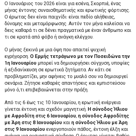
Ο Ιανουάριος του 2026 είναι για εσένα, Σκορπιέ, ένας
μήνας έντονης συναισθηματικής και ερωτικής φόρτισης.
Ο έρωτας δεν είναι παιχνίδι· είναι πεδίο αλήθειας,
δύναμης και μεταμόρφωσης. Αυτόν τον μήνα καλείσαι να
δεις καθαρά τι σε δένει πραγματικά με έναν άνθρωπο και
τι σε κρατά από φόβο ή ανάγκη ελέγχου.
Ο μήνας ξεκινά με μια όψη που απαιτεί ψυχική
εγρήγορση.
Ο Ερμής τετράγωνο με τον Ποσειδώνα την
1η Ιανουαρίου
μπορεί να δημιουργήσει σύγχυση, υποψίες
ή εξιδανίκευση σε ερωτικά ζητήματα. Αν κάτι σε
προβληματίζει, μην αφήνεις το μυαλό σου να δημιουργεί
σενάρια. Ζήτησε καθαρές απαντήσεις και εμπιστεύσου
μόνο ό,τι επιβεβαιώνεται στην πράξη.
Από τις 6 έως τις 10 Ιανουαρίου, η ερωτική ενέργεια
γίνεται έντονη και σχεδόν μαγνητική.
Η σύνοδος Ήλιου
με Αφροδίτη στις 6 Ιανουαρίου
,
η σύνοδος Αφροδίτης
με Άρη στις 8 Ιανουαρίου
και
η σύνοδος Ήλιου με Άρη
στις 9 Ιανουαρίου
ενεργοποιούν πάθος, έντονη έλξη και
ανάγκη για ουσιαστική σύνδεση. Ο έρωτας γίνεται βαθύς