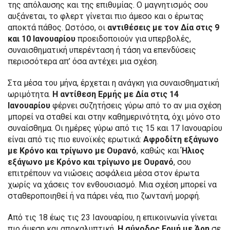
της απόλαυσης και της επιθυμίας. Ο μαγνητισμός σου
αυξάνεται, το φλερτ γίνεται πιο άμεσο και ο έρωτας
αποκτά πάθος. Ωστόσο, οι
αντιθέσεις με τον Δία στις 9
και 10 Ιανουαρίου
προειδοποιούν για υπερβολές,
συναισθηματική υπερένταση ή τάση να επενδύσεις
περισσότερα απ’ όσα αντέχει μια σχέση.
Στα μέσα του μήνα, έρχεται η ανάγκη για συναισθηματική
ωριμότητα.
Η αντίθεση Ερμής με Δία στις 14
Ιανουαρίου
φέρνει συζητήσεις γύρω από το αν μια σχέση
μπορεί να σταθεί και στην καθημερινότητα, όχι μόνο στο
συναίσθημα. Οι ημέρες γύρω από τις 15 και 17 Ιανουαρίου
είναι από τις πιο ευνοϊκές ερωτικά:
Αφροδίτη εξάγωνο
με Κρόνο και τρίγωνο με Ουρανό
, καθώς και
Ήλιος
εξάγωνο με Κρόνο και τρίγωνο με Ουρανό
, σου
επιτρέπουν να νιώσεις ασφάλεια μέσα στον έρωτα
χωρίς να χάσεις τον ενθουσιασμό. Μια σχέση μπορεί να
σταθεροποιηθεί ή να πάρει νέα, πιο ζωντανή μορφή.
Από τις 18 έως τις 23 Ιανουαρίου, η επικοινωνία γίνεται
πιο άμεση και αποκαλυπτική.
Η σύνοδος Ερμή με Άρη
σε