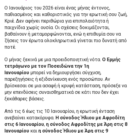
Ο Ιανουάριος του 2026 είναι ένας μήνας έντονος,
παθιασμένος και καθοριστικός για την ερωτική σου ζωή,
Κριέ. Δεν αφήνει περιθώρια για επιπολαιότητα ή
παιχνίδια χωρίς ουσία. Οι σχέσεις δοκιμάζονται,
βαθαίνουν ή μεταμορφώνονται, ενώ η επιθυμία σου να
ζήσεις τον έρωτα ολοκληρωτικά γίνεται πιο δυνατή από
ποτέ.
Ο μήνας ξεκινά με μια προειδοποιητική νότα.
Ο Ερμής
τετράγωνο με τον Ποσειδώνα την 1η
Ιανουαρίου
μπορεί να δημιουργήσει σύγχυση,
παρεξηγήσεις ή εξιδανίκευση ενός προσώπου. Αν
βρίσκεσαι σε μια ασαφή ή κρυφή κατάσταση, πρόσεξε να
μην επενδύσεις συναισθηματικά σε κάτι που δεν έχει
ξεκάθαρες βάσεις.
Από τις 6 έως τις 10 Ιανουαρίου, η ερωτική ένταση
ανεβαίνει κατακόρυφα.
Η σύνοδος Ήλιου με Αφροδίτη
στις 6 Ιανουαρίου
,
η σύνοδος Αφροδίτης με Άρη στις 8
Ιανουαρίου
και
η σύνοδος Ήλιου με Άρη στις 9