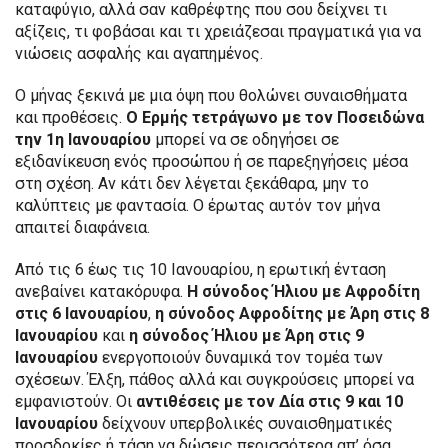
καταφύγιο, αλλά σαν καθρέφτης που σου δείχνει τι
αξίζεις, τι φοβάσαι και τι χρειάζεσαι πραγματικά για να
νιώσεις ασφαλής και αγαπημένος.
Ο μήνας ξεκινά με μια όψη που θολώνει συναισθήματα
και προθέσεις.
Ο Ερμής τετράγωνο με τον Ποσειδώνα
την 1η Ιανουαρίου
μπορεί να σε οδηγήσει σε
εξιδανίκευση ενός προσώπου ή σε παρεξηγήσεις μέσα
στη σχέση. Αν κάτι δεν λέγεται ξεκάθαρα, μην το
καλύπτεις με φαντασία. Ο έρωτας αυτόν τον μήνα
απαιτεί διαφάνεια.
Από τις 6 έως τις 10 Ιανουαρίου, η ερωτική ένταση
ανεβαίνει κατακόρυφα.
Η σύνοδος Ήλιου με Αφροδίτη
στις 6 Ιανουαρίου
,
η σύνοδος Αφροδίτης με Άρη στις 8
Ιανουαρίου
και
η σύνοδος Ήλιου με Άρη στις 9
Ιανουαρίου
ενεργοποιούν δυναμικά τον τομέα των
σχέσεων. Έλξη, πάθος αλλά και συγκρούσεις μπορεί να
εμφανιστούν. Οι
αντιθέσεις με τον Δία στις 9 και 10
Ιανουαρίου
δείχνουν υπερβολικές συναισθηματικές
προσδοκίες ή τάση να δώσεις περισσότερα απ’ όσα