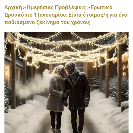
Αρχική
Ημερήσιες Προβλέψεις
Ερωτικό
>
>
Ωροσκόπιο 1 Ιανουαρίου: Είσαι έτοιμος/η για ένα
παθιασμένο ξεκίνημα του χρόνου;