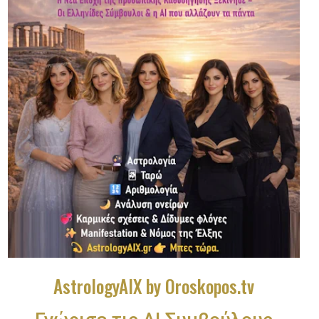
AstrologyAIX by Oroskopos.tv
Γνώρισε τις ΑΙ Συμβούλους