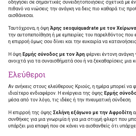
οδηγήσει σε σημαντικές συνειδητοποιήσεις σχετικά με έν
πιθανό να νιώσεις την ανάγκη να δεις πιο καθαρά τις πρ
αισθάνεσαι.
Ταυτόχρονα, η όψη
Άρης sesquiquadrate με τον Χείρων
την αυτοπεποίθηση ή με εμπειρίες του παρελθόντος που 
η επιρροή όμως σου δίνει και την ευκαιρία να κατανοήσει
Η όψη
Ερμής σύνοδος με τον Άρη
φέρνει έντονη ανάγκη γ
ανοιχτά για τα συναισθήματά σου ή να ξεκαθαρίσεις μια 
Ελεύθεροι
Αν ανήκεις στους ελεύθερους Κριούς, η ημέρα μπορεί να 
ιδιαίτερο ενδιαφέρον. Η ενέργεια της όψης
Ερμής σύνοδο
μέσα από τον λόγο, τις ιδέες ή την πνευματική σύνδεση.
Η επιρροή της όψης
Σελήνη εξάγωνο με την Αφροδίτη
α
συνθήκες για μια γνωριμία ή για μια στιγμή φλερτ που μπο
υπάρξει μια επαφή που σε κάνει να αισθανθείς ότι υπάρχε