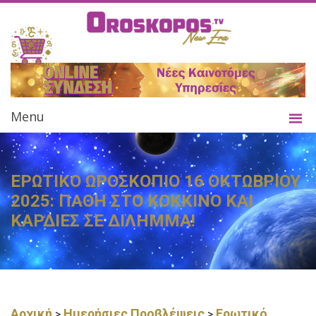
Menu
ΕΡΩΤΙΚΟ ΩΡΟΣΚΟΠΙΟ 16 ΟΚΤΩΒΡΙΟΥ
2025: ΠΑΘΗ ΣΤΟ ΚΟΚΚΙΝΟ ΚΑΙ
ΚΑΡΔΙΕΣ ΣΕ ΔΙΛΗΜΜΑ!
Αρχική
Ημερήσιες Προβλέψεις
Ερωτικό
>
>