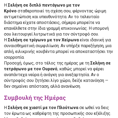
Η
Σελήνη σε διπλό πεντάγωνο με τον
Κρόνο
σταθεροποιεί τη σχέση σου, φέρνοντας ώριμη
αντιμετώπιση και υπευθυνότητα. Αν το τελευταίο
διάστημα είχατε αποστάσεις, σήμερα μπορείτε να
επανέλθετε στην ίδια γραμμή επικοινωνίας. Η υπομονή
σου λειτουργεί λυτρωτικά για τον σύντροφό σου.
Η
Σελήνη σε τρίγωνο με τον Χείρωνα
είναι ιδανική για
συναισθηματική συμφιλίωση. Αν υπήρξε παρεξήγηση, μια
απλή, ειλικρινής κουβέντα μπορεί να αποκαταστήσει την
ισορροπία.
Προσοχή, όμως, στο τέλος της ημέρας με τη
Σελήνη σε
τετράγωνο με τον Ουρανό
, καθώς μπορεί να φέρει
αναπάντεχα νεύρα ή ανάγκη για ανεξαρτησία. Αν ο
σύντροφός σου ζητήσει λίγο χώρο, δείξε κατανόηση —
δεν σημαίνει απόσταση, αλλά ανανέωση.
Συμβουλή της Ημέρας
Η
Σελήνη σε χιαστί με τον Πλούτωνα
σε ωθεί να δεις
τον έρωτα ως καθρέφτη της προσωπικής σου εξέλιξης.