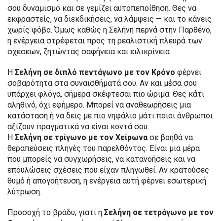
σου δυναμισμό και σε γεμίζει αυτοπεποίθηση. Θες να
εκφραστείς, να διεκδικήσεις, να λάμψεις — και το κάνεις
χωρίς φόβο. Όμως καθώς η Σελήνη περνά στην Παρθένο,
η ενέργεια στρέφεται προς τη ρεαλιστική πλευρά των
σχέσεων, ζητώντας σαφήνεια και ειλικρίνεια.
Η
Σελήνη σε διπλό πεντάγωνο με τον Κρόνο
φέρνει
σοβαρότητα στα συναισθήματά σου. Αν και μέσα σου
υπάρχει φλόγα, σήμερα σκέφτεσαι πιο ώριμα. Θες κάτι
αληθινό, όχι εφήμερο. Μπορεί να αναθεωρήσεις μια
κατάσταση ή να δεις με πιο νηφάλιο μάτι ποιοι άνθρωποι
αξίζουν πραγματικά να είναι κοντά σου.
Η
Σελήνη σε τρίγωνο με τον Χείρωνα
σε βοηθά να
θεραπεύσεις πληγές του παρελθόντος. Είναι μια μέρα
που μπορείς να συγχωρήσεις, να κατανοήσεις και να
επουλώσεις σχέσεις που είχαν πληγωθεί. Αν κρατούσες
θυμό ή απογοήτευση, η ενέργεια αυτή φέρνει εσωτερική
λύτρωση.
Προσοχή το βράδυ, γιατί η
Σελήνη σε τετράγωνο με τον