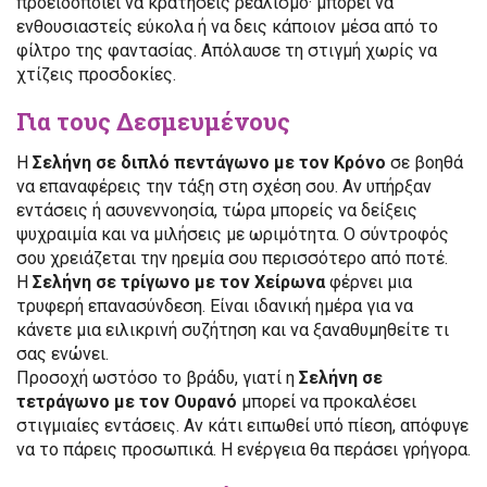
προειδοποιεί να κρατήσεις ρεαλισμό· μπορεί να
ενθουσιαστείς εύκολα ή να δεις κάποιον μέσα από το
φίλτρο της φαντασίας. Απόλαυσε τη στιγμή χωρίς να
χτίζεις προσδοκίες.
Για τους Δεσμευμένους
Η
Σελήνη σε διπλό πεντάγωνο με τον Κρόνο
σε βοηθά
να επαναφέρεις την τάξη στη σχέση σου. Αν υπήρξαν
εντάσεις ή ασυνεννοησία, τώρα μπορείς να δείξεις
ψυχραιμία και να μιλήσεις με ωριμότητα. Ο σύντροφός
σου χρειάζεται την ηρεμία σου περισσότερο από ποτέ.
Η
Σελήνη σε τρίγωνο με τον Χείρωνα
φέρνει μια
τρυφερή επανασύνδεση. Είναι ιδανική ημέρα για να
κάνετε μια ειλικρινή συζήτηση και να ξαναθυμηθείτε τι
σας ενώνει.
Προσοχή ωστόσο το βράδυ, γιατί η
Σελήνη σε
τετράγωνο με τον Ουρανό
μπορεί να προκαλέσει
στιγμιαίες εντάσεις. Αν κάτι ειπωθεί υπό πίεση, απόφυγε
να το πάρεις προσωπικά. Η ενέργεια θα περάσει γρήγορα.