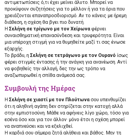
αντιμετωπίσεις ό,τι έχει μείνει άλυτο. Μπορεί να
προκύψουν συζητήσεις για το μέλλον ή για τα όρια που
χρειάζονται επαναπροσδιορισμό. Αν το κάνεις με ήρεμη
διάθεση, η σχέση θα βγει πιο δυνατή.
Η
Σελήνη σε τρίγωνο με τον Χείρωνα
φέρνει
συναισθηματική επανασύνδεση και τρυφερότητα. Είναι
μια υπέροχη στιγμή για να θυμηθείτε μαζί τι σας ένωσε
εξαρχής.
Το βράδυ, η
Σελήνη σε τετράγωνο με τον Ουρανό
ίσως
φέρει στιγμές έντασης ή την ανάγκη για ανανέωση. Αντί
να φοβηθείς την αλλαγή, δες την ως τρόπο να
αναζωπυρωθεί η σπίθα ανάμεσά σας.
Συμβουλή της Ημέρας
Η
Σελήνη σε χιαστί με τον Πλούτωνα
σου υπενθυμίζει
ότι η αληθινή αγάπη δεν στηρίζεται στην κατοχή αλλά
στην εμπιστοσύνη. Μάθε να αφήνεις λίγο χώρο, τόσο για
εσένα όσο και για τον άλλον· μόνο έτσι η σχέση μπορεί
να αναπνεύσει και να εξελιχθεί.
Η καρδιά σου σήμερα ζητά αλήθεια και βάθος. Μην τη