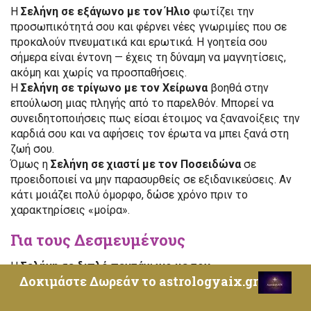
Η
Σελήνη σε εξάγωνο με τον Ήλιο
φωτίζει την
προσωπικότητά σου και φέρνει νέες γνωριμίες που σε
προκαλούν πνευματικά και ερωτικά. Η γοητεία σου
σήμερα είναι έντονη — έχεις τη δύναμη να μαγνητίσεις,
ακόμη και χωρίς να προσπαθήσεις.
Η
Σελήνη σε τρίγωνο με τον Χείρωνα
βοηθά στην
επούλωση μιας πληγής από το παρελθόν. Μπορεί να
συνειδητοποιήσεις πως είσαι έτοιμος να ξανανοίξεις την
καρδιά σου και να αφήσεις τον έρωτα να μπει ξανά στη
ζωή σου.
Όμως η
Σελήνη σε χιαστί με τον Ποσειδώνα
σε
προειδοποιεί να μην παρασυρθείς σε εξιδανικεύσεις. Αν
κάτι μοιάζει πολύ όμορφο, δώσε χρόνο πριν το
χαρακτηρίσεις «μοίρα».
Για τους Δεσμευμένους
Η
Σελήνη σε διπλό πεντάγωνο με τον
Δοκιμάστε Δωρεάν το astrologyaix.gr
Κρόνο
σταθεροποιεί τη σχέση σου αλλά απαιτεί
ωριμότητα. Είναι η στιγμή να αντιμετωπίσεις τα