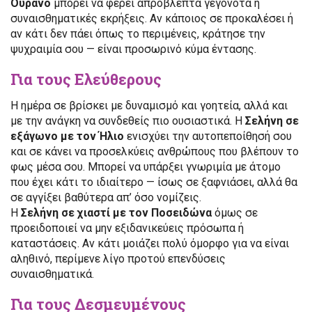
Ουρανό
μπορεί να φέρει απρόβλεπτα γεγονότα ή
συναισθηματικές εκρήξεις. Αν κάποιος σε προκαλέσει ή
αν κάτι δεν πάει όπως το περιμένεις, κράτησε την
ψυχραιμία σου — είναι προσωρινό κύμα έντασης.
Για τους Ελεύθερους
Η ημέρα σε βρίσκει με δυναμισμό και γοητεία, αλλά και
με την ανάγκη να συνδεθείς πιο ουσιαστικά. Η
Σελήνη σε
εξάγωνο με τον Ήλιο
ενισχύει την αυτοπεποίθησή σου
και σε κάνει να προσελκύεις ανθρώπους που βλέπουν το
φως μέσα σου. Μπορεί να υπάρξει γνωριμία με άτομο
που έχει κάτι το ιδιαίτερο — ίσως σε ξαφνιάσει, αλλά θα
σε αγγίξει βαθύτερα απ’ όσο νομίζεις.
Η
Σελήνη σε χιαστί με τον Ποσειδώνα
όμως σε
προειδοποιεί να μην εξιδανικεύεις πρόσωπα ή
καταστάσεις. Αν κάτι μοιάζει πολύ όμορφο για να είναι
αληθινό, περίμενε λίγο προτού επενδύσεις
συναισθηματικά.
Για τους Δεσμευμένους