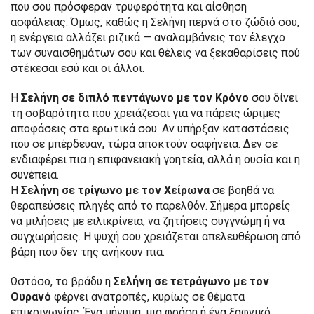
που σου πρόσφεραν τρυφερότητα και αίσθηση
ασφάλειας. Όμως, καθώς η Σελήνη περνά στο ζώδιό σου,
η ενέργεια αλλάζει ριζικά — αναλαμβάνεις τον έλεγχο
των συναισθημάτων σου και θέλεις να ξεκαθαρίσεις πού
στέκεσαι εσύ και οι άλλοι.
Η
Σελήνη σε διπλό πεντάγωνο με τον Κρόνο
σου δίνει
τη σοβαρότητα που χρειάζεσαι για να πάρεις ώριμες
αποφάσεις στα ερωτικά σου. Αν υπήρξαν καταστάσεις
που σε μπέρδευαν, τώρα αποκτούν σαφήνεια. Δεν σε
ενδιαφέρει πια η επιφανειακή γοητεία, αλλά η ουσία και η
συνέπεια.
Η
Σελήνη σε τρίγωνο με τον Χείρωνα
σε βοηθά να
θεραπεύσεις πληγές από το παρελθόν. Σήμερα μπορείς
να μιλήσεις με ειλικρίνεια, να ζητήσεις συγγνώμη ή να
συγχωρήσεις. Η ψυχή σου χρειάζεται απελευθέρωση από
βάρη που δεν της ανήκουν πια.
Ωστόσο, το βράδυ η
Σελήνη σε τετράγωνο με τον
Ουρανό
φέρνει ανατροπές, κυρίως σε θέματα
επικοινωνίας. Ένα μήνυμα, μια φράση ή ένα ξαφνικό