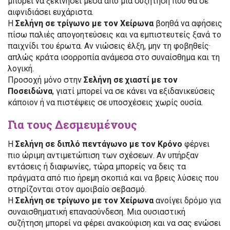
μπορεί να ξεκινήσει μέσα από μια συζήτηση που θα σε
αιφνιδιάσει ευχάριστα.
Η
Σελήνη σε τρίγωνο με τον Χείρωνα
βοηθά να αφήσεις
πίσω παλιές απογοητεύσεις και να εμπιστευτείς ξανά το
παιχνίδι του έρωτα. Αν νιώσεις έλξη, μην τη φοβηθείς·
απλώς κράτα ισορροπία ανάμεσα στο συναίσθημα και τη
λογική.
Προσοχή μόνο στην
Σελήνη σε χιαστί με τον
Ποσειδώνα
, γιατί μπορεί να σε κάνει να εξιδανικεύσεις
κάποιον ή να πιστέψεις σε υποσχέσεις χωρίς ουσία.
Για τους Δεσμευμένους
Η
Σελήνη σε διπλό πεντάγωνο με τον Κρόνο
φέρνει
πιο ώριμη αντιμετώπιση των σχέσεων. Αν υπήρξαν
εντάσεις ή διαφωνίες, τώρα μπορείς να δεις τα
πράγματα από πιο ήρεμη σκοπιά και να βρεις λύσεις που
στηρίζονται στον αμοιβαίο σεβασμό.
Η
Σελήνη σε τρίγωνο με τον Χείρωνα
ανοίγει δρόμο για
συναισθηματική επανασύνδεση. Μια ουσιαστική
συζήτηση μπορεί να φέρει ανακούφιση και να σας ενώσει