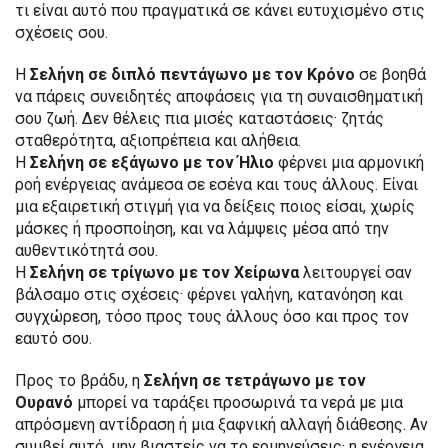
τι είναι αυτό που πραγματικά σε κάνει ευτυχισμένο στις
σχέσεις σου.
Η
Σελήνη σε διπλό πεντάγωνο με τον Κρόνο
σε βοηθά
να πάρεις συνειδητές αποφάσεις για τη συναισθηματική
σου ζωή. Δεν θέλεις πια μισές καταστάσεις· ζητάς
σταθερότητα, αξιοπρέπεια και αλήθεια.
Η
Σελήνη σε εξάγωνο με τον Ήλιο
φέρνει μια αρμονική
ροή ενέργειας ανάμεσα σε εσένα και τους άλλους. Είναι
μια εξαιρετική στιγμή για να δείξεις ποιος είσαι, χωρίς
μάσκες ή προσποίηση, και να λάμψεις μέσα από την
αυθεντικότητά σου.
Η
Σελήνη σε τρίγωνο με τον Χείρωνα
λειτουργεί σαν
βάλσαμο στις σχέσεις· φέρνει γαλήνη, κατανόηση και
συγχώρεση, τόσο προς τους άλλους όσο και προς τον
εαυτό σου.
Προς το βράδυ, η
Σελήνη σε τετράγωνο με τον
Ουρανό
μπορεί να ταράξει προσωρινά τα νερά με μια
απρόσμενη αντίδραση ή μια ξαφνική αλλαγή διάθεσης. Αν
συμβεί αυτό, μην βιαστείς να το ερμηνεύσεις· η ενέργεια