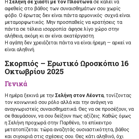
Η
Σελήνη σε χιαστί με τον Πλούτωνα
σε καλεί να
αφεθείς στο βάθος των συναισθημάτων σου χωρίς
φόβο. Ο έρωτας δεν είναι πάντα αρμονικός· συχνά είναι
μεταμορφωτικός. Μην προσπαθείς να κρατήσεις τα
πάντα σε τέλεια ισορροπία· άφησε λίγο χώρο στην
αλήθεια, ακόμη κι αν είναι ακατέργαστη.
Η αγάπη δεν χρειάζεται πάντα να είναι ήρεμη — αρκεί να
είναι αληθινή.
Σκορπιός – Ερωτικό Ωροσκόπιο 16
Οκτωβρίου 2025
Γενικά
Η ημέρα ξεκινά με την
Σελήνη στον Λέοντα
, τονίζοντας
τον κοινωνικό σου ρόλο αλλά και την ανάγκη να
αναγνωριστείς συναισθηματικά. Θες να σε προσέξουν, να
σε θαυμάσουν, να σου δείξουν πως αξίζεις. Καθώς όμως
η Σελήνη προχωρά στην Παρθένο, το επίκεντρο
μετατοπίζεται: τώρα αναζητάς ουσιαστικότητα, βάθος
και σιγουριά στις σχέσεις σου. Θες κάτι αληθινό, όχι