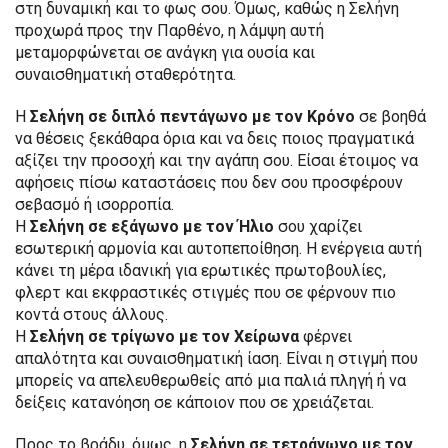
στη δυναμική και το φως σου. Όμως, καθώς η Σελήνη
προχωρά προς την Παρθένο, η λάμψη αυτή
μεταμορφώνεται σε ανάγκη για ουσία και
συναισθηματική σταθερότητα.
Η
Σελήνη σε διπλό πεντάγωνο με τον Κρόνο
σε βοηθά
να θέσεις ξεκάθαρα όρια και να δεις ποιος πραγματικά
αξίζει την προσοχή και την αγάπη σου. Είσαι έτοιμος να
αφήσεις πίσω καταστάσεις που δεν σου προσφέρουν
σεβασμό ή ισορροπία.
Η
Σελήνη σε εξάγωνο με τον Ήλιο
σου χαρίζει
εσωτερική αρμονία και αυτοπεποίθηση. Η ενέργεια αυτή
κάνει τη μέρα ιδανική για ερωτικές πρωτοβουλίες,
φλερτ και εκφραστικές στιγμές που σε φέρνουν πιο
κοντά στους άλλους.
Η
Σελήνη σε τρίγωνο με τον Χείρωνα
φέρνει
απαλότητα και συναισθηματική ίαση. Είναι η στιγμή που
μπορείς να απελευθερωθείς από μια παλιά πληγή ή να
δείξεις κατανόηση σε κάποιον που σε χρειάζεται.
Προς το βράδυ, όμως, η
Σελήνη σε τετράγωνο με τον