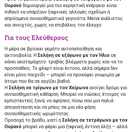
Ουρανό
δημιουργεί μια πιο εκρηκτική ενέργεια· είναι
πιθανό να υπάρξουν ξαφνικές αλλαγές σχεδίων ή
απρόσμενα συναισθηματικά γεγονότα. Μείνε ευέλικτος
και ανοιχτός, χωρίς να επιβάλεις τον έλεγχο.
Για τους Ελεύθερους
Η μέρα σε βρίσκει γεμάτο αυτοπεποίθηση και
ακτινοβολία. Η
Σελήνη σε εξάγωνο με τον Ήλιο
σε
κάνει ακαταμάχητο· τραβάς βλέμματα χωρίς καν να το
προσπαθείς. Το φλερτ είναι έντονο, αλλά σήμερα δεν
είναι μόνο παιχνίδι — μπορεί να προκύψει γνωριμία με
άτομο που θα σε αγγίξει βαθιά.
Η
Σελήνη σε τρίγωνο με τον Χείρωνα
ανοίγει δρόμο για
συναισθηματική κάθαρση. Μπορεί να νιώσεις έτοιμος να
εμπιστευτείς ξανά, να αφήσεις πίσω σου μια παλιά
απογοήτευση και να μπεις σε μια νέα φάση
συναισθηματικής ωριμότητας.
Προσοχή το βράδυ, γιατί η
Σελήνη σε τετράγωνο με τον
Ουρανό
μπορεί να φέρει μια ξαφνική, έντονη έλξη — αλλά