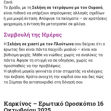
ξανά.
Το βράδυ, με τη
Σελήνη σε τετράγωνο με τον Ουρανό
,
είναι πιθανό να υπάρξουν απρόσμενες αλλαγές σχεδίων
ή μια μικρή ένταση. Απόφυγε τα πείσματα — αν κρατήσεις
ψυχραιμία, η ένταση θα μετατραπεί σε φλόγα.
Συμβουλή της Ημέρας
Η
Σελήνη σε χιαστί με τον Πλούτωνα
σου δείχνει ότι ο
έρωτας δεν είναι πάντα παιχνίδι μυαλού — είναι και
βύθισμα ψυχής. Μάθε να νιώθεις χωρίς να αναλύεις τα
πάντα. Άφησε τη στιγμή να σε οδηγήσει, χωρίς να
προσπαθείς να την προβλέψεις.
Η αληθινή μαγεία γεννιέται όταν σταματάς να ελέγχεις
την έκβαση. Κράτα ανοιχτή την καρδιά σου και δες πώς
το Σύμπαν θα ανταποκριθεί στη δόνησή σου.
Καρκίνος – Ερωτικό Ωροσκόπιο 16
Οκτωβρίου 2025