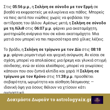
Στις
05:56 μ.μ.
, η
Σελήνη σε σύνοδο με τον Ερμή
σε
βοηθά να εκφραστείς με ειλικρίνεια και πάθος. Μπορείς
να πεις αυτά που νιώθεις χωρίς να φοβάσαι την
αντίδραση του άλλου. Αμέσως μετά, η
Σελήνη σε σύνοδο
με τη Λίλιθ
στις
06:07 μ.μ.
φέρνει μια ακαταμάχητη,
μυστηριώδη ενέργεια που σε κάνει ακαταμάχητο. Μια
ματιά σου μπορεί να πει περισσότερα από χίλιες λέξεις.
Το βράδυ, η
Σελήνη σε τρίγωνο με τον Δία
στις
08:18
μ.μ.
φέρνει ρομαντισμό και ψυχική ανύψωση. Αν είσαι σε
σχέση, μπορεί να απολαύσεις μια ήρεμη και γλυκιά στιγμή
σύνδεσης, ενώ αν είσαι ελεύθερος, μπορεί να γνωρίσεις
κάποιον που σου ξυπνά ελπίδα και χαρά. Η
Σελήνη σε
τρίγωνο με τον Κρόνο
στις
11:38 μ.μ.
προσθέτει
σοβαρότητα, ωριμότητα και αίσθηση δέσμευσης —
ιδανική όψη για όσους θέλουν να χτίσουν κάτι
ουσιαστικό.
Δοκιμάστε Δωρεάν το astrologyaix.gr
Ωστόσο, ο
Ήλιος σε χιαστί με τον Ουρανό
στις
08:46
μ.μ.
(τον κυβερνήτη σου) φέρνει ξαφνικές αλλαγές και