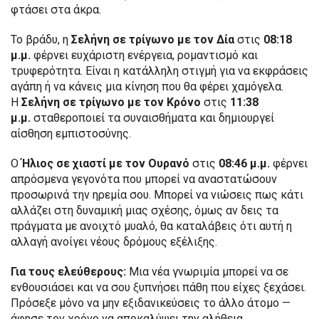
φτάσει στα άκρα.
Το βράδυ, η
Σελήνη σε τρίγωνο με τον Δία
στις
08:18
μ.μ.
φέρνει ευχάριστη ενέργεια, ρομαντισμό και
τρυφερότητα. Είναι η κατάλληλη στιγμή για να εκφράσεις
αγάπη ή να κάνεις μια κίνηση που θα φέρει χαμόγελα.
Η
Σελήνη σε τρίγωνο με τον Κρόνο
στις
11:38
μ.μ.
σταθεροποιεί τα συναισθήματα και δημιουργεί
αίσθηση εμπιστοσύνης.
Ο
Ήλιος σε χιαστί με τον Ουρανό
στις
08:46 μ.μ.
φέρνει
απρόσμενα γεγονότα που μπορεί να αναστατώσουν
προσωρινά την ηρεμία σου. Μπορεί να νιώσεις πως κάτι
αλλάζει στη δυναμική μιας σχέσης, όμως αν δεις τα
πράγματα με ανοιχτό μυαλό, θα καταλάβεις ότι αυτή η
αλλαγή ανοίγει νέους δρόμους εξέλιξης.
Για τους ελεύθερους:
Μια νέα γνωριμία μπορεί να σε
ενθουσιάσει και να σου ξυπνήσει πάθη που είχες ξεχάσει.
Πρόσεξε μόνο να μην εξιδανικεύσεις το άλλο άτομο —
άφησε τον χρόνο να αποκαλύψει την αλήθεια.