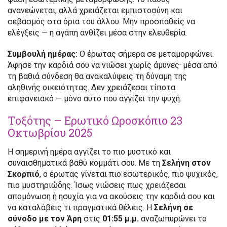
ανανεώνεται, αλλά χρειάζεται εμπιστοσύνη και
σεβασμός στα όρια του άλλου. Μην προσπαθείς να
ελέγξεις — η αγάπη ανθίζει μέσα στην ελευθερία.
Συμβουλή ημέρας:
Ο έρωτας σήμερα σε μεταμορφώνει.
Άφησε την καρδιά σου να νιώσει χωρίς άμυνες· μέσα από
τη βαθιά σύνδεση θα ανακαλύψεις τη δύναμη της
αληθινής οικειότητας. Δεν χρειάζεσαι τίποτα
επιφανειακό — μόνο αυτό που αγγίζει την ψυχή.
Τοξότης – Ερωτικό Ωροσκόπιο 23
Οκτωβρίου 2025
Η σημερινή ημέρα αγγίζει το πιο μυστικό και
συναισθηματικά βαθύ κομμάτι σου. Με τη
Σελήνη στον
Σκορπιό
, ο έρωτας γίνεται πιο εσωτερικός, πιο ψυχικός,
πιο μυστηριώδης. Ίσως νιώσεις πως χρειάζεσαι
απομόνωση ή ησυχία για να ακούσεις την καρδιά σου και
να καταλάβεις τι πραγματικά θέλεις. Η
Σελήνη σε
σύνοδο με τον Άρη
στις
01:55 μ.μ.
αναζωπυρώνει το