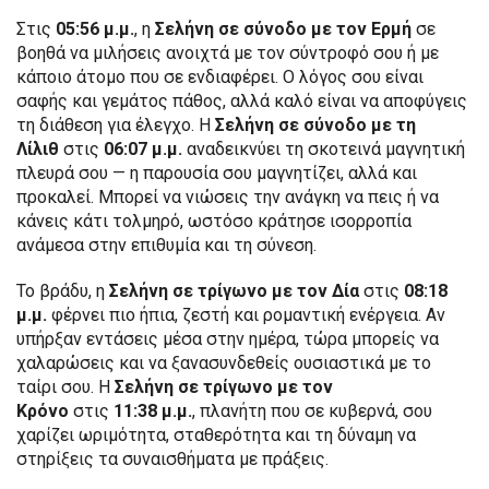
Στις
05:56 μ.μ.
, η
Σελήνη σε σύνοδο με τον Ερμή
σε
βοηθά να μιλήσεις ανοιχτά με τον σύντροφό σου ή με
κάποιο άτομο που σε ενδιαφέρει. Ο λόγος σου είναι
σαφής και γεμάτος πάθος, αλλά καλό είναι να αποφύγεις
τη διάθεση για έλεγχο. Η
Σελήνη σε σύνοδο με τη
Λίλιθ
στις
06:07 μ.μ.
αναδεικνύει τη σκοτεινά μαγνητική
πλευρά σου — η παρουσία σου μαγνητίζει, αλλά και
προκαλεί. Μπορεί να νιώσεις την ανάγκη να πεις ή να
κάνεις κάτι τολμηρό, ωστόσο κράτησε ισορροπία
ανάμεσα στην επιθυμία και τη σύνεση.
Το βράδυ, η
Σελήνη σε τρίγωνο με τον Δία
στις
08:18
μ.μ.
φέρνει πιο ήπια, ζεστή και ρομαντική ενέργεια. Αν
υπήρξαν εντάσεις μέσα στην ημέρα, τώρα μπορείς να
χαλαρώσεις και να ξανασυνδεθείς ουσιαστικά με το
ταίρι σου. Η
Σελήνη σε τρίγωνο με τον
Κρόνο
στις
11:38 μ.μ.
, πλανήτη που σε κυβερνά, σου
χαρίζει ωριμότητα, σταθερότητα και τη δύναμη να
στηρίξεις τα συναισθήματα με πράξεις.