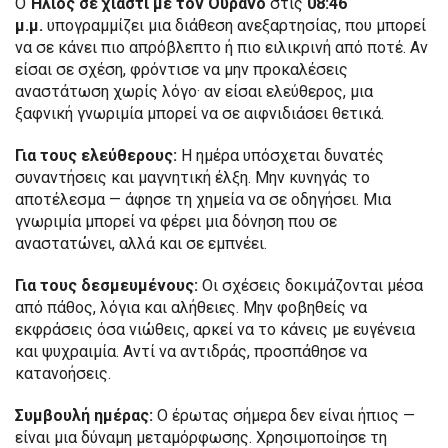
Ο
Ήλιος σε χιαστί με τον Ουρανό
στις
08:46
μ.μ.
υπογραμμίζει μια διάθεση ανεξαρτησίας, που μπορεί
να σε κάνει πιο απρόβλεπτο ή πιο ειλικρινή από ποτέ. Αν
είσαι σε σχέση, φρόντισε να μην προκαλέσεις
αναστάτωση χωρίς λόγο· αν είσαι ελεύθερος, μια
ξαφνική γνωριμία μπορεί να σε αιφνιδιάσει θετικά.
Για τους ελεύθερους:
Η ημέρα υπόσχεται δυνατές
συναντήσεις και μαγνητική έλξη. Μην κυνηγάς το
αποτέλεσμα — άφησε τη χημεία να σε οδηγήσει. Μια
γνωριμία μπορεί να φέρει μια δόνηση που σε
αναστατώνει, αλλά και σε εμπνέει.
Για τους δεσμευμένους:
Οι σχέσεις δοκιμάζονται μέσα
από πάθος, λόγια και αλήθειες. Μην φοβηθείς να
εκφράσεις όσα νιώθεις, αρκεί να το κάνεις με ευγένεια
και ψυχραιμία. Αντί να αντιδράς, προσπάθησε να
κατανοήσεις.
Συμβουλή ημέρας:
Ο έρωτας σήμερα δεν είναι ήπιος —
είναι μια δύναμη μεταμόρφωσης. Χρησιμοποίησε τη