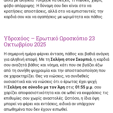
αλλά με αλήθεια. Τόλμησε να δείξεις τι νιώθεις χωρίς
φόβο απόρριψης. Η δύναμη σου δεν είναι στο να
κρατήσεις αποστάσεις, αλλά στο να εμπιστευτείς την
καρδιά σου και να αγαπήσεις με ωριμότητα και πάθος.
Υδροχόος – Ερωτικό Ωροσκόπιο 23
Οκτωβρίου 2025
Η σημερινή ημέρα φέρνει ένταση, πάθος και βαθιά ανάγκη
για αληθινή επαφή. Με τη
Σελήνη στον Σκορπιό
, η καρδιά
σου αναζητά βάθος και νόημα, κάτι που σε βγάζει έξω
από τη συνήθη ψυχραιμία και την αποστασιοποίηση που
σε χαρακτηρίζει. Θες να νιώσεις, να συνδεθείς
ουσιαστικά και να νιώσεις ότι ο έρωτας έχει ψυχή.
Η
Σελήνη σε σύνοδο με τον Άρη
στις
01:55 μ.μ.
σου
χαρίζει αποφασιστικότητα και σε ωθεί να εκφράσεις τις
επιθυμίες σου χωρίς αναστολές. Ωστόσο, η ίδια όψη
μπορεί να φέρει και εντάσεις, ειδικά αν υπάρχουν
απωθημένα που δεν έχουν ειπωθεί.