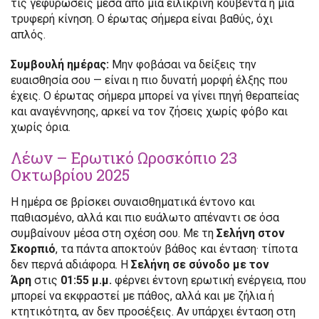
τις γεφυρώσεις μέσα από μια ειλικρινή κουβέντα ή μια
τρυφερή κίνηση. Ο έρωτας σήμερα είναι βαθύς, όχι
απλός.
Συμβουλή ημέρας:
Μην φοβάσαι να δείξεις την
ευαισθησία σου — είναι η πιο δυνατή μορφή έλξης που
έχεις. Ο έρωτας σήμερα μπορεί να γίνει πηγή θεραπείας
και αναγέννησης, αρκεί να τον ζήσεις χωρίς φόβο και
χωρίς όρια.
Λέων – Ερωτικό Ωροσκόπιο 23
Οκτωβρίου 2025
Η ημέρα σε βρίσκει συναισθηματικά έντονο και
παθιασμένο, αλλά και πιο ευάλωτο απέναντι σε όσα
συμβαίνουν μέσα στη σχέση σου. Με τη
Σελήνη στον
Σκορπιό
, τα πάντα αποκτούν βάθος και ένταση· τίποτα
δεν περνά αδιάφορα. Η
Σελήνη σε σύνοδο με τον
Άρη
στις
01:55 μ.μ.
φέρνει έντονη ερωτική ενέργεια, που
μπορεί να εκφραστεί με πάθος, αλλά και με ζήλια ή
κτητικότητα, αν δεν προσέξεις. Αν υπάρχει ένταση στη