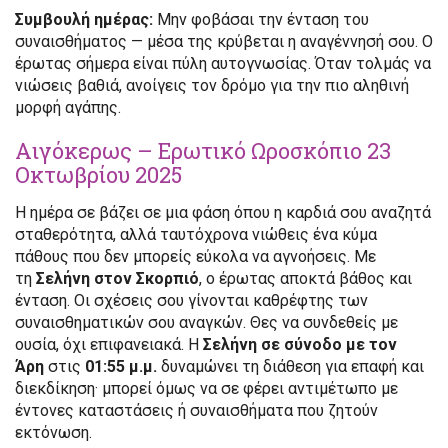
Συμβουλή ημέρας:
Μην φοβάσαι την ένταση του
συναισθήματος — μέσα της κρύβεται η αναγέννησή σου. Ο
έρωτας σήμερα είναι πύλη αυτογνωσίας. Όταν τολμάς να
νιώσεις βαθιά, ανοίγεις τον δρόμο για την πιο αληθινή
μορφή αγάπης.
Αιγόκερως – Ερωτικό Ωροσκόπιο 23
Οκτωβρίου 2025
Η ημέρα σε βάζει σε μια φάση όπου η καρδιά σου αναζητά
σταθερότητα, αλλά ταυτόχρονα νιώθεις ένα κύμα
πάθους που δεν μπορείς εύκολα να αγνοήσεις. Με
τη
Σελήνη στον Σκορπιό
, ο έρωτας αποκτά βάθος και
ένταση. Οι σχέσεις σου γίνονται καθρέφτης των
συναισθηματικών σου αναγκών. Θες να συνδεθείς με
ουσία, όχι επιφανειακά. Η
Σελήνη σε σύνοδο με τον
Άρη
στις
01:55 μ.μ.
δυναμώνει τη διάθεση για επαφή και
διεκδίκηση· μπορεί όμως να σε φέρει αντιμέτωπο με
έντονες καταστάσεις ή συναισθήματα που ζητούν
εκτόνωση.