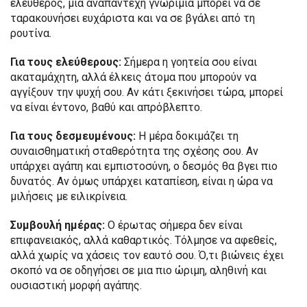
ελεύθερος, μια αναπάντεχη γνωριμία μπορεί να σε
ταρακουνήσει ευχάριστα και να σε βγάλει από τη
ρουτίνα.
Για τους ελεύθερους:
Σήμερα η γοητεία σου είναι
ακαταμάχητη, αλλά έλκεις άτομα που μπορούν να
αγγίξουν την ψυχή σου. Αν κάτι ξεκινήσει τώρα, μπορεί
να είναι έντονο, βαθύ και απρόβλεπτο.
Για τους δεσμευμένους:
Η μέρα δοκιμάζει τη
συναισθηματική σταθερότητα της σχέσης σου. Αν
υπάρχει αγάπη και εμπιστοσύνη, ο δεσμός θα βγει πιο
δυνατός. Αν όμως υπάρχει καταπίεση, είναι η ώρα να
μιλήσεις με ειλικρίνεια.
Συμβουλή ημέρας:
Ο έρωτας σήμερα δεν είναι
επιφανειακός, αλλά καθαρτικός. Τόλμησε να αφεθείς,
αλλά χωρίς να χάσεις τον εαυτό σου. Ό,τι βιώνεις έχει
σκοπό να σε οδηγήσει σε μια πιο ώριμη, αληθινή και
ουσιαστική μορφή αγάπης.