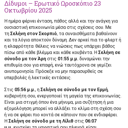
Δίδυμοι – Ερωτικό Ωροσκόπιο 23
Οκτωβρίου 2025
Η ημέρα φέρνει ένταση, πάθος αλλά και την ανάγκη για
ουσιαστική επικοινωνία μέσα στις σχέσεις σου. Με
τη
Σελήνη στον Σκορπιό
, τα συναισθήματα βαθαίνουν
και τα λόγια αποκτούν δύναμη. Δεν αρκεί πια το φλερτ ή
η ελαφρότητα· θέλεις να νιώσεις πως υπάρχει βάθος
πίσω από κάθε βλέμμα και κάθε κουβέντα. Η
Σελήνη σε
σύνοδο με τον Άρη
στις
01:55 μ.μ.
δυναμώνει την
επιθυμία σου για επαφή, ενώ ταυτόχρονα σε γεμίζει
ανυπομονησία. Πρόσεξε να μην παρασυρθείς σε
υπερβολές ή λεκτικές εντάσεις.
Στις
05:56 μ.μ.
, η
Σελήνη σε σύνοδο με τον Ερμή
,
κυβερνήτη σου, ενεργοποιεί τη μαγεία της επικοινωνίας.
Είναι μια στιγμή όπου ένα μήνυμα, μια συζήτηση ή μια
εξομολόγηση μπορεί να αλλάξει το κλίμα στη σχέση σου
ή να σε φέρει πιο κοντά σε κάποιον που σε ενδιαφέρει.
Η
Σελήνη σε σύνοδο με τη Λίλιθ
στις
06:07
μ.μ.
ενισχύει τη μαγνητική σου πλευρά· είσαι