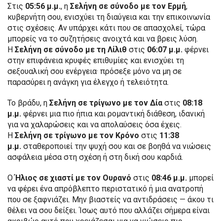
Στις
05:56 μ.μ.
, η
Σελήνη σε σύνοδο με τον Ερμή
,
κυβερνήτη σου, ενισχύει τη διαύγεια και την επικοινωνία
στις σχέσεις. Αν υπάρχει κάτι που σε απασχολεί, τώρα
μπορείς να το συζητήσεις ανοιχτά και να βρεις λύση.
Η
Σελήνη σε σύνοδο με τη Λίλιθ
στις
06:07 μ.μ.
φέρνει
στην επιφάνεια κρυφές επιθυμίες και ενισχύει τη
σεξουαλική σου ενέργεια· πρόσεξε μόνο να μη σε
παρασύρει η ανάγκη για έλεγχο ή τελειότητα.
Το βράδυ, η
Σελήνη σε τρίγωνο με τον Δία
στις
08:18
μ.μ.
φέρνει μια πιο ήπια και ρομαντική διάθεση, ιδανική
για να χαλαρώσεις και να απολαύσεις όσα έχεις.
Η
Σελήνη σε τρίγωνο με τον Κρόνο
στις
11:38
μ.μ.
σταθεροποιεί την ψυχή σου και σε βοηθά να νιώσεις
ασφάλεια μέσα στη σχέση ή στη δική σου καρδιά.
Ο
Ήλιος σε χιαστί με τον Ουρανό
στις
08:46 μ.μ.
μπορεί
να φέρει ένα απρόβλεπτο περιστατικό ή μια ανατροπή
που σε ξαφνιάζει. Μην βιαστείς να αντιδράσεις — άκου τι
θέλει να σου δείξει. Ίσως αυτό που αλλάζει σήμερα είναι