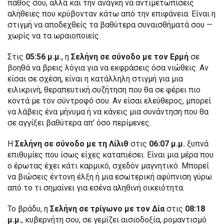
πάθος σου, αλλά και την ανάγκη να αντιμετωπίσεις
αλήθειες που κρύβονταν κάτω από την επιφάνεια. Είναι η
στιγμή να αποδεχθείς τα βαθύτερα συναισθήματά σου —
χωρίς να τα ωραιοποιείς.
Στις
05:56 μ.μ.
, η
Σελήνη σε σύνοδο με τον Ερμή
σε
βοηθά να βρεις λόγια για να εκφράσεις όσα νιώθεις. Αν
είσαι σε σχέση, είναι η κατάλληλη στιγμή για μια
ειλικρινή, θεραπευτική συζήτηση που θα σε φέρει πιο
κοντά με τον σύντροφό σου. Αν είσαι ελεύθερος, μπορεί
να λάβεις ένα μήνυμα ή να κάνεις μια συνάντηση που θα
σε αγγίξει βαθύτερα απ’ όσο περίμενες.
Η
Σελήνη σε σύνοδο με τη Λίλιθ
στις
06:07 μ.μ.
ξυπνά
επιθυμίες που ίσως είχες καταπιέσει. Είναι μια μέρα που
ο έρωτας έχει κάτι καρμικό, σχεδόν μαγνητικό. Μπορεί
να βιώσεις έντονη έλξη ή μια εσωτερική αφύπνιση γύρω
από το τι σημαίνει για εσένα αληθινή οικειότητα.
Το βράδυ, η
Σελήνη σε τρίγωνο με τον Δία
στις
08:18
μ.μ.
, κυβερνήτη σου, σε γεμίζει αισιοδοξία, ρομαντισμό