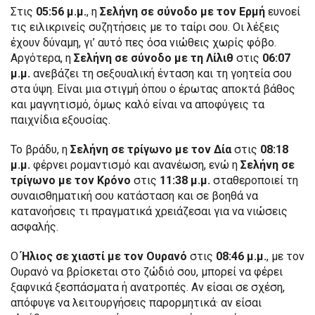
Στις
05:56 μ.μ.
, η
Σελήνη σε σύνοδο με τον Ερμή
ευνοεί
τις ειλικρινείς συζητήσεις με το ταίρι σου. Οι λέξεις
έχουν δύναμη, γι’ αυτό πες όσα νιώθεις χωρίς φόβο.
Αργότερα, η
Σελήνη σε σύνοδο με τη Λίλιθ
στις
06:07
μ.μ.
ανεβάζει τη σεξουαλική ένταση και τη γοητεία σου
στα ύψη. Είναι μια στιγμή όπου ο έρωτας αποκτά βάθος
και μαγνητισμό, όμως καλό είναι να αποφύγεις τα
παιχνίδια εξουσίας.
Το βράδυ, η
Σελήνη σε τρίγωνο με τον Δία
στις
08:18
μ.μ.
φέρνει ρομαντισμό και ανανέωση, ενώ η
Σελήνη σε
τρίγωνο με τον Κρόνο
στις
11:38 μ.μ.
σταθεροποιεί τη
συναισθηματική σου κατάσταση και σε βοηθά να
κατανοήσεις τι πραγματικά χρειάζεσαι για να νιώσεις
ασφαλής.
Ο
Ήλιος σε χιαστί με τον Ουρανό
στις
08:46 μ.μ.
, με τον
Ουρανό να βρίσκεται στο ζώδιό σου, μπορεί να φέρει
ξαφνικά ξεσπάσματα ή ανατροπές. Αν είσαι σε σχέση,
απόφυγε να λειτουργήσεις παρορμητικά· αν είσαι