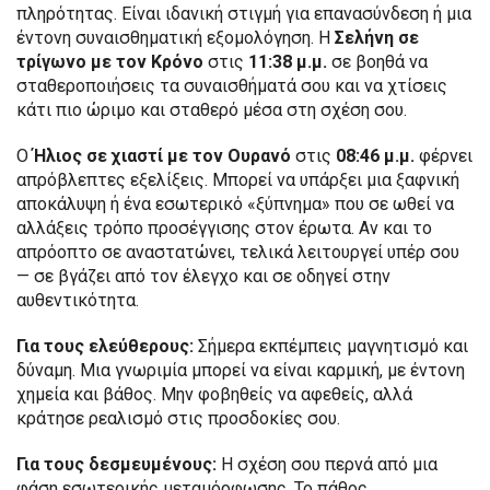
πληρότητας. Είναι ιδανική στιγμή για επανασύνδεση ή μια
έντονη συναισθηματική εξομολόγηση. Η
Σελήνη σε
τρίγωνο με τον Κρόνο
στις
11:38 μ.μ.
σε βοηθά να
σταθεροποιήσεις τα συναισθήματά σου και να χτίσεις
κάτι πιο ώριμο και σταθερό μέσα στη σχέση σου.
Ο
Ήλιος σε χιαστί με τον Ουρανό
στις
08:46 μ.μ.
φέρνει
απρόβλεπτες εξελίξεις. Μπορεί να υπάρξει μια ξαφνική
αποκάλυψη ή ένα εσωτερικό «ξύπνημα» που σε ωθεί να
αλλάξεις τρόπο προσέγγισης στον έρωτα. Αν και το
απρόοπτο σε αναστατώνει, τελικά λειτουργεί υπέρ σου
— σε βγάζει από τον έλεγχο και σε οδηγεί στην
αυθεντικότητα.
Για τους ελεύθερους:
Σήμερα εκπέμπεις μαγνητισμό και
δύναμη. Μια γνωριμία μπορεί να είναι καρμική, με έντονη
χημεία και βάθος. Μην φοβηθείς να αφεθείς, αλλά
κράτησε ρεαλισμό στις προσδοκίες σου.
Για τους δεσμευμένους:
Η σχέση σου περνά από μια
φάση εσωτερικής μεταμόρφωσης. Το πάθος