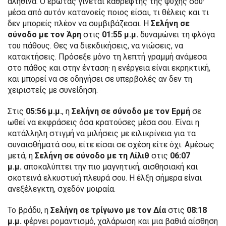
αληθινά. Ο έρωτας γίνεται καθρέφτης της ψυχής σου·
μέσα από αυτόν κατανοείς ποιος είσαι, τι θέλεις και τι
δεν μπορείς πλέον να συμβιβάζεσαι. Η
Σελήνη σε
σύνοδο με τον Άρη
στις
01:55 μ.μ.
δυναμώνει τη φλόγα
του πάθους. Θες να διεκδικήσεις, να νιώσεις, να
κατακτήσεις. Πρόσεξε μόνο τη λεπτή γραμμή ανάμεσα
στο πάθος και στην ένταση· η ενέργεια είναι εκρηκτική,
και μπορεί να σε οδηγήσει σε υπερβολές αν δεν τη
χειριστείς με συνείδηση.
Στις
05:56 μ.μ.
, η
Σελήνη σε σύνοδο με τον Ερμή
σε
ωθεί να εκφράσεις όσα κρατούσες μέσα σου. Είναι η
κατάλληλη στιγμή να μιλήσεις με ειλικρίνεια για τα
συναισθήματά σου, είτε είσαι σε σχέση είτε όχι. Αμέσως
μετά, η
Σελήνη σε σύνοδο με τη Λίλιθ
στις
06:07
μ.μ.
αποκαλύπτει την πιο μαγνητική, αισθησιακή και
σκοτεινά ελκυστική πλευρά σου. Η έλξη σήμερα είναι
ανεξέλεγκτη, σχεδόν μοιραία.
Το βράδυ, η
Σελήνη σε τρίγωνο με τον Δία
στις
08:18
μ.μ.
φέρνει ρομαντισμό, χαλάρωση και μια βαθιά αίσθηση