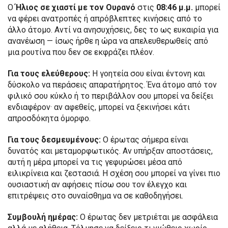
Ο
Ήλιος σε χιαστί με τον Ουρανό
στις
08:46 μ.μ.
μπορεί
να φέρει ανατροπές ή απρόβλεπτες κινήσεις από το
άλλο άτομο. Αντί να ανησυχήσεις, δες το ως ευκαιρία για
ανανέωση — ίσως ήρθε η ώρα να απελευθερωθείς από
μια ρουτίνα που δεν σε εκφράζει πλέον.
Για τους ελεύθερους:
Η γοητεία σου είναι έντονη και
δύσκολο να περάσεις απαρατήρητος. Ένα άτομο από τον
φιλικό σου κύκλο ή το περιβάλλον σου μπορεί να δείξει
ενδιαφέρον· αν αφεθείς, μπορεί να ξεκινήσει κάτι
απροσδόκητα όμορφο.
Για τους δεσμευμένους:
Ο έρωτας σήμερα είναι
δυνατός και μεταμορφωτικός. Αν υπήρξαν αποστάσεις,
αυτή η μέρα μπορεί να τις γεφυρώσει μέσα από
ειλικρίνεια και ζεστασιά. Η σχέση σου μπορεί να γίνει πιο
ουσιαστική αν αφήσεις πίσω σου τον έλεγχο και
επιτρέψεις στο συναίσθημα να σε καθοδηγήσει.
Συμβουλή ημέρας:
Ο έρωτας δεν μετριέται με ασφάλεια