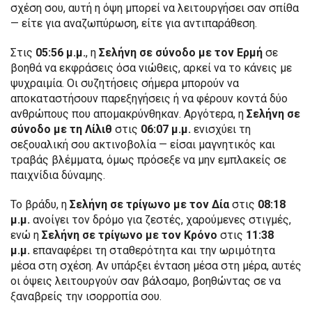
σχέση σου, αυτή η όψη μπορεί να λειτουργήσει σαν σπίθα
— είτε για αναζωπύρωση, είτε για αντιπαράθεση.
Στις
05:56 μ.μ.
, η
Σελήνη σε σύνοδο με τον Ερμή
σε
βοηθά να εκφράσεις όσα νιώθεις, αρκεί να το κάνεις με
ψυχραιμία. Οι συζητήσεις σήμερα μπορούν να
αποκαταστήσουν παρεξηγήσεις ή να φέρουν κοντά δύο
ανθρώπους που απομακρύνθηκαν. Αργότερα, η
Σελήνη σε
σύνοδο με τη Λίλιθ
στις
06:07 μ.μ.
ενισχύει τη
σεξουαλική σου ακτινοβολία — είσαι μαγνητικός και
τραβάς βλέμματα, όμως πρόσεξε να μην εμπλακείς σε
παιχνίδια δύναμης.
Το βράδυ, η
Σελήνη σε τρίγωνο με τον Δία
στις
08:18
μ.μ.
ανοίγει τον δρόμο για ζεστές, χαρούμενες στιγμές,
ενώ η
Σελήνη σε τρίγωνο με τον Κρόνο
στις
11:38
μ.μ.
επαναφέρει τη σταθερότητα και την ωριμότητα
μέσα στη σχέση. Αν υπάρξει ένταση μέσα στη μέρα, αυτές
οι όψεις λειτουργούν σαν βάλσαμο, βοηθώντας σε να
ξαναβρείς την ισορροπία σου.