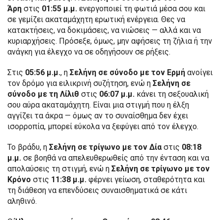
Άρη
στις
01:55 μ.μ.
ενεργοποιεί τη φωτιά μέσα σου και
σε γεμίζει ακαταμάχητη ερωτική ενέργεια. Θες να
κατακτήσεις, να δοκιμάσεις, να νιώσεις — αλλά και να
κυριαρχήσεις. Πρόσεξε, όμως, μην αφήσεις τη ζήλια ή την
ανάγκη για έλεγχο να σε οδηγήσουν σε ρήξεις.
Στις
05:56 μ.μ.
, η
Σελήνη σε σύνοδο με τον Ερμή
ανοίγει
τον δρόμο για ειλικρινή συζήτηση, ενώ η
Σελήνη σε
σύνοδο με τη Λίλιθ
στις
06:07 μ.μ.
κάνει τη σεξουαλική
σου αύρα ακαταμάχητη. Είναι μια στιγμή που η έλξη
αγγίζει τα άκρα — όμως αν το συναίσθημα δεν έχει
ισορροπία, μπορεί εύκολα να ξεφύγει από τον έλεγχο.
Το βράδυ, η
Σελήνη σε τρίγωνο με τον Δία
στις
08:18
μ.μ.
σε βοηθά να απελευθερωθείς από την ένταση και να
απολαύσεις τη στιγμή, ενώ η
Σελήνη σε τρίγωνο με τον
Κρόνο
στις
11:38 μ.μ.
φέρνει γείωση, σταθερότητα και
τη διάθεση να επενδύσεις συναισθηματικά σε κάτι
αληθινό.