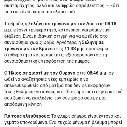
ακαταμάχητος, αλλά και ελαφρώς απρόβλεπτος — κάτι
που σε κάνει ακόμα πιο ελκυστικό.
Το βράδυ, η
Σελήνη σε τρίγωνο με τον Δία
στις
08:18
μ.μ.
φέρνει τρυφερότητα, κατανόηση και ρομαντική
διάθεση. Είναι η ιδανική στιγμή για να αφεθείς στο
συναίσθημα χωρίς φόβο. Αργότερα, η
Σελήνη σε
τρίγωνο με τον Κρόνο
στις
11:38 μ.μ.
προσφέρει
σταθερότητα και ωριμότητα, εξισορροπώντας τη
συναισθηματική υπερφόρτιση της ημέρας.
Ο
Ήλιος σε χιαστί με τον Ουρανό
στις
08:46 μ.μ.
σε
ωθεί να αναζητήσεις νέες εμπειρίες ή να
απελευθερωθείς από μοτίβα που δεν σε εκφράζουν.
Ίσως θελήσεις να κάνεις κάτι διαφορετικό στην ερωτική
σου ζωή ή να εκπλήξεις τον σύντροφό σου με μια
απρόσμενη κίνηση.
Για τους ελεύθερους:
Το φλερτ σήμερα είναι έντονο και
γεμάτο υπονοούμενα. Ένα τυχαίο μήνυμα ή βλέμμα μπορεί