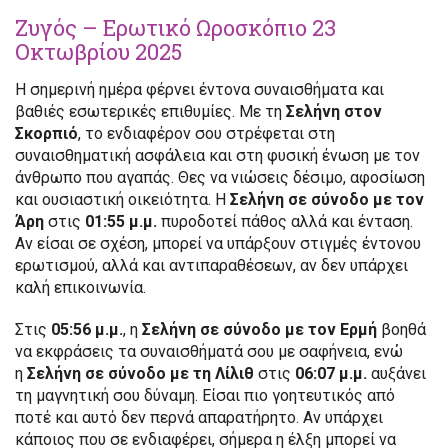
Ζυγός – Ερωτικό Ωροσκόπιο 23
Οκτωβρίου 2025
Η σημερινή ημέρα φέρνει έντονα συναισθήματα και
βαθιές εσωτερικές επιθυμίες. Με τη
Σελήνη στον
Σκορπιό
, το ενδιαφέρον σου στρέφεται στη
συναισθηματική ασφάλεια και στη φυσική ένωση με τον
άνθρωπο που αγαπάς. Θες να νιώσεις δέσιμο, αφοσίωση
και ουσιαστική οικειότητα. Η
Σελήνη σε σύνοδο με τον
Άρη
στις
01:55 μ.μ.
πυροδοτεί πάθος αλλά και ένταση.
Αν είσαι σε σχέση, μπορεί να υπάρξουν στιγμές έντονου
ερωτισμού, αλλά και αντιπαραθέσεων, αν δεν υπάρχει
καλή επικοινωνία.
Στις
05:56 μ.μ.
, η
Σελήνη σε σύνοδο με τον Ερμή
βοηθά
να εκφράσεις τα συναισθήματά σου με σαφήνεια, ενώ
η
Σελήνη σε σύνοδο με τη Λίλιθ
στις
06:07 μ.μ.
αυξάνει
τη μαγνητική σου δύναμη. Είσαι πιο γοητευτικός από
ποτέ και αυτό δεν περνά απαρατήρητο. Αν υπάρχει
κάποιος που σε ενδιαφέρει, σήμερα η έλξη μπορεί να