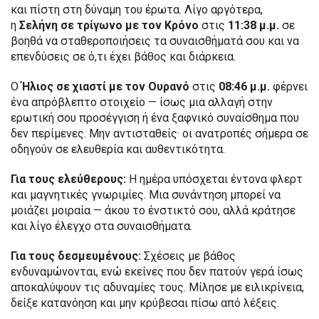
και πίστη στη δύναμη του έρωτα. Λίγο αργότερα,
η
Σελήνη σε τρίγωνο με τον Κρόνο
στις
11:38 μ.μ.
σε
βοηθά να σταθεροποιήσεις τα συναισθήματά σου και να
επενδύσεις σε ό,τι έχει βάθος και διάρκεια.
Ο
Ήλιος σε χιαστί με τον Ουρανό
στις
08:46 μ.μ.
φέρνει
ένα απρόβλεπτο στοιχείο — ίσως μια αλλαγή στην
ερωτική σου προσέγγιση ή ένα ξαφνικό συναίσθημα που
δεν περίμενες. Μην αντισταθείς· οι ανατροπές σήμερα σε
οδηγούν σε ελευθερία και αυθεντικότητα.
Για τους ελεύθερους:
Η ημέρα υπόσχεται έντονα φλερτ
και μαγνητικές γνωριμίες. Μια συνάντηση μπορεί να
μοιάζει μοιραία — άκου το ένστικτό σου, αλλά κράτησε
και λίγο έλεγχο στα συναισθήματα.
Για τους δεσμευμένους:
Σχέσεις με βάθος
ενδυναμώνονται, ενώ εκείνες που δεν πατούν γερά ίσως
αποκαλύψουν τις αδυναμίες τους. Μίλησε με ειλικρίνεια,
δείξε κατανόηση και μην κρύβεσαι πίσω από λέξεις.