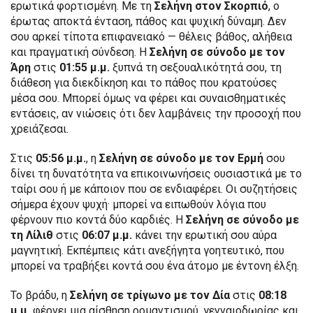
ερωτικά φορτισμένη. Με τη
Σελήνη στον Σκορπιό
, ο
έρωτας αποκτά ένταση, πάθος και ψυχική δύναμη. Δεν
σου αρκεί τίποτα επιφανειακό — θέλεις βάθος, αλήθεια
και πραγματική σύνδεση. Η
Σελήνη σε σύνοδο με τον
Άρη
στις
01:55 μ.μ.
ξυπνά τη σεξουαλικότητά σου, τη
διάθεση για διεκδίκηση και το πάθος που κρατούσες
μέσα σου. Μπορεί όμως να φέρει και συναισθηματικές
εντάσεις, αν νιώσεις ότι δεν λαμβάνεις την προσοχή που
χρειάζεσαι.
Στις
05:56 μ.μ.
, η
Σελήνη σε σύνοδο με τον Ερμή
σου
δίνει τη δυνατότητα να επικοινωνήσεις ουσιαστικά με το
ταίρι σου ή με κάποιον που σε ενδιαφέρει. Οι συζητήσεις
σήμερα έχουν ψυχή· μπορεί να ειπωθούν λόγια που
φέρνουν πιο κοντά δύο καρδιές. Η
Σελήνη σε σύνοδο με
τη Λίλιθ
στις
06:07 μ.μ.
κάνει την ερωτική σου αύρα
μαγνητική. Εκπέμπεις κάτι ανεξήγητα γοητευτικό, που
μπορεί να τραβήξει κοντά σου ένα άτομο με έντονη έλξη.
Το βράδυ, η
Σελήνη σε τρίγωνο με τον Δία
στις
08:18
μ.μ.
φέρνει μια αίσθηση ρομαντισμού, γενναιοδωρίας και