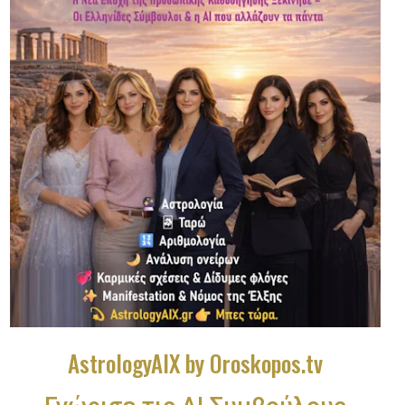
AstrologyAIX by Oroskopos.tv
Γνώρισε τις ΑΙ Συμβούλους