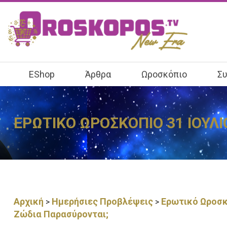
EShop
Άρθρα
Ωροσκόπιο
Συ
ΕΡΩΤΙΚΟ ΩΡΟΣΚΟΠΙΟ 31 ΙΟΥΛΙ
Αρχική
Ημερήσιες Προβλέψεις
Ερωτικό Ωροσκό
>
>
Ζώδια Παρασύρονται;