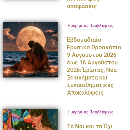
αποφάσεις
Ημερήσιες Προβλέψεις
Εβδομαδιαίο
Ερωτικό Ωροσκόπιο
9 Αυγούστου 2026
έως 16 Αυγούστου
2026: Έρωτας, Νέα
Ξεκινήματα και
Συναισθηματικές
Αποκαλύψεις
Ημερήσιες Προβλέψεις
Τα Ναι και τα Όχι