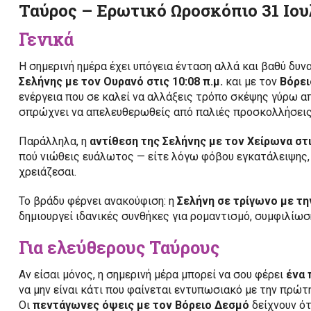
Ταύρος – Ερωτικό Ωροσκόπιο 31 Ιου
Γενικά
Η σημερινή ημέρα έχει υπόγεια ένταση αλλά και βαθύ δυν
Σελήνης με τον Ουρανό στις 10:08 π.μ.
και με τον
Βόρει
ενέργεια που σε καλεί να αλλάξεις τρόπο σκέψης γύρω απ
σπρώχνει να απελευθερωθείς από παλιές προσκολλήσεις 
Παράλληλα, η
αντίθεση της Σελήνης με τον Χείρωνα στι
πού νιώθεις ευάλωτος — είτε λόγω φόβου εγκατάλειψης, 
χρειάζεσαι.
Το βράδυ φέρνει ανακούφιση: η
Σελήνη σε τρίγωνο με τη
δημιουργεί ιδανικές συνθήκες για ρομαντισμό, συμφιλίωσ
Για ελεύθερους Ταύρους
Αν είσαι μόνος, η σημερινή μέρα μπορεί να σου φέρει
ένα 
να μην είναι κάτι που φαίνεται εντυπωσιακό με την πρώτη
Οι
πεντάγωνες όψεις με τον Βόρειο Δεσμό
δείχνουν ότ