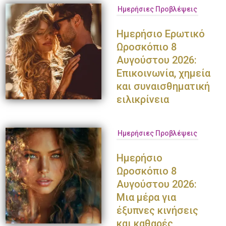
Ημερήσιες Προβλέψεις
Ημερήσιο Ερωτικό
Ωροσκόπιο 8
Αυγούστου 2026:
Επικοινωνία, χημεία
και συναισθηματική
ειλικρίνεια
Ημερήσιες Προβλέψεις
Ημερήσιο
Ωροσκόπιο 8
Αυγούστου 2026:
Μια μέρα για
έξυπνες κινήσεις
και καθαρές