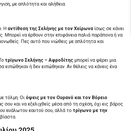
γιση, με απλότητα και αλήθεια.
υ. Η
αντίθεση της Σελήνης με τον Χείρωνα
ίσως σε κάνει
ς. Μπορεί να έρθουν στην επιφάνεια παλιά παράπονα ή να
μονωθείς. Πες αυτό που νιώθεις με απλότητα και
 Το
τρίγωνο Σελήνης – Αφροδίτης
μπορεί να φέρει μια
σα ειπώθηκαν ή δεν ειπώθηκαν. Αν θέλεις να κάνεις ένα
με τόλμη. Οι
όψεις με τον Ουρανό και τον Βόρειο
 σου και να εξελιχθείς μέσα από τη σχέση, όχι εις βάρος
του ευάλωτου εαυτού σου, αλλά το
τρίγωνο με την
αβίαστα.
υλίου 2025