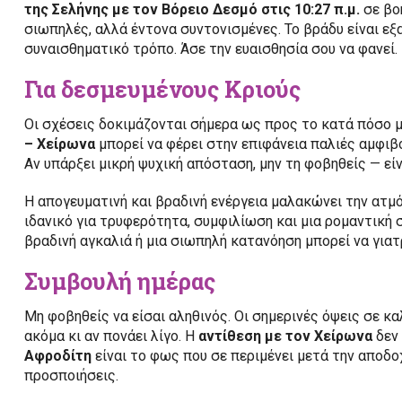
της Σελήνης με τον Βόρειο Δεσμό στις 10:27 π.μ.
σε βο
σιωπηλές, αλλά έντονα συντονισμένες. Το βράδυ είναι εξα
συναισθηματικό τρόπο. Άσε την ευαισθησία σου να φανεί.
Για δεσμευμένους Κριούς
Οι σχέσεις δοκιμάζονται σήμερα ως προς το κατά πόσο μ
– Χείρωνα
μπορεί να φέρει στην επιφάνεια παλιές αμφιβ
Αν υπάρξει μικρή ψυχική απόσταση, μην τη φοβηθείς — εί
Η απογευματινή και βραδινή ενέργεια μαλακώνει την ατμ
ιδανικό για τρυφερότητα, συμφιλίωση και μια ρομαντική 
βραδινή αγκαλιά ή μια σιωπηλή κατανόηση μπορεί να γιατ
Συμβουλή ημέρας
Μη φοβηθείς να είσαι αληθινός. Οι σημερινές όψεις σε κ
ακόμα κι αν πονάει λίγο. Η
αντίθεση με τον Χείρωνα
δεν 
Αφροδίτη
είναι το φως που σε περιμένει μετά την αποδο
προσποιήσεις.