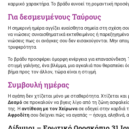
καρμικό χαρακτήρα. Το βράδυ ευνοεί τη ρομαντική προσέγ
Για δεσμευμένους Ταύρους
Η σημερινή ημέρα αγγίζει ευαίσθητα σημεία στη σχέση σο
να νιώσεις συναισθηματικά εκτεθειμένος ή παρεξηγημένο
νιώσεις πως οι ανάγκες σου δεν εισακούγονται. Μην απο
τρυφερότητα.
Το βράδυ προσφέρει όμορφη ενέργεια για επανασύνδεση.
στιγμή γαλήνης, ένα βλέμμα, μια αγκαλιά που θεραπεύει ό
βήμα προς τον άλλον, τώρα είναι η στιγμή.
Συμβουλή ημέρας
Η αγάπη δεν χτίζεται μόνο με σταθερότητα. Χτίζεται και 
Δεσμό
σε προκαλούν να βγεις λίγο από τη ζώνη ασφαλείας
της. Η
αντίθεση με τον Χείρωνα
σε οδηγεί στην καρδιά 
Αφροδίτη
σου δείχνει πώς να αγαπάς — ήσυχα, αληθινά, 
Δίδυμοι – Ερωτικό Ωροσκόπιο 31 Ιο