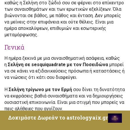
καθώς η Σελήνη στο ζώδιό σου σε φέρνει στο επίκεντρο
των συναισθημάτων και των ερωτικών εξελίξεων. Όλα
βιώνονται σε βάθος, με πάθος και ένταση. Δεν μπορείς
να μείνεις στην επιφάνεια και ούτε θέλεις. Είναι μια
ημέρα αποκαλύψεων, επιθυμιών και εσωτερικής
μεταμόρφωσης.
Γενικά
Η ημέρα ξεκινά με μια συναισθηματική ασάφεια, καθώς
η
Σελήνη σε sesquiquadrate με τον Ποσειδώνα
μπορεί
να σε κάνει να εξιδανικεύσεις πρόσωπα ή καταστάσεις ή
να νιώσεις ότι κάτι σου διαφεύγει.
Η
Σελήνη τρίγωνο με τον Ερμή
σου δίνει τη δυνατότητα
να εκφράσεις βαθιά συναισθήματα και να δημιουργήσεις
ουσιαστική επικοινωνία. Είναι μια στιγμή που μπορείς να
πεις αλήθειες που αγγίζουν.
Δοκιμάστε Δωρεάν το astrologyaix.gr
Η
Σελήνη σε sesquiquadrate με τον Κρόνο
φέρνει μια
εσωτερική ένταση ή μια αίσθηση περιορισμού. Ίσως