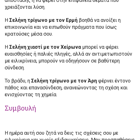
απόστασης ή να φέρει στην επιφάνεια θέματα που
χρειάζονται λύση.
Η
Σελήνη τρίγωνο με τον Ερμή
βοηθά να ανοίξει η
επικοινωνία και να ειπωθούν πράγματα που ίσως
κρατούσες μέσα σου.
Η
Σελήνη χιαστί με τον Χείρωνα
μπορεί να φέρει
ευαισθησίες ή παλιές πληγές, αλλά αν αντιμετωπιστούν
με ειλικρίνεια, μπορούν να οδηγήσουν σε βαθύτερη
σύνδεση.
Το βράδυ, η
Σελήνη τρίγωνο με τον Άρη
φέρνει έντονο
πάθος και επανασύνδεση, ανανεώνοντας τη σχέση και
ενισχύοντας τη χημεία.
Συμβουλή
Η ημέρα αυτή σου ζητά να δεις τις σχέσεις σου με
ειλικρίνεια και χωρίς εξιδανικεύσεις. Μην προσπαθήσεις