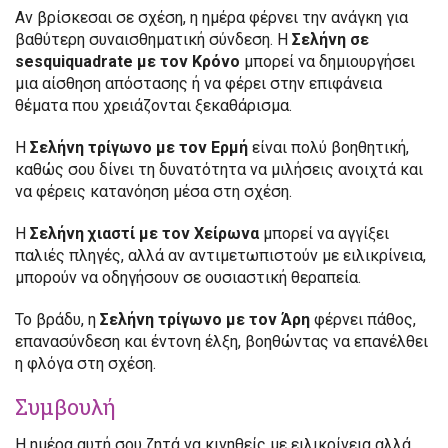
Αν βρίσκεσαι σε σχέση, η ημέρα φέρνει την ανάγκη για
βαθύτερη συναισθηματική σύνδεση. Η
Σελήνη σε
sesquiquadrate με τον Κρόνο
μπορεί να δημιουργήσει
μια αίσθηση απόστασης ή να φέρει στην επιφάνεια
θέματα που χρειάζονται ξεκαθάρισμα.
Η
Σελήνη τρίγωνο με τον Ερμή
είναι πολύ βοηθητική,
καθώς σου δίνει τη δυνατότητα να μιλήσεις ανοιχτά και
να φέρεις κατανόηση μέσα στη σχέση.
Η
Σελήνη χιαστί με τον Χείρωνα
μπορεί να αγγίξει
παλιές πληγές, αλλά αν αντιμετωπιστούν με ειλικρίνεια,
μπορούν να οδηγήσουν σε ουσιαστική θεραπεία.
Το βράδυ, η
Σελήνη τρίγωνο με τον Άρη
φέρνει πάθος,
επανασύνδεση και έντονη έλξη, βοηθώντας να επανέλθει
η φλόγα στη σχέση.
Συμβουλή
Η ημέρα αυτή σου ζητά να κινηθείς με ειλικρίνεια αλλά