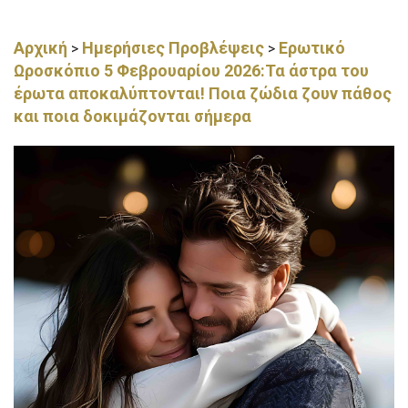
Αρχική
Ημερήσιες Προβλέψεις
Ερωτικό
>
>
Ωροσκόπιο 5 Φεβρουαρίου 2026:Τα άστρα του
έρωτα αποκαλύπτονται! Ποια ζώδια ζουν πάθος
και ποια δοκιμάζονται σήμερα