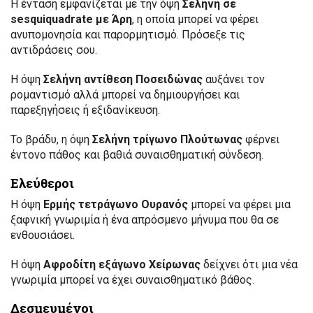
Η ένταση εμφανίζεται με την όψη
Σελήνη σε
sesquiquadrate με Άρη
, η οποία μπορεί να φέρει
ανυπομονησία και παρορμητισμό. Πρόσεξε τις
αντιδράσεις σου.
Η όψη
Σελήνη αντίθεση Ποσειδώνας
αυξάνει τον
ρομαντισμό αλλά μπορεί να δημιουργήσει και
παρεξηγήσεις ή εξιδανίκευση.
Το βράδυ, η όψη
Σελήνη τρίγωνο Πλούτωνας
φέρνει
έντονο πάθος και βαθιά συναισθηματική σύνδεση.
Ελεύθεροι
Η όψη
Ερμής τετράγωνο Ουρανός
μπορεί να φέρει μια
ξαφνική γνωριμία ή ένα απρόσμενο μήνυμα που θα σε
ενθουσιάσει.
Η όψη
Αφροδίτη εξάγωνο Χείρωνας
δείχνει ότι μια νέα
γνωριμία μπορεί να έχει συναισθηματικό βάθος.
Δεσμευμένοι