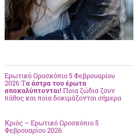
Ερωτικό Ωροσκόπιο 5 Φεβρουαρίου
2026:Τ
α άστρα του έρωτα
αποκαλύπτονται!
Ποια ζώδια ζουν
πάθος και ποια δοκιμάζονται σήμερα
Κριός – Ερωτικό Ωροσκόπιο 5
Φεβρουαρίου 2026