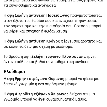
Είναι μια ημέρα που ευνοεί τις ειλικρινείς συζητήσεις και
τα συναισθηματικά ανοίγματα.
Η όψη
Σελήνη αντίθεση Ποσειδώνας
πραγματοποιείται
στον άξονα του ζωδίου σου και ενισχύει τη φαντασία,
τον ρομαντισμό και την ευαισθησία σου. Ωστόσο, μπορεί
να φέρει και σύγχυση ή εξιδανίκευση.
Η όψη
Σελήνη αντίθεση Κρόνος
φέρνει σοβαρότητα και
σε καλεί να δεις μια σχέση με ρεαλισμό.
Το βράδυ, η όψη
Σελήνη τρίγωνο Πλούτωνας
φέρνει
έντονο πάθος και βαθιά συναισθηματική σύνδεση.
Ελεύθεροι
Η όψη
Ερμής τετράγωνο Ουρανός
μπορεί να φέρει μια
ξαφνική γνωριμία ή ένα απρόσμενο μήνυμα.
Η όψη
Αφροδίτη εξάγωνο Χείρωνας
δείχνει ότι μια
γνωριμία μπορεί να έχει συναισθηματικό βάθος.