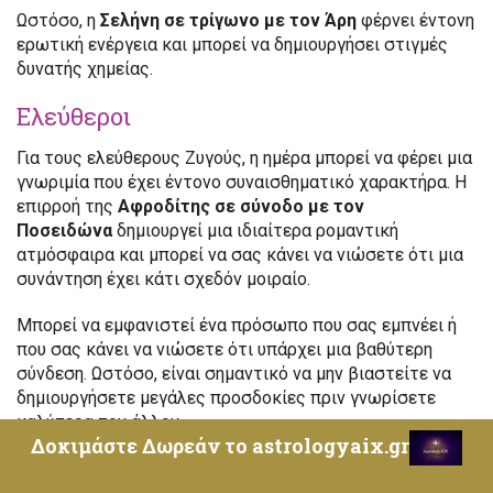
Ωστόσο, η
Σελήνη σε τρίγωνο με τον Άρη
φέρνει έντονη
ερωτική ενέργεια και μπορεί να δημιουργήσει στιγμές
δυνατής χημείας.
Ελεύθεροι
Για τους ελεύθερους Ζυγούς, η ημέρα μπορεί να φέρει μια
γνωριμία που έχει έντονο συναισθηματικό χαρακτήρα. Η
επιρροή της
Αφροδίτης σε σύνοδο με τον
Ποσειδώνα
δημιουργεί μια ιδιαίτερα ρομαντική
ατμόσφαιρα και μπορεί να σας κάνει να νιώσετε ότι μια
συνάντηση έχει κάτι σχεδόν μοιραίο.
Μπορεί να εμφανιστεί ένα πρόσωπο που σας εμπνέει ή
που σας κάνει να νιώσετε ότι υπάρχει μια βαθύτερη
σύνδεση. Ωστόσο, είναι σημαντικό να μην βιαστείτε να
δημιουργήσετε μεγάλες προσδοκίες πριν γνωρίσετε
καλύτερα τον άλλον.
Δοκιμάστε Δωρεάν το astrologyaix.gr
Η ένταση της
Σελήνης σε τετράγωνο με τον
Πλούτωνα
μπορεί να δημιουργήσει μια έλξη που είναι