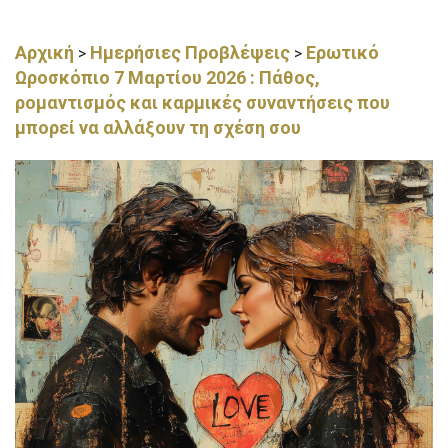
Αρχική
Ημερήσιες Προβλέψεις
Ερωτικό
>
>
Ωροσκόπιο 7 Μαρτίου 2026 : Πάθος,
ρομαντισμός και καρμικές συναντήσεις που
μπορεί να αλλάξουν τη σχέση σου