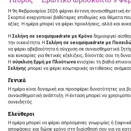
Η 9η Φεβρουαρίου 2026 φέρνει έντονη συναισθηματική έντ
Σκορπιό ενεργοποιεί βαθύτερες επιθυμίες και θέματα π
αξίες. Η ημέρα μπορεί να φέρει προκλήσεις, αλλά και ευκ
Η
Σελήνη σε sesquiquadrate με Κρόνο
δημιουργεί αίσθη
την οικειότητα. Η
Σελήνη σε sesquiquadrate με Ποσειδ
να φέρει αβεβαιότητα ή σύγχυση σε συναισθηματικά ζητή
και ευκαιρίες για θετικές εξελίξεις, δίνοντάς σου τη δυ
Η
σύγκλιση Ερμή με Πλούτωνα
ενισχύει τη βαθιά επικοιν
Σελήνης
μπορεί να φέρει εσωτερικές αντιθέσεις ανάμεσα 
Γενικά
Η ημέρα είναι δυναμική και προσφέρει δυνατότητες για
συναισθηματική ανάπτυξη. Η ένταση μπορεί να χρησιμοποι
συνειδητός.
Ελεύθεροι
Η ημέρα μπορεί να φέρει απρόσμενες γνωριμίες ή ξαφνικ
αποφάσεις και δώσε χρόνο στη διαίσθησή σου για να κατα