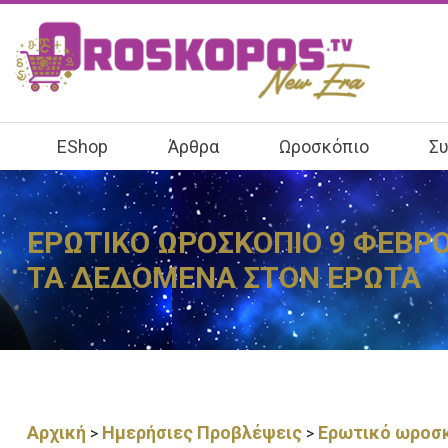
EShop
Άρθρα
Ωροσκόπιο
Συ
ΕΡΩΤΙΚΟ ΩΡΟΣΚΟΠΙΟ 9 ΦΕΒΡΟ
ΤΑ ΔΕΔΟΜΕΝΑ ΣΤΟΝ ΕΡΩΤΑ
Αρχική
Ημερήσιες Προβλέψεις
Ερωτικό ωροσκ
>
>