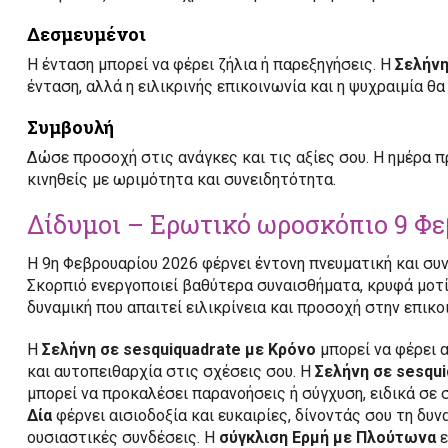
Δεσμευμένοι
Η ένταση μπορεί να φέρει ζήλια ή παρεξηγήσεις. Η
Σελήν
ένταση, αλλά η ειλικρινής επικοινωνία και η ψυχραιμία θ
Συμβουλή
Δώσε προσοχή στις ανάγκες και τις αξίες σου. Η ημέρα π
κινηθείς με ωριμότητα και συνειδητότητα.
Δίδυμοι – Ερωτικό ωροσκόπιο 9 Φε
Η 9η Φεβρουαρίου 2026 φέρνει έντονη πνευματική και συν
Σκορπιό ενεργοποιεί βαθύτερα συναισθήματα, κρυφά μοτί
δυναμική που απαιτεί ειλικρίνεια και προσοχή στην επικο
Η
Σελήνη σε sesquiquadrate με Κρόνο
μπορεί να φέρει 
και αυτοπειθαρχία στις σχέσεις σου. Η
Σελήνη σε sesqu
μπορεί να προκαλέσει παρανοήσεις ή σύγχυση, ειδικά σε
Δία
φέρνει αισιοδοξία και ευκαιρίες, δίνοντάς σου τη δυν
ουσιαστικές συνδέσεις. Η
σύγκλιση Ερμή με Πλούτωνα
ε