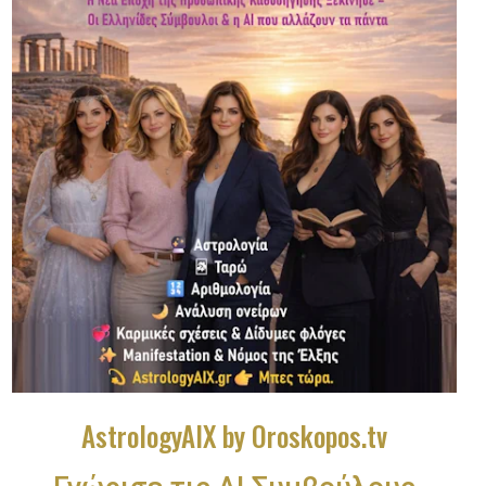
AstrologyAIX by Oroskopos.tv
Γνώρισε τις ΑΙ Συμβούλους