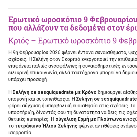
Ερωτικό ωροσκόπιο 9 Φεβρουαρίου
που αλλάζουν τα δεδομένα στον έρ
Κριός – Ερωτικό ωροσκόπιο 9 Φεβρ
Η 9η Φεβρουαρίου 2026 φέρνει έντονα συναισθήματα, ψυχ
σχέσεις. Η Σελήνη στον Σκορπιό ενεργοποιεί την επιθυμία
επιφάνεια παλιές ανασφάλειες ή συναισθηματικές εντάσει
ειλικρινή επικοινωνία, αλλά ταυτόχρονα μπορεί να δημιο
υπάρχει προσοχή.
Η
Σελήνη σε sesquiquadrate με Κρόνο
δημιουργεί αίσθη
υπομονή και αυτοπειθαρχία. Η
Σελήνη σε sesquiquadrat
φέρει σύγχυση ή υπερβολική ευαισθησία στις σχέσεις. Το
υποστήριξη, δίνοντάς σου τη δυνατότητα να δεις τις σχέ
θετικές εμπειρίες. Η
σύγκλιση Ερμή με Πλούτωνα
ενισχύ
το
τετράγωνο Ήλιου-Σελήνης
φέρνει αντιθέσεις ανάμεσα
ισορροπία.