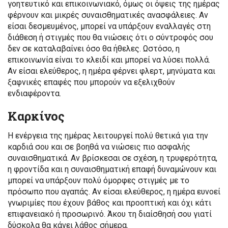
γοητευτικό και επικοινωνιακό, όμως οι όψεις της ημέρας
φέρνουν και μικρές συναισθηματικές ανασφάλειες. Αν
είσαι δεσμευμένος, μπορεί να υπάρξουν εναλλαγές στη
διάθεση ή στιγμές που θα νιώσεις ότι ο σύντροφός σου
δεν σε καταλαβαίνει όσο θα ήθελες. Ωστόσο, η
επικοινωνία είναι το κλειδί και μπορεί να λύσει πολλά.
Αν είσαι ελεύθερος, η ημέρα φέρνει φλερτ, μηνύματα και
ξαφνικές επαφές που μπορούν να εξελιχθούν
ενδιαφέροντα.
Καρκίνος
Η ενέργεια της ημέρας λειτουργεί πολύ θετικά για την
καρδιά σου και σε βοηθά να νιώσεις πιο ασφαλής
συναισθηματικά. Αν βρίσκεσαι σε σχέση, η τρυφερότητα,
η φροντίδα και η συναισθηματική επαφή δυναμώνουν και
μπορεί να υπάρξουν πολύ όμορφες στιγμές με το
πρόσωπο που αγαπάς. Αν είσαι ελεύθερος, η ημέρα ευνοεί
γνωριμίες που έχουν βάθος και προοπτική και όχι κάτι
επιφανειακό ή προσωρινό. Άκου τη διαίσθησή σου γιατί
δύσκολα θα κάνει λάθος σήμερα.