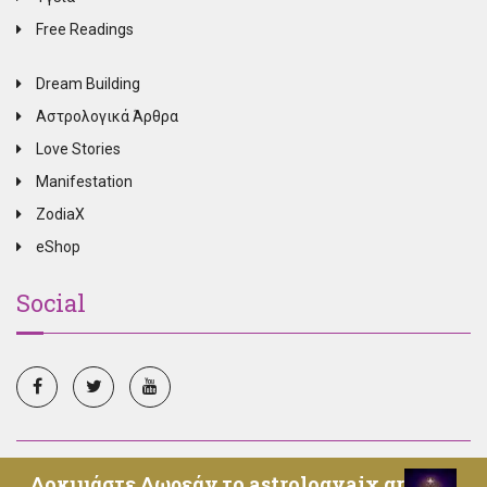
Free Readings
Dream Building
Αστρολογικά Άρθρα
Love Stories
Manifestation
ZodiaX
eShop
Social
© Copyright 2025, All Rights Reserved, Oroskopos.tv -
Δοκιμάστε Δωρεάν το astrologyaix.gr