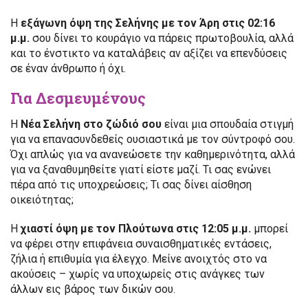
Η
εξάγωνη όψη της Σελήνης με τον Άρη στις 02:16
μ.μ.
σου δίνει το κουράγιο να πάρεις πρωτοβουλία, αλλά
και το ένστικτο να καταλάβεις αν αξίζει να επενδύσεις
σε έναν άνθρωπο ή όχι.
Για Δεσμευμένους
Η
Νέα Σελήνη στο ζώδιό σου
είναι μια σπουδαία στιγμή
για να επανασυνδεθείς ουσιαστικά με τον σύντροφό σου.
Όχι απλώς για να ανανεώσετε την καθημερινότητα, αλλά
για να ξαναθυμηθείτε γιατί είστε μαζί. Τι σας ενώνει
πέρα από τις υποχρεώσεις; Τι σας δίνει αίσθηση
οικειότητας;
Η
χιαστί όψη με τον Πλούτωνα στις 12:05 μ.μ.
μπορεί
να φέρει στην επιφάνεια συναισθηματικές εντάσεις,
ζήλια ή επιθυμία για έλεγχο. Μείνε ανοιχτός στο να
ακούσεις – χωρίς να υποχωρείς στις ανάγκες των
άλλων εις βάρος των δικών σου.