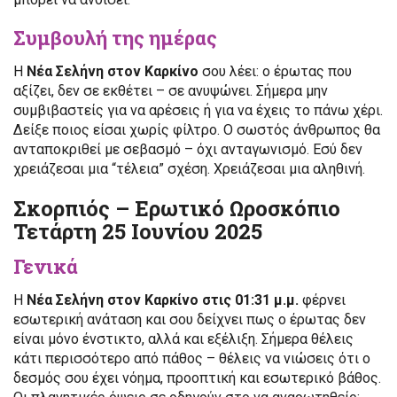
Συμβουλή της ημέρας
Η
Νέα Σελήνη στον Καρκίνο
σου λέει: ο έρωτας που
αξίζει, δεν σε εκθέτει – σε ανυψώνει. Σήμερα μην
συμβιβαστείς για να αρέσεις ή για να έχεις το πάνω χέρι.
Δείξε ποιος είσαι χωρίς φίλτρο. Ο σωστός άνθρωπος θα
ανταποκριθεί με σεβασμό – όχι ανταγωνισμό. Εσύ δεν
χρειάζεσαι μια “τέλεια” σχέση. Χρειάζεσαι μια αληθινή.
Σκορπιός – Ερωτικό Ωροσκόπιο
Τετάρτη 25 Ιουνίου 2025
Γενικά
Η
Νέα Σελήνη στον Καρκίνο στις 01:31 μ.μ.
φέρνει
εσωτερική ανάταση και σου δείχνει πως ο έρωτας δεν
είναι μόνο ένστικτο, αλλά και εξέλιξη. Σήμερα θέλεις
κάτι περισσότερο από πάθος – θέλεις να νιώσεις ότι ο
δεσμός σου έχει νόημα, προοπτική και εσωτερικό βάθος.