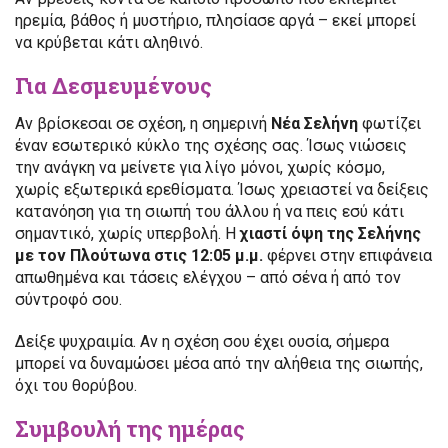
ηρεμία, βάθος ή μυστήριο, πλησίασε αργά – εκεί μπορεί
να κρύβεται κάτι αληθινό.
Για Δεσμευμένους
Αν βρίσκεσαι σε σχέση, η σημερινή
Νέα Σελήνη
φωτίζει
έναν εσωτερικό κύκλο της σχέσης σας. Ίσως νιώσεις
την ανάγκη να μείνετε για λίγο μόνοι, χωρίς κόσμο,
χωρίς εξωτερικά ερεθίσματα. Ίσως χρειαστεί να δείξεις
κατανόηση για τη σιωπή του άλλου ή να πεις εσύ κάτι
σημαντικό, χωρίς υπερβολή. Η
χιαστί όψη της Σελήνης
με τον Πλούτωνα στις 12:05 μ.μ.
φέρνει στην επιφάνεια
απωθημένα και τάσεις ελέγχου – από σένα ή από τον
σύντροφό σου.
Δείξε ψυχραιμία. Αν η σχέση σου έχει ουσία, σήμερα
μπορεί να δυναμώσει μέσα από την αλήθεια της σιωπής,
όχι του θορύβου.
Συμβουλή της ημέρας