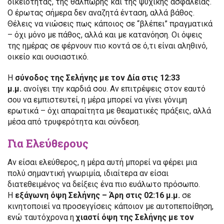
οικειότητας, της θαλπωρής και της ψυχικής ασφάλειας.
Ο έρωτας σήμερα δεν αναζητά ένταση, αλλά βάθος.
Θέλεις να νιώσεις πως κάποιος σε “βλέπει” πραγματικά
– όχι μόνο με πάθος, αλλά και με κατανόηση. Οι όψεις
της ημέρας σε φέρνουν πιο κοντά σε ό,τι είναι αληθινό,
οικείο και ουσιαστικό.
Η
σύνοδος της Σελήνης με τον Δία στις 12:33
μ.μ.
ανοίγει την καρδιά σου. Αν επιτρέψεις στον εαυτό
σου να εμπιστευτεί, η μέρα μπορεί να γίνει γόνιμη
ερωτικά – όχι απαραίτητα με θεαματικές πράξεις, αλλά
μέσα από τρυφερότητα και σύνδεση.
Για Ελεύθερους
Αν είσαι ελεύθερος, η μέρα αυτή μπορεί να φέρει μια
πολύ σημαντική γνωριμία, ιδιαίτερα αν είσαι
διατεθειμένος να δείξεις ένα πιο ευάλωτο πρόσωπο.
Η
εξάγωνη όψη Σελήνης – Άρη στις 02:16 μ.μ.
σε
κινητοποιεί να προσεγγίσεις κάποιον με αυτοπεποίθηση,
ενώ ταυτόχρονα η
χιαστί όψη της Σελήνης με τον