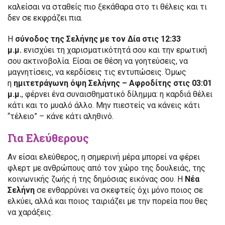
καλείσαι να σταθείς πιο ξεκάθαρα στο τι θέλεις και τι
δεν σε εκφράζει πια.
Η
σύνοδος της Σελήνης με τον Δία στις 12:33
μ.μ.
ενισχύει τη χαρισματικότητά σου και την ερωτική
σου ακτινοβολία. Είσαι σε θέση να γοητεύσεις, να
μαγνητίσεις, να κερδίσεις τις εντυπώσεις. Όμως
η
ημιτετράγωνη όψη Σελήνης – Αφροδίτης στις 03:01
μ.μ.
, φέρνει ένα συναισθηματικό δίλημμα: η καρδιά θέλει
κάτι και το μυαλό άλλο. Μην πιεστείς να κάνεις κάτι
“τέλειο” – κάνε κάτι αληθινό.
Για Ελεύθερους
Αν είσαι ελεύθερος, η σημερινή μέρα μπορεί να φέρει
φλερτ με ανθρώπους από τον χώρο της δουλειάς, της
κοινωνικής ζωής ή της δημόσιας εικόνας σου. Η
Νέα
Σελήνη
σε ενθαρρύνει να σκεφτείς όχι μόνο ποιος σε
ελκύει, αλλά και ποιος ταιριάζει με την πορεία που θες
να χαράξεις.