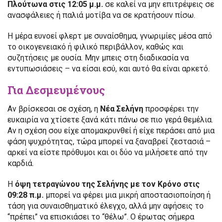
Πλούτωνα στις 12:05 μ.μ.
σε καλεί να μην επιτρέψεις σε
ανασφάλειες ή παλιά μοτίβα να σε κρατήσουν πίσω.
Η μέρα ευνοεί φλερτ με συναίσθημα, γνωριμίες μέσα από
το οικογενειακό ή φιλικό περιβάλλον, καθώς και
συζητήσεις με ουσία. Μην μπεις στη διαδικασία να
εντυπωσιάσεις – να είσαι εσύ, και αυτό θα είναι αρκετό.
Για Δεσμευμένους
Αν βρίσκεσαι σε σχέση, η
Νέα Σελήνη
προσφέρει την
ευκαιρία να χτίσετε ξανά κάτι πάνω σε πιο γερά θεμέλια.
Αν η σχέση σου είχε απομακρυνθεί ή είχε περάσει από μια
φάση ψυχρότητας, τώρα μπορεί να ξαναβρεί ζεστασιά –
αρκεί να είστε πρόθυμοι και οι δύο να μιλήσετε από την
καρδιά.
Η
όψη τετραγώνου της Σελήνης με τον Κρόνο στις
09:28 π.μ.
μπορεί να φέρει μια μικρή αποστασιοποίηση ή
τάση για συναισθηματικό έλεγχο, αλλά μην αφήσεις το
“πρέπει” να επισκιάσει το “θέλω”. Ο έρωτας σήμερα