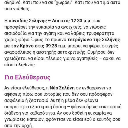
αληθινό. Κάτι που να σε “χωράει”. Κάτι που να τιμά αυτό
που νιώθεις.
Η
σύνοδος Σελήνης – Δία στις 12:33 μ.μ.
σου
προσφέρει την ευκαιρία να ανοιχτείς, να νιώσεις
αισιοδοξία για την αγάπη και να λάβεις τρυφερότητα
χωρίς φόβο. Όμως το πρωινό
τετράγωνο της Σελήνης
με τον Κρόνο στις 09:28 π.μ.
μπορεί να φέρει στιγμές
ανασφάλειας ή αυστηρής αυτοκριτικής. Θυμήσου: δεν
χρειάζεται να είσαι τέλειος για να αγαπηθείς – αρκεί να
είσαι αληθινός.
Για Ελεύθερους
Αν είσαι ελεύθερος, η
Νέα Σελήνη
σε ενθαρρύνει να
αφήσεις πίσω σου ιστορίες που δεν σου πρόσφεραν
ασφάλεια ή ζεστασιά. Αυτή η μέρα δεν φέρνει
απαραίτητα εξωτερική δράση – φέρνει όμως εσωτερική
διάθεση για καθαρότητα. Αν σου δοθεί η ευκαιρία να
γνωρίσεις κάποιον, φρόντισε να είσαι εσύ ο εαυτός σου
από την αρχή.