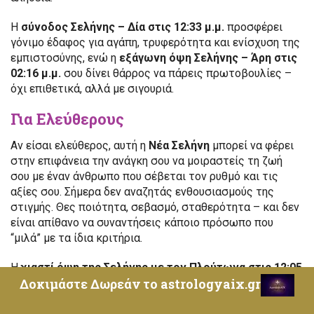
Η
σύνοδος Σελήνης – Δία στις 12:33 μ.μ.
προσφέρει
γόνιμο έδαφος για αγάπη, τρυφερότητα και ενίσχυση της
εμπιστοσύνης, ενώ η
εξάγωνη όψη Σελήνης – Άρη στις
02:16 μ.μ.
σου δίνει θάρρος να πάρεις πρωτοβουλίες –
όχι επιθετικά, αλλά με σιγουριά.
Για Ελεύθερους
Αν είσαι ελεύθερος, αυτή η
Νέα Σελήνη
μπορεί να φέρει
στην επιφάνεια την ανάγκη σου να μοιραστείς τη ζωή
σου με έναν άνθρωπο που σέβεται τον ρυθμό και τις
αξίες σου. Σήμερα δεν αναζητάς ενθουσιασμούς της
στιγμής. Θες ποιότητα, σεβασμό, σταθερότητα – και δεν
είναι απίθανο να συναντήσεις κάποιο πρόσωπο που
“μιλά” με τα ίδια κριτήρια.
Η
χιαστί όψη της Σελήνης με τον Πλούτωνα στις 12:05
Δοκιμάστε Δωρεάν το astrologyaix.gr
μ.μ.
, που αφορά και σένα άμεσα, σε καλεί να σπάσεις
έναν παλιό εσωτερικό μηχανισμό ελέγχου: τον φόβο πως
το να ανοιχτείς ισοδυναμεί με αδυναμία. Σήμερα, το