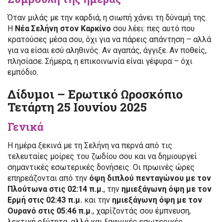
Όταν μιλάς με την καρδιά, η σιωπή χάνει τη δύναμή της.
Η
Νέα Σελήνη στον Καρκίνο
σου λέει: πες αυτό που
κρατούσες μέσα σου, όχι για να πάρεις απάντηση – αλλά
για να είσαι εσύ αληθινός. Αν αγαπάς, άγγιξε. Αν ποθείς,
πλησίασε. Σήμερα, η επικοινωνία είναι γέφυρα – όχι
εμπόδιο.
Δίδυμοι – Ερωτικό Ωροσκόπιο
Τετάρτη 25 Ιουνίου 2025
Γενικά
Η ημέρα ξεκινά με τη Σελήνη να περνά από τις
τελευταίες μοίρες του ζωδίου σου και να δημιουργεί
σημαντικές εσωτερικές δονήσεις. Οι πρωινές ώρες
επηρεάζονται από την
όψη διπλού πενταγώνου με τον
Πλούτωνα στις 02:14 π.μ.
, την
ημιεξάγωνη όψη με τον
Ερμή στις 02:43 π.μ.
και την
ημιεξάγωνη όψη με τον
Ουρανό στις 05:46 π.μ.
, χαρίζοντάς σου έμπνευση,
λεκτική οξύτητα, αλλά και ξαφνικές εσωτερικές