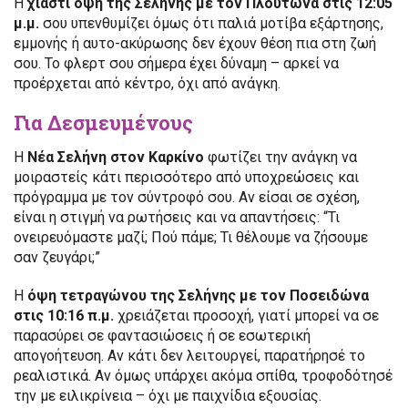
Η
χιαστί όψη της Σελήνης με τον Πλούτωνα στις 12:05
μ.μ.
σου υπενθυμίζει όμως ότι παλιά μοτίβα εξάρτησης,
εμμονής ή αυτο-ακύρωσης δεν έχουν θέση πια στη ζωή
σου. Το φλερτ σου σήμερα έχει δύναμη – αρκεί να
προέρχεται από κέντρο, όχι από ανάγκη.
Για Δεσμευμένους
Η
Νέα Σελήνη στον Καρκίνο
φωτίζει την ανάγκη να
μοιραστείς κάτι περισσότερο από υποχρεώσεις και
πρόγραμμα με τον σύντροφό σου. Αν είσαι σε σχέση,
είναι η στιγμή να ρωτήσεις και να απαντήσεις: “Τι
ονειρευόμαστε μαζί; Πού πάμε; Τι θέλουμε να ζήσουμε
σαν ζευγάρι;”
Η
όψη τετραγώνου της Σελήνης με τον Ποσειδώνα
στις 10:16 π.μ.
χρειάζεται προσοχή, γιατί μπορεί να σε
παρασύρει σε φαντασιώσεις ή σε εσωτερική
απογοήτευση. Αν κάτι δεν λειτουργεί, παρατήρησέ το
ρεαλιστικά. Αν όμως υπάρχει ακόμα σπίθα, τροφοδότησέ
την με ειλικρίνεια – όχι με παιχνίδια εξουσίας.