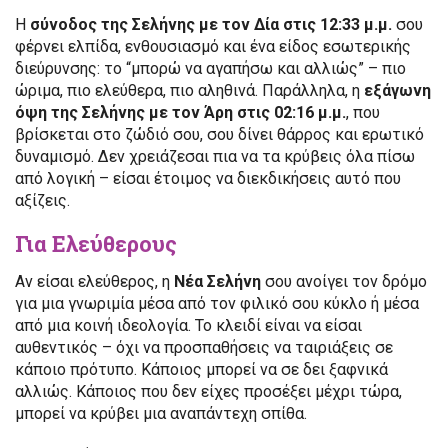
Η
σύνοδος της Σελήνης με τον Δία στις 12:33 μ.μ.
σου
φέρνει ελπίδα, ενθουσιασμό και ένα είδος εσωτερικής
διεύρυνσης: το “μπορώ να αγαπήσω και αλλιώς” – πιο
ώριμα, πιο ελεύθερα, πιο αληθινά. Παράλληλα, η
εξάγωνη
όψη της Σελήνης με τον Άρη στις 02:16 μ.μ.
, που
βρίσκεται στο ζώδιό σου, σου δίνει θάρρος και ερωτικό
δυναμισμό. Δεν χρειάζεσαι πια να τα κρύβεις όλα πίσω
από λογική – είσαι έτοιμος να διεκδικήσεις αυτό που
αξίζεις.
Για Ελεύθερους
Αν είσαι ελεύθερος, η
Νέα Σελήνη
σου ανοίγει τον δρόμο
για μια γνωριμία μέσα από τον φιλικό σου κύκλο ή μέσα
από μια κοινή ιδεολογία. Το κλειδί είναι να είσαι
αυθεντικός – όχι να προσπαθήσεις να ταιριάξεις σε
κάποιο πρότυπο. Κάποιος μπορεί να σε δει ξαφνικά
αλλιώς. Κάποιος που δεν είχες προσέξει μέχρι τώρα,
μπορεί να κρύβει μια αναπάντεχη σπίθα.