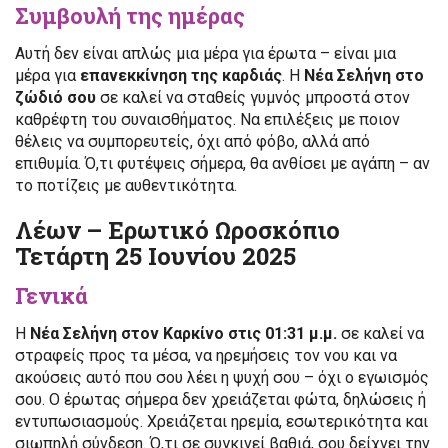
Συμβουλή της ημέρας
Αυτή δεν είναι απλώς μια μέρα για έρωτα – είναι μια
μέρα για
επανεκκίνηση της καρδιάς
. Η
Νέα Σελήνη στο
ζώδιό σου
σε καλεί να σταθείς γυμνός μπροστά στον
καθρέφτη του συναισθήματος. Να επιλέξεις με ποιον
θέλεις να συμπορευτείς, όχι από φόβο, αλλά από
επιθυμία. Ό,τι φυτέψεις σήμερα, θα ανθίσει με αγάπη – αν
το ποτίζεις με αυθεντικότητα.
Λέων – Ερωτικό Ωροσκόπιο
Τετάρτη 25 Ιουνίου 2025
Γενικά
Η
Νέα Σελήνη στον Καρκίνο στις 01:31 μ.μ.
σε καλεί να
στραφείς προς τα μέσα, να ηρεμήσεις τον νου και να
ακούσεις αυτό που σου λέει η ψυχή σου – όχι ο εγωισμός
σου. Ο έρωτας σήμερα δεν χρειάζεται φώτα, δηλώσεις ή
εντυπωσιασμούς. Χρειάζεται ηρεμία, εσωτερικότητα και
σιωπηλή σύνδεση. Ό,τι σε συγκινεί βαθιά, σου δείχνει την