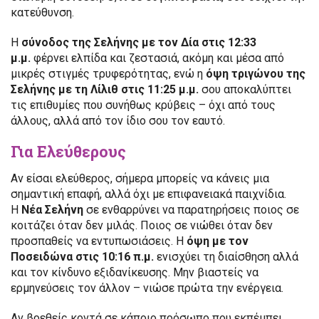
κατεύθυνση.
Η
σύνοδος της Σελήνης με τον Δία στις 12:33
μ.μ.
φέρνει ελπίδα και ζεστασιά, ακόμη και μέσα από
μικρές στιγμές τρυφερότητας, ενώ η
όψη τριγώνου της
Σελήνης με τη Λίλιθ στις 11:25 μ.μ.
σου αποκαλύπτει
τις επιθυμίες που συνήθως κρύβεις – όχι από τους
άλλους, αλλά από τον ίδιο σου τον εαυτό.
Για Ελεύθερους
Αν είσαι ελεύθερος, σήμερα μπορείς να κάνεις μια
σημαντική επαφή, αλλά όχι με επιφανειακά παιχνίδια.
Η
Νέα Σελήνη
σε ενθαρρύνει να παρατηρήσεις ποιος σε
κοιτάζει όταν δεν μιλάς. Ποιος σε νιώθει όταν δεν
προσπαθείς να εντυπωσιάσεις. Η
όψη με τον
Ποσειδώνα στις 10:16 π.μ.
ενισχύει τη διαίσθηση αλλά
και τον κίνδυνο εξιδανίκευσης. Μην βιαστείς να
ερμηνεύσεις τον άλλον – νιώσε πρώτα την ενέργεια.
Αν βρεθείς κοντά σε κάποιο πρόσωπο που εκπέμπει