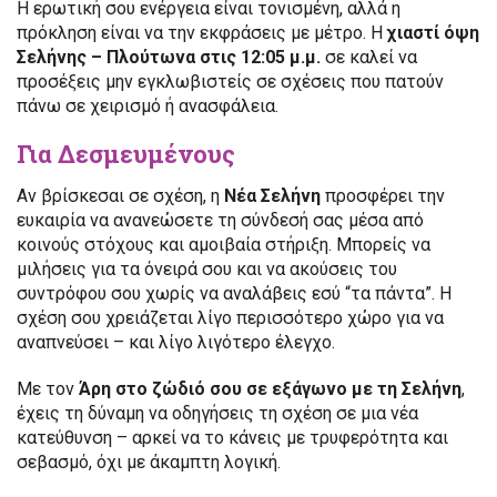
Η ερωτική σου ενέργεια είναι τονισμένη, αλλά η
πρόκληση είναι να την εκφράσεις με μέτρο. Η
χιαστί όψη
Σελήνης – Πλούτωνα στις 12:05 μ.μ.
σε καλεί να
προσέξεις μην εγκλωβιστείς σε σχέσεις που πατούν
πάνω σε χειρισμό ή ανασφάλεια.
Για Δεσμευμένους
Αν βρίσκεσαι σε σχέση, η
Νέα Σελήνη
προσφέρει την
ευκαιρία να ανανεώσετε τη σύνδεσή σας μέσα από
κοινούς στόχους και αμοιβαία στήριξη. Μπορείς να
μιλήσεις για τα όνειρά σου και να ακούσεις του
συντρόφου σου χωρίς να αναλάβεις εσύ “τα πάντα”. Η
σχέση σου χρειάζεται λίγο περισσότερο χώρο για να
αναπνεύσει – και λίγο λιγότερο έλεγχο.
Με τον
Άρη στο ζώδιό σου σε εξάγωνο με τη Σελήνη
,
έχεις τη δύναμη να οδηγήσεις τη σχέση σε μια νέα
κατεύθυνση – αρκεί να το κάνεις με τρυφερότητα και
σεβασμό, όχι με άκαμπτη λογική.