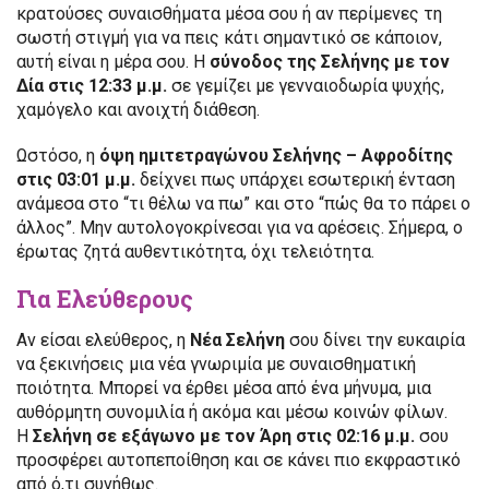
κρατούσες συναισθήματα μέσα σου ή αν περίμενες τη
σωστή στιγμή για να πεις κάτι σημαντικό σε κάποιον,
αυτή είναι η μέρα σου. Η
σύνοδος της Σελήνης με τον
Δία στις 12:33 μ.μ.
σε γεμίζει με γενναιοδωρία ψυχής,
χαμόγελο και ανοιχτή διάθεση.
Ωστόσο, η
όψη ημιτετραγώνου Σελήνης – Αφροδίτης
στις 03:01 μ.μ.
δείχνει πως υπάρχει εσωτερική ένταση
ανάμεσα στο “τι θέλω να πω” και στο “πώς θα το πάρει ο
άλλος”. Μην αυτολογοκρίνεσαι για να αρέσεις. Σήμερα, ο
έρωτας ζητά αυθεντικότητα, όχι τελειότητα.
Για Ελεύθερους
Αν είσαι ελεύθερος, η
Νέα Σελήνη
σου δίνει την ευκαιρία
να ξεκινήσεις μια νέα γνωριμία με συναισθηματική
ποιότητα. Μπορεί να έρθει μέσα από ένα μήνυμα, μια
αυθόρμητη συνομιλία ή ακόμα και μέσω κοινών φίλων.
Η
Σελήνη σε εξάγωνο με τον Άρη στις 02:16 μ.μ.
σου
προσφέρει αυτοπεποίθηση και σε κάνει πιο εκφραστικό
από ό,τι συνήθως.