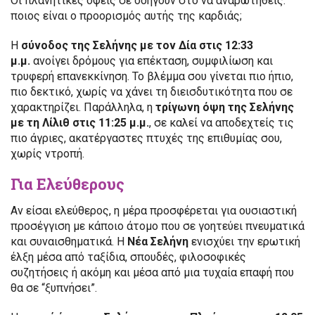
Οι πλανητικές όψεις σε οδηγούν στο να αναρωτηθείς:
ποιος είναι ο προορισμός αυτής της καρδιάς;
Η
σύνοδος της Σελήνης με τον Δία στις 12:33
μ.μ.
ανοίγει δρόμους για επέκταση, συμφιλίωση και
τρυφερή επανεκκίνηση. Το βλέμμα σου γίνεται πιο ήπιο,
πιο δεκτικό, χωρίς να χάνει τη διεισδυτικότητα που σε
χαρακτηρίζει. Παράλληλα, η
τρίγωνη όψη της Σελήνης
με τη Λίλιθ στις 11:25 μ.μ.
, σε καλεί να αποδεχτείς τις
πιο άγριες, ακατέργαστες πτυχές της επιθυμίας σου,
χωρίς ντροπή.
Για Ελεύθερους
Αν είσαι ελεύθερος, η μέρα προσφέρεται για ουσιαστική
προσέγγιση με κάποιο άτομο που σε γοητεύει πνευματικά
και συναισθηματικά. Η
Νέα Σελήνη
ενισχύει την ερωτική
έλξη μέσα από ταξίδια, σπουδές, φιλοσοφικές
συζητήσεις ή ακόμη και μέσα από μια τυχαία επαφή που
θα σε “ξυπνήσει”.