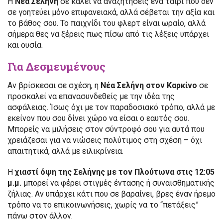
Η
Νέα Σελήνη
σε καλεί να αναζητήσεις ένα ταίρι που δεν
σε γοητεύει μόνο επιφανειακά, αλλά σέβεται την αξία και
το βάθος σου. Το παιχνίδι του φλερτ είναι ωραίο, αλλά
σήμερα θες να ξέρεις πως πίσω από τις λέξεις υπάρχει
και ουσία.
Για Δεσμευμένους
Αν βρίσκεσαι σε σχέση, η
Νέα Σελήνη στον Καρκίνο
σε
προσκαλεί να επανασυνδεθείς με την ιδέα της
ασφάλειας. Ίσως όχι με τον παραδοσιακό τρόπο, αλλά με
εκείνον που σου δίνει χώρο να είσαι ο εαυτός σου.
Μπορείς να μιλήσεις στον σύντροφό σου για αυτά που
χρειάζεσαι για να νιώσεις πολύτιμος στη σχέση – όχι
απαιτητικά, αλλά με ειλικρίνεια.
Η
χιαστί όψη της Σελήνης με τον Πλούτωνα στις 12:05
μ.μ.
μπορεί να φέρει στιγμές έντασης ή συναισθηματικής
ζήλιας. Αν υπάρχει κάτι που σε βαραίνει, βρες έναν ήρεμο
τρόπο να το επικοινωνήσεις, χωρίς να το “πετάξεις”
πάνω στον άλλον.