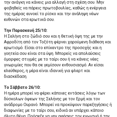
την ανάγκη να κάνεις μια αλλαγή στη σχέση σου. Μην
φοβηθείς να πάρεις πρωτοβουλίες, καθώς η ενέργεια
της ημέρας ευνοεί το ρίσκο και την ανάληψη νέων
ευθυνών στα ερωτικά σου.
Την Παρασκευή 25/10:
Η Σελήνη στο ζώδιό σου και η θετική όψη της με την
Αφροδίτη από τον Τοξότη φέρνει χαρούμενη διάθεση και
ερωτισμό. Είσαι στο επίκεντρο της προσοχής και η
γοητεία σου είναι στα ύψη. Μπορείς να απολαύσεις
όμορφες στιγμές με το ταίρι σου ή να κάνεις νέες
γνωριμίες που θα σε γεμίσουν ενθουσιασμό. Αν είσαι
ελεύθερος, η μέρα είναι ιδανική για φλερτ και
διασκέδαση.
Το Σάββατο 26/10:
Η ημέρα μπορεί να φέρει κάποιες εντάσεις λόγω των
δύσκολων όψεων της Σελήνης με τον Ερμή και τον
ανάδρομο Ουρανό. Μπορεί να προκύψουν παρεξηγήσεις ή
διαφωνίες με το ταίρι σου, ειδικά αν υπάρχει κάποιο
άλυτο θέμα. Πρόσεξε να μην αφήσεις τον εγωισμό ή την