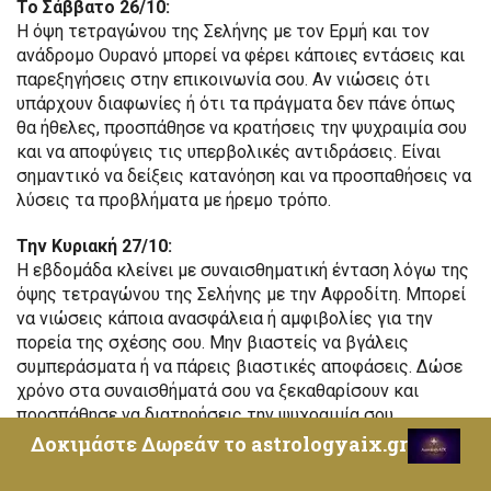
Το Σάββατο 26/10:
Η όψη τετραγώνου της Σελήνης με τον Ερμή και τον
ανάδρομο Ουρανό μπορεί να φέρει κάποιες εντάσεις και
παρεξηγήσεις στην επικοινωνία σου. Αν νιώσεις ότι
υπάρχουν διαφωνίες ή ότι τα πράγματα δεν πάνε όπως
θα ήθελες, προσπάθησε να κρατήσεις την ψυχραιμία σου
και να αποφύγεις τις υπερβολικές αντιδράσεις. Είναι
σημαντικό να δείξεις κατανόηση και να προσπαθήσεις να
λύσεις τα προβλήματα με ήρεμο τρόπο.
Την Κυριακή 27/10:
Η εβδομάδα κλείνει με συναισθηματική ένταση λόγω της
όψης τετραγώνου της Σελήνης με την Αφροδίτη. Μπορεί
να νιώσεις κάποια ανασφάλεια ή αμφιβολίες για την
πορεία της σχέσης σου. Μην βιαστείς να βγάλεις
συμπεράσματα ή να πάρεις βιαστικές αποφάσεις. Δώσε
χρόνο στα συναισθήματά σου να ξεκαθαρίσουν και
προσπάθησε να διατηρήσεις την ψυχραιμία σου.
Δοκιμάστε Δωρεάν το astrologyaix.gr
Συμβουλή της Εβδομάδας:
Αυτή η εβδομάδα μπορεί να
φέρει έντονες συναισθηματικές προκλήσεις, αλλά σου