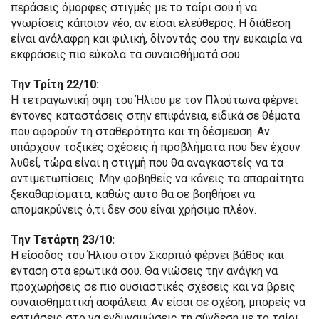
περάσεις όμορφες στιγμές με το ταίρι σου ή να
γνωρίσεις κάποιον νέο, αν είσαι ελεύθερος. Η διάθεση
είναι ανάλαφρη και φιλική, δίνοντάς σου την ευκαιρία να
εκφράσεις πιο εύκολα τα συναισθήματά σου.
Την Τρίτη 22/10:
Η τετραγωνική όψη του Ήλιου με τον Πλούτωνα φέρνει
έντονες καταστάσεις στην επιφάνεια, ειδικά σε θέματα
που αφορούν τη σταθερότητα και τη δέσμευση. Αν
υπάρχουν τοξικές σχέσεις ή προβλήματα που δεν έχουν
λυθεί, τώρα είναι η στιγμή που θα αναγκαστείς να τα
αντιμετωπίσεις. Μην φοβηθείς να κάνεις τα απαραίτητα
ξεκαθαρίσματα, καθώς αυτό θα σε βοηθήσει να
απομακρύνεις ό,τι δεν σου είναι χρήσιμο πλέον.
Την Τετάρτη 23/10:
Η είσοδος του Ήλιου στον Σκορπιό φέρνει βάθος και
ένταση στα ερωτικά σου. Θα νιώσεις την ανάγκη να
προχωρήσεις σε πιο ουσιαστικές σχέσεις και να βρεις
συναισθηματική ασφάλεια. Αν είσαι σε σχέση, μπορείς να
εστιάσεις στο να ενδυναμώσεις τη σύνδεση με το ταίρι