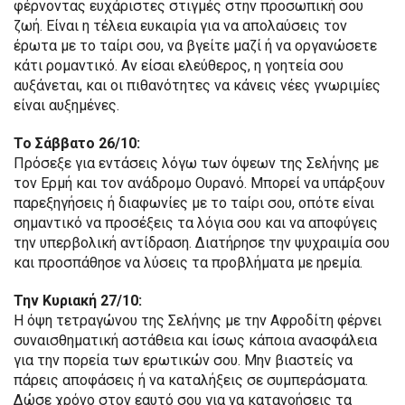
φέρνοντας ευχάριστες στιγμές στην προσωπική σου
ζωή. Είναι η τέλεια ευκαιρία για να απολαύσεις τον
έρωτα με το ταίρι σου, να βγείτε μαζί ή να οργανώσετε
κάτι ρομαντικό. Αν είσαι ελεύθερος, η γοητεία σου
αυξάνεται, και οι πιθανότητες να κάνεις νέες γνωριμίες
είναι αυξημένες.
Το Σάββατο 26/10:
Πρόσεξε για εντάσεις λόγω των όψεων της Σελήνης με
τον Ερμή και τον ανάδρομο Ουρανό. Μπορεί να υπάρξουν
παρεξηγήσεις ή διαφωνίες με το ταίρι σου, οπότε είναι
σημαντικό να προσέξεις τα λόγια σου και να αποφύγεις
την υπερβολική αντίδραση. Διατήρησε την ψυχραιμία σου
και προσπάθησε να λύσεις τα προβλήματα με ηρεμία.
Την Κυριακή 27/10:
Η όψη τετραγώνου της Σελήνης με την Αφροδίτη φέρνει
συναισθηματική αστάθεια και ίσως κάποια ανασφάλεια
για την πορεία των ερωτικών σου. Μην βιαστείς να
πάρεις αποφάσεις ή να καταλήξεις σε συμπεράσματα.
Δώσε χρόνο στον εαυτό σου για να κατανοήσεις τα