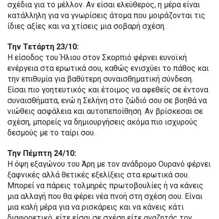
σχέδια για το μέλλον. Αν είσαι ελεύθερος, η μέρα είναι
κατάλληλη για να γνωρίσεις άτομα που μοιράζονται τις
ίδιες αξίες και να χτίσεις μια σοβαρή σχέση.
Την Τετάρτη 23/10:
Η είσοδος του Ήλιου στον Σκορπιό φέρνει ευνοϊκή
ενέργεια στα ερωτικά σου, καθώς ενισχύει το πάθος και
την επιθυμία για βαθύτερη συναισθηματική σύνδεση.
Είσαι πιο γοητευτικός και έτοιμος να αφεθείς σε έντονα
συναισθήματα, ενώ η Σελήνη στο ζώδιό σου σε βοηθά να
νιώθεις ασφάλεια και αυτοπεποίθηση. Αν βρίσκεσαι σε
σχέση, μπορείς να δημιουργήσεις ακόμα πιο ισχυρούς
δεσμούς με το ταίρι σου.
Την Πέμπτη 24/10:
Η όψη εξαγώνου του Άρη με τον ανάδρομο Ουρανό φέρνει
ξαφνικές αλλά θετικές εξελίξεις στα ερωτικά σου.
Μπορεί να πάρεις τολμηρές πρωτοβουλίες ή να κάνεις
μια αλλαγή που θα φέρει νέα πνοή στη σχέση σου. Είναι
μια καλή μέρα για να ρισκάρεις και να κάνεις κάτι
διαφορετικό, είτε είσαι σε σχέση είτε αναζητάς τον