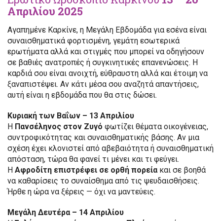
Απριλίου 2025
Αγαπημένε Καρκίνε, η Μεγάλη Εβδομάδα για εσένα είναι
συναισθηματικά φορτισμένη, γεμάτη εσωτερικά
ερωτήματα αλλά και στιγμές που μπορεί να οδηγήσουν
σε βαθιές ανατροπές ή συγκινητικές επανενώσεις. Η
καρδιά σου είναι ανοιχτή, εύθραυστη αλλά και έτοιμη να
ξαναπιστέψει. Αν κάτι μέσα σου αναζητά απαντήσεις,
αυτή είναι η εβδομάδα που θα στις δώσει.
Κυριακή των Βαΐων – 13 Απριλίου
Η
Πανσέληνος στον Ζυγό
φωτίζει θέματα οικογένειας,
συντροφικότητας και συναισθηματικής βάσης. Αν μια
σχέση έχει κλονιστεί από αβεβαιότητα ή συναισθηματική
απόσταση, τώρα θα φανεί τι μένει και τι φεύγει.
Η
Αφροδίτη επιστρέφει σε ορθή πορεία
και σε βοηθά
να καθαρίσεις το συναίσθημα από τις ψευδαισθήσεις.
Ήρθε η ώρα να ξέρεις — όχι να μαντεύεις.
Μεγάλη Δευτέρα – 14 Απριλίου