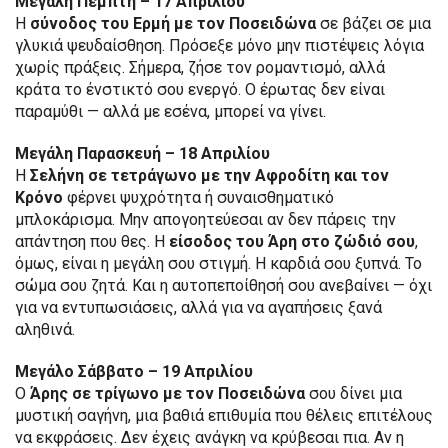
Μεγάλη Πέμπτη – 17 Απριλίου
Η
σύνοδος του Ερμή με τον Ποσειδώνα
σε βάζει σε μια
γλυκιά ψευδαίσθηση. Πρόσεξε μόνο μην πιστέψεις λόγια
χωρίς πράξεις. Σήμερα, ζήσε τον ρομαντισμό, αλλά
κράτα το ένστικτό σου ενεργό. Ο έρωτας δεν είναι
παραμύθι — αλλά με εσένα, μπορεί να γίνει.
Μεγάλη Παρασκευή – 18 Απριλίου
Η
Σελήνη σε τετράγωνο με την Αφροδίτη και τον
Κρόνο
φέρνει ψυχρότητα ή συναισθηματικό
μπλοκάρισμα. Μην απογοητεύεσαι αν δεν πάρεις την
απάντηση που θες. Η
είσοδος του Άρη στο ζώδιό σου
,
όμως, είναι η μεγάλη σου στιγμή. Η καρδιά σου ξυπνά. Το
σώμα σου ζητά. Και η αυτοπεποίθησή σου ανεβαίνει — όχι
για να εντυπωσιάσεις, αλλά για να αγαπήσεις ξανά
αληθινά.
Μεγάλο Σάββατο – 19 Απριλίου
Ο
Άρης σε τρίγωνο με τον Ποσειδώνα
σου δίνει μια
μυστική σαγήνη, μια βαθιά επιθυμία που θέλεις επιτέλους
να εκφράσεις. Δεν έχεις ανάγκη να κρύβεσαι πια. Αν η