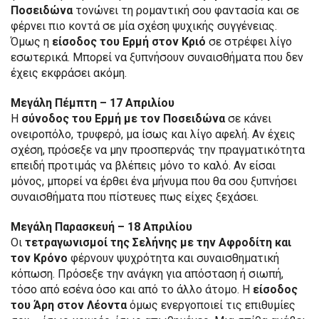
Ποσειδώνα
τονώνει τη ρομαντική σου φαντασία και σε
φέρνει πιο κοντά σε μία σχέση ψυχικής συγγένειας.
Όμως η
είσοδος του Ερμή στον Κριό
σε στρέφει λίγο
εσωτερικά. Μπορεί να ξυπνήσουν συναισθήματα που δεν
έχεις εκφράσει ακόμη.
Μεγάλη Πέμπτη – 17 Απριλίου
Η
σύνοδος του Ερμή με τον Ποσειδώνα
σε κάνει
ονειροπόλο, τρυφερό, μα ίσως και λίγο αφελή. Αν έχεις
σχέση, πρόσεξε να μην προσπερνάς την πραγματικότητα
επειδή προτιμάς να βλέπεις μόνο το καλό. Αν είσαι
μόνος, μπορεί να έρθει ένα μήνυμα που θα σου ξυπνήσει
συναισθήματα που πίστευες πως είχες ξεχάσει.
Μεγάλη Παρασκευή – 18 Απριλίου
Οι
τετραγωνισμοί της Σελήνης με την Αφροδίτη και
τον Κρόνο
φέρνουν ψυχρότητα και συναισθηματική
κόπωση. Πρόσεξε την ανάγκη για απόσταση ή σιωπή,
τόσο από εσένα όσο και από το άλλο άτομο. Η
είσοδος
του Άρη στον Λέοντα
όμως ενεργοποιεί τις επιθυμίες