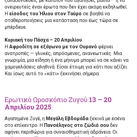
ξανασυνδεθείς με κάποιον που αγάπησες βαθιά — ή να
ονειρευτείς έναν έρωτα που δεν έχει ακόμη εκδηλωθεί.
Η
είσοδος του Ήλιου στον Ταύρο
σε βοηθά να
σταθεροποιήσεις μια κατάσταση που έως τώρα σε
μπέρδευε.
Κυριακή του Πάσχα – 20 Απριλίου
Η
Αφροδίτη σε εξάγωνο με τον Ουρανό
φέρνει
ανατροπές — γλυκές, απρόσμενες, ανανεωτικές. Μια
γνωριμία, μια είδηση ή ένα μήνυμα μπορεί να σε κάνει να
χαμογελάσεις αληθινά. Είσαι έτοιμη για κάτι που αξίζει.
Και ίσως αυτό το «κάτι» ξεκινήσει σήμερα.
Ερωτικό Ωροσκόπιο Ζυγού
13 – 20
Απριλίου 2025
Αγαπημένε Ζυγέ, η
Μεγάλη Εβδομάδα
ξεκινά με εσένα
στο επίκεντρο. Η
Πανσέληνος στο ζώδιό σου
δεν
αφήνει περιθώρια για συναισθηματική αδράνεια. Οι