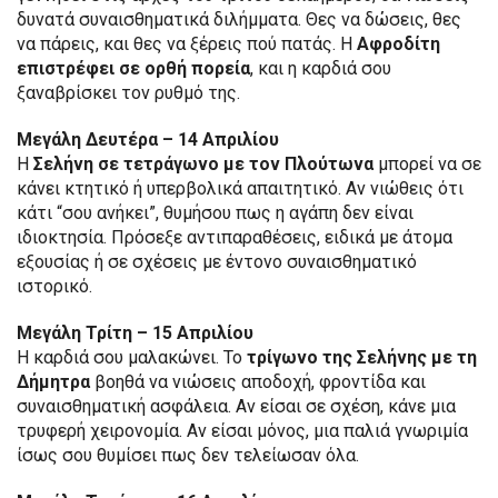
δυνατά συναισθηματικά διλήμματα. Θες να δώσεις, θες
να πάρεις, και θες να ξέρεις πού πατάς. Η
Αφροδίτη
επιστρέφει σε ορθή πορεία
, και η καρδιά σου
ξαναβρίσκει τον ρυθμό της.
Μεγάλη Δευτέρα – 14 Απριλίου
Η
Σελήνη σε τετράγωνο με τον Πλούτωνα
μπορεί να σε
κάνει κτητικό ή υπερβολικά απαιτητικό. Αν νιώθεις ότι
κάτι “σου ανήκει”, θυμήσου πως η αγάπη δεν είναι
ιδιοκτησία. Πρόσεξε αντιπαραθέσεις, ειδικά με άτομα
εξουσίας ή σε σχέσεις με έντονο συναισθηματικό
ιστορικό.
Μεγάλη Τρίτη – 15 Απριλίου
Η καρδιά σου μαλακώνει. Το
τρίγωνο της Σελήνης με τη
Δήμητρα
βοηθά να νιώσεις αποδοχή, φροντίδα και
συναισθηματική ασφάλεια. Αν είσαι σε σχέση, κάνε μια
τρυφερή χειρονομία. Αν είσαι μόνος, μια παλιά γνωριμία
ίσως σου θυμίσει πως δεν τελείωσαν όλα.