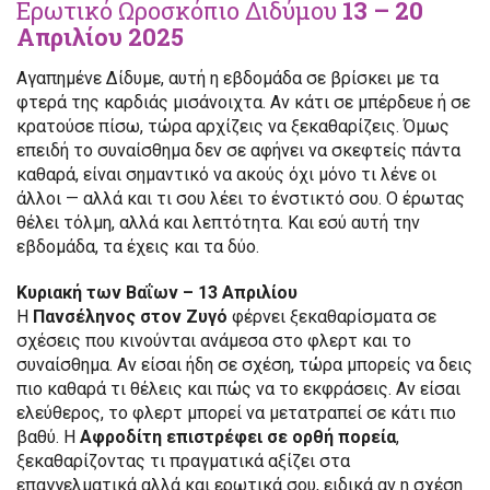
Ερωτικό Ωροσκόπιο Διδύμου
13 – 20
Απριλίου 2025
Αγαπημένε Δίδυμε, αυτή η εβδομάδα σε βρίσκει με τα
φτερά της καρδιάς μισάνοιχτα. Αν κάτι σε μπέρδευε ή σε
κρατούσε πίσω, τώρα αρχίζεις να ξεκαθαρίζεις. Όμως
επειδή το συναίσθημα δεν σε αφήνει να σκεφτείς πάντα
καθαρά, είναι σημαντικό να ακούς όχι μόνο τι λένε οι
άλλοι — αλλά και τι σου λέει το ένστικτό σου. Ο έρωτας
θέλει τόλμη, αλλά και λεπτότητα. Και εσύ αυτή την
εβδομάδα, τα έχεις και τα δύο.
Κυριακή των Βαΐων – 13 Απριλίου
Η
Πανσέληνος στον Ζυγό
φέρνει ξεκαθαρίσματα σε
σχέσεις που κινούνται ανάμεσα στο φλερτ και το
συναίσθημα. Αν είσαι ήδη σε σχέση, τώρα μπορείς να δεις
πιο καθαρά τι θέλεις και πώς να το εκφράσεις. Αν είσαι
ελεύθερος, το φλερτ μπορεί να μετατραπεί σε κάτι πιο
βαθύ. Η
Αφροδίτη επιστρέφει σε ορθή πορεία
,
ξεκαθαρίζοντας τι πραγματικά αξίζει στα
επαγγελματικά αλλά και ερωτικά σου, ειδικά αν η σχέση