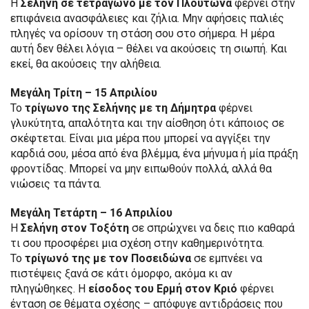
Η
Σελήνη σε τετράγωνο με τον Πλούτωνα
φέρνει στην
επιφάνεια ανασφάλειες και ζήλια. Μην αφήσεις παλιές
πληγές να ορίσουν τη στάση σου στο σήμερα. Η μέρα
αυτή δεν θέλει λόγια – θέλει να ακούσεις τη σιωπή. Και
εκεί, θα ακούσεις την αλήθεια.
Μεγάλη Τρίτη – 15 Απριλίου
Το
τρίγωνο της Σελήνης με τη Δήμητρα
φέρνει
γλυκύτητα, απαλότητα και την αίσθηση ότι κάποιος σε
σκέφτεται. Είναι μια μέρα που μπορεί να αγγίξει την
καρδιά σου, μέσα από ένα βλέμμα, ένα μήνυμα ή μία πράξη
φροντίδας. Μπορεί να μην ειπωθούν πολλά, αλλά θα
νιώσεις τα πάντα.
Μεγάλη Τετάρτη – 16 Απριλίου
Η
Σελήνη στον Τοξότη
σε σπρώχνει να δεις πιο καθαρά
τι σου προσφέρει μια σχέση στην καθημερινότητα.
Το
τρίγωνό της με τον Ποσειδώνα
σε εμπνέει να
πιστέψεις ξανά σε κάτι όμορφο, ακόμα κι αν
πληγώθηκες. Η
είσοδος του Ερμή στον Κριό
φέρνει
ένταση σε θέματα σχέσης – απόφυγε αντιδράσεις που