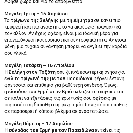
Άφησε χώρο και για το απρόβλεπτο.
Μεγάλη Τρίτη – 15 Απριλίου
Το
τρίγωνο της Σελήνης με τη Δήμητρα
σε κάνει πιο
τρυφερή και πιο ανοιχτή στο να ακούσεις πραγματικά
τον άλλον. Αν έχεις σχέση, είναι μια ιδανική μέρα για
επανασύνδεση και ουσιαστική συντροφικότητα. Αν είσαι
μόνη, μία τυχαία συνάντηση μπορεί να αγγίξει την καρδιά
σου γλυκά.
Μεγάλη Τετάρτη – 16 Απριλίου
Η
Σελήνη στον Τοξότη
σου ξυπνά εσωτερική ανησυχία,
ενώ το
τρίγωνό της με τον Ποσειδώνα
φέρνει έντονη
φαντασία και επιθυμία για βαθύτερη σύνδεση. Όμως,
η
είσοδος του Ερμή στον Κριό
αλλάζει το σκηνικό και
σε καλεί να εξετάσεις τις ερωτικές σου σχέσεις με
περισσότερη διαισθητική ψυχραιμία. Ίσως κάποιο πάθος
σε παρασύρει ή κάποιο βλέμμα σε αναστατώσει.
Μεγάλη Πέμπτη – 17 Απριλίου
Η
σύνοδος του Ερμή με τον Ποσειδώνα
εντείνει τις