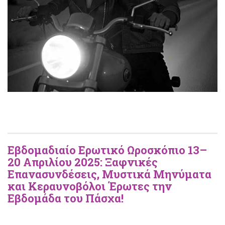
Εβδομαδιαίο Ερωτικό Ωροσκόπιο 13–
20 Απριλίου 2025: Ξαφνικές
Επανασυνδέσεις, Μυστικά Μηνύματα
και Κεραυνοβόλοι Έρωτες την
Εβδομάδα του Πάσχα!