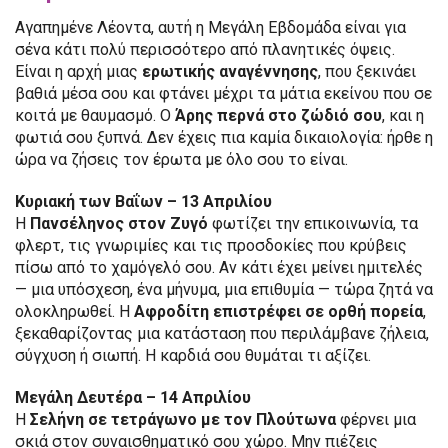
Αγαπημένε Λέοντα, αυτή η Μεγάλη Εβδομάδα είναι για
σένα κάτι πολύ περισσότερο από πλανητικές όψεις.
Είναι η αρχή μιας
ερωτικής αναγέννησης
, που ξεκινάει
βαθιά μέσα σου και φτάνει μέχρι τα μάτια εκείνου που σε
κοιτά με θαυμασμό. Ο
Άρης περνά στο ζώδιό σου
, και η
φωτιά σου ξυπνά. Δεν έχεις πια καμία δικαιολογία: ήρθε η
ώρα να ζήσεις τον έρωτα με όλο σου το είναι.
Κυριακή των Βαΐων – 13 Απριλίου
Η
Πανσέληνος στον Ζυγό
φωτίζει την επικοινωνία, τα
φλερτ, τις γνωριμίες και τις προσδοκίες που κρύβεις
πίσω από το χαμόγελό σου. Αν κάτι έχει μείνει ημιτελές
— μια υπόσχεση, ένα μήνυμα, μια επιθυμία — τώρα ζητά να
ολοκληρωθεί. Η
Αφροδίτη επιστρέφει σε ορθή πορεία
,
ξεκαθαρίζοντας μια κατάσταση που περιλάμβανε ζήλεια,
σύγχυση ή σιωπή. Η καρδιά σου θυμάται τι αξίζει.
Μεγάλη Δευτέρα – 14 Απριλίου
Η
Σελήνη σε τετράγωνο με τον Πλούτωνα
φέρνει μια
σκιά στον συναισθηματικό σου χώρο. Μην πιέζεις