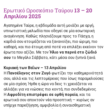
Ερωτικό Ωροσκόπιο Ταύρου
13 – 20
Απριλίου 2025
Αγαπημένε Ταύρε, η εβδομάδα αυτή μοιάζει με αργή,
υπνωτιστική μελωδία που οδηγεί σε μία εσωτερική
αναγέννηση. Καθώς πλησιάζουμε προς το Πάσχα, η
καρδιά σου ετοιμάζεται να ξανανοίξει, πιο ώριμη, πιο
καθαρή, και πιο έτοιμη από ποτέ να επιλέξει εκείνον τον
έρωτα που αξίζει. Με τον
Ήλιο να περνά στο ζώδιό
σου
το Μεγάλο Σάββατο, κάτι μέσα σου ξυπνά ξανά.
Κυριακή των Βαΐων – 13 Απριλίου
Η
Πανσέληνος στον Ζυγό
φωτίζει την καθημερινότητά
σου, αλλά και τις λεπτομέρειες που ίσως παραμελούσες
σε μία σχέση. Ήρθε η ώρα να δεις τι χρειάζεται να
αλλάξει για να νιώσεις πιο κοντά, πιο συνδεδεμένος.
Η
Αφροδίτη επιστρέφει σε ορθή πορεία
, και τα
ερωτικά σου αποκτούν νέα προοπτική — κυρίως αν
υπήρχε παρεξήγηση, αμφιβολία ή συναισθηματική