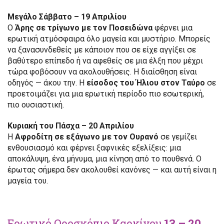
Μεγάλο Σάββατο – 19 Απριλίου
Ο
Άρης σε τρίγωνο με τον Ποσειδώνα
φέρνει μια
ερωτική ατμόσφαιρα όλο μαγεία και μυστήριο. Μπορείς
να ξανασυνδεθείς με κάποιον που σε είχε αγγίξει σε
βαθύτερο επίπεδο ή να αφεθείς σε μια έλξη που μέχρι
τώρα φοβόσουν να ακολουθήσεις. Η διαίσθηση είναι
οδηγός — άκου την. Η
είσοδος του Ήλιου στον Ταύρο
σε
προετοιμάζει για μια ερωτική περίοδο πιο εσωτερική,
πιο ουσιαστική.
Κυριακή του Πάσχα – 20 Απριλίου
Η
Αφροδίτη σε εξάγωνο με τον Ουρανό
σε γεμίζει
ενθουσιασμό και φέρνει ξαφνικές εξελίξεις: μια
αποκάλυψη, ένα μήνυμα, μια κίνηση από το πουθενά. Ο
έρωτας σήμερα δεν ακολουθεί κανόνες — και αυτή είναι η
μαγεία του.
Ερωτικό Ωροσκόπιο Καρκίνου
13 – 20