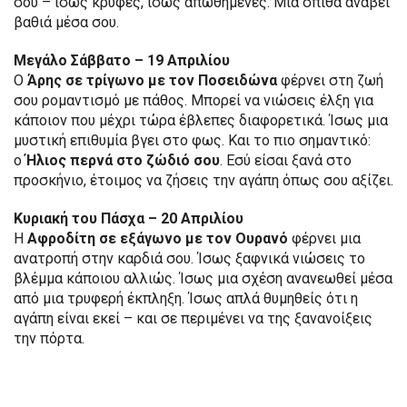
σου – ίσως κρυφές, ίσως απωθημένες. Μια σπίθα ανάβει
βαθιά μέσα σου.
Μεγάλο Σάββατο – 19 Απριλίου
Ο
Άρης σε τρίγωνο με τον Ποσειδώνα
φέρνει στη ζωή
σου ρομαντισμό με πάθος. Μπορεί να νιώσεις έλξη για
κάποιον που μέχρι τώρα έβλεπες διαφορετικά. Ίσως μια
μυστική επιθυμία βγει στο φως. Και το πιο σημαντικό:
ο
Ήλιος περνά στο ζώδιό σου
. Εσύ είσαι ξανά στο
προσκήνιο, έτοιμος να ζήσεις την αγάπη όπως σου αξίζει.
Κυριακή του Πάσχα – 20 Απριλίου
Η
Αφροδίτη σε εξάγωνο με τον Ουρανό
φέρνει μια
ανατροπή στην καρδιά σου. Ίσως ξαφνικά νιώσεις το
βλέμμα κάποιου αλλιώς. Ίσως μια σχέση ανανεωθεί μέσα
από μια τρυφερή έκπληξη. Ίσως απλά θυμηθείς ότι η
αγάπη είναι εκεί – και σε περιμένει να της ξανανοίξεις
την πόρτα.