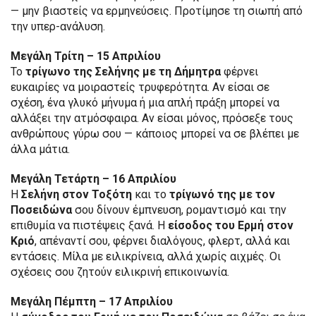
— μην βιαστείς να ερμηνεύσεις. Προτίμησε τη σιωπή από
την υπερ-ανάλυση.
Μεγάλη Τρίτη – 15 Απριλίου
Το
τρίγωνο της Σελήνης με τη Δήμητρα
φέρνει
ευκαιρίες να μοιραστείς τρυφερότητα. Αν είσαι σε
σχέση, ένα γλυκό μήνυμα ή μια απλή πράξη μπορεί να
αλλάξει την ατμόσφαιρα. Αν είσαι μόνος, πρόσεξε τους
ανθρώπους γύρω σου — κάποιος μπορεί να σε βλέπει με
άλλα μάτια.
Μεγάλη Τετάρτη – 16 Απριλίου
Η
Σελήνη στον Τοξότη
και το
τρίγωνό της με τον
Ποσειδώνα
σου δίνουν έμπνευση, ρομαντισμό και την
επιθυμία να πιστέψεις ξανά. Η
είσοδος του Ερμή στον
Κριό
, απέναντί σου, φέρνει διαλόγους, φλερτ, αλλά και
εντάσεις. Μίλα με ειλικρίνεια, αλλά χωρίς αιχμές. Οι
σχέσεις σου ζητούν ειλικρινή επικοινωνία.
Μεγάλη Πέμπτη – 17 Απριλίου