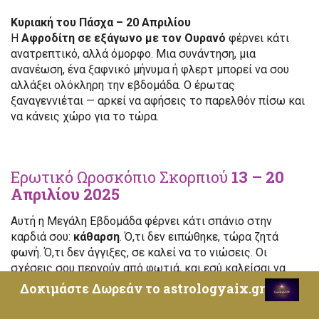
Κυριακή του Πάσχα – 20 Απριλίου
Η
Αφροδίτη σε εξάγωνο με τον Ουρανό
φέρνει κάτι
ανατρεπτικό, αλλά όμορφο. Μια συνάντηση, μια
ανανέωση, ένα ξαφνικό μήνυμα ή φλερτ μπορεί να σου
αλλάξει ολόκληρη την εβδομάδα. Ο έρωτας
ξαναγεννιέται — αρκεί να αφήσεις το παρελθόν πίσω και
να κάνεις χώρο για το τώρα.
Ερωτικό Ωροσκόπιο Σκορπιού
13 – 20
Απριλίου 2025
Αυτή η Μεγάλη Εβδομάδα φέρνει κάτι σπάνιο στην
καρδιά σου:
κάθαρση
. Ό,τι δεν ειπώθηκε, τώρα ζητά
φωνή. Ό,τι δεν άγγιξες, σε καλεί να το νιώσεις. Οι
σχέσεις σου περνούν από φωτιά, και εσύ καλείσαι να
επιλέξεις με σοφία:
κρατάς αυτό που έχει δύναμη ή
Δοκιμάστε Δωρεάν το astrologyaix.gr
τολμάς να αφήσεις ό,τι τελείωσε
; Όπως κάθε
Ανάσταση, έτσι κι αυτή ξεκινά από το μέσα σου.