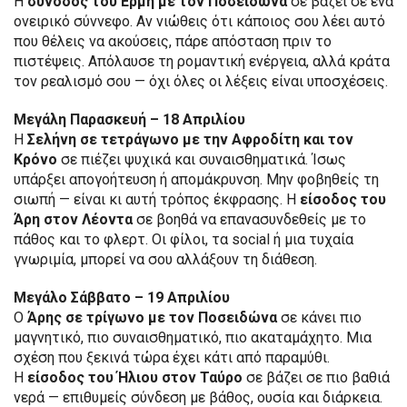
Η
σύνοδος του Ερμή με τον Ποσειδώνα
σε βάζει σε ένα
ονειρικό σύννεφο. Αν νιώθεις ότι κάποιος σου λέει αυτό
που θέλεις να ακούσεις, πάρε απόσταση πριν το
πιστέψεις. Απόλαυσε τη ρομαντική ενέργεια, αλλά κράτα
τον ρεαλισμό σου — όχι όλες οι λέξεις είναι υποσχέσεις.
Μεγάλη Παρασκευή – 18 Απριλίου
Η
Σελήνη σε τετράγωνο με την Αφροδίτη και τον
Κρόνο
σε πιέζει ψυχικά και συναισθηματικά. Ίσως
υπάρξει απογοήτευση ή απομάκρυνση. Μην φοβηθείς τη
σιωπή — είναι κι αυτή τρόπος έκφρασης. Η
είσοδος του
Άρη στον Λέοντα
σε βοηθά να επανασυνδεθείς με το
πάθος και το φλερτ. Οι φίλοι, τα social ή μια τυχαία
γνωριμία, μπορεί να σου αλλάξουν τη διάθεση.
Μεγάλο Σάββατο – 19 Απριλίου
Ο
Άρης σε τρίγωνο με τον Ποσειδώνα
σε κάνει πιο
μαγνητικό, πιο συναισθηματικό, πιο ακαταμάχητο. Μια
σχέση που ξεκινά τώρα έχει κάτι από παραμύθι.
Η
είσοδος του Ήλιου στον Ταύρο
σε βάζει σε πιο βαθιά
νερά — επιθυμείς σύνδεση με βάθος, ουσία και διάρκεια.