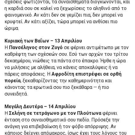
σχέσεις φωτίζονται, τα συναισθήματα διογκώνονται, και
η καρδιά σου σε καλεί να ξεχωρίσεις το αληθινό από το
φαινομενικό. Αν κάτι δεν σε γεμίζει πια, δεν μπορεί να
κρυφτεί. Αν κάτι αξίζει, τώρα μπορεί να ανθίσει πιο
ώριμα.
Κυριακή των Βαΐων – 13 Απριλίου
Η
Πανσέληνος στον Ζυγό
σε φέρνει αντιμέτωπο με τον
καθρέφτη των σχέσεών σου. Εσύ των αρχών του τρίτου
δεκαημέρου, νιώθεις τα πάντα στο έπακρο. Ήρθε η ώρα
να μιλήσεις με αλήθεια, να κάνεις αποκαλύψεις ή να
πάρεις αποφάσεις. Η
Αφροδίτη επιστρέφει σε ορθή
πορεία
, ξεκαθαρίζοντας την καθημερινότητα και
κάνοντας τα ερωτικά σου πιο ξεκάθαρα — ή πιο
συνειδητά.
Μεγάλη Δευτέρα – 14 Απριλίου
Η
Σελήνη σε τετράγωνο με τον Πλούτωνα
φέρνει
ένταση στο συναισθηματικό σου πεδίο. Πρόσεξε την
ανάγκη για επιβεβαίωση ή τον φόβο απόρριψης. Αν
κάποιος δείχνει απόμακρος, ίσως έχει τους λόγους του