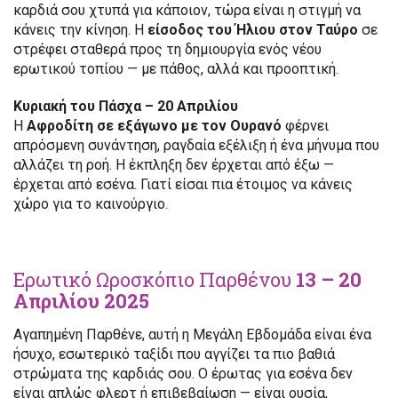
καρδιά σου χτυπά για κάποιον, τώρα είναι η στιγμή να
κάνεις την κίνηση. Η
είσοδος του Ήλιου στον Ταύρο
σε
στρέφει σταθερά προς τη δημιουργία ενός νέου
ερωτικού τοπίου — με πάθος, αλλά και προοπτική.
Κυριακή του Πάσχα – 20 Απριλίου
Η
Αφροδίτη σε εξάγωνο με τον Ουρανό
φέρνει
απρόσμενη συνάντηση, ραγδαία εξέλιξη ή ένα μήνυμα που
αλλάζει τη ροή. Η έκπληξη δεν έρχεται από έξω —
έρχεται από εσένα. Γιατί είσαι πια έτοιμος να κάνεις
χώρο για το καινούργιο.
Ερωτικό Ωροσκόπιο Παρθένου
13 – 20
Απριλίου 2025
Αγαπημένη Παρθένε, αυτή η Μεγάλη Εβδομάδα είναι ένα
ήσυχο, εσωτερικό ταξίδι που αγγίζει τα πιο βαθιά
στρώματα της καρδιάς σου. Ο έρωτας για εσένα δεν
είναι απλώς φλερτ ή επιβεβαίωση — είναι ουσία,