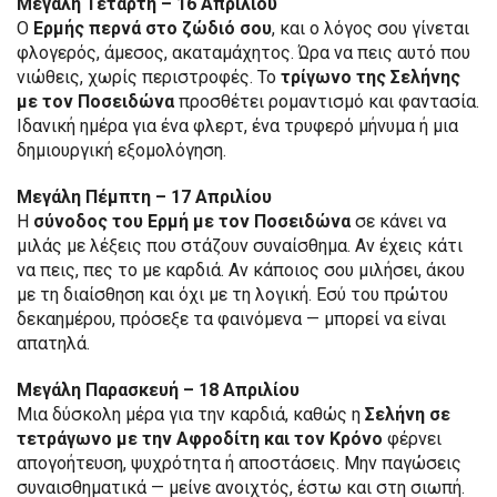
Μεγάλη Τετάρτη – 16 Απριλίου
Ο
Ερμής περνά στο ζώδιό σου
, και ο λόγος σου γίνεται
φλογερός, άμεσος, ακαταμάχητος. Ώρα να πεις αυτό που
νιώθεις, χωρίς περιστροφές. Το
τρίγωνο της Σελήνης
με τον Ποσειδώνα
προσθέτει ρομαντισμό και φαντασία.
Ιδανική ημέρα για ένα φλερτ, ένα τρυφερό μήνυμα ή μια
δημιουργική εξομολόγηση.
Μεγάλη Πέμπτη – 17 Απριλίου
Η
σύνοδος του Ερμή με τον Ποσειδώνα
σε κάνει να
μιλάς με λέξεις που στάζουν συναίσθημα. Αν έχεις κάτι
να πεις, πες το με καρδιά. Αν κάποιος σου μιλήσει, άκου
με τη διαίσθηση και όχι με τη λογική. Εσύ του πρώτου
δεκαημέρου, πρόσεξε τα φαινόμενα — μπορεί να είναι
απατηλά.
Μεγάλη Παρασκευή – 18 Απριλίου
Μια δύσκολη μέρα για την καρδιά, καθώς η
Σελήνη σε
τετράγωνο με την Αφροδίτη και τον Κρόνο
φέρνει
απογοήτευση, ψυχρότητα ή αποστάσεις. Μην παγώσεις
συναισθηματικά — μείνε ανοιχτός, έστω και στη σιωπή.