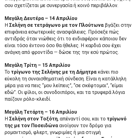
σου σχετίζεται με συνεργασία ή κοινό περιβάλλον.
Μεγάλη Δευτέρα – 14 Απριλίου
Η
Σελήνη σε τετράγωνο με τον Πλούτωνα
βγάζει στην
επιφάνεια εσωτερικές ανασφάλειες. Πρόσεξε πώς
αντιδράς όταν νιώθεις ότι το ενδιαφέρον κάποιου δεν
είναι τόσο έντονο όσο θα ήθελες. Η καρδιά σου έχει
ανάγκη από φροντίδα — δώσε της την εσύ πρώτος.
Μεγάλη Τρίτη – 15 Απριλίου
Το
τρίγωνο της Σελήνης με τη Δήμητρα
κάνει πιο
εύκολη τη συναισθηματική σύνδεση. Είναι η κατάλληλη
μέρα για να πεις “μου λείπεις”, “σε σκέφτομαι”, “είμαι
εδώ”. Οι φίλοι, οι συνοδοιπόροι, και τα τρυφερά λόγια
παίζουν ρόλο-κλειδί.
Μεγάλη Τετάρτη – 16 Απριλίου
Η
Σελήνη στον Τοξότη
, απέναντί σου, και το
τρίγωνό
της με τον Ποσειδώνα
ανοίγουν τον δρόμο για
ρομαντισμό, φλερτ, γνωριμίες ή μια στιγμή