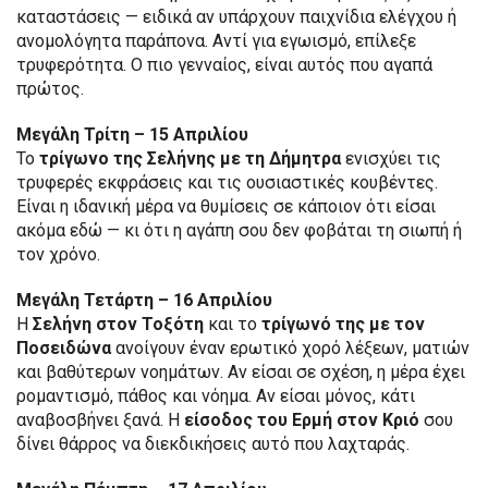
καταστάσεις — ειδικά αν υπάρχουν παιχνίδια ελέγχου ή
ανομολόγητα παράπονα. Αντί για εγωισμό, επίλεξε
τρυφερότητα. Ο πιο γενναίος, είναι αυτός που αγαπά
πρώτος.
Μεγάλη Τρίτη – 15 Απριλίου
Το
τρίγωνο της Σελήνης με τη Δήμητρα
ενισχύει τις
τρυφερές εκφράσεις και τις ουσιαστικές κουβέντες.
Είναι η ιδανική μέρα να θυμίσεις σε κάποιον ότι είσαι
ακόμα εδώ — κι ότι η αγάπη σου δεν φοβάται τη σιωπή ή
τον χρόνο.
Μεγάλη Τετάρτη – 16 Απριλίου
Η
Σελήνη στον Τοξότη
και το
τρίγωνό της με τον
Ποσειδώνα
ανοίγουν έναν ερωτικό χορό λέξεων, ματιών
και βαθύτερων νοημάτων. Αν είσαι σε σχέση, η μέρα έχει
ρομαντισμό, πάθος και νόημα. Αν είσαι μόνος, κάτι
αναβοσβήνει ξανά. Η
είσοδος του Ερμή στον Κριό
σου
δίνει θάρρος να διεκδικήσεις αυτό που λαχταράς.