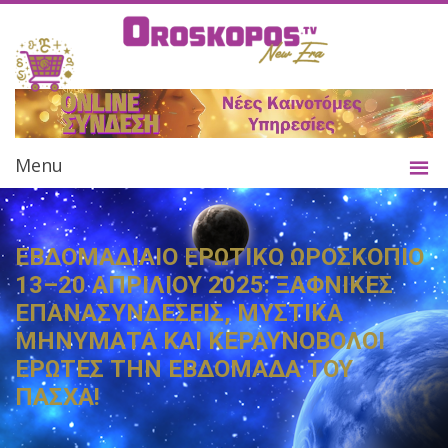
Menu
ΕΒΔΟΜΑΔΙΑΙΟ ΕΡΩΤΙΚΟ ΩΡΟΣΚΟΠΙΟ
13–20 ΑΠΡΙΛΙΟΥ 2025: ΞΑΦΝΙΚΕΣ
ΕΠΑΝΑΣΥΝΔΕΣΕΙΣ, ΜΥΣΤΙΚΑ
ΜΗΝΥΜΑΤΑ ΚΑΙ ΚΕΡΑΥΝΟΒΟΛΟΙ
ΕΡΩΤΕΣ ΤΗΝ ΕΒΔΟΜΑΔΑ ΤΟΥ
ΠΑΣΧΑ!