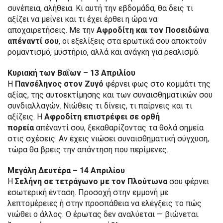
συνέπεια, αλήθεια. Κι αυτή την εβδομάδα, θα δεις τι
αξίζει να μείνει και τι έχει έρθει η ώρα να
αποχαιρετήσεις. Με την
Αφροδίτη και τον Ποσειδώνα
απέναντί σου
, οι εξελίξεις στα ερωτικά σου αποκτούν
ρομαντισμό, μυστήριο, αλλά και ανάγκη για ρεαλισμό.
Κυριακή των Βαΐων – 13 Απριλίου
Η
Πανσέληνος στον Ζυγό
φέρνει φως στο κομμάτι της
αξίας, της αυτοεκτίμησης και των συναισθηματικών σου
συνδιαλλαγών. Νιώθεις τι δίνεις, τι παίρνεις και τι
αξίζεις. Η
Αφροδίτη επιστρέφει σε ορθή
πορεία
απέναντί σου, ξεκαθαρίζοντας τα θολά σημεία
στις σχέσεις. Αν έχεις νιώσει συναισθηματική σύγχυση,
τώρα θα βρεις την απάντηση που περίμενες.
Μεγάλη Δευτέρα – 14 Απριλίου
Η
Σελήνη σε τετράγωνο με τον Πλούτωνα
σου φέρνει
εσωτερική ένταση. Προσοχή στην εμμονή με
λεπτομέρειες ή στην προσπάθεια να ελέγξεις το πώς
νιώθει ο άλλος. Ο έρωτας δεν αναλύεται — βιώνεται.