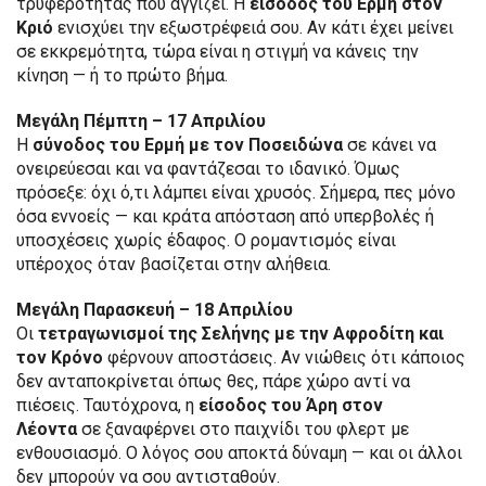
τρυφερότητας που αγγίζει. Η
είσοδος του Ερμή στον
Κριό
ενισχύει την εξωστρέφειά σου. Αν κάτι έχει μείνει
σε εκκρεμότητα, τώρα είναι η στιγμή να κάνεις την
κίνηση — ή το πρώτο βήμα.
Μεγάλη Πέμπτη – 17 Απριλίου
Η
σύνοδος του Ερμή με τον Ποσειδώνα
σε κάνει να
ονειρεύεσαι και να φαντάζεσαι το ιδανικό. Όμως
πρόσεξε: όχι ό,τι λάμπει είναι χρυσός. Σήμερα, πες μόνο
όσα εννοείς — και κράτα απόσταση από υπερβολές ή
υποσχέσεις χωρίς έδαφος. Ο ρομαντισμός είναι
υπέροχος όταν βασίζεται στην αλήθεια.
Μεγάλη Παρασκευή – 18 Απριλίου
Οι
τετραγωνισμοί της Σελήνης με την Αφροδίτη και
τον Κρόνο
φέρνουν αποστάσεις. Αν νιώθεις ότι κάποιος
δεν ανταποκρίνεται όπως θες, πάρε χώρο αντί να
πιέσεις. Ταυτόχρονα, η
είσοδος του Άρη στον
Λέοντα
σε ξαναφέρνει στο παιχνίδι του φλερτ με
ενθουσιασμό. Ο λόγος σου αποκτά δύναμη — και οι άλλοι
δεν μπορούν να σου αντισταθούν.