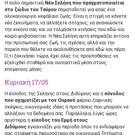
Η πολύ σημαντική
Νέα Σελήνη που πραγματοποιείται
στο ζώδιο του Ταύρου
σηματοδοτεί για εσάς ένα
ολοκαίνουργιο κεφάλαιο ζωής. Είναι η στιγμή να κάνετε
νέα ξεκινήματα, να αλλάξετε στόχους, να ανανεώσετε
την εικόνα σας και να τολμήσετε κινήσεις που εδώ και
καιρό φοβόσασταν. Η Νέα Σελήνη αυτή επηρεάζει έντονα
την προσωπική σας ζωή, τις σχέσεις αλλά και την
πορεία που θέλετε να ακολουθήσετε από εδώ και πέρα.
Ό,τι ξεκινήσει τώρα, έχει όλες τις προϋποθέσεις να
εξελιχθεί σταθερά και ουσιαστικά μέσα στους
επόμενους μήνες.
Κυριακή 17/05
Η είσοδος της Σελήνης στους Διδύμους και η
σύνοδος
που σχηματίζει με τον Ουρανό
φέρνει ξαφνικές
σκέψεις, οικονομικές ιδέες ή προτάσεις που μπορούν να
αλλάξουν τα δεδομένα σας. Παράλληλα, λίγες ώρες
αργότερα, η
είσοδος του Ερμή στους
Διδύμους
εγκαινιάζει μια περίοδο όπου το ενδιαφέρον
σας στρέφεται περισσότερο σε οικονομικά ζητήματα,