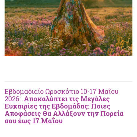
Εβδομαδιαίο Ωροσκόπιο 10-17 Μαΐου
2026:
Αποκαλύπτει τις Μεγάλες
Ευκαιρίες της Εβδομάδας: Ποιες
Αποφάσεις Θα Αλλάξουν την Πορεία
σου έως 17 Μαΐου