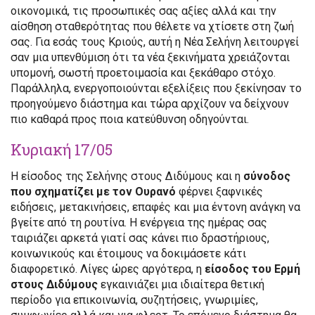
οικονομικά, τις προσωπικές σας αξίες αλλά και την
αίσθηση σταθερότητας που θέλετε να χτίσετε στη ζωή
σας. Για εσάς τους Κριούς, αυτή η Νέα Σελήνη λειτουργεί
σαν μια υπενθύμιση ότι τα νέα ξεκινήματα χρειάζονται
υπομονή, σωστή προετοιμασία και ξεκάθαρο στόχο.
Παράλληλα, ενεργοποιούνται εξελίξεις που ξεκίνησαν το
προηγούμενο διάστημα και τώρα αρχίζουν να δείχνουν
πιο καθαρά προς ποια κατεύθυνση οδηγούνται.
Κυριακή 17/05
Η είσοδος της Σελήνης στους Διδύμους και η
σύνοδος
που σχηματίζει με τον Ουρανό
φέρνει ξαφνικές
ειδήσεις, μετακινήσεις, επαφές και μια έντονη ανάγκη να
βγείτε από τη ρουτίνα. Η ενέργεια της ημέρας σας
ταιριάζει αρκετά γιατί σας κάνει πιο δραστήριους,
κοινωνικούς και έτοιμους να δοκιμάσετε κάτι
διαφορετικό. Λίγες ώρες αργότερα, η
είσοδος του Ερμή
στους Διδύμους
εγκαινιάζει μια ιδιαίτερα θετική
περίοδο για επικοινωνία, συζητήσεις, γνωριμίες,