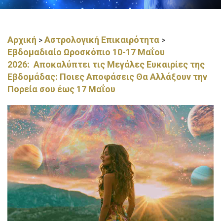
Αρχική
Αστρολογική Επικαιρότητα
>
>
Εβδομαδιαίο Ωροσκόπιο 10-17 Μαΐου
2026: Αποκαλύπτει τις Μεγάλες Ευκαιρίες της
Εβδομάδας: Ποιες Αποφάσεις Θα Αλλάξουν την
Πορεία σου έως 17 Μαΐου