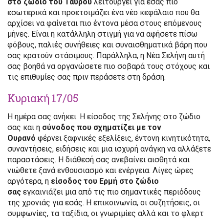
στο ζώδιο του Ταύρου
λειτουργεί για εσάς πιο
εσωτερικά και προετοιμάζει ένα νέο κεφάλαιο που θα
αρχίσει να φαίνεται πιο έντονα μέσα στους επόμενους
μήνες. Είναι η κατάλληλη στιγμή για να αφήσετε πίσω
φόβους, παλιές συνήθειες και συναισθηματικά βάρη που
σας κρατούν στάσιμους. Παράλληλα, η Νέα Σελήνη αυτή
σας βοηθά να οργανώσετε πιο σοβαρά τους στόχους και
τις επιθυμίες σας πριν περάσετε στη δράση.
Κυριακή 17/05
Η ημέρα σας ανήκει. Η είσοδος της Σελήνης στο ζώδιο
σας και η
σύνοδος που σχηματίζει με τον
Ουρανό
φέρνει ξαφνικές εξελίξεις, έντονη κινητικότητα,
συναντήσεις, ειδήσεις και μια ισχυρή ανάγκη να αλλάξετε
παραστάσεις. Η διάθεσή σας ανεβαίνει αισθητά και
νιώθετε ξανά ενθουσιασμό και ενέργεια. Λίγες ώρες
αργότερα, η
είσοδος του Ερμή στο ζώδιο
σας
εγκαινιάζει μια από τις πιο σημαντικές περιόδους
της χρονιάς για εσάς. Η επικοινωνία, οι συζητήσεις, οι
συμφωνίες, τα ταξίδια, οι γνωριμίες αλλά και το φλερτ