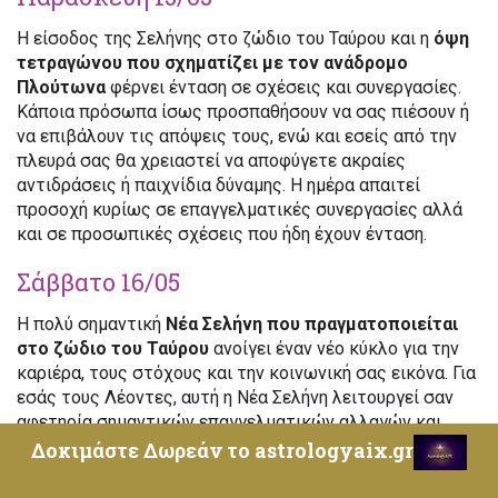
Η είσοδος της Σελήνης στο ζώδιο του Ταύρου και η
όψη
τετραγώνου που σχηματίζει με τον ανάδρομο
Πλούτωνα
φέρνει ένταση σε σχέσεις και συνεργασίες.
Κάποια πρόσωπα ίσως προσπαθήσουν να σας πιέσουν ή
να επιβάλουν τις απόψεις τους, ενώ και εσείς από την
πλευρά σας θα χρειαστεί να αποφύγετε ακραίες
αντιδράσεις ή παιχνίδια δύναμης. Η ημέρα απαιτεί
προσοχή κυρίως σε επαγγελματικές συνεργασίες αλλά
και σε προσωπικές σχέσεις που ήδη έχουν ένταση.
Σάββατο 16/05
Η πολύ σημαντική
Νέα Σελήνη που πραγματοποιείται
στο ζώδιο του Ταύρου
ανοίγει έναν νέο κύκλο για την
καριέρα, τους στόχους και την κοινωνική σας εικόνα. Για
εσάς τους Λέοντες, αυτή η Νέα Σελήνη λειτουργεί σαν
αφετηρία σημαντικών επαγγελματικών αλλαγών και
νέων ξεκινημάτων που θα εξελιχθούν μέσα στους
Δοκιμάστε Δωρεάν το astrologyaix.gr
επόμενους μήνες. Είναι η στιγμή να πάρετε σοβαρές
αποφάσεις, να επαναπροσδιορίσετε τη θέση σας και να