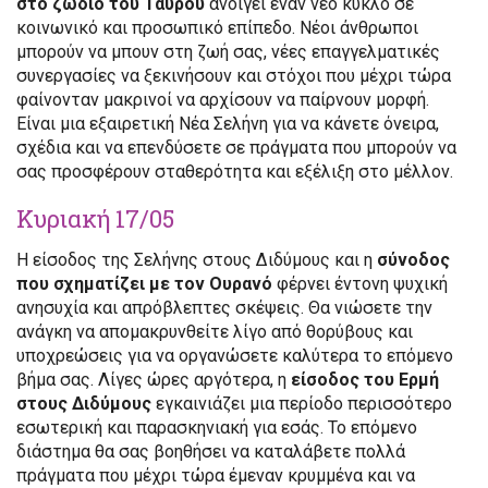
στο ζώδιο του Ταύρου
ανοίγει έναν νέο κύκλο σε
κοινωνικό και προσωπικό επίπεδο. Νέοι άνθρωποι
μπορούν να μπουν στη ζωή σας, νέες επαγγελματικές
συνεργασίες να ξεκινήσουν και στόχοι που μέχρι τώρα
φαίνονταν μακρινοί να αρχίσουν να παίρνουν μορφή.
Είναι μια εξαιρετική Νέα Σελήνη για να κάνετε όνειρα,
σχέδια και να επενδύσετε σε πράγματα που μπορούν να
σας προσφέρουν σταθερότητα και εξέλιξη στο μέλλον.
Κυριακή 17/05
Η είσοδος της Σελήνης στους Διδύμους και η
σύνοδος
που σχηματίζει με τον Ουρανό
φέρνει έντονη ψυχική
ανησυχία και απρόβλεπτες σκέψεις. Θα νιώσετε την
ανάγκη να απομακρυνθείτε λίγο από θορύβους και
υποχρεώσεις για να οργανώσετε καλύτερα το επόμενο
βήμα σας. Λίγες ώρες αργότερα, η
είσοδος του Ερμή
στους Διδύμους
εγκαινιάζει μια περίοδο περισσότερο
εσωτερική και παρασκηνιακή για εσάς. Το επόμενο
διάστημα θα σας βοηθήσει να καταλάβετε πολλά
πράγματα που μέχρι τώρα έμεναν κρυμμένα και να