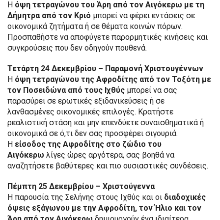
Η
όψη τετραγώνου του Άρη από τον Αιγόκερω με τη
Δήμητρα από τον Κριό
μπορεί να φέρει εντάσεις σε
οικονομικά ζητήματα ή σε θέματα κοινών πόρων.
Προσπαθήστε να αποφύγετε παρορμητικές κινήσεις και
συγκρούσεις που δεν οδηγούν πουθενά.
Τετάρτη 24 Δεκεμβρίου – Παραμονή Χριστουγέννων
Η
όψη τετραγώνου της Αφροδίτης από τον Τοξότη με
τον Ποσειδώνα από τους Ιχθύς
μπορεί να σας
παρασύρει σε ερωτικές εξιδανικεύσεις ή σε
λανθασμένες οικονομικές επιλογές. Κρατήστε
ρεαλιστική στάση και μην επενδύετε συναισθηματικά ή
οικονομικά σε ό,τι δεν σας προσφέρει σιγουριά.
Η
είσοδος της Αφροδίτης στο ζώδιο του
Αιγόκερω
λίγες ώρες αργότερα, σας βοηθά να
αναζητήσετε βαθύτερες και πιο ουσιαστικές συνδέσεις.
Πέμπτη 25 Δεκεμβρίου – Χριστούγεννα
Η παρουσία της Σελήνης στους Ιχθύς και οι
διαδοχικές
όψεις εξάγωνου με την Αφροδίτη, τον Ήλιο και τον
Άρη από τον Αιγόκερω
δημιουργούν ένα ιδιαίτερα