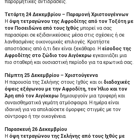
παρορμητικές αντιδράσεις.
Τετάρτη 24 Δεκεμβρίου – Παραμονή Χριστουγέννων
Η
όψη τετραγώνου της Αφροδίτης από τον Τοξότη με
τον Ποσειδώνα από τους Ιχθύς
μπορεί να σας
παρασύρει σε εξιδανικεύσεις μέσα στις σχέσεις ή σε
λανθασμένες οικονομικές επιλογές. Κρατήστε
αποστάσεις από ό,τι δεν είναι ξεκάθαρο. Η
είσοδος της
Αφροδίτης στο ζώδιο του Αιγόκερω
εγκαινιάζει μια
πιο σταθερή και ουσιαστική περίοδο για τα ερωτικά σας.
Πέμπτη 25 Δεκεμβρίου – Χριστούγεννα
Η παρουσία της Σελήνης στους Ιχθύς και οι
διαδοχικές
όψεις εξάγωνου με την Αφροδίτη, τον Ήλιο και τον
Άρη από τον Αιγόκερω
δημιουργούν μια τρυφερή και
συναισθηματικά γεμάτη ατμόσφαιρα. Η ημέρα είναι
ιδανική για να απολαύσετε όμορφες στιγμές με τον
σύντροφο ή την οικογένεια.
Παρασκευή 26 Δεκεμβρίου
Η
όψη τετραγώνου της Σελήνης από τους Ιχθύς με