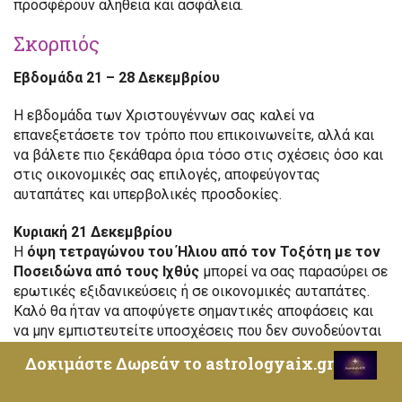
προσφέρουν αλήθεια και ασφάλεια.
Σκορπιός
Εβδομάδα 21 – 28 Δεκεμβρίου
Η εβδομάδα των Χριστουγέννων σας καλεί να
επανεξετάσετε τον τρόπο που επικοινωνείτε, αλλά και
να βάλετε πιο ξεκάθαρα όρια τόσο στις σχέσεις όσο και
στις οικονομικές σας επιλογές, αποφεύγοντας
αυταπάτες και υπερβολικές προσδοκίες.
Κυριακή 21 Δεκεμβρίου
Η
όψη τετραγώνου του Ήλιου από τον Τοξότη με τον
Ποσειδώνα από τους Ιχθύς
μπορεί να σας παρασύρει σε
ερωτικές εξιδανικεύσεις ή σε οικονομικές αυταπάτες.
Καλό θα ήταν να αποφύγετε σημαντικές αποφάσεις και
να μην εμπιστευτείτε υποσχέσεις που δεν συνοδεύονται
από πράξεις. Η
είσοδος του Ήλιου στο ζώδιο του
Δοκιμάστε Δωρεάν το astrologyaix.gr
Αιγόκερω
, Χειμερινό Ηλιοστάσιο, σας βοηθά να δείτε τα
πράγματα πιο ρεαλιστικά και να οργανώσετε καλύτερα