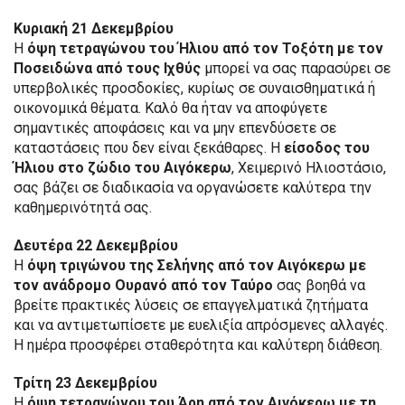
Κυριακή 21 Δεκεμβρίου
Η
όψη τετραγώνου του Ήλιου από τον Τοξότη με τον
Ποσειδώνα από τους Ιχθύς
μπορεί να σας παρασύρει σε
υπερβολικές προσδοκίες, κυρίως σε συναισθηματικά ή
οικονομικά θέματα. Καλό θα ήταν να αποφύγετε
σημαντικές αποφάσεις και να μην επενδύσετε σε
καταστάσεις που δεν είναι ξεκάθαρες. Η
είσοδος του
Ήλιου στο ζώδιο του Αιγόκερω
, Χειμερινό Ηλιοστάσιο,
σας βάζει σε διαδικασία να οργανώσετε καλύτερα την
καθημερινότητά σας.
Δευτέρα 22 Δεκεμβρίου
Η
όψη τριγώνου της Σελήνης από τον Αιγόκερω με
τον ανάδρομο Ουρανό από τον Ταύρο
σας βοηθά να
βρείτε πρακτικές λύσεις σε επαγγελματικά ζητήματα
και να αντιμετωπίσετε με ευελιξία απρόσμενες αλλαγές.
Η ημέρα προσφέρει σταθερότητα και καλύτερη διάθεση.
Τρίτη 23 Δεκεμβρίου
Η
όψη τετραγώνου του Άρη από τον Αιγόκερω με τη