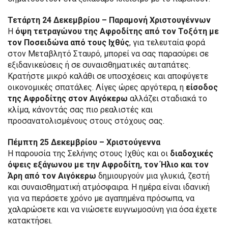
Τετάρτη 24 Δεκεμβρίου – Παραμονή Χριστουγέννων
Η
όψη τετραγώνου της Αφροδίτης από τον Τοξότη με
τον Ποσειδώνα από τους Ιχθύς
, για τελευταία φορά
στον Μεταβλητό Σταυρό, μπορεί να σας παρασύρει σε
εξιδανικεύσεις ή σε συναισθηματικές αυταπάτες.
Κρατήστε μικρό καλάθι σε υποσχέσεις και αποφύγετε
οικονομικές σπατάλες. Λίγες ώρες αργότερα, η
είσοδος
της Αφροδίτης στον Αιγόκερω
αλλάζει σταδιακά το
κλίμα, κάνοντάς σας πιο ρεαλιστές και
προσανατολισμένους στους στόχους σας.
Πέμπτη 25 Δεκεμβρίου – Χριστούγεννα
Η παρουσία της Σελήνης στους Ιχθύς και οι
διαδοχικές
όψεις εξάγωνου με την Αφροδίτη, τον Ήλιο και τον
Άρη από τον Αιγόκερω
δημιουργούν μια γλυκιά, ζεστή
και συναισθηματική ατμόσφαιρα. Η ημέρα είναι ιδανική
για να περάσετε χρόνο με αγαπημένα πρόσωπα, να
χαλαρώσετε και να νιώσετε ευγνωμοσύνη για όσα έχετε
κατακτήσει.