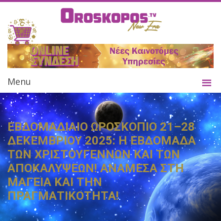
Menu
ΕΒΔΟΜΑΔΙΑΙΟ ΩΡΟΣΚΟΠΙΟ 21–28
ΔΕΚΕΜΒΡΙΟΥ 2025: Η ΕΒΔΟΜΑΔΑ
ΤΩΝ ΧΡΙΣΤΟΥΓΕΝΝΩΝ ΚΑΙ ΤΩΝ
ΑΠΟΚΑΛΥΨΕΩΝ! ΑΝΑΜΕΣΑ ΣΤΗ
ΜΑΓΕΙΑ ΚΑΙ ΤΗΝ
ΠΡΑΓΜΑΤΙΚΟΤΗΤΑ!