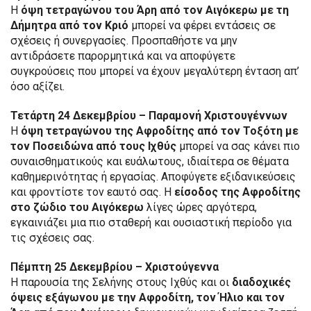
Η
όψη τετραγώνου του Άρη από τον Αιγόκερω με τη
Δήμητρα από τον Κριό
μπορεί να φέρει εντάσεις σε
σχέσεις ή συνεργασίες. Προσπαθήστε να μην
αντιδράσετε παρορμητικά και να αποφύγετε
συγκρούσεις που μπορεί να έχουν μεγαλύτερη ένταση απ’
όσο αξίζει.
Τετάρτη 24 Δεκεμβρίου – Παραμονή Χριστουγέννων
Η
όψη τετραγώνου της Αφροδίτης από τον Τοξότη με
τον Ποσειδώνα από τους Ιχθύς
μπορεί να σας κάνει πιο
συναισθηματικούς και ευάλωτους, ιδιαίτερα σε θέματα
καθημερινότητας ή εργασίας. Αποφύγετε εξιδανικεύσεις
και φροντίστε τον εαυτό σας. Η
είσοδος της Αφροδίτης
στο ζώδιο του Αιγόκερω
λίγες ώρες αργότερα,
εγκαινιάζει μια πιο σταθερή και ουσιαστική περίοδο για
τις σχέσεις σας.
Πέμπτη 25 Δεκεμβρίου – Χριστούγεννα
Η παρουσία της Σελήνης στους Ιχθύς και οι
διαδοχικές
όψεις εξάγωνου με την Αφροδίτη, τον Ήλιο και τον