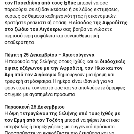
τον Ποσειδώνα από τους Ιχθύς
μπορεί να σας
παρασύρει σε εξιδανικεύσεις ή σε λάθος εκτιμήσεις,
κυρίως σε θέματα καθημερινότητας ή οικονομικών.
Κρατήστε ρεαλιστική στάση. Η
είσοδος της Αφροδίτης
στο ζώδιο του Αιγόκερω
σας βοηθά να νιώσετε
περισσότερη ασφάλεια και συναισθηματική
σταθερότητα.
Πέμπτη 25 Δεκεμβρίου – Χριστούγεννα
Η παρουσία της Σελήνης στους Ιχθύς και οι
διαδοχικές
όψεις εξάγωνου με την Αφροδίτη, τον Ήλιο και τον
Άρη από τον Αιγόκερω
δημιουργούν μια ήρεμη και
τρυφερή ατμόσφαιρα. Η ημέρα είναι ιδανική για να
φροντίσετε τον εαυτό σας και να απολαύσετε όμορφες
στιγμές με αγαπημένα πρόσωπα.
Παρασκευή 26 Δεκεμβρίου
Η
όψη τετραγώνου της Σελήνης από τους Ιχθύς με
τον Ερμή από τον Τοξότη
μπορεί να φέρει λεκτικές
υπερβολές ή παρεξηγήσεις με συγγενικά πρόσωπα.
Προσπαθήστε να εκφράζεστε πιο ξεκάθαρα και να