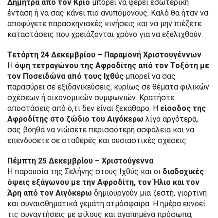
Δήμητρα από τον Κριό
μπορεί να φέρει εσωτερική
ένταση ή να σας κάνει πιο ανυπόμονους. Καλό θα ήταν να
αποφύγετε παρασκηνιακές κινήσεις και να μην πιέζετε
καταστάσεις που χρειάζονται χρόνο για να εξελιχθούν.
Τετάρτη 24 Δεκεμβρίου – Παραμονή Χριστουγέννων
Η
όψη τετραγώνου της Αφροδίτης από τον Τοξότη με
τον Ποσειδώνα από τους Ιχθύς
μπορεί να σας
παρασύρει σε εξιδανικεύσεις, κυρίως σε θέματα φιλικών
σχέσεων ή οικονομικών συμφωνιών. Κρατήστε
αποστάσεις από ό,τι δεν είναι ξεκάθαρο. Η
είσοδος της
Αφροδίτης στο ζώδιο του Αιγόκερω
λίγο αργότερα,
σας βοηθά να νιώσετε περισσότερη ασφάλεια και να
επενδύσετε σε σταθερές και ουσιαστικές σχέσεις.
Πέμπτη 25 Δεκεμβρίου – Χριστούγεννα
Η παρουσία της Σελήνης στους Ιχθύς και οι
διαδοχικές
όψεις εξάγωνου με την Αφροδίτη, τον Ήλιο και τον
Άρη από τον Αιγόκερω
δημιουργούν μια ζεστή, γιορτινή
και συναισθηματικά γεμάτη ατμόσφαιρα. Η ημέρα ευνοεί
τις συναντήσεις με φίλους και αγαπημένα πρόσωπα,