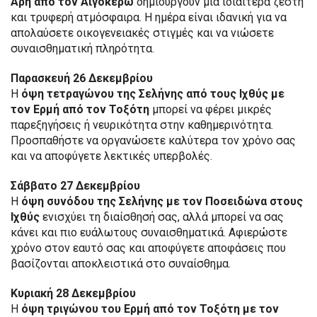
Άρη από τον Αιγόκερω
δημιουργούν μια ιδιαίτερα ζεστή
και τρυφερή ατμόσφαιρα. Η ημέρα είναι ιδανική για να
απολαύσετε οικογενειακές στιγμές και να νιώσετε
συναισθηματική πληρότητα.
Παρασκευή 26 Δεκεμβρίου
Η
όψη τετραγώνου της Σελήνης από τους Ιχθύς με
τον Ερμή από τον Τοξότη
μπορεί να φέρει μικρές
παρεξηγήσεις ή νευρικότητα στην καθημερινότητα.
Προσπαθήστε να οργανώσετε καλύτερα τον χρόνο σας
και να αποφύγετε λεκτικές υπερβολές.
Σάββατο 27 Δεκεμβρίου
Η
όψη συνόδου της Σελήνης με τον Ποσειδώνα στους
Ιχθύς
ενισχύει τη διαίσθησή σας, αλλά μπορεί να σας
κάνει και πιο ευάλωτους συναισθηματικά. Αφιερώστε
χρόνο στον εαυτό σας και αποφύγετε αποφάσεις που
βασίζονται αποκλειστικά στο συναίσθημα.
Κυριακή 28 Δεκεμβρίου
Η
όψη τριγώνου του Ερμή από τον Τοξότη με τον