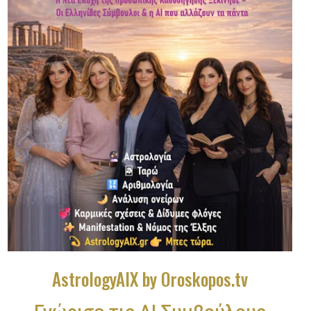
AstrologyAIX by Oroskopos.tv
Γνώρισε τις ΑΙ Συμβούλους