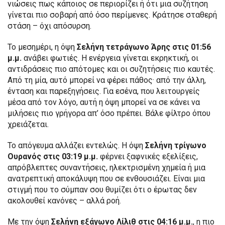
νιώσεις πως κάποιος σε περιορίζει ή ότι μια συζήτηση
γίνεται πιο σοβαρή από όσο περίμενες. Κράτησε σταθερή
στάση – όχι απόσυρση.
Το μεσημέρι, η όψη
Σελήνη τετράγωνο Άρης στις 01:56
μ.μ.
ανάβει φωτιές. Η ενέργεια γίνεται εκρηκτική, οι
αντιδράσεις πιο απότομες και οι συζητήσεις πιο καυτές.
Από τη μία, αυτό μπορεί να φέρει πάθος· από την άλλη,
ένταση και παρεξηγήσεις. Για εσένα, που λειτουργείς
μέσα από τον λόγο, αυτή η όψη μπορεί να σε κάνει να
μιλήσεις πιο γρήγορα απ’ όσο πρέπει. Βάλε φίλτρο όπου
χρειάζεται.
Το απόγευμα αλλάζει εντελώς. Η όψη
Σελήνη τρίγωνο
Ουρανός στις 03:19 μ.μ.
φέρνει ξαφνικές εξελίξεις,
απρόβλεπτες συναντήσεις, ηλεκτρισμένη χημεία ή μια
ανατρεπτική αποκάλυψη που σε ενθουσιάζει. Είναι μια
στιγμή που το σύμπαν σου θυμίζει ότι ο έρωτας δεν
ακολουθεί κανόνες – αλλά ροή.
Με την όψη
Σελήνη εξάγωνο Λίλιθ στις 04:16 μ.μ.
, η πιο