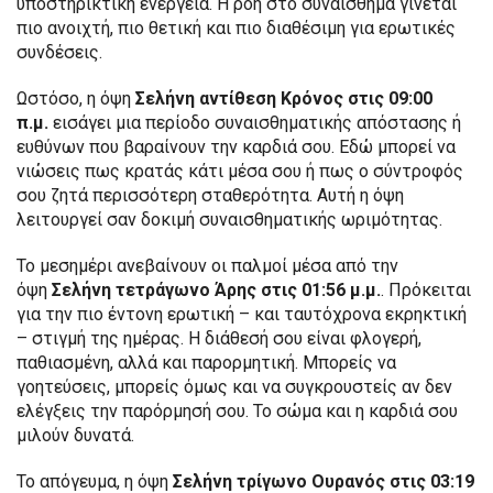
υποστηρικτική ενέργεια. Η ροή στο συναίσθημα γίνεται
πιο ανοιχτή, πιο θετική και πιο διαθέσιμη για ερωτικές
συνδέσεις.
Ωστόσο, η όψη
Σελήνη αντίθεση Κρόνος στις 09:00
π.μ.
εισάγει μια περίοδο συναισθηματικής απόστασης ή
ευθύνων που βαραίνουν την καρδιά σου. Εδώ μπορεί να
νιώσεις πως κρατάς κάτι μέσα σου ή πως ο σύντροφός
σου ζητά περισσότερη σταθερότητα. Αυτή η όψη
λειτουργεί σαν δοκιμή συναισθηματικής ωριμότητας.
Το μεσημέρι ανεβαίνουν οι παλμοί μέσα από την
όψη
Σελήνη τετράγωνο Άρης στις 01:56 μ.μ.
. Πρόκειται
για την πιο έντονη ερωτική – και ταυτόχρονα εκρηκτική
– στιγμή της ημέρας. Η διάθεσή σου είναι φλογερή,
παθιασμένη, αλλά και παρορμητική. Μπορείς να
γοητεύσεις, μπορείς όμως και να συγκρουστείς αν δεν
ελέγξεις την παρόρμησή σου. Το σώμα και η καρδιά σου
μιλούν δυνατά.
Το απόγευμα, η όψη
Σελήνη τρίγωνο Ουρανός στις 03:19