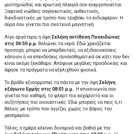
μυστηριώδης και ερωτική πλευρά σου ενεργοποιείται.
Ξαφνικά νιώθεις σαγηνευτικός, αυθεντικός,
διεκδικητικός με τρόπο που τραβάει το ενδιαφέρον. Η
αύρα σου γίνεται πιο σκοτεινά μαγνητική.
Λίγο αργότερα, η όψη
Σελήνη αντίθεση Ποσειδώνας
στις 04:50 μ.μ.
θολώνει τα νερά. Εδώ χρειάζεται
προσοχή: μπορεί να μπερδευτείς, να εξιδανικεύσεις
κάποιον ή να επενδύσεις συναισθηματικά σε κάτι που δεν
είναι ακόμη ξεκάθαρο. Απόφυγε μεγάλες προσδοκίες και
άφησε τα πράγματα να εξελιχθούν φυσικά.
Το βράδυ εξισορροπεί τα πάντα με την όψη
Σελήνη
εξάγωνο Ερμής στις 08:01 μ.μ.
. Η επικοινωνία σου
γίνεται πιο καθαρή, το φλερτ πιο ευχάριστο και οι
συζητήσεις πιο ουσιαστικές. Εδώ μπορείς να πεις ό,τι
θέλεις με τρόπο που αγγίζει, χωρίς το βάρος του
μεσημερίου.
Τέλος, η ημέρα κλείνει δυναμικά και βαθιά με την