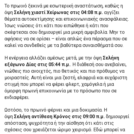
Το πρωινό ξεκινά με εσωτερική αναστάτωση, καθώς η
όψη
Σελήνη χιαστί Χείρωνας στις 04:08 π.μ.
αγγίζει
θέματα αυτοεκτίμησης και επικοινωνιακής ανασφάλειας.
Ίσως νιώσεις ότι κάτι που ειπώθηκε ή κάτι που
σκέφτεσαι σου δημιουργεί μια μικρή αμφιβολία. Μην το
αφήσεις να σε ορίσει – είναι απλώς ένα πέρασμα που σε
καλεί να συνδεθείς με τα βαθύτερα συναισθήματά σου.
Η ενέργεια αλλάζει αμέσως μετά, με την όψη
Σελήνη
εξάγωνο Δίας στις 05:44 π.μ.
. Η διάθεσή σου ανεβαίνει,
νιώθεις πιο ανοιχτός, πιο θετικός και πιο πρόθυμος να
μοιραστείς. Αυτή είναι μια ζεστή, ελαφριά και ευχάριστη
στιγμή που μπορεί να φέρει φλερτ, χαμόγελα ή μια
όμορφη πρωινή επικοινωνία με το πρόσωπο που σε
ενδιαφέρει.
Ωστόσο, το πρωινό φέρνει και μια δοκιμασία. Η
όψη
Σελήνη αντίθεση Κρόνος στις 09:00 π.μ.
δημιουργεί
απόσταση, ψυχρότητα ή την αίσθηση ότι κάτι στις
σχέσεις σου χρειάζεται ώριμο χειρισμό. Εδώ μπορεί να