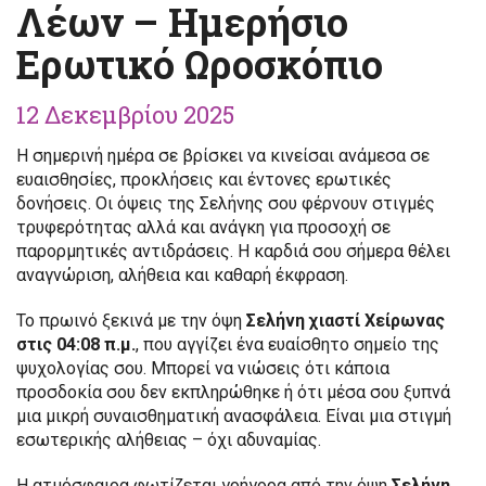
Λέων – Ημερήσιο
Ερωτικό Ωροσκόπιο
12 Δεκεμβρίου 2025
Η σημερινή ημέρα σε βρίσκει να κινείσαι ανάμεσα σε
ευαισθησίες, προκλήσεις και έντονες ερωτικές
δονήσεις. Οι όψεις της Σελήνης σου φέρνουν στιγμές
τρυφερότητας αλλά και ανάγκη για προσοχή σε
παρορμητικές αντιδράσεις. Η καρδιά σου σήμερα θέλει
αναγνώριση, αλήθεια και καθαρή έκφραση.
Το πρωινό ξεκινά με την όψη
Σελήνη χιαστί Χείρωνας
στις 04:08 π.μ.
, που αγγίζει ένα ευαίσθητο σημείο της
ψυχολογίας σου. Μπορεί να νιώσεις ότι κάποια
προσδοκία σου δεν εκπληρώθηκε ή ότι μέσα σου ξυπνά
μια μικρή συναισθηματική ανασφάλεια. Είναι μια στιγμή
εσωτερικής αλήθειας – όχι αδυναμίας.
Η ατμόσφαιρα φωτίζεται γρήγορα από την όψη
Σελήνη