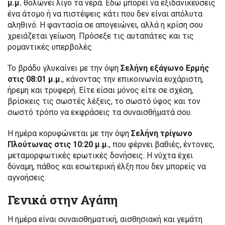
μ.μ.
θολώνει λίγο τα νερά. Εδώ μπορεί να εξιδανικεύσεις
ένα άτομο ή να πιστέψεις κάτι που δεν είναι απόλυτα
αληθινό. Η φαντασία σε απογειώνει, αλλά η κρίση σου
χρειάζεται γείωση. Πρόσεξε τις αυταπάτες και τις
ρομαντικές υπερβολές.
Το βράδυ γλυκαίνει με την όψη
Σελήνη εξάγωνο Ερμής
στις 08:01 μ.μ.
, κάνοντας την επικοινωνία ευχάριστη,
ήρεμη και τρυφερή. Είτε είσαι μόνος είτε σε σχέση,
βρίσκεις τις σωστές λέξεις, το σωστό ύφος και τον
σωστό τρόπο να εκφράσεις τα συναισθήματά σου.
Η ημέρα κορυφώνεται με την όψη
Σελήνη τρίγωνο
Πλούτωνας στις 10:20 μ.μ.
, που φέρνει βαθιές, έντονες,
μεταμορφωτικές ερωτικές δονήσεις. Η νύχτα έχει
δύναμη, πάθος και εσωτερική έλξη που δεν μπορείς να
αγνοήσεις.
Γενικά στην Αγάπη
Η ημέρα είναι συναισθηματική, αισθησιακή και γεμάτη