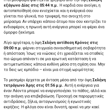
εξάγωνο Δίας στις 05:44 π.μ.
. Η καρδιά σου ανοίγει, η
αυτοπεποίθησή σου ενισχύεται και η ενέργειά σου
γίνεται πιο γλυκιά, πιο τρυφερή, πιο ανοιχτή στο
μοίρασμα. Αν υπάρχει κάποιο άτομο που σου κεντρίζει το
ενδιαφέρον, η πρωινή αυτή ενέργεια μπορεί να φέρει ένα
όμορφο ξεκίνημα.
Λίγο αργότερα, η όψη
Σελήνη αντίθεση Κρόνος στις
09:00 π.μ.
φέρνει στιγμιαία συναισθηματική σοβαρότητα
ή απόσταση. Ίσως να νιώσεις ότι χρειάζεται να σταθείς
πιο ώριμα απέναντι σε μια ερωτική κατάσταση ή να
αντιμετωπίσεις κάποια ευθύνη μέσα στη σχέση σου. Μην
το δεις ως εμπόδιο – είναι μια στιγμή ωριμότητας.
Το μεσημέρι έρχεται με ένταση μέσα από την όψη
Σελήνη
τετράγωνο Άρης στις 01:56 μ.μ.
. Αυτή η ενέργεια για
έναν Λέοντα μπορεί να ενεργοποιήσει το πάθος, αλλά και
την ανάγκη για επιβεβαίωση. Προσοχή σε παρορμητικές
αντιδράσεις, ζήλια, ανταγωνισμούς ή εγωιστικές
εκρήξεις. Η φλόγα σου είναι δυνατή, αρκεί να μην καεί