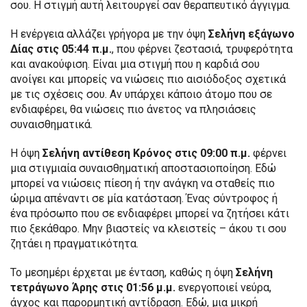
σου. Η στιγμή αυτή λειτουργεί σαν θεραπευτικό άγγιγμα.
Η ενέργεια αλλάζει γρήγορα με την όψη
Σελήνη εξάγωνο
Δίας στις 05:44 π.μ.
, που φέρνει ζεστασιά, τρυφερότητα
και ανακούφιση. Είναι μια στιγμή που η καρδιά σου
ανοίγει και μπορείς να νιώσεις πιο αισιόδοξος σχετικά
με τις σχέσεις σου. Αν υπάρχει κάποιο άτομο που σε
ενδιαφέρει, θα νιώσεις πιο άνετος να πλησιάσεις
συναισθηματικά.
Η όψη
Σελήνη αντίθεση Κρόνος στις 09:00 π.μ.
φέρνει
μια στιγμιαία συναισθηματική αποστασιοποίηση. Εδώ
μπορεί να νιώσεις πίεση ή την ανάγκη να σταθείς πιο
ώριμα απέναντι σε μία κατάσταση. Ένας σύντροφος ή
ένα πρόσωπο που σε ενδιαφέρει μπορεί να ζητήσει κάτι
πιο ξεκάθαρο. Μην βιαστείς να κλειστείς – άκου τι σου
ζητάει η πραγματικότητα.
Το μεσημέρι έρχεται με ένταση, καθώς η όψη
Σελήνη
τετράγωνο Άρης στις 01:56 μ.μ.
ενεργοποιεί νεύρα,
άγχος και παρορμητική αντίδραση. Εδώ, μια μικρή