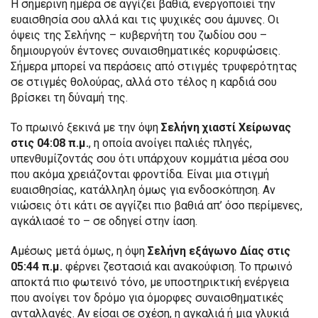
Η σημερινή ημέρα σε αγγίζει βαθιά, ενεργοποιεί την
ευαισθησία σου αλλά και τις ψυχικές σου άμυνες. Οι
όψεις της Σελήνης – κυβερνήτη του ζωδίου σου –
δημιουργούν έντονες συναισθηματικές κορυφώσεις.
Σήμερα μπορεί να περάσεις από στιγμές τρυφερότητας
σε στιγμές θολούρας, αλλά στο τέλος η καρδιά σου
βρίσκει τη δύναμή της.
Το πρωινό ξεκινά με την όψη
Σελήνη χιαστί Χείρωνας
στις 04:08 π.μ.
, η οποία ανοίγει παλιές πληγές,
υπενθυμίζοντάς σου ότι υπάρχουν κομμάτια μέσα σου
που ακόμα χρειάζονται φροντίδα. Είναι μια στιγμή
ευαισθησίας, κατάλληλη όμως για ενδοσκόπηση. Αν
νιώσεις ότι κάτι σε αγγίζει πιο βαθιά απ’ όσο περίμενες,
αγκάλιασέ το – σε οδηγεί στην ίαση.
Αμέσως μετά όμως, η όψη
Σελήνη εξάγωνο Δίας στις
05:44 π.μ.
φέρνει ζεστασιά και ανακούφιση. Το πρωινό
αποκτά πιο φωτεινό τόνο, με υποστηρικτική ενέργεια
που ανοίγει τον δρόμο για όμορφες συναισθηματικές
ανταλλαγές. Αν είσαι σε σχέση, η αγκαλιά ή μια γλυκιά