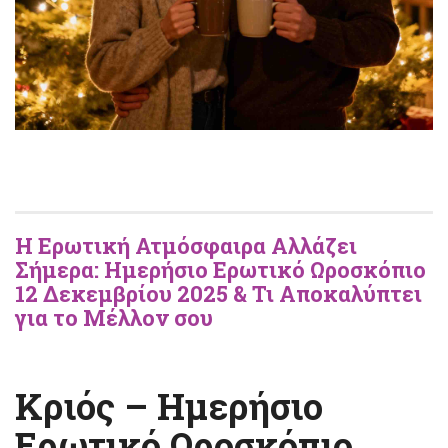
Η Ερωτική Ατμόσφαιρα Αλλάζει
Σήμερα: Ημερήσιο Ερωτικό Ωροσκόπιο
12 Δεκεμβρίου 2025 & Τι Αποκαλύπτει
για το Μέλλον σου
Κριός – Ημερήσιο
Ερωτικό Ωροσκόπιο