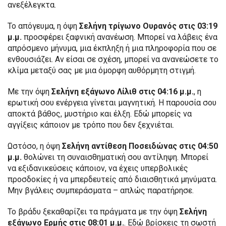
ανεξέλεγκτα.
Το απόγευμα, η όψη
Σελήνη τρίγωνο Ουρανός στις 03:19
μ.μ.
προσφέρει ξαφνική ανανέωση. Μπορεί να λάβεις ένα
απρόσμενο μήνυμα, μια έκπληξη ή μια πληροφορία που σε
ενθουσιάζει. Αν είσαι σε σχέση, μπορεί να ανανεώσετε το
κλίμα μεταξύ σας με μια όμορφη αυθόρμητη στιγμή.
Με την όψη
Σελήνη εξάγωνο Λίλιθ στις 04:16 μ.μ.
, η
ερωτική σου ενέργεια γίνεται μαγνητική. Η παρουσία σου
αποκτά βάθος, μυστήριο και έλξη. Εδώ μπορείς να
αγγίξεις κάποιον με τρόπο που δεν ξεχνιέται.
Ωστόσο, η όψη
Σελήνη αντίθεση Ποσειδώνας στις 04:50
μ.μ.
θολώνει τη συναισθηματική σου αντίληψη. Μπορεί
να εξιδανικεύσεις κάποιον, να έχεις υπερβολικές
προσδοκίες ή να μπερδευτείς από διαισθητικά μηνύματα.
Μην βγάλεις συμπεράσματα – απλώς παρατήρησε.
Το βράδυ ξεκαθαρίζει τα πράγματα με την όψη
Σελήνη
εξάγωνο Ερμής στις 08:01 μ.μ.
. Εδώ βρίσκεις τη σωστή