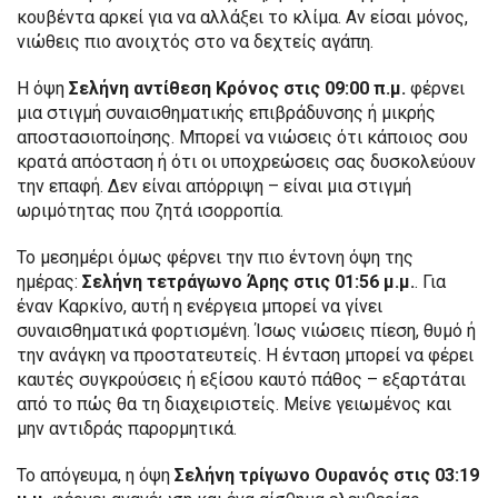
κουβέντα αρκεί για να αλλάξει το κλίμα. Αν είσαι μόνος,
νιώθεις πιο ανοιχτός στο να δεχτείς αγάπη.
Η όψη
Σελήνη αντίθεση Κρόνος στις 09:00 π.μ.
φέρνει
μια στιγμή συναισθηματικής επιβράδυνσης ή μικρής
αποστασιοποίησης. Μπορεί να νιώσεις ότι κάποιος σου
κρατά απόσταση ή ότι οι υποχρεώσεις σας δυσκολεύουν
την επαφή. Δεν είναι απόρριψη – είναι μια στιγμή
ωριμότητας που ζητά ισορροπία.
Το μεσημέρι όμως φέρνει την πιο έντονη όψη της
ημέρας:
Σελήνη τετράγωνο Άρης στις 01:56 μ.μ.
. Για
έναν Καρκίνο, αυτή η ενέργεια μπορεί να γίνει
συναισθηματικά φορτισμένη. Ίσως νιώσεις πίεση, θυμό ή
την ανάγκη να προστατευτείς. Η ένταση μπορεί να φέρει
καυτές συγκρούσεις ή εξίσου καυτό πάθος – εξαρτάται
από το πώς θα τη διαχειριστείς. Μείνε γειωμένος και
μην αντιδράς παρορμητικά.
Το απόγευμα, η όψη
Σελήνη τρίγωνο Ουρανός στις 03:19