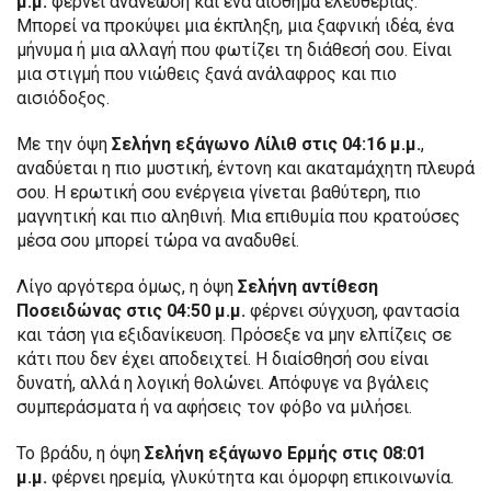
μ.μ.
φέρνει ανανέωση και ένα αίσθημα ελευθερίας.
Μπορεί να προκύψει μια έκπληξη, μια ξαφνική ιδέα, ένα
μήνυμα ή μια αλλαγή που φωτίζει τη διάθεσή σου. Είναι
μια στιγμή που νιώθεις ξανά ανάλαφρος και πιο
αισιόδοξος.
Με την όψη
Σελήνη εξάγωνο Λίλιθ στις 04:16 μ.μ.
,
αναδύεται η πιο μυστική, έντονη και ακαταμάχητη πλευρά
σου. Η ερωτική σου ενέργεια γίνεται βαθύτερη, πιο
μαγνητική και πιο αληθινή. Μια επιθυμία που κρατούσες
μέσα σου μπορεί τώρα να αναδυθεί.
Λίγο αργότερα όμως, η όψη
Σελήνη αντίθεση
Ποσειδώνας στις 04:50 μ.μ.
φέρνει σύγχυση, φαντασία
και τάση για εξιδανίκευση. Πρόσεξε να μην ελπίζεις σε
κάτι που δεν έχει αποδειχτεί. Η διαίσθησή σου είναι
δυνατή, αλλά η λογική θολώνει. Απόφυγε να βγάλεις
συμπεράσματα ή να αφήσεις τον φόβο να μιλήσει.
Το βράδυ, η όψη
Σελήνη εξάγωνο Ερμής στις 08:01
μ.μ.
φέρνει ηρεμία, γλυκύτητα και όμορφη επικοινωνία.