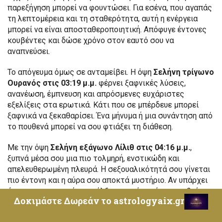
παρεξήγηση μπορεί να φουντώσει. Για εσένα, που αγαπάς
τη λεπτομέρεια και τη σταθερότητα, αυτή η ενέργεια
μπορεί να είναι αποσταθεροποιητική. Απόφυγε έντονες
κουβέντες και δώσε χρόνο στον εαυτό σου να
αναπνεύσει.
Το απόγευμα όμως σε ανταμείβει. Η όψη
Σελήνη τρίγωνο
Ουρανός στις 03:19 μ.μ.
φέρνει ξαφνικές λύσεις,
ανανέωση, έμπνευση και απρόσμενες ευχάριστες
εξελίξεις στα ερωτικά. Κάτι που σε μπέρδευε μπορεί
ξαφνικά να ξεκαθαρίσει. Ένα μήνυμα ή μια συνάντηση από
το πουθενά μπορεί να σου φτιάξει τη διάθεση.
Με την όψη
Σελήνη εξάγωνο Λίλιθ στις 04:16 μ.μ.
,
ξυπνά μέσα σου μια πιο τολμηρή, ενστικώδη και
απελευθερωμένη πλευρά. Η σεξουαλικότητά σου γίνεται
πιο έντονη και η αύρα σου αποκτά μυστήριο. Αν υπάρχει
άτομο που σου αρέσει, η έλξη μπορεί να γίνει αμοιβαία
Δοκιμάστε Δωρεάν το astrologyaix.gr
και φανερή.