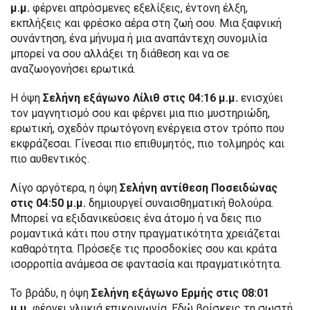
μ.μ.
φέρνει απρόσμενες εξελίξεις, έντονη έλξη,
εκπλήξεις και φρέσκο αέρα στη ζωή σου. Μια ξαφνική
συνάντηση, ένα μήνυμα ή μια αναπάντεχη συνομιλία
μπορεί να σου αλλάξει τη διάθεση και να σε
αναζωογονήσει ερωτικά.
Η όψη
Σελήνη εξάγωνο Λίλιθ στις 04:16 μ.μ.
ενισχύει
τον μαγνητισμό σου και φέρνει μια πιο μυστηριώδη,
ερωτική, σχεδόν πρωτόγονη ενέργεια στον τρόπο που
εκφράζεσαι. Γίνεσαι πιο επιθυμητός, πιο τολμηρός και
πιο αυθεντικός.
Λίγο αργότερα, η όψη
Σελήνη αντίθεση Ποσειδώνας
στις 04:50 μ.μ.
δημιουργεί συναισθηματική θολούρα.
Μπορεί να εξιδανικεύσεις ένα άτομο ή να δεις πιο
ρομαντικά κάτι που στην πραγματικότητα χρειάζεται
καθαρότητα. Πρόσεξε τις προσδοκίες σου και κράτα
ισορροπία ανάμεσα σε φαντασία και πραγματικότητα.
Το βράδυ, η όψη
Σελήνη εξάγωνο Ερμής στις 08:01
μ.μ.
φέρνει γλυκιά επικοινωνία. Εδώ βρίσκεις τη σωστή