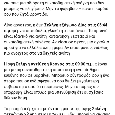
νιώσεις μια αδιόρατη συναισθηματική ανάγκη που δεν
μπορείς να εξηγήσεις. Μην το φοβηθείς – είναι η καρδιά
σου που ζητά φροντίδα.
Λίγο αργότερα, η όψη
Σελήνη εξάγωνο Δίας στις 05:44
π.μ.
φέρνει αισιοδοξία, γλυκύτητα και άνεση. Το πρωινό
είναι ιδανικό για αγάπη, κατανόηση, ζεστασιά και
συναισθηματική σύνδεση. Αν είσαι σε σχέση, μια αγκαλιά
αρκεί για να αλλάξει όλη η μέρα. Αν είσαι μόνος, νιώθεις
πιο ανοιχτός στο να δεχτείς αγάπη.
Η όψη
Σελήνη αντίθεση Κρόνος στις 09:00 π.μ.
φέρνει
μια μικρή συναισθηματική απόσταση ή ένα αίσθημα
ευθύνης που σε βαραίνει. Μπορεί ο σύντροφός σου ή ένα
άτομο που σε ενδιαφέρει να σου δείξει μεγαλύτερη
σοβαρότητα από ό,τι περίμενες. Μην το πάρεις ως
απόρριψη. Είναι απλώς μια υπενθύμιση ότι οι σχέσεις
θέλουν δομή.
Το μεσημέρι έρχεται με ένταση μέσω της όψης
Σελήνη
τετράγωνο Άρης στις 01:56 μ.μ.
. Εδώ μπορεί να νιώσεις