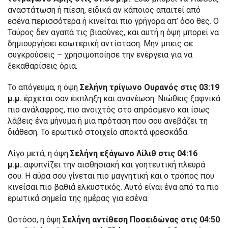
αναστάτωση ή πίεση, ειδικά αν κάποιος απαιτεί από
εσένα περισσότερα ή κινείται πιο γρήγορα απ’ όσο θες. Ο
Ταύρος δεν αγαπά τις βιασύνες, και αυτή η όψη μπορεί να
δημιουργήσει εσωτερική αντίσταση. Μην μπεις σε
συγκρούσεις – χρησιμοποίησε την ενέργεια για να
ξεκαθαρίσεις όρια.
Το απόγευμα, η όψη
Σελήνη τρίγωνο Ουρανός στις 03:19
μ.μ.
έρχεται σαν έκπληξη και ανανέωση. Νιώθεις ξαφνικά
πιο ανάλαφρος, πιο ανοιχτός στο απρόσμενο και ίσως
λάβεις ένα μήνυμα ή μια πρόταση που σου ανεβάζει τη
διάθεση. Το ερωτικό στοιχείο αποκτά φρεσκάδα.
Λίγο μετά, η όψη
Σελήνη εξάγωνο Λίλιθ στις 04:16
μ.μ.
αφυπνίζει την αισθησιακή και γοητευτική πλευρά
σου. Η αύρα σου γίνεται πιο μαγνητική και ο τρόπος που
κινείσαι πιο βαθιά ελκυστικός. Αυτό είναι ένα από τα πιο
ερωτικά σημεία της ημέρας για εσένα.
Ωστόσο, η όψη
Σελήνη αντίθεση Ποσειδώνας στις 04:50