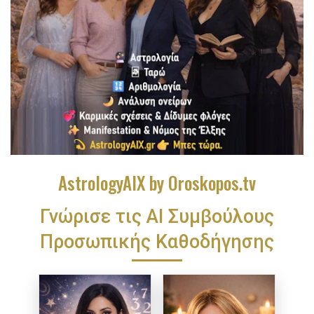
AstrologyAIX by Oroskopos.tv
Γνώρισε τις ΑΙ Συμβούλους
Προσωπικής Καθοδήγησης