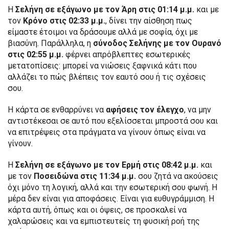
Η
Σελήνη σε εξάγωνο με τον Άρη στις 01:14 μ.μ.
και με
τον
Κρόνο στις 02:33 μ.μ.
, δίνει την αίσθηση πως
είμαστε έτοιμοι να δράσουμε αλλά με σοφία, όχι με
βιασύνη. Παράλληλα, η
σύνοδος Σελήνης με τον Ουρανό
στις 02:55 μ.μ.
φέρνει απρόβλεπτες εσωτερικές
μετατοπίσεις: μπορεί να νιώσεις ξαφνικά κάτι που
αλλάζει το πώς βλέπεις τον εαυτό σου ή τις σχέσεις
σου.
Η κάρτα σε ενθαρρύνει να
αφήσεις τον έλεγχο
, να μην
αντιστέκεσαι σε αυτό που εξελίσσεται μπροστά σου και
να επιτρέψεις στα πράγματα να γίνουν όπως είναι να
γίνουν.
Η
Σελήνη σε εξάγωνο με τον Ερμή στις 08:42 μ.μ.
και
με τον
Ποσειδώνα στις 11:34 μ.μ.
σου ζητά να ακούσεις
όχι μόνο τη λογική, αλλά και την εσωτερική σου φωνή. Η
μέρα δεν είναι για αποφάσεις. Είναι για ευθυγράμμιση. Η
κάρτα αυτή, όπως και οι όψεις, σε προσκαλεί να
χαλαρώσεις και να εμπιστευτείς τη φυσική ροή της