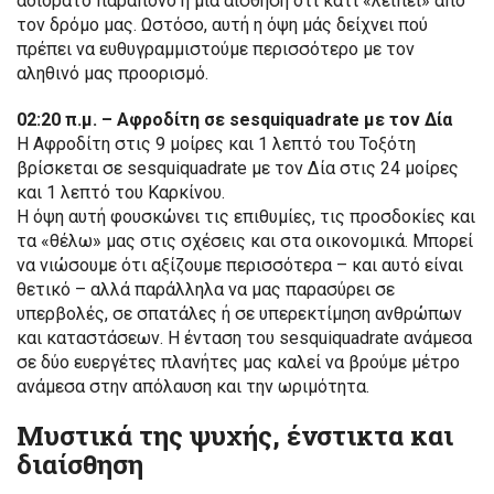
αδιόρατο παράπονο ή μια αίσθηση ότι κάτι «λείπει» από
τον δρόμο μας. Ωστόσο, αυτή η όψη μάς δείχνει πού
πρέπει να ευθυγραμμιστούμε περισσότερο με τον
αληθινό μας προορισμό.
02:20 π.μ. – Αφροδίτη σε sesquiquadrate με τον Δία
Η Αφροδίτη στις 9 μοίρες και 1 λεπτό του Τοξότη
βρίσκεται σε sesquiquadrate με τον Δία στις 24 μοίρες
και 1 λεπτό του Καρκίνου.
Η όψη αυτή φουσκώνει τις επιθυμίες, τις προσδοκίες και
τα «θέλω» μας στις σχέσεις και στα οικονομικά. Μπορεί
να νιώσουμε ότι αξίζουμε περισσότερα – και αυτό είναι
θετικό – αλλά παράλληλα να μας παρασύρει σε
υπερβολές, σε σπατάλες ή σε υπερεκτίμηση ανθρώπων
και καταστάσεων. Η ένταση του sesquiquadrate ανάμεσα
σε δύο ευεργέτες πλανήτες μας καλεί να βρούμε μέτρο
ανάμεσα στην απόλαυση και την ωριμότητα.
Μυστικά της ψυχής, ένστικτα και
διαίσθηση