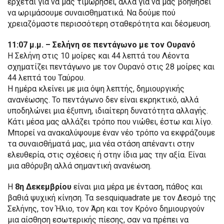
έρχεται για να μας τιμωρήσει, αλλά για να μας βοηθήσει
να ωριμάσουμε συναισθηματικά. Να δούμε πού
χρειαζόμαστε περισσότερη σταθερότητα και δέσμευση.
11:07 μ.μ. – Σελήνη σε πεντάγωνο με τον Ουρανό
Η Σελήνη στις 10 μοίρες και 44 λεπτά του Λέοντα
σχηματίζει πεντάγωνο με τον Ουρανό στις 28 μοίρες και
44 λεπτά του Ταύρου.
Η ημέρα κλείνει με μια όψη λεπτής, δημιουργικής
ανανέωσης. Το πεντάγωνο δεν είναι εκρηκτικό, αλλά
υποδηλώνει μια έξυπνη, ιδιαίτερη δυνατότητα αλλαγής.
Κάτι μέσα μας αλλάζει τρόπο που νιώθει, έστω και λίγο.
Μπορεί να ανακαλύψουμε έναν νέο τρόπο να εκφράζουμε
τα συναισθήματά μας, μια νέα στάση απέναντι στην
ελευθερία, στις σχέσεις ή στην ίδια μας την αξία. Είναι
μια αθόρυβη αλλά σημαντική ανανέωση.
Η
8η Δεκεμβρίου
είναι μια μέρα με ένταση, πάθος και
βαθιά ψυχική κίνηση. Τα sesquiquadrate με τον Δεσμό της
Σελήνης, τον Ήλιο, τον Άρη και τον Κρόνο δημιουργούν
μια αίσθηση εσωτερικής πίεσης, σαν να πρέπει να