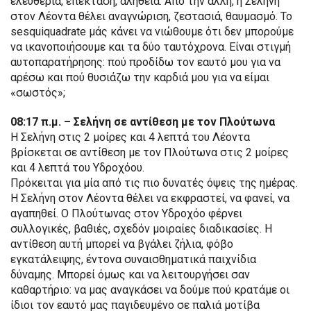
ελευθερία, επέκταση, αλήθεια. Από την άλλη, η Σελήνη
στον Λέοντα θέλει αναγνώριση, ζεστασιά, θαυμασμό. Το
sesquiquadrate μάς κάνει να νιώθουμε ότι δεν μπορούμε
να ικανοποιήσουμε και τα δύο ταυτόχρονα. Είναι στιγμή
αυτοπαρατήρησης: πού προδίδω τον εαυτό μου για να
αρέσω και πού θυσιάζω την καρδιά μου για να είμαι
«σωστός»;
08:17 π.μ. – Σελήνη σε αντίθεση με τον Πλούτωνα
Η Σελήνη στις 2 μοίρες και 4 λεπτά του Λέοντα
βρίσκεται σε αντίθεση με τον Πλούτωνα στις 2 μοίρες
και 4 λεπτά του Υδροχόου.
Πρόκειται για μία από τις πιο δυνατές όψεις της ημέρας.
Η Σελήνη στον Λέοντα θέλει να εκφραστεί, να φανεί, να
αγαπηθεί. Ο Πλούτωνας στον Υδροχόο φέρνει
συλλογικές, βαθιές, σχεδόν μοιραίες διαδικασίες. Η
αντίθεση αυτή μπορεί να βγάλει ζήλια, φόβο
εγκατάλειψης, έντονα συναισθηματικά παιχνίδια
δύναμης. Μπορεί όμως και να λειτουργήσει σαν
καθαρτήριο: να μας αναγκάσει να δούμε πού κρατάμε οι
ίδιοι τον εαυτό μας παγιδευμένο σε παλιά μοτίβα