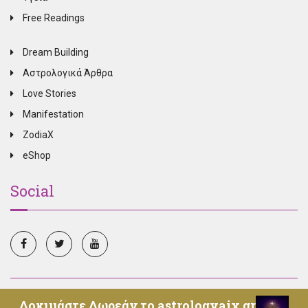
Free Readings
Dream Building
Αστρολογικά Άρθρα
Love Stories
Manifestation
ZodiaX
eShop
Social
© Copyright 2025, All Rights Reserved, Oroskopos.tv -
Δοκιμάστε Δωρεάν το astrologyaix.gr