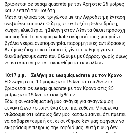
βρίσκεται σε sesquiquadrate με τον Άρη στις 25 μοίρες
και 7 λεπτά του Τοξότη.
Μετά τη γλύκα του τριγώνου με την Αφροδίτη, η ένταση
ανεβαίνει και πάλι. Ο Άρης στον Τοξότη θέλει δράση,
κίνηση, ελευθερία, η Σελήνη στον Λέοντα θέλει προσοχή
και καρδιά. Το sesquiquadrate ανάμεσά τους μπορεί να
βγάλει νεύρα, ανυπομονησία, παρορμητικές αντιδράσεις.
Αν όμως διοχετευτεί σωστά, γίνεται ώθηση για να
διεκδικήσουμε αυτό που θέλουμε με θάρρος, χωρίς όμως
να καταπατούμε τα συναισθήματα των άλλων.
10:17 μ.μ. – Σελήνη σε sesquiquadrate με τον Κρόνο
Η Σελήνη στις 10 μοίρες και 15 λεπτά του Λέοντα
βρίσκεται σε sesquiquadrate με τον Κρόνο στις 25
μοίρες και 15 λεπτά των Ιχθύων.
Εδώ η συναισθηματική μας ανάγκη για αναγνώριση
συναντά ένα «στοπ», ένα όριο, μια ευθύνη. Μπορεί να
νιώσουμε ότι κάποιος δεν μας καταλαβαίνει, ότι πρέπει
να σοβαρευτούμε ή ότι οι συνθήκες δεν μας αφήνουν να
εκφράσουμε πλήρως την καρδιά μας. Αυτή η όψη δεν