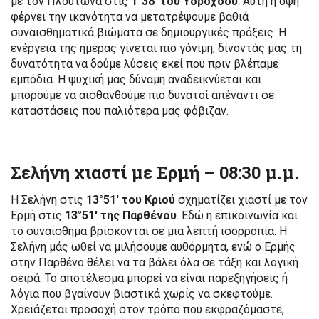
με τον Πλούτωνα στις
1°38′ του Υδροχόου
. Αυτή η όψη
φέρνει την ικανότητα να μετατρέψουμε βαθιά
συναισθηματικά βιώματα σε δημιουργικές πράξεις. Η
ενέργεια της ημέρας γίνεται πιο γόνιμη, δίνοντάς μας τη
δυνατότητα να δούμε λύσεις εκεί που πριν βλέπαμε
εμπόδια. Η ψυχική μας δύναμη αναδεικνύεται και
μπορούμε να αισθανθούμε πιο δυνατοί απέναντι σε
καταστάσεις που παλιότερα μας φόβιζαν.
Σελήνη χιαστί με Ερμή –
08:30 μ.μ.
Η Σελήνη στις
13°51′ του Κριού
σχηματίζει χιαστί με τον
Ερμή στις
13°51′ της Παρθένου
. Εδώ η επικοινωνία και
το συναίσθημα βρίσκονται σε μια λεπτή ισορροπία. Η
Σελήνη μάς ωθεί να μιλήσουμε αυθόρμητα, ενώ ο Ερμής
στην Παρθένο θέλει να τα βάλει όλα σε τάξη και λογική
σειρά. Το αποτέλεσμα μπορεί να είναι παρεξηγήσεις ή
λόγια που βγαίνουν βιαστικά χωρίς να σκεφτούμε.
Χρειάζεται προσοχή στον τρόπο που εκφραζόμαστε,