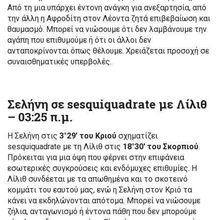
Από τη μια υπάρχει έντονη ανάγκη για ανεξαρτησία, από
την άλλη η Αφροδίτη στον Λέοντα ζητά επιβεβαίωση και
θαυμασμό. Μπορεί να νιώσουμε ότι δεν λαμβάνουμε την
αγάπη που επιθυμούμε ή ότι οι άλλοι δεν
ανταποκρίνονται όπως θέλουμε. Χρειάζεται προσοχή σε
συναισθηματικές υπερβολές.
Σελήνη σε sesquiquadrate με Λίλιθ
–
03:25 π.μ.
Η Σελήνη στις
3°29′ του Κριού
σχηματίζει
sesquiquadrate με τη Λίλιθ στις
18°30′ του Σκορπιού
.
Πρόκειται για μια όψη που φέρνει στην επιφάνεια
εσωτερικές συγκρούσεις και ενδόμυχες επιθυμίες. Η
Λίλιθ συνδέεται με τα απωθημένα και το σκοτεινό
κομμάτι του εαυτού μας, ενώ η Σελήνη στον Κριό τα
κάνει να εκδηλώνονται απότομα. Μπορεί να νιώσουμε
ζήλια, ανταγωνισμό ή έντονα πάθη που δεν μπορούμε