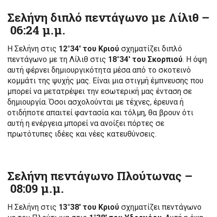
Σελήνη διπλό πεντάγωνο με Λίλιθ –
06:24 μ.μ.
Η Σελήνη στις
12°34′ του Κριού
σχηματίζει διπλό
πεντάγωνο με τη Λίλιθ στις
18°34′ του Σκορπιού
. Η όψη
αυτή φέρνει δημιουργικότητα μέσα από το σκοτεινό
κομμάτι της ψυχής μας. Είναι μια στιγμή έμπνευσης που
μπορεί να μετατρέψει την εσωτερική μας ένταση σε
δημιουργία. Όσοι ασχολούνται με τέχνες, έρευνα ή
οτιδήποτε απαιτεί φαντασία και τόλμη, θα βρουν ότι
αυτή η ενέργεια μπορεί να ανοίξει πόρτες σε
πρωτότυπες ιδέες και νέες κατευθύνσεις.
Σελήνη πεντάγωνο Πλούτωνας –
08:09 μ.μ.
Η Σελήνη στις
13°38′ του Κριού
σχηματίζει πεντάγωνο