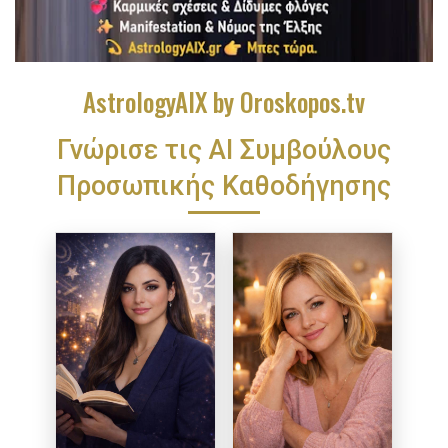
AstrologyAIX by Oroskopos.tv
Γνώρισε τις ΑΙ Συμβούλους
Προσωπικής Καθοδήγησης