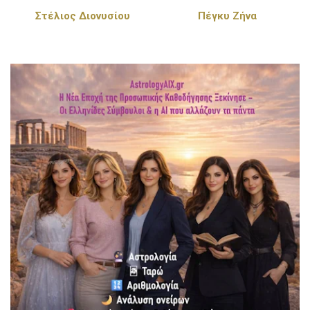
Στέλιος Διονυσίου
Πέγκυ Ζήνα