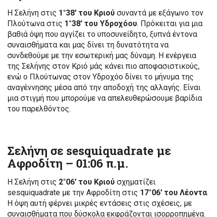
Η Σελήνη στις
1°38′ του Κριού
συναντά με εξάγωνο τον
Πλούτωνα στις
1°38′ του Υδροχόου
. Πρόκειται για μια
βαθιά όψη που αγγίζει το υποσυνείδητο, ξυπνά έντονα
συναισθήματα και μας δίνει τη δυνατότητα να
συνδεθούμε με την εσωτερική μας δύναμη. Η ενέργεια
της Σελήνης στον Κριό μάς κάνει πιο αποφασιστικούς,
ενώ ο Πλούτωνας στον Υδροχόο δίνει το μήνυμα της
αναγέννησης μέσα από την αποδοχή της αλλαγής. Είναι
μια στιγμή που μπορούμε να απελευθερώσουμε βαρίδια
του παρελθόντος.
Σελήνη σε sesquiquadrate με
Αφροδίτη –
01:06 π.μ.
Η Σελήνη στις
2°06′ του Κριού
σχηματίζει
sesquiquadrate με την Αφροδίτη στις
17°06′ του Λέοντα
.
Η όψη αυτή φέρνει μικρές εντάσεις στις σχέσεις, με
συναισθήματα που δύσκολα εκφράζονται ισορροπημένα.