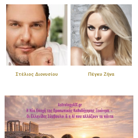
Στέλιος Διονυσίου
Πέγκυ Ζήνα