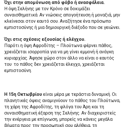
Όχι στην απομόνωση από φόβο ή ανασφάλεια.
Η όψη Σελήνης με τον Κρόνο σε δοκιμάζει
συναισθηματικά. Αν νιώσεις απογοήτευση ή μοναξιά, μην
κλείνεσαι στον εαυτό σου. Αναζήτησε ένα πρόσωπο
εμπιστοσύνης ή μια δημιουργική διέξοδο που σε γειώνει.
Όχι στις σχέσεις εξουσίας ή ελέγχου.
Παρότι η όψη Αφροδίτης – Πλούτωνα φέρνει πάθος,
χρειάζεται ισορροπία για να μη γίνει εμμονή ή ανάγκη
κυριαρχίας. Άφησε χώρο στον άλλο να είναι ο εαυτός
του· το πάθος δεν χρειάζεται έλεγχο, χρειάζεται
εμπιστοσύνη.
Η 15η Οκτωβρίου
είναι μέρα με τεράστια δυναμική. Οι
πλανητικές όψεις αναμιγνύουν το πάθος του Πλούτωνα,
τη χάρη της Αφροδίτης, τη φλόγα του Άρη και τη
συναισθηματική έξαρση της Σελήνης. Αν διαχειριστείς
την ενέργεια με επίγνωση, μπορείς να κάνεις μεγάλα
βήματα προς την προσωπική σου αλήθεια, τη