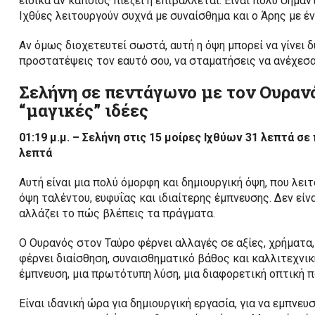
ειδικά αν κάποιος πιέζει ή επιβάλλεται. Είναι πολύ σημαν
Ιχθύες λειτουργούν συχνά με συναίσθημα και ο Άρης με έ
Αν όμως διοχετευτεί σωστά, αυτή η όψη μπορεί να γίνει δύν
προστατέψεις τον εαυτό σου, να σταματήσεις να ανέχεσαι
Σελήνη σε πεντάγωνο με τον Ουραν
“μαγικές” ιδέες
01:19 μ.μ. – Σελήνη στις 15 μοίρες Ιχθύων 31 λεπτά σ
λεπτά
Αυτή είναι μια πολύ όμορφη και δημιουργική όψη, που λει
όψη ταλέντου, ευφυΐας και ιδιαίτερης έμπνευσης. Δεν είν
αλλάζει το πώς βλέπεις τα πράγματα.
Ο Ουρανός στον Ταύρο φέρνει αλλαγές σε αξίες, χρήματα,
φέρνει διαίσθηση, συναισθηματικό βάθος και καλλιτεχνική
έμπνευση, μια πρωτότυπη λύση, μια διαφορετική οπτική π
Είναι ιδανική ώρα για δημιουργική εργασία, για να εμπνευσ