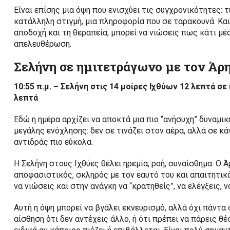
Είναι επίσης μια όψη που ενισχύει τις συγχρονικότητες: 
κατάλληλη στιγμή, μια πληροφορία που σε ταρακουνά. Και
αποδοχή και τη θεραπεία, μπορεί να νιώσεις πως κάτι μέ
απελευθέρωση.
Σελήνη σε ημιτετράγωνο με τον Άρη
10:55 π.μ. – Σελήνη στις 14 μοίρες Ιχθύων 12 λεπτά σ
λεπτά
Εδώ η ημέρα αρχίζει να αποκτά μια πιο “ανήσυχη” δυναμικ
μεγάλης ενόχλησης: δεν σε τινάζει στον αέρα, αλλά σε κάνε
αντιδράς πιο εύκολα.
Η Σελήνη στους Ιχθύες θέλει ηρεμία, ροή, συναίσθημα. Ο 
αποφασιστικός, σκληρός με τον εαυτό του και απαιτητικό
να νιώσεις και στην ανάγκη να “κρατηθείς”, να ελέγξεις, 
Αυτή η όψη μπορεί να βγάλει εκνευρισμό, αλλά όχι πάντα 
αίσθηση ότι δεν αντέχεις άλλο, ή ότι πρέπει να πάρεις θ