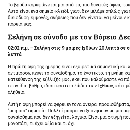
Το βράδυ κορυφώνεται μια από τις πιο δυνατές όψεις το
Αυτό είναι ένα σημείο-κλειδί, γιατί δεν μιλάμε απλώς γι
διείσδυση, εμμονές, αλήθειες που δεν γίνεται να μείνουν
πορεία μας.
Σελήνη σε σύνοδο με τον Βόρειο Δε
02:02 π.μ. – Σελήνη στις 9 μοίρες Ιχθύων 20 λεπτά σε
λεπτά
Η πρώτη όψη της ημέρας είναι εξαιρετικά σημαντική και 
αντιπροσωπεύει το συναίσθημα, το ένστικτο, τη μνήμη και
κατεύθυνση της εξέλιξής μας, εκεί που καλούμαστε να πά
στον ίδιο βαθμό, ιδιαίτερα στο ζώδιο των Ιχθύων, κάτι μ
αλήθεια.
Αυτή η όψη μπορεί να φέρει έντονα όνειρα, προαισθήματα,
“μοιραία” σημασία. Πολλοί μπορεί να ξυπνήσουν με μια πε
συναίσθημα που δεν εξηγείται λογικά. Είναι μια στιγμή πο
μονοπάτι, τι έχει αξία και τι όχι.