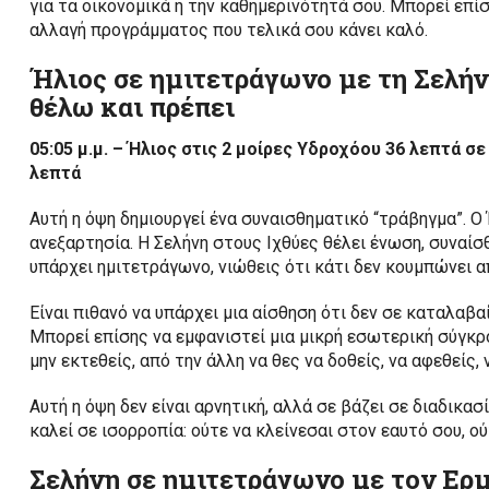
για τα οικονομικά ή την καθημερινότητά σου. Μπορεί επίσ
αλλαγή προγράμματος που τελικά σου κάνει καλό.
Ήλιος σε ημιτετράγωνο με τη Σελή
θέλω και πρέπει
05:05 μ.μ. – Ήλιος στις 2 μοίρες Υδροχόου 36 λεπτά σ
λεπτά
Αυτή η όψη δημιουργεί ένα συναισθηματικό “τράβηγμα”. Ο
ανεξαρτησία. Η Σελήνη στους Ιχθύες θέλει ένωση, συναίσ
υπάρχει ημιτετράγωνο, νιώθεις ότι κάτι δεν κουμπώνει 
Είναι πιθανό να υπάρχει μια αίσθηση ότι δεν σε καταλαβαί
Μπορεί επίσης να εμφανιστεί μια μικρή εσωτερική σύγκρο
μην εκτεθείς, από την άλλη να θες να δοθείς, να αφεθείς, 
Αυτή η όψη δεν είναι αρνητική, αλλά σε βάζει σε διαδικα
καλεί σε ισορροπία: ούτε να κλείνεσαι στον εαυτό σου, ο
Σελήνη σε ημιτετράγωνο με τον Ερ