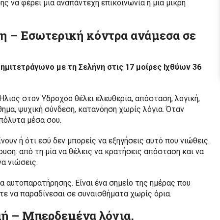
ης να φέρει μια αναπάντεχη επικοινωνία ή μια μικρή
νη – Εσωτερική κόντρα ανάμεσα σε
ε ημιτετράγωνο με τη Σελήνη στις 17 μοίρες Ιχθύων 36
 Ήλιος στον Υδροχόο θέλει ελευθερία, απόσταση, λογική,
θημα, ψυχική σύνδεση, κατανόηση χωρίς λόγια. Όταν
απόλυτα μέσα σου.
νουν ή ότι εσύ δεν μπορείς να εξηγήσεις αυτό που νιώθεις.
υση: από τη μία να θέλεις να κρατήσεις απόσταση και να
να νιώσεις.
σία αυτοπαρατήρησης. Είναι ένα σημείο της ημέρας που
ύτε να παραδίνεσαι σε συναισθήματα χωρίς όρια.
μή – Μπερδεμένα λόγια,