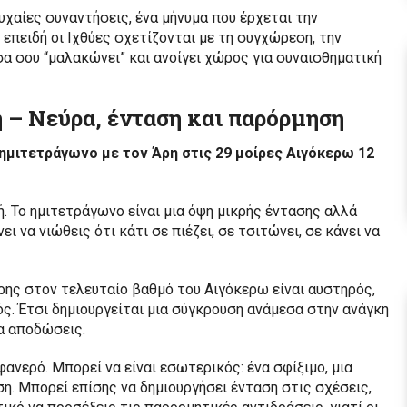
τυχαίες συναντήσεις, ένα μήνυμα που έρχεται την
 επειδή οι Ιχθύες σχετίζονται με τη συγχώρεση, την
σα σου “μαλακώνει” και ανοίγει χώρος για συναισθηματική
 – Νεύρα, ένταση και παρόρμηση
ε ημιτετράγωνο με τον Άρη στις 29 μοίρες Αιγόκερω 12
ή. Το ημιτετράγωνο είναι μια όψη μικρής έντασης αλλά
ι να νιώθεις ότι κάτι σε πιέζει, σε τσιτώνει, σε κάνει να
Άρης στον τελευταίο βαθμό του Αιγόκερω είναι αυστηρός,
ς. Έτσι δημιουργείται μια σύγκρουση ανάμεσα στην ανάγκη
να αποδώσεις.
φανερό. Μπορεί να είναι εσωτερικός: ένα σφίξιμο, μια
έση. Μπορεί επίσης να δημιουργήσει ένταση στις σχέσεις,