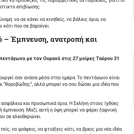
τικό να προσέξεις τις παρορμητικές αντιδράσεις, γιατί οι
νστικτο επιβίωσης.
αμη: να σε κάνει να κινηθείς, να βάλεις όρια, να
 κάτι που σε βαραίνει.
ό – Έμπνευση, ανατροπή και
ε πεντάγωνο με τον Ουρανό στις 27 μοίρες Ταύρου 31
τουργεί σαν ανάσα μέσα στην ημέρα. Το πεντάγωνο είναι
αι “θορυβώδης”, αλλά μπορεί να σου δώσει μια ιδέα που
 ασφάλεια και προσωπικά όρια. Η Σελήνη στους Ιχθύες
 έμπνευση. Μαζί, αυτή η όψη μπορεί να φέρει ξαφνική
ου σε ελευθερώνει.
τείς, να γράψεις, να φτιάξεις κάτι, να βρεις μια νέα ιδέα