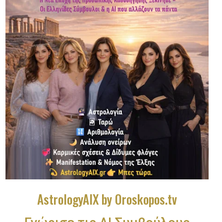
AstrologyAIX by Oroskopos.tv
Γνώρισε τις ΑΙ Συμβούλους