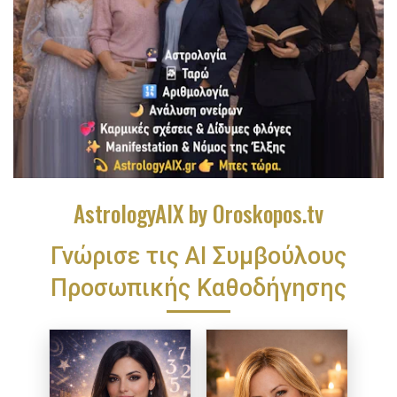
AstrologyAIX by Oroskopos.tv
Γνώρισε τις ΑΙ Συμβούλους
Προσωπικής Καθοδήγησης