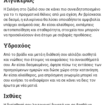
Αιγόκερως
Η Σελήνη στο ζώδιό σου σε κάνει πιο συνειδητοποιημένο
για το τι πραγματικά θέλεις από μια σχέση. Αν βρίσκεσαι
σε δεσμό, η ειλικρίνεια θα λύσει οποιαδήποτε αμφιβολία
υπάρχει ανάμεσά σας. Αν είσαι ελεύθερος, εκπέμπεις
αυτοπεποίθηση και σταθερότητα, στοιχεία που μπορούν
να προσελκύσουν ένα άτομο με σοβαρές προθέσεις.
Υδροχόος
Από το βράδυ και μετά η διάθεσή σου αλλάζει αισθητά
και νιώθεις πιο έτοιμος να εκφράσεις τα συναισθήματά
σου. Αν είσαι δεσμευμένος, άφησε πίσω τις εντάσεις των
προηγούμενων ημερών και δώσε χώρο στην κατανόηση.
Αν είσαι ελεύθερος, μια απρόσμενη γνωριμία μπορεί να
σου κινήσει το ενδιαφέρον και να σε κάνει να δεις τον
έρωτα με νέα ματιά.
Ιχθύες
Η διαίσθησή σου λειτουργεί δυνατά και σε βοηθά να