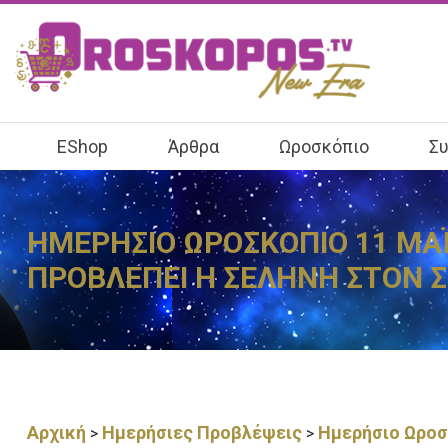
EShop
Άρθρα
Ωροσκόπιο
Συ
ΗΜΕΡΗΣΙΟ ΩΡΟΣΚΟΠΙΟ 11 ΜΑΪΟ
ΠΡΟΒΛΕΠΕΙ Η ΣΕΛΗΝΗ ΣΤΟΝ Σ
Αρχική
Ημερήσιες Προβλέψεις
Ημερήσιο Ωροσκ
>
>