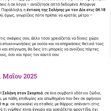
σεις ή σε λόγια – αναζήτησε απτά δεδομένα. Απόφυγε
. Παράλληλα, η
ένταση της Σελήνης με τον Δία στις 04:18
ύ, όμως, γνωρίζεις πότε πρέπει να κρατάς μέτρο –
ις σκέψεις σου, άλλο τόσο χρειάζεται να δίνεις χώρο
α επικοινωνήσεις με ουσία και να επηρεάσεις θετικά τους
 και επίγνωση, θα δεις ότι μπορείς να ανοίξεις πόρτες
υς, όσο και προς τον εαυτό σου.
1 Μαΐου 2025
 Η
Σελήνη στον Σκορπιό
, σε ένα συμβατό υδάτινο ζώδιο,
υ, με πάθη, επιθυμίες και απωθημένα που δεν σε αφήνουν
 π.μ.
σε προκαλεί να σταθείς με θάρρος απέναντι στις
ό,τι νιώθεις είναι έγκυρο και χρειάζεται φροντίδα, όχι