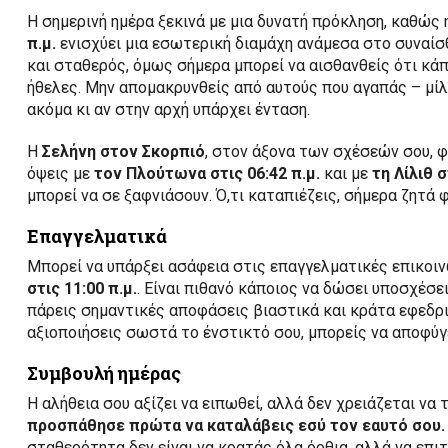
Η σημερινή ημέρα ξεκινά με μια δυνατή πρόκληση, καθώς
π.μ.
ενισχύει μια εσωτερική διαμάχη ανάμεσα στο συναίσθ
και σταθερός, όμως σήμερα μπορεί να αισθανθείς ότι κά
ήθελες. Μην απομακρυνθείς από αυτούς που αγαπάς – μίλη
ακόμα κι αν στην αρχή υπάρχει ένταση.
Η
Σελήνη στον Σκορπιό
, στον άξονα των σχέσεών σου, φ
όψεις με
τον Πλούτωνα στις 06:42 π.μ.
και με
τη Λίλιθ σ
μπορεί να σε ξαφνιάσουν. Ό,τι καταπιέζεις, σήμερα ζητά 
Επαγγελματικά
Μπορεί να υπάρξει ασάφεια στις επαγγελματικές επικοινω
στις 11:00 π.μ.
. Είναι πιθανό κάποιος να δώσει υποσχέσε
πάρεις σημαντικές αποφάσεις βιαστικά και κράτα εφεδρικ
αξιοποιήσεις σωστά το ένστικτό σου, μπορείς να αποφύγει
Συμβουλή ημέρας
Η αλήθεια σου αξίζει να ειπωθεί, αλλά δεν χρειάζεται να 
προσπάθησε πρώτα να καταλάβεις εσύ τον εαυτό σου.
σταθερότητα δεν είναι να κρατάς όλα όρθια, αλλά να επιτ