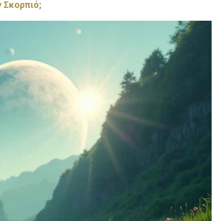
ν Σκορπιό;