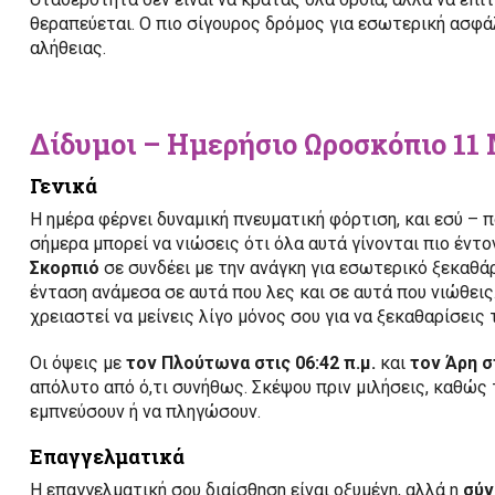
θεραπεύεται. Ο πιο σίγουρος δρόμος για εσωτερική ασφάλ
αλήθειας.
Δίδυμοι – Ημερήσιο Ωροσκόπιο 11
Γενικά
Η ημέρα φέρνει δυναμική πνευματική φόρτιση, και εσύ – π
σήμερα μπορεί να νιώσεις ότι όλα αυτά γίνονται πιο έντο
Σκορπιό
σε συνδέει με την ανάγκη για εσωτερικό ξεκαθά
ένταση ανάμεσα σε αυτά που λες και σε αυτά που νιώθεις
χρειαστεί να μείνεις λίγο μόνος σου για να ξεκαθαρίσεις
Οι όψεις με
τον Πλούτωνα στις 06:42 π.μ.
και
τον Άρη στ
απόλυτο από ό,τι συνήθως. Σκέψου πριν μιλήσεις, καθώς 
εμπνεύσουν ή να πληγώσουν.
Επαγγελματικά
Η επαγγελματική σου διαίσθηση είναι οξυμένη, αλλά η
σύν