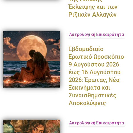
Έκλειψης και των
Ριζικών Αλλαγών
Αστρολογική Επικαιρότητα
Εβδομαδιαίο
Ερωτικό Ωροσκόπιο
9 Αυγούστου 2026
έως 16 Αυγούστου
2026: Έρωτας, Νέα
Ξεκινήματα και
Συναισθηματικές
Αποκαλύψεις
Αστρολογική Επικαιρότητα