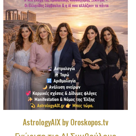
AstrologyAIX by Oroskopos.tv
Γνώρισε τις ΑΙ Συμβούλους