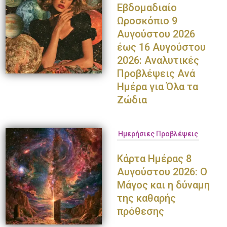
Εβδομαδιαίο
Ωροσκόπιο 9
Αυγούστου 2026
έως 16 Αυγούστου
2026: Αναλυτικές
Προβλέψεις Ανά
Ημέρα για Όλα τα
Ζώδια
Ημερήσιες Προβλέψεις
Κάρτα Ημέρας 8
Αυγούστου 2026: Ο
Μάγος και η δύναμη
της καθαρής
πρόθεσης