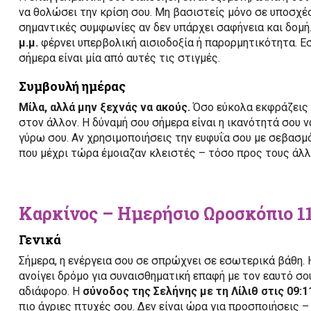
να θολώσει την κρίση σου. Μη βασιστείς μόνο σε υποσχέ
σημαντικές συμφωνίες αν δεν υπάρχει σαφήνεια και δομή
μ.μ.
φέρνει υπερβολική αισιοδοξία ή παρορμητικότητα. Εσ
σήμερα είναι μία από αυτές τις στιγμές.
Συμβουλή ημέρας
Μίλα, αλλά μην ξεχνάς να ακούς.
Όσο εύκολα εκφράζεις τ
στον άλλον. Η δύναμή σου σήμερα είναι η ικανότητά σου ν
γύρω σου. Αν χρησιμοποιήσεις την ευφυΐα σου με σεβασμό
που μέχρι τώρα έμοιαζαν κλειστές – τόσο προς τους άλλο
Καρκίνος – Ημερήσιο Ωροσκόπιο 1
Γενικά
Σήμερα, η ενέργεια σου σε σπρώχνει σε εσωτερικά βάθη.
ανοίγει δρόμο για συναισθηματική επαφή με τον εαυτό σο
αδιάφορο. Η
σύνοδος της Σελήνης με τη Λίλιθ στις 09:11
πιο άγριες πτυχές σου. Δεν είναι ώρα για προσποιήσεις – 