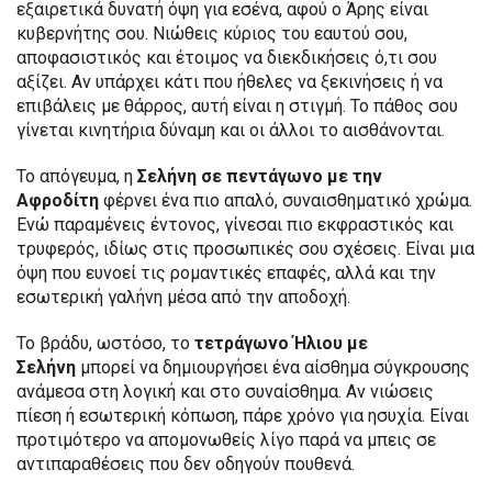
εξαιρετικά δυνατή όψη για εσένα, αφού ο Άρης είναι
κυβερνήτης σου. Νιώθεις κύριος του εαυτού σου,
αποφασιστικός και έτοιμος να διεκδικήσεις ό,τι σου
αξίζει. Αν υπάρχει κάτι που ήθελες να ξεκινήσεις ή να
επιβάλεις με θάρρος, αυτή είναι η στιγμή. Το πάθος σου
γίνεται κινητήρια δύναμη και οι άλλοι το αισθάνονται.
Το απόγευμα, η
Σελήνη σε πεντάγωνο με την
Αφροδίτη
φέρνει ένα πιο απαλό, συναισθηματικό χρώμα.
Ενώ παραμένεις έντονος, γίνεσαι πιο εκφραστικός και
τρυφερός, ιδίως στις προσωπικές σου σχέσεις. Είναι μια
όψη που ευνοεί τις ρομαντικές επαφές, αλλά και την
εσωτερική γαλήνη μέσα από την αποδοχή.
Το βράδυ, ωστόσο, το
τετράγωνο Ήλιου με
Σελήνη
μπορεί να δημιουργήσει ένα αίσθημα σύγκρουσης
ανάμεσα στη λογική και στο συναίσθημα. Αν νιώσεις
πίεση ή εσωτερική κόπωση, πάρε χρόνο για ησυχία. Είναι
προτιμότερο να απομονωθείς λίγο παρά να μπεις σε
αντιπαραθέσεις που δεν οδηγούν πουθενά.