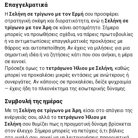
Επαγγελματικά
Η
Σελήνη σε τρίγωνο με τον Ερμή
σου προσφέρει
στρατηγική σκέψη και διορατικότητα, ενώ η
Σελήνη σε
τρίγωνο με τον Άρη
σε κάνει ασταμάτητο. Σήμερα
μπορείς να προωθήσεις σχέδια, να πάρεις πρωτοβουλίες
ή να αντιμετωπίσεις επαγγελματικές προκλήσεις με
θάρρος και αυτοπεποίθηση. Αν έχεις να μιλήσεις για μια
σημαντική ιδέα ή να ζητήσεις κάτι που σου ανήκει, η μέρα
σε ευνοεί.
Πρόσεξε όμως το
τετράγωνο Ήλιου με Σελήνη
, καθώς
μπορεί να προκαλέσει μικρές εντάσεις με ανώτερους ή
συνεργάτες. Αν κάποιος σε προκαλέσει, δείξε ψυχραιμία
— έχεις ήδη το πλεονέκτημα της εσωτερικής δύναμης.
Συμβουλή της ημέρας
Με τη
Σελήνη σε τρίγωνο με Άρη
, είσαι στο απόγειο της
ενέργειάς σου, αλλά το
τετράγωνο Ήλιου με
Σελήνη
σου θυμίζει πως η πραγματική δύναμη βρίσκεται
στον έλεγχο. Σήμερα μπορείς να πετύχεις ό,τι βάλεις
στο μυαλό σου, αρκεί να μη λειτουργήσεις παρορμητικά.