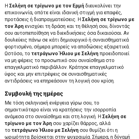
Η
Σελήνη σε τρίγωνο με τον Ερμή
διευκολύνει την
επικοινωνία, οπότε είναι ιδανική στιγμή για επαφές,
προτάσεις ή διαπραγματεύσεις. Η
Σελήνη σε τρίγωνο με
τον Άρη
ενισχύει τη δράση και τη θέλησή σου, δίνοντάς
σου αυτοπεποίθηση να διεκδικήσεις όσα δικαιούσαι. Αν
δουλεύεις πάνω σε κάτι δημιουργικό ή συναισθηματικά
φορτισμένο, σήμερα μπορείς να αποδώσεις εξαιρετικά.
Ωστόσο, το
τετράγωνο Ήλιου με Σελήνη
προειδοποιεί
να μη φέρεις το προσωπικό σου συναίσθημα στο
επαγγελματικό περιβάλλον. Κράτησε επαγγελματικό
ύφος και μην επιτρέψεις σε συναισθηματικές
αντιδράσεις να επηρεάσουν τη λογική σου κρίση.
Συμβουλή της ημέρας
Με τόση σεληνιακή ενέργεια γύρω σου, το
σημαντικότερο είναι να κρατήσεις την ισορροπία
ανάμεσα στο συναίσθημα και στη λογική. Η
Σελήνη σε
τρίγωνο με τον Άρη
σου χαρίζει θάρρος, αλλά
το
τετράγωνο Ήλιου με Σελήνη
σου θυμίζει ότι η
ωριμότητα βρίσκεται στην ψυχραιμία. Σήμερα, η δύναμή