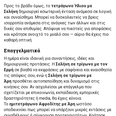
Προς το βράδυ όμως, το
τετράγωνο Ήλιου με
Σελήνη
δημιουργεί εσωτερική ένταση ανάμεσα σε λογική
και συναίσθημα. Μπορεί να δυσκολευτείς να βρεις
ισορροπία ανάμεσα στις ανάγκες των άλλων και στις
δικές σου επιθυμίες. Απόφυγε να πιεστείς για αποφάσεις
και κράτησε ανοιχτό το μυαλό σου — αύριο θα έχεις πιο
καθαρή οπτική.
Επαγγελματικά
Η ημέρα είναι ιδανική για συναντήσεις, ιδέες και
δημιουργικές προτάσεις. Η
Σελήνη σε τρίγωνο με τον
Ερμή
σε βοηθά να εκφράσεις με σαφήνεια και ευαισθησία
τις απόψεις σου, ενώ η
Σελήνη σε τρίγωνο με
Άρη
προσθέτει αυτοπεποίθηση και δυναμισμό στις
κινήσεις σου. Αν ασχολείσαι με επάγγελμα που
σχετίζεται με επικοινωνία, εκπαίδευση, εμπορικές
δραστηριότητες ή media, θα έχεις εύνοια.
Το
ημιτετράγωνο Αφροδίτης με Άρη
ωστόσο
υποδεικνύει πως μπορεί να υπάρξουν μικρές εντάσεις με
συναδέλφους ή σύγκρουση προτεραιοτήτων. Κράτησε