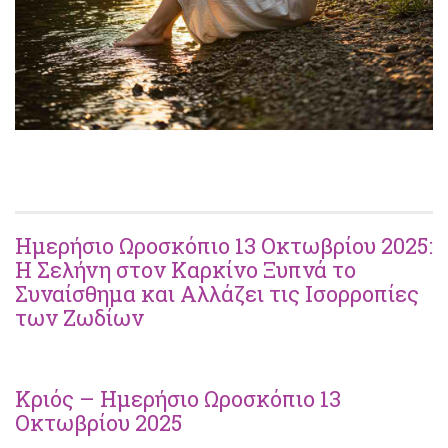
Ημερήσιο Ωροσκόπιο 13 Οκτωβρίου 2025:
Η Σελήνη στον Καρκίνο Ξυπνά το
Συναίσθημα και Αλλάζει τις Ισορροπίες
των Ζωδίων
Κριός – Ημερήσιο Ωροσκόπιο 13
Οκτωβρίου 2025