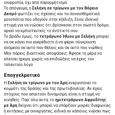
ισορροπία, όχι από παρορμητισμό.
Το απόγευμα, η
Σελήνη σε τρίγωνο με τον Βόρειο
Δεσμό
φωτίζει τις σχέσεις και τα συναισθηματικά
μονοπάτια που οδηγούν στην εξέλιξη. Είναι ιδανική
στιγμή για να νιώσεις ότι βρίσκεσαι στον σωστό δρόμο,
αρκεί να εμπιστευτείς το ένστικτό σου.
Το βράδυ όμως, το
τετράγωνο Ήλιου με Σελήνη
μπορεί
να σε κάνει πιο ευερέθιστο ή να φέρει σύγκρουση
ανάμεσα σε αυτό που θέλεις και σε αυτό που νιώθεις.
Μην πάρεις βιαστικές αποφάσεις. Άφησε τη μέρα να
κλείσει ήρεμα, χωρίς να επιδιώξεις να έχεις τον
τελευταίο λόγο.
Επαγγελματικά
Η
Σελήνη σε τρίγωνο με τον Άρη
ενεργοποιεί το
κομμάτι της δράσης και της πρωτοβουλίας. Αν έχεις
στόχους που απαιτούν δυναμισμό, είναι η στιγμή να
κινηθείς. Παρ’ όλα αυτά, το
ημιτετράγωνο Αφροδίτης
με Άρη
δείχνει ότι μπορεί να υπάρξουν μικρές διαφωνίες
ή εντάσεις με συνεργάτες, ειδικά αν κάποιος νιώσει πως