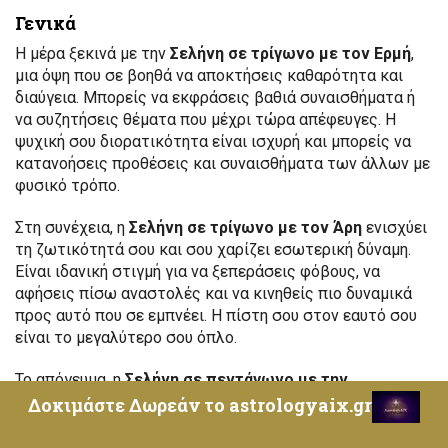
Γενικά
Η μέρα ξεκινά με την
Σελήνη σε τρίγωνο με τον Ερμή
,
μια όψη που σε βοηθά να αποκτήσεις καθαρότητα και
διαύγεια. Μπορείς να εκφράσεις βαθιά συναισθήματα ή
να συζητήσεις θέματα που μέχρι τώρα απέφευγες. Η
ψυχική σου διορατικότητα είναι ισχυρή και μπορείς να
κατανοήσεις προθέσεις και συναισθήματα των άλλων με
φυσικό τρόπο.
Στη συνέχεια, η
Σελήνη σε τρίγωνο με τον Άρη
ενισχύει
τη ζωτικότητά σου και σου χαρίζει εσωτερική δύναμη.
Είναι ιδανική στιγμή για να ξεπεράσεις φόβους, να
αφήσεις πίσω αναστολές και να κινηθείς πιο δυναμικά
προς αυτό που σε εμπνέει. Η πίστη σου στον εαυτό σου
είναι το μεγαλύτερο σου όπλο.
Το απόγευμα, η
Σελήνη σε πεντάγωνο με την
Αφροδίτη
φέρνει συναισθηματική ευαισθησία και
Δοκιμάστε Δωρεάν το astrologyaix.gr
γοητεία. Η διάθεσή σου γίνεται πιο τρυφερή και μπορεί
να θελήσεις να περάσεις χρόνο με ανθρώπους που σε