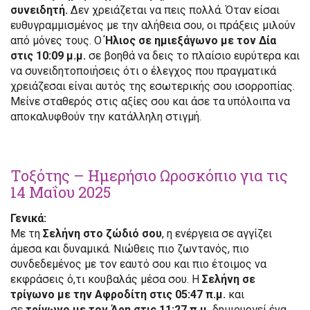
συνειδητή.
Δεν χρειάζεται να πεις πολλά. Όταν είσαι
ευθυγραμμισμένος με την αλήθεια σου, οι πράξεις μιλούν
από μόνες τους. Ο
Ήλιος σε ημιεξάγωνο με τον Δία
στις 10:09 μ.μ.
σε βοηθά να δεις το πλαίσιο ευρύτερα και
να συνειδητοποιήσεις ότι ο έλεγχος που πραγματικά
χρειάζεσαι είναι αυτός της εσωτερικής σου ισορροπίας.
Μείνε σταθερός στις αξίες σου και άσε τα υπόλοιπα να
αποκαλυφθούν την κατάλληλη στιγμή.
Τοξότης – Ημερήσιο Ωροσκόπιο για τις
14 Μαΐου 2025
Γενικά:
Με τη
Σελήνη στο ζώδιό σου
, η ενέργεια σε αγγίζει
άμεσα και δυναμικά. Νιώθεις πιο ζωντανός, πιο
συνδεδεμένος με τον εαυτό σου και πιο έτοιμος να
εκφράσεις ό,τι κουβαλάς μέσα σου. Η
Σελήνη σε
τρίγωνο με την Αφροδίτη στις 05:47 π.μ.
και
σε
τρίγωνο με τον Άρη στις 11:27 π.μ.
δημιουργεί ένα