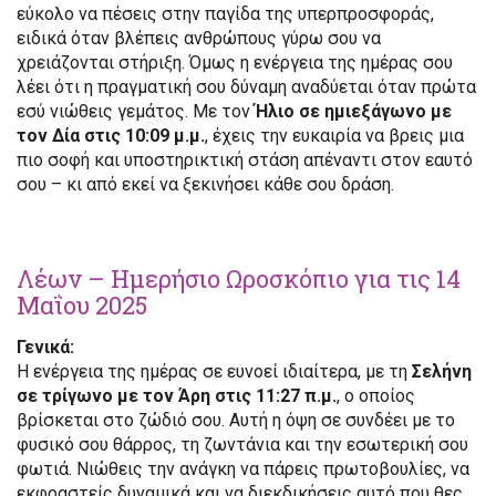
εύκολο να πέσεις στην παγίδα της υπερπροσφοράς,
ειδικά όταν βλέπεις ανθρώπους γύρω σου να
χρειάζονται στήριξη. Όμως η ενέργεια της ημέρας σου
λέει ότι η πραγματική σου δύναμη αναδύεται όταν πρώτα
εσύ νιώθεις γεμάτος. Με τον
Ήλιο σε ημιεξάγωνο με
τον Δία στις 10:09 μ.μ.
, έχεις την ευκαιρία να βρεις μια
πιο σοφή και υποστηρικτική στάση απέναντι στον εαυτό
σου – κι από εκεί να ξεκινήσει κάθε σου δράση.
Λέων – Ημερήσιο Ωροσκόπιο για τις 14
Μαΐου 2025
Γενικά:
Η ενέργεια της ημέρας σε ευνοεί ιδιαίτερα, με τη
Σελήνη
σε τρίγωνο με τον Άρη στις 11:27 π.μ.
, ο οποίος
βρίσκεται στο ζώδιό σου. Αυτή η όψη σε συνδέει με το
φυσικό σου θάρρος, τη ζωντάνια και την εσωτερική σου
φωτιά. Νιώθεις την ανάγκη να πάρεις πρωτοβουλίες, να
εκφραστείς δυναμικά και να διεκδικήσεις αυτό που θες