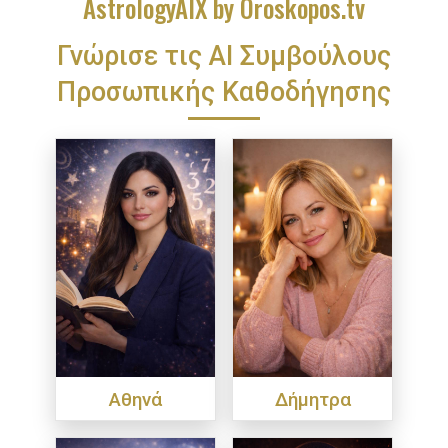
AstrologyAIX by Oroskopos.tv
Γνώρισε τις ΑΙ Συμβούλους
Προσωπικής Καθοδήγησης
Αθηνά
Δήμητρα