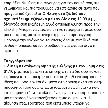
ταιριάζει. Νιώθεις πιο σίγουρος για τον εαυτό σου, πιο
γειωμένος και πιο πρόθυμος να εστιάσεις σε αυτό που
πραγματικά έχει αξία. Ο
Ήλιος στο ζώδιό σου
σχηματίζει ημιεξάγωνο με τον Δία στις 10:09 μ.μ.
,
δίνοντάς σου μια ήρεμη αλλά σταθερή ώθηση προς την
εξέλιξη. Μπορεί να νιώσεις ότι κάτι ωριμάζει μέσα σου,
μια απόφαση, μια κατανόηση ή μια νέα προσέγγιση.
Πρόσεξε την ανάγκη να τα κάνεις όλα με τον δικό σου
ρυθμό – σήμερα, αυτός ο ρυθμός είναι σύμμαχος, όχι
εμπόδιο.
Επαγγελματικά:
Η
διπλή πεντάγωνη όψη της Σελήνης με τον Ερμή στις
01:10 μ.μ.
, που βρίσκεται επίσης στο ζώδιό σου, ευνοεί
τη διαύγεια της σκέψης σου και σε βοηθά να εκφράσεις
ιδέες που βασίζονται όχι μόνο στη λογική αλλά και στην
προσωπική σου σοφία. Είναι ιδανική στιγμή για να πεις
κάτι σημαντικό, να στείλεις ένα μήνυμα, να παρουσιάσεις
μια πρόταση ή να επανεξετάσεις μια συμφωνία. Η
αίσθηση σταθερότητας που εκπέμπεις μπορεί να