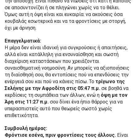
την αποδοχή. Είναι πιθανό να νιώσεις ότι κάτι ή κάποιος
σε αποσυντονίζει ή σε πληγώνει χωρίς να το θέλει.
Όμως αυτή η όψη είναι και ευκαιρία: να ακούσεις όσα
κουβαλάς εσωτερικά και να τα φροντίσεις με στοργή,
όχι με άρνηση.
Επαγγελματικά:
Η μέρα δεν είναι ιδανική για συγκρούσεις ή απαιτήσεις,
αλλά είναι κατάλληλη για ενσυναίσθηση και σωστή
διαχείριση καταστάσεων που χρειάζονται
συναισθηματική νοημοσύνη. Αν μπορείς να αξιοποιήσεις
τη διαίσθησή σου, θα εντοπίσεις πού να επενδύσεις την
ενέργειά σου και πού να κάνεις πίσω. Το
τρίγωνο της
Σελήνης με την Αφροδίτη στις 05:47 π.μ.
σε βοηθά να
κερδίσεις τη συμπάθεια των άλλων, ενώ η
όψη με τον
Άρη στις 11:27 π.μ.
σου δίνει ένα ήπιο θάρρος για να
υπερασπιστείς αυτό που θεωρείς σωστό χωρίς
επιθετικότητα.
Συμβουλή ημέρας:
Φρόντισε εσένα, πριν φροντίσεις τους άλλους.
Είναι