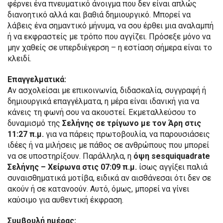
φέρνει ένα πνευματικό άνοιγμα που δεν είναι απλώς
διανοητικό αλλά και βαθιά δημιουργικό. Μπορεί να
λάβεις ένα σημαντικό μήνυμα, να σου έρθει μια αναλαμπή
ή να εκφραστείς με τρόπο που αγγίζει. Πρόσεξε μόνο να
μην χαθείς σε υπερδιέγερση – η εστίαση σήμερα είναι το
κλειδί.
Επαγγελματικά:
Αν ασχολείσαι με επικοινωνία, διδασκαλία, συγγραφή ή
δημιουργικά επαγγέλματα, η μέρα είναι ιδανική για να
κάνεις τη φωνή σου να ακουστεί. Εκμεταλλεύσου το
δυναμισμό της
Σελήνης σε τρίγωνο με τον Άρη στις
11:27 π.μ.
για να πάρεις πρωτοβουλία, να παρουσιάσεις
ιδέες ή να μιλήσεις με πάθος σε ανθρώπους που μπορεί
να σε υποστηρίξουν. Παράλληλα, η
όψη sesquiquadrate
Σελήνης – Χείρωνα στις 07:09 π.μ.
ίσως αγγίξει παλιά
συναισθηματικά μοτίβα, ειδικά αν αισθάνεσαι ότι δεν σε
ακούν ή σε κατανοούν. Αυτό, όμως, μπορεί να γίνει
καύσιμο για αυθεντική έκφραση.
Συμβουλή ημέρας: