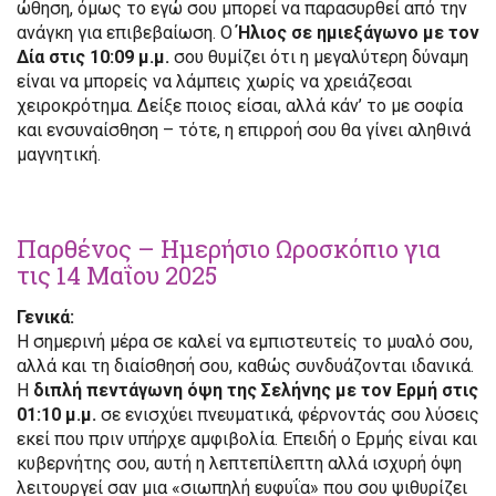
ώθηση, όμως το εγώ σου μπορεί να παρασυρθεί από την
ανάγκη για επιβεβαίωση. Ο
Ήλιος σε ημιεξάγωνο με τον
Δία στις 10:09 μ.μ.
σου θυμίζει ότι η μεγαλύτερη δύναμη
είναι να μπορείς να λάμπεις χωρίς να χρειάζεσαι
χειροκρότημα. Δείξε ποιος είσαι, αλλά κάν’ το με σοφία
και ενσυναίσθηση – τότε, η επιρροή σου θα γίνει αληθινά
μαγνητική.
Παρθένος – Ημερήσιο Ωροσκόπιο για
τις 14 Μαΐου 2025
Γενικά:
Η σημερινή μέρα σε καλεί να εμπιστευτείς το μυαλό σου,
αλλά και τη διαίσθησή σου, καθώς συνδυάζονται ιδανικά.
Η
διπλή πεντάγωνη όψη της Σελήνης με τον Ερμή στις
01:10 μ.μ.
σε ενισχύει πνευματικά, φέρνοντάς σου λύσεις
εκεί που πριν υπήρχε αμφιβολία. Επειδή ο Ερμής είναι και
κυβερνήτης σου, αυτή η λεπτεπίλεπτη αλλά ισχυρή όψη
λειτουργεί σαν μια «σιωπηλή ευφυΐα» που σου ψιθυρίζει