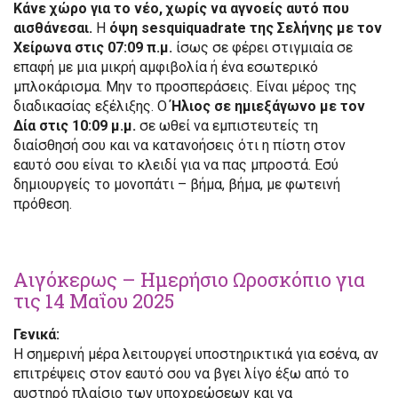
Κάνε χώρο για το νέο, χωρίς να αγνοείς αυτό που
αισθάνεσαι.
Η
όψη sesquiquadrate της Σελήνης με τον
Χείρωνα στις 07:09 π.μ.
ίσως σε φέρει στιγμιαία σε
επαφή με μια μικρή αμφιβολία ή ένα εσωτερικό
μπλοκάρισμα. Μην το προσπεράσεις. Είναι μέρος της
διαδικασίας εξέλιξης. Ο
Ήλιος σε ημιεξάγωνο με τον
Δία στις 10:09 μ.μ.
σε ωθεί να εμπιστευτείς τη
διαίσθησή σου και να κατανοήσεις ότι η πίστη στον
εαυτό σου είναι το κλειδί για να πας μπροστά. Εσύ
δημιουργείς το μονοπάτι – βήμα, βήμα, με φωτεινή
πρόθεση.
Αιγόκερως – Ημερήσιο Ωροσκόπιο για
τις 14 Μαΐου 2025
Γενικά:
Η σημερινή μέρα λειτουργεί υποστηρικτικά για εσένα, αν
επιτρέψεις στον εαυτό σου να βγει λίγο έξω από το
αυστηρό πλαίσιο των υποχρεώσεων και να