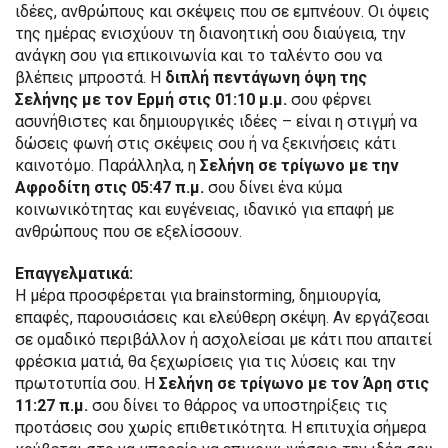
ιδέες, ανθρώπους και σκέψεις που σε εμπνέουν. Οι όψεις
της ημέρας ενισχύουν τη διανοητική σου διαύγεια, την
ανάγκη σου για επικοινωνία και το ταλέντο σου να
βλέπεις μπροστά. Η
διπλή πεντάγωνη όψη της
Σελήνης με τον Ερμή στις 01:10 μ.μ.
σου φέρνει
ασυνήθιστες και δημιουργικές ιδέες – είναι η στιγμή να
δώσεις φωνή στις σκέψεις σου ή να ξεκινήσεις κάτι
καινοτόμο. Παράλληλα, η
Σελήνη σε τρίγωνο με την
Αφροδίτη στις 05:47 π.μ.
σου δίνει ένα κύμα
κοινωνικότητας και ευγένειας, ιδανικό για επαφή με
ανθρώπους που σε εξελίσσουν.
Επαγγελματικά:
Η μέρα προσφέρεται για brainstorming, δημιουργία,
επαφές, παρουσιάσεις και ελεύθερη σκέψη. Αν εργάζεσαι
σε ομαδικό περιβάλλον ή ασχολείσαι με κάτι που απαιτεί
φρέσκια ματιά, θα ξεχωρίσεις για τις λύσεις και την
πρωτοτυπία σου. Η
Σελήνη σε τρίγωνο με τον Άρη στις
11:27 π.μ.
σου δίνει το θάρρος να υποστηρίξεις τις
προτάσεις σου χωρίς επιθετικότητα. Η επιτυχία σήμερα