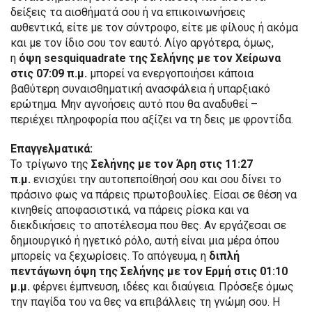
δείξεις τα αισθήματά σου ή να επικοινωνήσεις
αυθεντικά, είτε με τον σύντροφο, είτε με φίλους ή ακόμα
και με τον ίδιο σου τον εαυτό. Λίγο αργότερα, όμως,
η
όψη sesquiquadrate της Σελήνης με τον Χείρωνα
στις 07:09 π.μ.
μπορεί να ενεργοποιήσει κάποια
βαθύτερη συναισθηματική ανασφάλεια ή υπαρξιακό
ερώτημα. Μην αγνοήσεις αυτό που θα αναδυθεί –
περιέχει πληροφορία που αξίζει να τη δεις με φροντίδα.
Επαγγελματικά:
Το τρίγωνο της
Σελήνης με τον Άρη στις 11:27
π.μ.
ενισχύει την αυτοπεποίθησή σου και σου δίνει το
πράσινο φως να πάρεις πρωτοβουλίες. Είσαι σε θέση να
κινηθείς αποφασιστικά, να πάρεις ρίσκα και να
διεκδικήσεις το αποτέλεσμα που θες. Αν εργάζεσαι σε
δημιουργικό ή ηγετικό ρόλο, αυτή είναι μια μέρα όπου
μπορείς να ξεχωρίσεις. Το απόγευμα, η
διπλή
πεντάγωνη όψη της Σελήνης με τον Ερμή στις 01:10
μ.μ.
φέρνει έμπνευση, ιδέες και διαύγεια. Πρόσεξε όμως
την παγίδα του να θες να επιβάλλεις τη γνώμη σου. Η