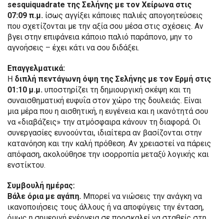
sesquiquadrate της Σελήνης με τον Χείρωνα στις
07:09 π.μ.
ίσως αγγίξει κάποιες παλιές απογοητεύσεις
που σχετίζονται με την αξία σου μέσα στις σχέσεις. Αν
βγει στην επιφάνεια κάποιο παλιό παράπονο, μην το
αγνοήσεις – έχει κάτι να σου διδάξει.
Επαγγελματικά:
Η
διπλή πεντάγωνη όψη της Σελήνης με τον Ερμή στις
01:10 μ.μ.
υποστηρίζει τη δημιουργική σκέψη και τη
συναισθηματική ευφυΐα στον χώρο της δουλειάς. Είναι
μια μέρα που η αισθητική, η ευγένεια και η ικανότητά σου
να «διαβάζεις» την ατμόσφαιρα κάνουν τη διαφορά. Οι
συνεργασίες ευνοούνται, ιδιαίτερα αν βασίζονται στην
κατανόηση και την καλή πρόθεση. Αν χρειαστεί να πάρεις
απόφαση, ακολούθησε την ισορροπία μεταξύ λογικής και
ενστίκτου.
Συμβουλή ημέρας:
Βάλε όρια με αγάπη.
Μπορεί να νιώσεις την ανάγκη να
ικανοποιήσεις τους άλλους ή να αποφύγεις την ένταση,
όμως η σημερινή ενέργεια σε προσκαλεί να σταθείς στη