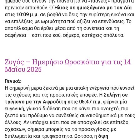
ημέρας σου δίνουν την ικανότητα να «πιάνεις» πράγματα
πριν καν ειπωθούν. Ο
Ήλιος σε ημιεξάγωνο με τον Δία
στις 10:09 μ.μ.
σε βοηθά να δεις την ευρύτερη εικόνα και
να επιλέξεις με ωριμότητα πού αξίζει να επενδύσεις. Το
αποτέλεσμα θα έρθει μέσα από τη συνέπεια και τη
σαφήνεια – κάτι που εσύ, σήμερα, κατέχεις απόλυτα.
Ζυγός – Ημερήσιο Ωροσκόπιο για τις 14
Μαΐου 2025
Γενικά:
Η σημερινή μέρα ξεκινά με μια απαλή ενέργεια που ευνοεί
τις σχέσεις και τις προσωπικές επαφές. Η
Σελήνη σε
τρίγωνο με την Αφροδίτη στις 05:47 π.μ.
φέρνει μία
ευγενική, γλυκιά διάθεση που σε κάνει πιο ανοιχτό, πιο
ζεστό και πρόθυμο να συνδεθείς συναισθηματικά με τους
άλλους. Αν υπάρχει κάτι που σε απασχολεί σε επίπεδο
σχέσεων, σήμερα μπορείς να το προσεγγίσεις με
διπλωματία και τρυφερότητα. Ωστόσο, η
όψη