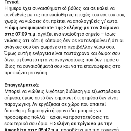
Γενικά:
Η ημέρα έχει συναισθηματικό βάθος και σε καλεί να
συνδεθείς με τις πιο ευαίσθητες πτυχές του εαυτού σου,
χωρίς να νιώσεις ότι πρέπει να απολογηθείς γι’ αυτό.
Η
όψη sesquiquadrate της Σελήνης με τον Χείρωνα
στις 07:09 π.μ.
αγγίζει ένα ευαίσθητο σημείο – ίσως
νιώσεις ότι κάτι ή κάποιος δεν σε καταλαβαίνει ή ότι οι
ανάγκες σου δεν χωράνε στο περιβάλλον γύρω σου.
Όμως αυτή η ενέργεια είναι ταυτόχρονα και δώρο: σου
δίνει τη δυνατότητα να αναγνωρίσεις πού δεν τιμάς ο
ίδιος τα συναισθήματά σου και να τα επαναφέρεις στο
προσκήνιο με αγάπη.
Επαγγελματικά:
Μπορεί να νιώθεις λιγότερη διάθεση για εξωστρέφεια
σήμερα, όμως αυτό δεν σημαίνει ότι η ημέρα δεν είναι
παραγωγική. Αν εργάζεσαι σε χώρο που απαιτεί
διαίσθηση, δημιουργία ή φροντίδα, μπορείς να
προσφέρεις πολλά – αρκεί να προστατεύσεις τα
εσωτερικά σου όρια. Η
Σελήνη σε τρίγωνο με την
Αφροδίτη στις 05:47 π.μ.
προσθέτει μία πιο τρυφερή,