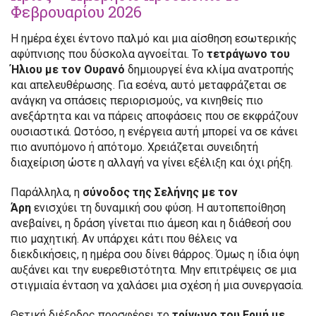
Φεβρουαρίου 2026
Η ημέρα έχει έντονο παλμό και μια αίσθηση εσωτερικής
αφύπνισης που δύσκολα αγνοείται. Το
τετράγωνο του
Ήλιου με τον Ουρανό
δημιουργεί ένα κλίμα ανατροπής
και απελευθέρωσης. Για εσένα, αυτό μεταφράζεται σε
ανάγκη να σπάσεις περιορισμούς, να κινηθείς πιο
ανεξάρτητα και να πάρεις αποφάσεις που σε εκφράζουν
ουσιαστικά. Ωστόσο, η ενέργεια αυτή μπορεί να σε κάνει
πιο ανυπόμονο ή απότομο. Χρειάζεται συνειδητή
διαχείριση ώστε η αλλαγή να γίνει εξέλιξη και όχι ρήξη.
Παράλληλα, η
σύνοδος της Σελήνης με τον
Άρη
ενισχύει τη δυναμική σου φύση. Η αυτοπεποίθηση
ανεβαίνει, η δράση γίνεται πιο άμεση και η διάθεσή σου
πιο μαχητική. Αν υπάρχει κάτι που θέλεις να
διεκδικήσεις, η ημέρα σου δίνει θάρρος. Όμως η ίδια όψη
αυξάνει και την ευερεθιστότητα. Μην επιτρέψεις σε μια
στιγμιαία ένταση να χαλάσει μια σχέση ή μια συνεργασία.
Θετική διέξοδος προσφέρει το
τρίγωνο του Ερμή με