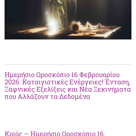
Ημερήσιο Ωροσκόπιο 16 Φεβρουαρίου
2026: Καταιγιστικές Ενέργειες! Ένταση,
Ξαφνικές Εξελίξεις και Νέα Ξεκινήματα
που Αλλάζουν τα Δεδομένα
Κριός – Ημερήσιο Ωροσκόπιο 16