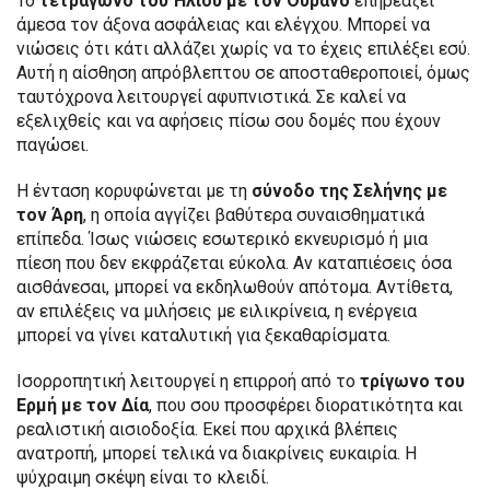
Το
τετράγωνο του Ήλιου με τον Ουρανό
επηρεάζει
άμεσα τον άξονα ασφάλειας και ελέγχου. Μπορεί να
νιώσεις ότι κάτι αλλάζει χωρίς να το έχεις επιλέξει εσύ.
Αυτή η αίσθηση απρόβλεπτου σε αποσταθεροποιεί, όμως
ταυτόχρονα λειτουργεί αφυπνιστικά. Σε καλεί να
εξελιχθείς και να αφήσεις πίσω σου δομές που έχουν
παγώσει.
Η ένταση κορυφώνεται με τη
σύνοδο της Σελήνης με
τον Άρη
, η οποία αγγίζει βαθύτερα συναισθηματικά
επίπεδα. Ίσως νιώσεις εσωτερικό εκνευρισμό ή μια
πίεση που δεν εκφράζεται εύκολα. Αν καταπιέσεις όσα
αισθάνεσαι, μπορεί να εκδηλωθούν απότομα. Αντίθετα,
αν επιλέξεις να μιλήσεις με ειλικρίνεια, η ενέργεια
μπορεί να γίνει καταλυτική για ξεκαθαρίσματα.
Ισορροπητική λειτουργεί η επιρροή από το
τρίγωνο του
Ερμή με τον Δία
, που σου προσφέρει διορατικότητα και
ρεαλιστική αισιοδοξία. Εκεί που αρχικά βλέπεις
ανατροπή, μπορεί τελικά να διακρίνεις ευκαιρία. Η
ψύχραιμη σκέψη είναι το κλειδί.