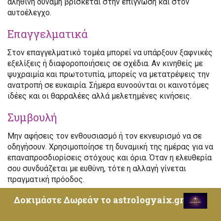
αληθινή δύναμη βρίσκεται στην επίγνωση και στον
αυτοέλεγχο.
Επαγγελματικά
Στον επαγγελματικό τομέα μπορεί να υπάρξουν ξαφνικές
εξελίξεις ή διαφοροποιήσεις σε σχέδια. Αν κινηθείς με
ψυχραιμία και πρωτοτυπία, μπορείς να μετατρέψεις την
ανατροπή σε ευκαιρία. Σήμερα ευνοούνται οι καινοτόμες
ιδέες και οι θαρραλέες αλλά μελετημένες κινήσεις.
Συμβουλή
Μην αφήσεις τον ενθουσιασμό ή τον εκνευρισμό να σε
οδηγήσουν. Χρησιμοποίησε τη δυναμική της ημέρας για να
επαναπροσδιορίσεις στόχους και όρια. Όταν η ελευθερία
σου συνδυάζεται με ευθύνη, τότε η αλλαγή γίνεται
πραγματική πρόοδος.
Ιχθύες – Ημερήσιο Ωροσκόπιο 16
Δοκιμάστε Δωρεάν το astrologyaix.gr
Φεβρουαρίου 2026