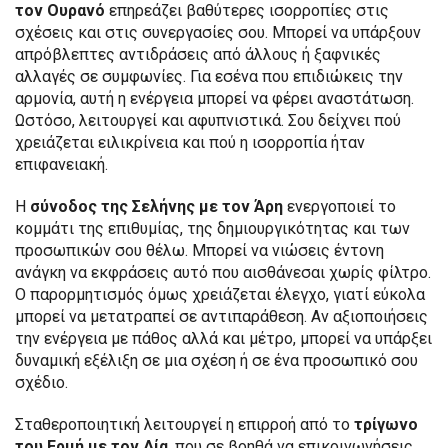
τον Ουρανό
επηρεάζει βαθύτερες ισορροπίες στις
σχέσεις και στις συνεργασίες σου. Μπορεί να υπάρξουν
απρόβλεπτες αντιδράσεις από άλλους ή ξαφνικές
αλλαγές σε συμφωνίες. Για εσένα που επιδιώκεις την
αρμονία, αυτή η ενέργεια μπορεί να φέρει αναστάτωση.
Ωστόσο, λειτουργεί και αφυπνιστικά. Σου δείχνει πού
χρειάζεται ειλικρίνεια και πού η ισορροπία ήταν
επιφανειακή.
Η
σύνοδος της Σελήνης με τον Άρη
ενεργοποιεί το
κομμάτι της επιθυμίας, της δημιουργικότητας και των
προσωπικών σου θέλω. Μπορεί να νιώσεις έντονη
ανάγκη να εκφράσεις αυτό που αισθάνεσαι χωρίς φίλτρο.
Ο παρορμητισμός όμως χρειάζεται έλεγχο, γιατί εύκολα
μπορεί να μετατραπεί σε αντιπαράθεση. Αν αξιοποιήσεις
την ενέργεια με πάθος αλλά και μέτρο, μπορεί να υπάρξει
δυναμική εξέλιξη σε μια σχέση ή σε ένα προσωπικό σου
σχέδιο.
Σταθεροποιητική λειτουργεί η επιρροή από το
τρίγωνο
του Ερμή με τον Δία
, που σε βοηθά να επικοινωνήσεις