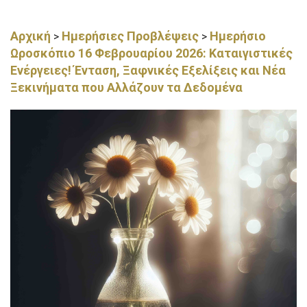
Αρχική
Ημερήσιες Προβλέψεις
Ημερήσιο
>
>
Ωροσκόπιο 16 Φεβρουαρίου 2026: Καταιγιστικές
Ενέργειες! Ένταση, Ξαφνικές Εξελίξεις και Νέα
Ξεκινήματα που Αλλάζουν τα Δεδομένα