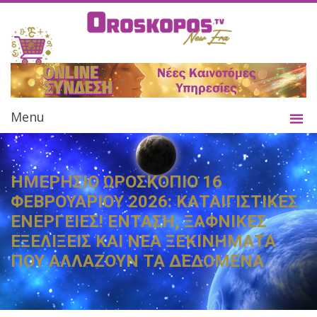
Menu
ΗΜΕΡΗΣΙΟ ΩΡΟΣΚΟΠΙΟ 16
ΦΕΒΡΟΥΑΡΙΟΥ 2026: ΚΑΤΑΙΓΙΣΤΙΚΕΣ
ΕΝΕΡΓΕΙΕΣ! ΕΝΤΑΣΗ, ΞΑΦΝΙΚΕΣ
ΕΞΕΛΙΞΕΙΣ ΚΑΙ ΝΕΑ ΞΕΚΙΝΗΜΑΤΑ
ΠΟΥ ΑΛΛΑΖΟΥΝ ΤΑ ΔΕΔΟΜΕΝΑ