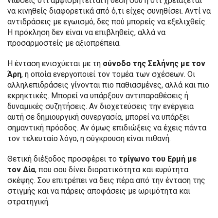
νιώσεις ότι αμφισβητείται η θέση σου ή ότι χρειάζεται
να κινηθείς διαφορετικά από ό,τι είχες συνηθίσει. Αντί να
αντιδράσεις με εγωισμό, δες πού μπορείς να εξελιχθείς.
Η πρόκληση δεν είναι να επιβληθείς, αλλά να
προσαρμοστείς με αξιοπρέπεια.
Η ένταση ενισχύεται με τη
σύνοδο της Σελήνης με τον
Άρη
, η οποία ενεργοποιεί τον τομέα των σχέσεων. Οι
αλληλεπιδράσεις γίνονται πιο παθιασμένες, αλλά και πιο
εκρηκτικές. Μπορεί να υπάρξουν αντιπαραθέσεις ή
δυναμικές συζητήσεις. Αν διοχετεύσεις την ενέργεια
αυτή σε δημιουργική συνεργασία, μπορεί να υπάρξει
σημαντική πρόοδος. Αν όμως επιδιώξεις να έχεις πάντα
τον τελευταίο λόγο, η σύγκρουση είναι πιθανή.
Θετική διέξοδος προσφέρει το
τρίγωνο του Ερμή με
τον Δία
, που σου δίνει διορατικότητα και ευρύτητα
σκέψης. Σου επιτρέπει να δεις πέρα από την ένταση της
στιγμής και να πάρεις αποφάσεις με ωριμότητα και
στρατηγική.