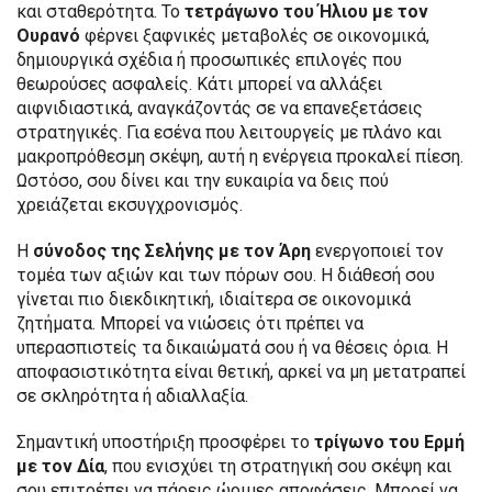
και σταθερότητα. Το
τετράγωνο του Ήλιου με τον
Ουρανό
φέρνει ξαφνικές μεταβολές σε οικονομικά,
δημιουργικά σχέδια ή προσωπικές επιλογές που
θεωρούσες ασφαλείς. Κάτι μπορεί να αλλάξει
αιφνιδιαστικά, αναγκάζοντάς σε να επανεξετάσεις
στρατηγικές. Για εσένα που λειτουργείς με πλάνο και
μακροπρόθεσμη σκέψη, αυτή η ενέργεια προκαλεί πίεση.
Ωστόσο, σου δίνει και την ευκαιρία να δεις πού
χρειάζεται εκσυγχρονισμός.
Η
σύνοδος της Σελήνης με τον Άρη
ενεργοποιεί τον
τομέα των αξιών και των πόρων σου. Η διάθεσή σου
γίνεται πιο διεκδικητική, ιδιαίτερα σε οικονομικά
ζητήματα. Μπορεί να νιώσεις ότι πρέπει να
υπερασπιστείς τα δικαιώματά σου ή να θέσεις όρια. Η
αποφασιστικότητα είναι θετική, αρκεί να μη μετατραπεί
σε σκληρότητα ή αδιαλλαξία.
Σημαντική υποστήριξη προσφέρει το
τρίγωνο του Ερμή
με τον Δία
, που ενισχύει τη στρατηγική σου σκέψη και
σου επιτρέπει να πάρεις ώριμες αποφάσεις. Μπορεί να