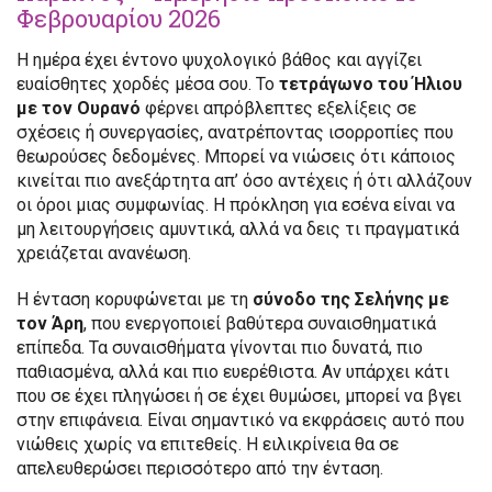
Φεβρουαρίου 2026
Η ημέρα έχει έντονο ψυχολογικό βάθος και αγγίζει
ευαίσθητες χορδές μέσα σου. Το
τετράγωνο του Ήλιου
με τον Ουρανό
φέρνει απρόβλεπτες εξελίξεις σε
σχέσεις ή συνεργασίες, ανατρέποντας ισορροπίες που
θεωρούσες δεδομένες. Μπορεί να νιώσεις ότι κάποιος
κινείται πιο ανεξάρτητα απ’ όσο αντέχεις ή ότι αλλάζουν
οι όροι μιας συμφωνίας. Η πρόκληση για εσένα είναι να
μη λειτουργήσεις αμυντικά, αλλά να δεις τι πραγματικά
χρειάζεται ανανέωση.
Η ένταση κορυφώνεται με τη
σύνοδο της Σελήνης με
τον Άρη
, που ενεργοποιεί βαθύτερα συναισθηματικά
επίπεδα. Τα συναισθήματα γίνονται πιο δυνατά, πιο
παθιασμένα, αλλά και πιο ευερέθιστα. Αν υπάρχει κάτι
που σε έχει πληγώσει ή σε έχει θυμώσει, μπορεί να βγει
στην επιφάνεια. Είναι σημαντικό να εκφράσεις αυτό που
νιώθεις χωρίς να επιτεθείς. Η ειλικρίνεια θα σε
απελευθερώσει περισσότερο από την ένταση.