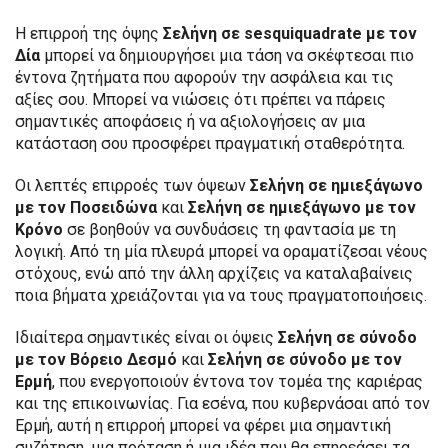
Η επιρροή της όψης
Σελήνη σε sesquiquadrate με τον
Δία
μπορεί να δημιουργήσει μια τάση να σκέφτεσαι πιο
έντονα ζητήματα που αφορούν την ασφάλεια και τις
αξίες σου. Μπορεί να νιώσεις ότι πρέπει να πάρεις
σημαντικές αποφάσεις ή να αξιολογήσεις αν μια
κατάσταση σου προσφέρει πραγματική σταθερότητα.
Οι λεπτές επιρροές των όψεων
Σελήνη σε ημιεξάγωνο
με τον Ποσειδώνα
και
Σελήνη σε ημιεξάγωνο με τον
Κρόνο
σε βοηθούν να συνδυάσεις τη φαντασία με τη
λογική. Από τη μία πλευρά μπορεί να οραματίζεσαι νέους
στόχους, ενώ από την άλλη αρχίζεις να καταλαβαίνεις
ποια βήματα χρειάζονται για να τους πραγματοποιήσεις.
Ιδιαίτερα σημαντικές είναι οι όψεις
Σελήνη σε σύνοδο
με τον Βόρειο Δεσμό
και
Σελήνη σε σύνοδο με τον
Ερμή
, που ενεργοποιούν έντονα τον τομέα της καριέρας
και της επικοινωνίας. Για εσένα, που κυβερνάσαι από τον
Ερμή, αυτή η επιρροή μπορεί να φέρει μια σημαντική
συζήτηση, μια πρόταση ή μια ιδέα που θα επηρεάσει τα