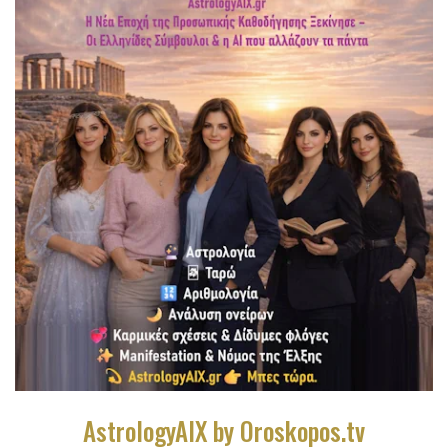
AstrologyAIX by Oroskopos.tv