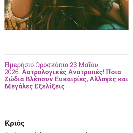
Ημερήσιο Ωροσκόπιο 23 Μαΐου
2026:
Αστρολογικές Ανατροπές! Ποια
Ζώδια Βλέπουν Ευκαιρίες, Αλλαγές και
Μεγάλες Εξελίξεις
Κριός