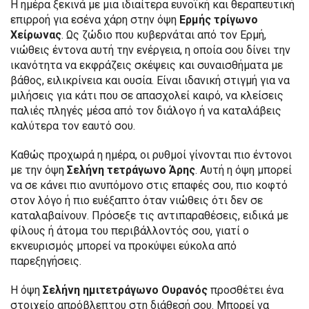
Η ημέρα ξεκινά με μια ιδιαίτερα ευνοϊκή και θεραπευτική
επιρροή για εσένα χάρη στην όψη
Ερμής τρίγωνο
Χείρωνας
. Ως ζώδιο που κυβερνάται από τον Ερμή,
νιώθεις έντονα αυτή την ενέργεια, η οποία σου δίνει την
ικανότητα να εκφράζεις σκέψεις και συναισθήματα με
βάθος, ειλικρίνεια και ουσία. Είναι ιδανική στιγμή για να
μιλήσεις για κάτι που σε απασχολεί καιρό, να κλείσεις
παλιές πληγές μέσα από τον διάλογο ή να καταλάβεις
καλύτερα τον εαυτό σου.
Καθώς προχωρά η ημέρα, οι ρυθμοί γίνονται πιο έντονοι
με την όψη
Σελήνη τετράγωνο Άρης
. Αυτή η όψη μπορεί
να σε κάνει πιο ανυπόμονο στις επαφές σου, πιο κοφτό
στον λόγο ή πιο ευέξαπτο όταν νιώθεις ότι δεν σε
καταλαβαίνουν. Πρόσεξε τις αντιπαραθέσεις, ειδικά με
φίλους ή άτομα του περιβάλλοντός σου, γιατί ο
εκνευρισμός μπορεί να προκύψει εύκολα από
παρεξηγήσεις.
Η όψη
Σελήνη ημιτετράγωνο Ουρανός
προσθέτει ένα
στοιχείο απρόβλεπτου στη διάθεσή σου. Μπορεί να