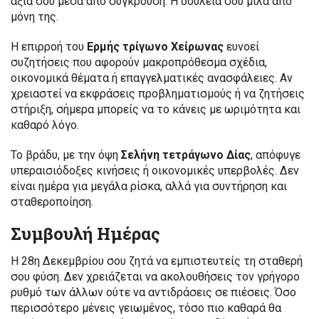
αξία σου μέσα από σύγκρουση. Η δουλειά σου μιλά από
μόνη της.
Η επιρροή του
Ερμής τρίγωνο Χείρωνας
ευνοεί
συζητήσεις που αφορούν μακροπρόθεσμα σχέδια,
οικονομικά θέματα ή επαγγελματικές ανασφάλειες. Αν
χρειαστεί να εκφράσεις προβληματισμούς ή να ζητήσεις
στήριξη, σήμερα μπορείς να το κάνεις με ωριμότητα και
καθαρό λόγο.
Το βράδυ, με την όψη
Σελήνη τετράγωνο Δίας
, απόφυγε
υπεραισιόδοξες κινήσεις ή οικονομικές υπερβολές. Δεν
είναι ημέρα για μεγάλα ρίσκα, αλλά για συντήρηση και
σταθεροποίηση.
Συμβουλή Ημέρας
Η 28η Δεκεμβρίου σου ζητά να εμπιστευτείς τη σταθερή
σου φύση. Δεν χρειάζεται να ακολουθήσεις τον γρήγορο
ρυθμό των άλλων ούτε να αντιδράσεις σε πιέσεις. Όσο
περισσότερο μένεις γειωμένος, τόσο πιο καθαρά θα