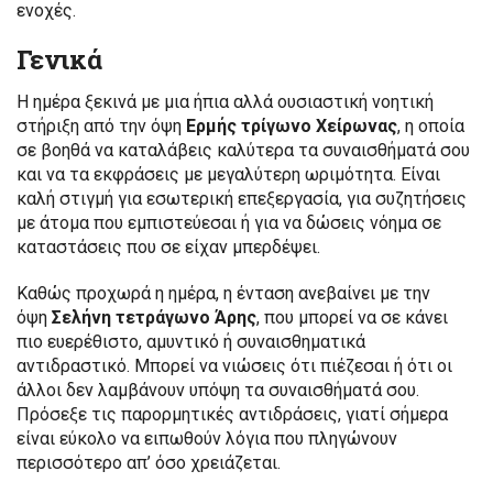
ενοχές.
Γενικά
Η ημέρα ξεκινά με μια ήπια αλλά ουσιαστική νοητική
στήριξη από την όψη
Ερμής τρίγωνο Χείρωνας
, η οποία
σε βοηθά να καταλάβεις καλύτερα τα συναισθήματά σου
και να τα εκφράσεις με μεγαλύτερη ωριμότητα. Είναι
καλή στιγμή για εσωτερική επεξεργασία, για συζητήσεις
με άτομα που εμπιστεύεσαι ή για να δώσεις νόημα σε
καταστάσεις που σε είχαν μπερδέψει.
Καθώς προχωρά η ημέρα, η ένταση ανεβαίνει με την
όψη
Σελήνη τετράγωνο Άρης
, που μπορεί να σε κάνει
πιο ευερέθιστο, αμυντικό ή συναισθηματικά
αντιδραστικό. Μπορεί να νιώσεις ότι πιέζεσαι ή ότι οι
άλλοι δεν λαμβάνουν υπόψη τα συναισθήματά σου.
Πρόσεξε τις παρορμητικές αντιδράσεις, γιατί σήμερα
είναι εύκολο να ειπωθούν λόγια που πληγώνουν
περισσότερο απ’ όσο χρειάζεται.