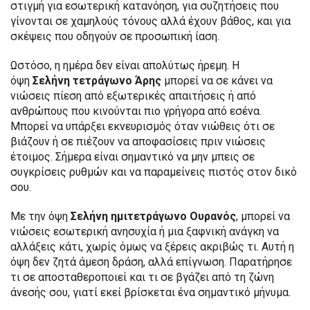
στιγμή για εσωτερική κατανόηση, για συζητήσεις που
γίνονται σε χαμηλούς τόνους αλλά έχουν βάθος, και για
σκέψεις που οδηγούν σε προσωπική ίαση.
Ωστόσο, η ημέρα δεν είναι απολύτως ήρεμη. Η
όψη
Σελήνη τετράγωνο Άρης
μπορεί να σε κάνει να
νιώσεις πίεση από εξωτερικές απαιτήσεις ή από
ανθρώπους που κινούνται πιο γρήγορα από εσένα.
Μπορεί να υπάρξει εκνευρισμός όταν νιώθεις ότι σε
βιάζουν ή σε πιέζουν να αποφασίσεις πριν νιώσεις
έτοιμος. Σήμερα είναι σημαντικό να μην μπεις σε
συγκρίσεις ρυθμών και να παραμείνεις πιστός στον δικό
σου.
Με την όψη
Σελήνη ημιτετράγωνο Ουρανός
, μπορεί να
νιώσεις εσωτερική ανησυχία ή μια ξαφνική ανάγκη να
αλλάξεις κάτι, χωρίς όμως να ξέρεις ακριβώς τι. Αυτή η
όψη δεν ζητά άμεση δράση, αλλά επίγνωση. Παρατήρησε
τι σε αποσταθεροποιεί και τι σε βγάζει από τη ζώνη
άνεσής σου, γιατί εκεί βρίσκεται ένα σημαντικό μήνυμα.