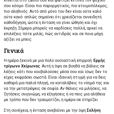
κινείται στο ζώδιό σου και φωτίζει έντονα τον ψυχικό
σου κόσμο. Είσαι πιο παρορμητικός, πιο ετοιμοπόλεμος,
πιο αληθινός. Αυτό από μόνο του δεν είναι ούτε καλό
ούτε κακό· απλώς σημαίνει ότι χρειάζεται συνειδητή
καθοδήγηση, ώστε η ένταση να γίνει ώθηση και όχι
έκρηξη. Σήμερα μπορείς να κερδίσεις πολλά, αρκεί να
επιλέξεις πότε μιλάς, πώς αντιδράς και σε ποια μάχη
αξίζει να μπεις.
Γενικά
Η ημέρα ξεκινά με μια πολύ ουσιαστική επιρροή:
Ερμής
τρίγωνο Χείρωνας
. Αυτή η όψη σε βοηθά να βάλεις σε
λέξεις κάτι που κουβαλούσες μέσα σου και ίσως δεν το
είχες εκφράσει σωστά. Είναι ιδανική στιγμή για να δεις
καθαρά μια παλιά πληγή, να καταλάβεις το νόημά της και
να την μετατρέψεις σε σοφία. Αν θέλεις να μιλήσεις, να
ζητήσεις συγγνώμη, να εξηγήσεις ή να πεις μια αλήθεια
με τρόπο που δεν τραυματίζει, η ημέρα σε στηρίζει.
Στη συνέχεια, η ένταση ανεβαίνει με την όψη
Σελήνη