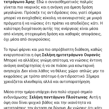
τετράγωνο Άρης
. Εδώ ο συναισθηματικός παλμός
γίνεται πιο νευρικός και η ανάγκη για άμεση δράση
μεγαλώνει. Πρόσεξε τις αντιδράσεις σου, γιατί σήμερα
μπορεί να ενοχληθείς εύκολα, να εκνευριστείς με μικρά
πράγματα ή να νιώσεις ότι πρέπει να αποδείξεις κάτι. Η
καλύτερη διοχέτευση αυτής της ενέργειας είναι μέσα
από κίνηση, στοχευμένη δράση και καθαρές αποφάσεις,
όχι μέσα από συγκρούσεις.
Το πρωί φέρνει και μια πιο απρόβλεπτη διάθεση, καθώς
ενεργοποιείται η όψη
Σελήνη ημιτετράγωνο Ουρανός
.
Μπορεί να αλλάξεις γνώμη απότομα, να νιώσεις έντονη
ανάγκη ανεξαρτησίας ή να σε πιάσει μια εσωτερική
ανησυχία. Δεν είναι λάθος να θέλεις χώρο· απλώς μην το
εκφράσεις με τρόπο απότομο ή αντιδραστικό. Σήμερα
χρειάζεται ελευθερία, αλλά και αυτοπαρατήρηση.
Μέσα στην ημέρα υπάρχει ένα πολύ ισχυρό σημείο
ενδυνάμωσης:
Σελήνη πεντάγωνο Πλούτωνας
. Αυτή η
όψη σου δίνει ψυχικό βάθος και την ικανότητα να
μετατρέπεις την ένταση σε δύναμη. Αν νιώσεις ότι κάτι