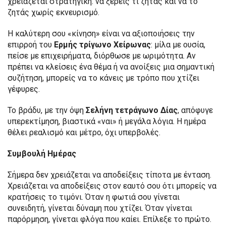
χρειάζεται στρατηγική: να ξέρεις τι ζητάς και να το
ζητάς χωρίς εκνευρισμό.
Η καλύτερη σου «κίνηση» είναι να αξιοποιήσεις την
επιρροή του
Ερμής τρίγωνο Χείρωνας
: μίλα με ουσία,
πείσε με επιχειρήματα, διόρθωσε με ωριμότητα. Αν
πρέπει να κλείσεις ένα θέμα ή να ανοίξεις μια σημαντική
συζήτηση, μπορείς να το κάνεις με τρόπο που χτίζει
γέφυρες.
Το βράδυ, με την όψη
Σελήνη τετράγωνο Δίας
, απόφυγε
υπερεκτίμηση, βιαστικά «ναι» ή μεγάλα λόγια. Η ημέρα
θέλει ρεαλισμό και μέτρο, όχι υπερβολές.
Συμβουλή Ημέρας
Σήμερα δεν χρειάζεται να αποδείξεις τίποτα με ένταση.
Χρειάζεται να αποδείξεις στον εαυτό σου ότι μπορείς να
κρατήσεις το τιμόνι. Όταν η φωτιά σου γίνεται
συνειδητή, γίνεται δύναμη που χτίζει. Όταν γίνεται
παρόρμηση, γίνεται φλόγα που καίει. Επίλεξε το πρώτο.