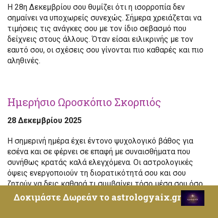
Η 28η Δεκεμβρίου σου θυμίζει ότι η ισορροπία δεν
σημαίνει να υποχωρείς συνεχώς. Σήμερα χρειάζεται να
τιμήσεις τις ανάγκες σου με τον ίδιο σεβασμό που
δείχνεις στους άλλους. Όταν είσαι ειλικρινής με τον
εαυτό σου, οι σχέσεις σου γίνονται πιο καθαρές και πιο
αληθινές.
Ημερήσιο Ωροσκόπιο Σκορπιός
28 Δεκεμβρίου 2025
Η σημερινή ημέρα έχει έντονο ψυχολογικό βάθος για
εσένα και σε φέρνει σε επαφή με συναισθήματα που
συνήθως κρατάς καλά ελεγχόμενα. Οι αστρολογικές
όψεις ενεργοποιούν τη διορατικότητά σου και σου
ζητούν να δεις καθαρά τι συμβαίνει τόσο μέσα σου όσο
και γύρω σου. Είναι μια ημέρα που, αν τη διαχειριστείς
Δοκιμάστε Δωρεάν το astrologyaix.gr
συνειδητά, μπορεί να σε ενδυναμώσει ουσιαστικά.