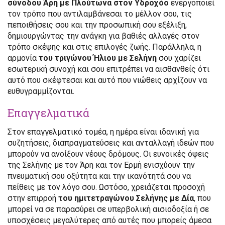
σύνοδου Άρη με Πλούτωνα στον Υδροχόο
ενεργοποιεί
τον τρόπο που αντιλαμβάνεσαι το μέλλον σου, τις
πεποιθήσεις σου και την προσωπική σου εξέλιξη,
δημιουργώντας την ανάγκη για βαθιές αλλαγές στον
τρόπο σκέψης και στις επιλογές ζωής. Παράλληλα, η
αρμονία
του τριγώνου Ήλιου με Σελήνη
σου χαρίζει
εσωτερική συνοχή και σου επιτρέπει να αισθανθείς ότι
αυτό που σκέφτεσαι και αυτό που νιώθεις αρχίζουν να
ευθυγραμμίζονται.
Επαγγελματικά
Στον επαγγελματικό τομέα, η ημέρα είναι ιδανική για
συζητήσεις, διαπραγματεύσεις και ανταλλαγή ιδεών που
μπορούν να ανοίξουν νέους δρόμους. Οι ευνοϊκές όψεις
της Σελήνης με τον Άρη και τον Ερμή ενισχύουν την
πνευματική σου οξύτητα και την ικανότητά σου να
πείθεις με τον λόγο σου. Ωστόσο, χρειάζεται προσοχή
στην επιρροή
του ημιτετραγώνου Σελήνης με Δία
, που
μπορεί να σε παρασύρει σε υπερβολική αισιοδοξία ή σε
υποσχέσεις μεγαλύτερες από αυτές που μπορείς άμεσα