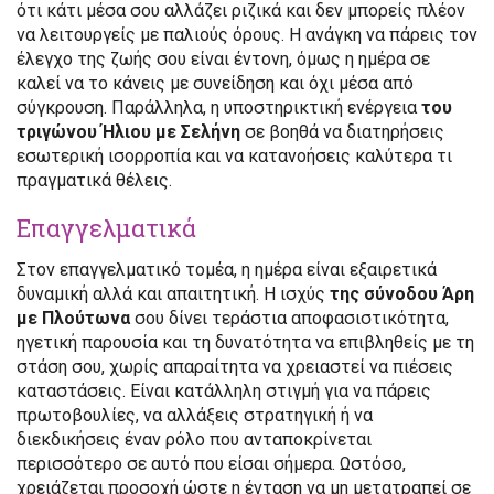
ότι κάτι μέσα σου αλλάζει ριζικά και δεν μπορείς πλέον
να λειτουργείς με παλιούς όρους. Η ανάγκη να πάρεις τον
έλεγχο της ζωής σου είναι έντονη, όμως η ημέρα σε
καλεί να το κάνεις με συνείδηση και όχι μέσα από
σύγκρουση. Παράλληλα, η υποστηρικτική ενέργεια
του
τριγώνου Ήλιου με Σελήνη
σε βοηθά να διατηρήσεις
εσωτερική ισορροπία και να κατανοήσεις καλύτερα τι
πραγματικά θέλεις.
Επαγγελματικά
Στον επαγγελματικό τομέα, η ημέρα είναι εξαιρετικά
δυναμική αλλά και απαιτητική. Η ισχύς
της σύνοδου Άρη
με Πλούτωνα
σου δίνει τεράστια αποφασιστικότητα,
ηγετική παρουσία και τη δυνατότητα να επιβληθείς με τη
στάση σου, χωρίς απαραίτητα να χρειαστεί να πιέσεις
καταστάσεις. Είναι κατάλληλη στιγμή για να πάρεις
πρωτοβουλίες, να αλλάξεις στρατηγική ή να
διεκδικήσεις έναν ρόλο που ανταποκρίνεται
περισσότερο σε αυτό που είσαι σήμερα. Ωστόσο,
χρειάζεται προσοχή ώστε η ένταση να μη μετατραπεί σε