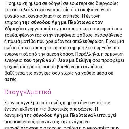
Η σημερινή ημέρα σε οδηγεί σε εσωτερικές διεργασίες
και σε καλεί να αφουγκραστείς όσα συμβαίνουν σε
ψυχικό και συναισθηματικό επίπεδο. Η έντονη
επιρροή
της σύνοδου Άρη με Πλούτωνα στον
Υδροχόο
ενεργοποιεί τον πιο κρυφό και εσωτερικό σου
τομέα, φέρνοντας στην επιφάνεια φόβους, ανασφάλειες
ή παλιά μοτίβα που χρειάζονται απελευθέρωση. Είναι μια
ημέρα όπου η σιωπή και η παρατήρηση λειτουργούν πιο
ευεργετικά από την άμεση δράση. Παράλληλα, η αρμονική
ενέργεια
του τριγώνου Ήλιου με Σελήνη
σου προσφέρει
ψυχική ισορροπία και σε βοηθά να κατανοήσεις
βαθύτερα τις ανάγκες σου χωρίς να χαθείς μέσα σε
αυτές.
Επαγγελματικά
Στον επαγγελματικό τομέα, η ημέρα δεν ευνοεί την
έντονη έκθεση ή τις βιαστικές αποφάσεις. Η
δυναμική
της σύνοδου Άρη με Πλούτωνα
λειτουργεί
παρασκηνιακά, φέρνοντας την ανάγκη να
επαναξιολογήσεις στόχους, σχέδια ή συνεργασίες πριν